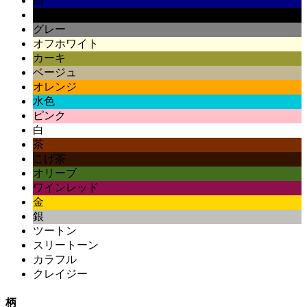
紺
黒
グレー
オフホワイト
カーキ
ベージュ
オレンジ
水色
ピンク
白
茶
こげ茶
オリーブ
ワインレッド
金
銀
ツートン
スリートーン
カラフル
クレイジー
柄