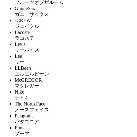
フルーツオブザルーム
GunneSax
ガニーサックス
JCREW
ジェイクルー
Lacoste
ラコステ
Levis
リーバイス
Lee
リー
LLBean
エルエルビーン
McGREGOR
マクレガー
Nike
ナイキ
The North Face
ノースフェイス
Patagonia
パタゴニア
Puma
プーマ