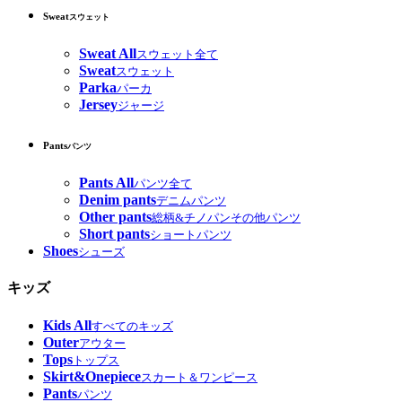
Sweat
スウェット
Sweat All
スウェット全て
Sweat
スウェット
Parka
パーカ
Jersey
ジャージ
Pants
パンツ
Pants All
パンツ全て
Denim pants
デニムパンツ
Other pants
総柄&チノパンその他パンツ
Short pants
ショートパンツ
Shoes
シューズ
キッズ
Kids All
すべてのキッズ
Outer
アウター
Tops
トップス
Skirt&Onepiece
スカート＆ワンピース
Pants
パンツ