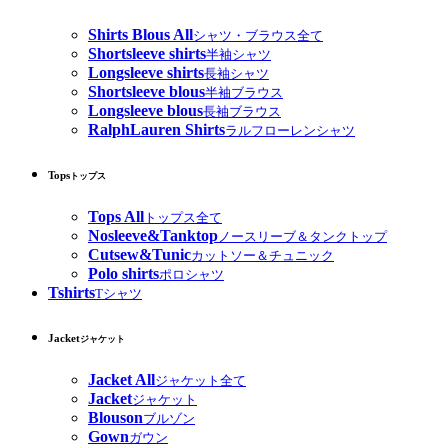
Shirts Blous All
シャツ・ブラウス全て
Shortsleeve shirts
半袖シャツ
Longsleeve shirts
長袖シャツ
Shortsleeve blous
半袖ブラウス
Longsleeve blous
長袖ブラウス
RalphLauren Shirts
ラルフローレンシャツ
Tops
トップス
Tops All
トップス全て
Nosleeve&Tanktop
ノースリーブ＆タンクトップ
Cutsew&Tunic
カットソー＆チュニック
Polo shirts
ポロシャツ
Tshirts
Tシャツ
Jacket
ジャケット
Jacket All
ジャケット全て
Jacket
ジャケット
Blouson
ブルゾン
Gown
ガウン