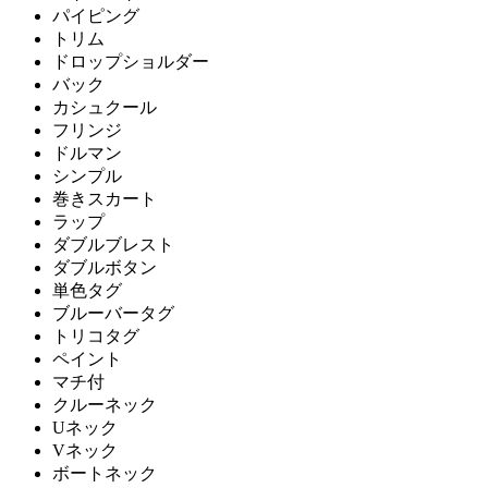
パイピング
トリム
ドロップショルダー
バック
カシュクール
フリンジ
ドルマン
シンプル
巻きスカート
ラップ
ダブルブレスト
ダブルボタン
単色タグ
ブルーバータグ
トリコタグ
ペイント
マチ付
クルーネック
Uネック
Vネック
ボートネック