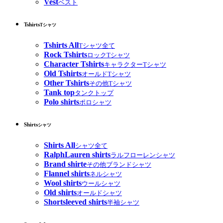
Vest
ベスト
Tshirts
Tシャツ
Tshirts All
Tシャツ全て
Rock Tshirts
ロックTシャツ
Character Tshirts
キャラクターTシャツ
Old Tshirts
オールドTシャツ
Other Tshirts
その他Tシャツ
Tank top
タンクトップ
Polo shirts
ポロシャツ
Shirts
シャツ
Shirts All
シャツ全て
RalphLauren shirts
ラルフローレンシャツ
Brand shirte
その他ブランドシャツ
Flannel shirts
ネルシャツ
Wool shirts
ウールシャツ
Old shirts
オールドシャツ
Shortsleeved shirts
半袖シャツ