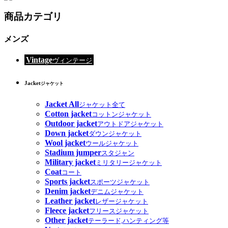
商品カテゴリ
メンズ
Vintage
ヴィンテージ
Jacket
ジャケット
Jacket All
ジャケット全て
Cotton jacket
コットンジャケット
Outdoor jacket
アウトドアジャケット
Down jacket
ダウンジャケット
Wool jacket
ウールジャケット
Stadium jumper
スタジャン
Military jacket
ミリタリージャケット
Coat
コート
Sports jacket
スポーツジャケット
Denim jacket
デニムジャケット
Leather jacket
レザージャケット
Fleece jacket
フリースジャケット
Other jacket
テーラード,ハンティング等