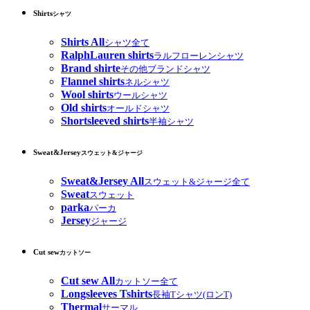
Shirts
シャツ
Shirts All
シャツ全て
RalphLauren shirts
ラルフローレンシャツ
Brand shirte
その他ブランドシャツ
Flannel shirts
ネルシャツ
Wool shirts
ウールシャツ
Old shirts
オールドシャツ
Shortsleeved shirts
半袖シャツ
Sweat&Jersey
スウェット&ジャージ
Sweat&Jersey All
スウェット&ジャージ全て
Sweat
スウェット
parka
パーカ
Jersey
ジャージ
Cut sew
カットソー
Cut sew All
カットソー全て
Longsleeves Tshirts
長袖Tシャツ(ロンT)
Thermal
サーマル