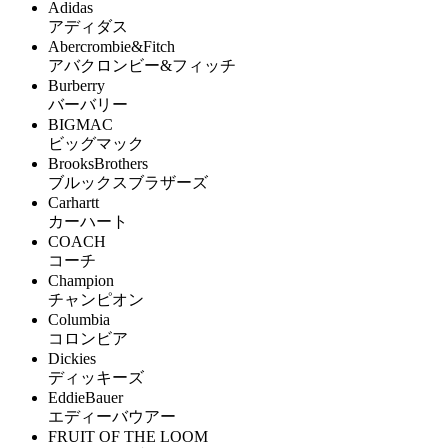
Adidas
アディダス
Abercrombie&Fitch
アバクロンビー&フィッチ
Burberry
バーバリー
BIGMAC
ビッグマック
BrooksBrothers
ブルックスブラザーズ
Carhartt
カーハート
COACH
コーチ
Champion
チャンピオン
Columbia
コロンビア
Dickies
ディッキーズ
EddieBauer
エディーバウアー
FRUIT OF THE LOOM