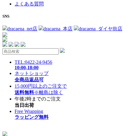
よくある質問
SNS
dracaena_net店
dracaena_本店
dracaena_ダイヤ街店
TEL:0422-24-9456
10:00-18:00
ネットショップ
全商品返品可
15,000円以上のご注文で
送料無料
※離島は除く
午後2時までのご注文
当日出荷
Free Wrapping
ラッピング無料