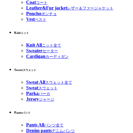
Coat
コート
Leather&Fur jacket
レザー＆ファージャケット
Poncho
ポンチョ
Vest
ベスト
Knit
ニット
Knit All
ニット全て
Sweater
セーター
Cardigan
カーディガン
Sweat
スウェット
Sweat All
スウェット全て
Sweat
スウェット
Parka
パーカ
Jersey
ジャージ
Pants
パンツ
Pants All
パンツ全て
Denim pants
デニムパンツ