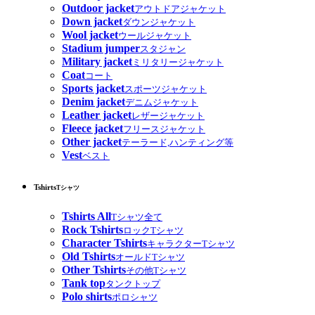
Outdoor jacket
アウトドアジャケット
Down jacket
ダウンジャケット
Wool jacket
ウールジャケット
Stadium jumper
スタジャン
Military jacket
ミリタリージャケット
Coat
コート
Sports jacket
スポーツジャケット
Denim jacket
デニムジャケット
Leather jacket
レザージャケット
Fleece jacket
フリースジャケット
Other jacket
テーラード,ハンティング等
Vest
ベスト
Tshirts
Tシャツ
Tshirts All
Tシャツ全て
Rock Tshirts
ロックTシャツ
Character Tshirts
キャラクターTシャツ
Old Tshirts
オールドTシャツ
Other Tshirts
その他Tシャツ
Tank top
タンクトップ
Polo shirts
ポロシャツ