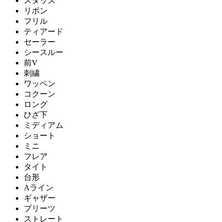
スタッズ
リボン
フリル
ティアード
セーラー
シースルー
前V
刺繍
ワッペン
コクーン
ロング
ひざ下
ミディアム
ショート
ミニ
フレア
タイト
台形
Aライン
ギャザー
プリーツ
ストレート