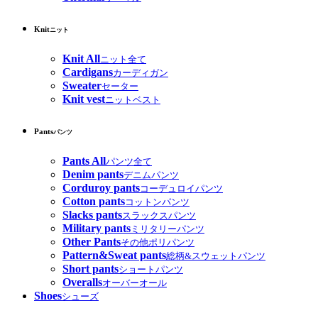
Knit
ニット
Knit All
ニット全て
Cardigans
カーディガン
Sweater
セーター
Knit vest
ニットベスト
Pants
パンツ
Pants All
パンツ全て
Denim pants
デニムパンツ
Corduroy pants
コーデュロイパンツ
Cotton pants
コットンパンツ
Slacks pants
スラックスパンツ
Military pants
ミリタリーパンツ
Other Pants
その他ポリパンツ
Pattern&Sweat pants
総柄&スウェットパンツ
Short pants
ショートパンツ
Overalls
オーバーオール
Shoes
シューズ