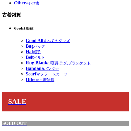
Others
その他
古着雑貨
Goods
古着雑貨
Good All
すべてのグッズ
Bag
バッグ
Hat
帽子
Belt
ベルト
Rug Blanket
寝具,ラグ,ブランケット
Bandana
バンダナ
Scarf
マフラー,スカーフ
Others
古着雑貨
SALE
SOLD OUT