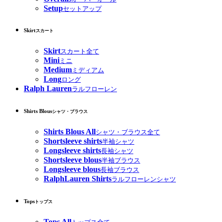
Setup
セットアップ
Skirt
スカート
Skirt
スカート全て
Mini
ミニ
Medium
ミディアム
Long
ロング
Ralph Lauren
ラルフローレン
Shirts Blous
シャツ・ブラウス
Shirts Blous All
シャツ・ブラウス全て
Shortsleeve shirts
半袖シャツ
Longsleeve shirts
長袖シャツ
Shortsleeve blous
半袖ブラウス
Longsleeve blous
長袖ブラウス
RalphLauren Shirts
ラルフローレンシャツ
Tops
トップス
Tops All