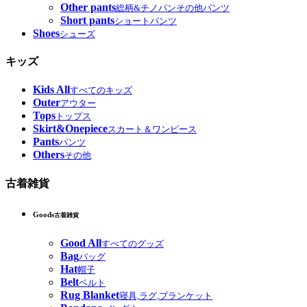
Other pants
総柄&チノパンその他パンツ
Short pants
ショートパンツ
Shoes
シューズ
キッズ
Kids All
すべてのキッズ
Outer
アウター
Tops
トップス
Skirt&Onepiece
スカート＆ワンピース
Pants
パンツ
Others
その他
古着雑貨
Goods
古着雑貨
Good All
すべてのグッズ
Bag
バッグ
Hat
帽子
Belt
ベルト
Rug Blanket
寝具,ラグ,ブランケット