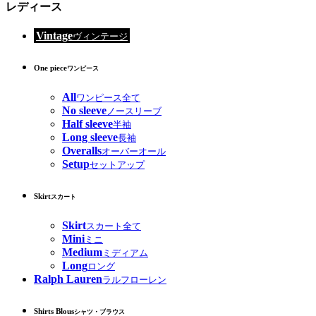
レディース
Vintage
ヴィンテージ
One piece
ワンピース
All
ワンピース全て
No sleeve
ノースリーブ
Half sleeve
半袖
Long sleeve
長袖
Overalls
オーバーオール
Setup
セットアップ
Skirt
スカート
Skirt
スカート全て
Mini
ミニ
Medium
ミディアム
Long
ロング
Ralph Lauren
ラルフローレン
Shirts Blous
シャツ・ブラウス