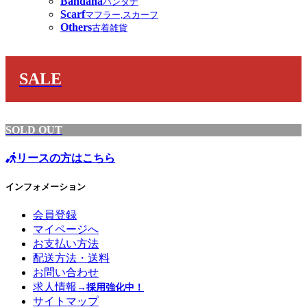
Bandana
バンダナ
Scarf
マフラー,スカーフ
Others
古着雑貨
SALE
SOLD OUT
リースの方はこちら
インフォメーション
会員登録
マイページへ
お支払い方法
配送方法・送料
お問い合わせ
求人情報
→採用強化中！
サイトマップ