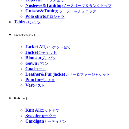
トップス全て
Nosleeve&Tanktop
ノースリーブ＆タンクトップ
Cutsew&Tunic
カットソー＆チュニック
Polo shirts
ポロシャツ
Tshirts
Tシャツ
Jacket
ジャケット
Jacket All
ジャケット全て
Jacket
ジャケット
Blouson
ブルゾン
Gown
ガウン
Coat
コート
Leather&Fur jacket
レザー＆ファージャケット
Poncho
ポンチョ
Vest
ベスト
Knit
ニット
Knit All
ニット全て
Sweater
セーター
Cardigan
カーディガン