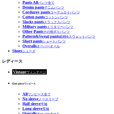
Pants All
パンツ全て
Denim pants
デニムパンツ
Corduroy pants
コーデュロイパンツ
Cotton pants
コットンパンツ
Slacks pants
スラックスパンツ
Military pants
ミリタリーパンツ
Other Pants
その他ポリパンツ
Pattern&Sweat pants
総柄&スウェットパンツ
Short pants
ショートパンツ
Overalls
オーバーオール
Shoes
シューズ
レディース
Vintage
ヴィンテージ
One piece
ワンピース
All
ワンピース全て
No sleeve
ノースリーブ
Half sleeve
半袖
Long sleeve
長袖
Overalls
オーバーオール