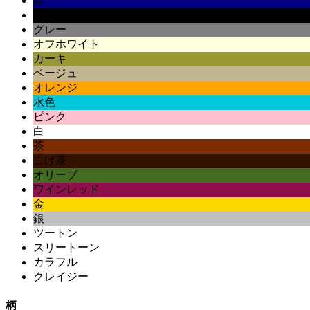
紺
黒
グレー
オフホワイト
カーキ
ベージュ
オレンジ
水色
ピンク
白
茶
こげ茶
オリーブ
ワインレッド
金
銀
ツートン
スリートーン
カラフル
クレイジー
柄