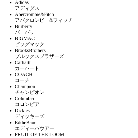
Adidas
アディダス
Abercrombie&Fitch
アバクロンビー&フィッチ
Burberry
バーバリー
BIGMAC
ビッグマック
BrooksBrothers
ブルックスブラザーズ
Carhartt
カーハート
COACH
コーチ
Champion
チャンピオン
Columbia
コロンビア
Dickies
ディッキーズ
EddieBauer
エディーバウアー
FRUIT OF THE LOOM