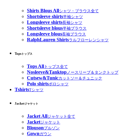
Shirts Blous All
シャツ・ブラウス全て
Shortsleeve shirts
半袖シャツ
Longsleeve shirts
長袖シャツ
Shortsleeve blous
半袖ブラウス
Longsleeve blous
長袖ブラウス
RalphLauren Shirts
ラルフローレンシャツ
Tops
トップス
Tops All
トップス全て
Nosleeve&Tanktop
ノースリーブ＆タンクトップ
Cutsew&Tunic
カットソー＆チュニック
Polo shirts
ポロシャツ
Tshirts
Tシャツ
Jacket
ジャケット
Jacket All
ジャケット全て
Jacket
ジャケット
Blouson
ブルゾン
Gown
ガウン