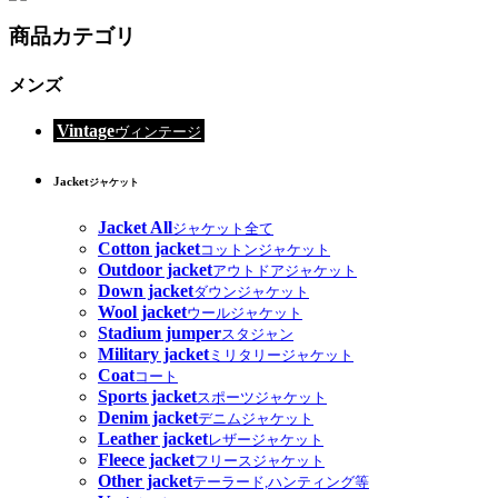
商品カテゴリ
メンズ
Vintage
ヴィンテージ
Jacket
ジャケット
Jacket All
ジャケット全て
Cotton jacket
コットンジャケット
Outdoor jacket
アウトドアジャケット
Down jacket
ダウンジャケット
Wool jacket
ウールジャケット
Stadium jumper
スタジャン
Military jacket
ミリタリージャケット
Coat
コート
Sports jacket
スポーツジャケット
Denim jacket
デニムジャケット
Leather jacket
レザージャケット
Fleece jacket
フリースジャケット
Other jacket
テーラード,ハンティング等