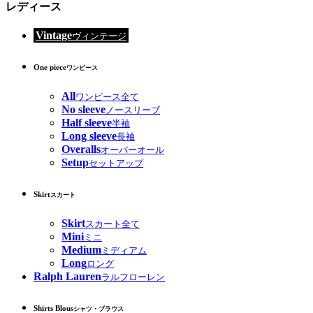
レディース
Vintage
ヴィンテージ
One piece
ワンピース
All
ワンピース全て
No sleeve
ノースリーブ
Half sleeve
半袖
Long sleeve
長袖
Overalls
オーバーオール
Setup
セットアップ
Skirt
スカート
Skirt
スカート全て
Mini
ミニ
Medium
ミディアム
Long
ロング
Ralph Lauren
ラルフローレン
Shirts Blous
シャツ・ブラウス