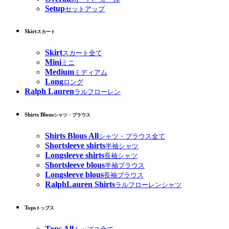
Setup
セットアップ
Skirt
スカート
Skirt
スカート全て
Mini
ミニ
Medium
ミディアム
Long
ロング
Ralph Lauren
ラルフローレン
Shirts Blous
シャツ・ブラウス
Shirts Blous All
シャツ・ブラウス全て
Shortsleeve shirts
半袖シャツ
Longsleeve shirts
長袖シャツ
Shortsleeve blous
半袖ブラウス
Longsleeve blous
長袖ブラウス
RalphLauren Shirts
ラルフローレンシャツ
Tops
トップス
Tops All