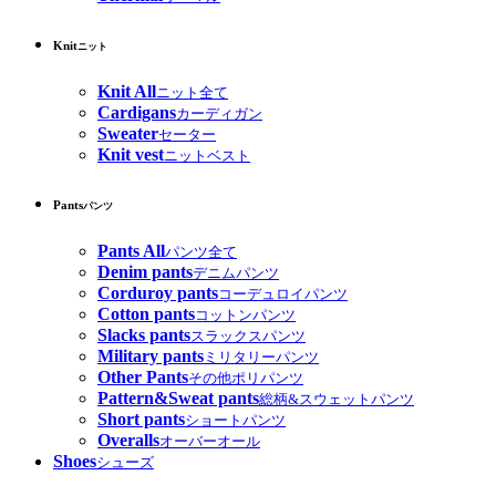
Knit
ニット
Knit All
ニット全て
Cardigans
カーディガン
Sweater
セーター
Knit vest
ニットベスト
Pants
パンツ
Pants All
パンツ全て
Denim pants
デニムパンツ
Corduroy pants
コーデュロイパンツ
Cotton pants
コットンパンツ
Slacks pants
スラックスパンツ
Military pants
ミリタリーパンツ
Other Pants
その他ポリパンツ
Pattern&Sweat pants
総柄&スウェットパンツ
Short pants
ショートパンツ
Overalls
オーバーオール
Shoes
シューズ