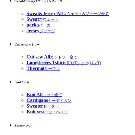
Sweat&Jersey
スウェット&ジャージ
Sweat&Jersey All
スウェット&ジャージ全て
Sweat
スウェット
parka
パーカ
Jersey
ジャージ
Cut sew
カットソー
Cut sew All
カットソー全て
Longsleeves Tshirts
長袖Tシャツ(ロンT)
Thermal
サーマル
Knit
ニット
Knit All
ニット全て
Cardigans
カーディガン
Sweater
セーター
Knit vest
ニットベスト
Pants
パンツ