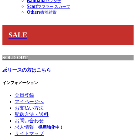
Bandana
バンダナ
Scarf
マフラー,スカーフ
Others
古着雑貨
SALE
SOLD OUT
リースの方はこちら
インフォメーション
会員登録
マイページへ
お支払い方法
配送方法・送料
お問い合わせ
求人情報
→採用強化中！
サイトマップ