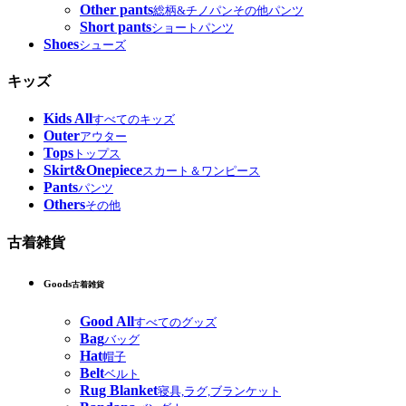
Other pants
総柄&チノパンその他パンツ
Short pants
ショートパンツ
Shoes
シューズ
キッズ
Kids All
すべてのキッズ
Outer
アウター
Tops
トップス
Skirt&Onepiece
スカート＆ワンピース
Pants
パンツ
Others
その他
古着雑貨
Goods
古着雑貨
Good All
すべてのグッズ
Bag
バッグ
Hat
帽子
Belt
ベルト
Rug Blanket
寝具,ラグ,ブランケット