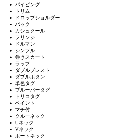
パイピング
トリム
ドロップショルダー
バック
カシュクール
フリンジ
ドルマン
シンプル
巻きスカート
ラップ
ダブルブレスト
ダブルボタン
単色タグ
ブルーバータグ
トリコタグ
ペイント
マチ付
クルーネック
Uネック
Vネック
ボートネック