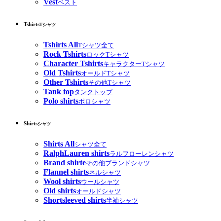
Vest
ベスト
Tshirts
Tシャツ
Tshirts All
Tシャツ全て
Rock Tshirts
ロックTシャツ
Character Tshirts
キャラクターTシャツ
Old Tshirts
オールドTシャツ
Other Tshirts
その他Tシャツ
Tank top
タンクトップ
Polo shirts
ポロシャツ
Shirts
シャツ
Shirts All
シャツ全て
RalphLauren shirts
ラルフローレンシャツ
Brand shirte
その他ブランドシャツ
Flannel shirts
ネルシャツ
Wool shirts
ウールシャツ
Old shirts
オールドシャツ
Shortsleeved shirts
半袖シャツ