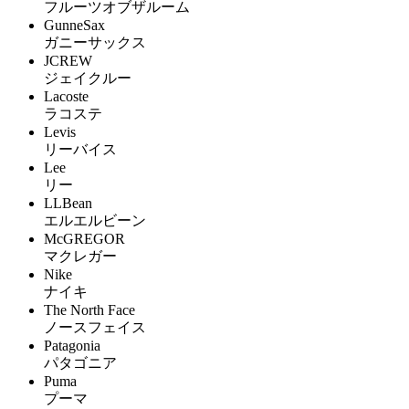
フルーツオブザルーム
GunneSax
ガニーサックス
JCREW
ジェイクルー
Lacoste
ラコステ
Levis
リーバイス
Lee
リー
LLBean
エルエルビーン
McGREGOR
マクレガー
Nike
ナイキ
The North Face
ノースフェイス
Patagonia
パタゴニア
Puma
プーマ