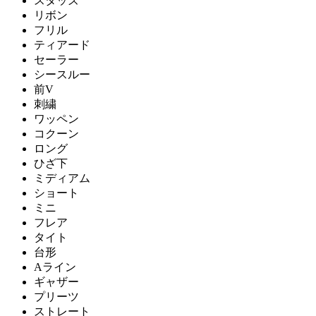
スタッズ
リボン
フリル
ティアード
セーラー
シースルー
前V
刺繍
ワッペン
コクーン
ロング
ひざ下
ミディアム
ショート
ミニ
フレア
タイト
台形
Aライン
ギャザー
プリーツ
ストレート