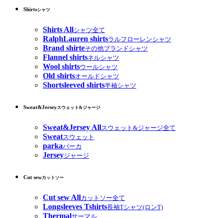
Shirts
シャツ
Shirts All
シャツ全て
RalphLauren shirts
ラルフローレンシャツ
Brand shirte
その他ブランドシャツ
Flannel shirts
ネルシャツ
Wool shirts
ウールシャツ
Old shirts
オールドシャツ
Shortsleeved shirts
半袖シャツ
Sweat&Jersey
スウェット&ジャージ
Sweat&Jersey All
スウェット&ジャージ全て
Sweat
スウェット
parka
パーカ
Jersey
ジャージ
Cut sew
カットソー
Cut sew All
カットソー全て
Longsleeves Tshirts
長袖Tシャツ(ロンT)
Thermal
サーマル