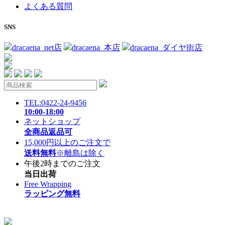
よくある質問
SNS
dracaena_net店
dracaena_本店
dracaena_ダイヤ街店
TEL:0422-24-9456
10:00-18:00
ネットショップ
全商品返品可
15,000円以上のご注文で
送料無料
※離島は除く
午後2時までのご注文
当日出荷
Free Wrapping
ラッピング無料