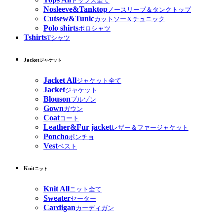
トップス全て
Nosleeve&Tanktop
ノースリーブ＆タンクトップ
Cutsew&Tunic
カットソー＆チュニック
Polo shirts
ポロシャツ
Tshirts
Tシャツ
Jacket
ジャケット
Jacket All
ジャケット全て
Jacket
ジャケット
Blouson
ブルゾン
Gown
ガウン
Coat
コート
Leather&Fur jacket
レザー＆ファージャケット
Poncho
ポンチョ
Vest
ベスト
Knit
ニット
Knit All
ニット全て
Sweater
セーター
Cardigan
カーディガン