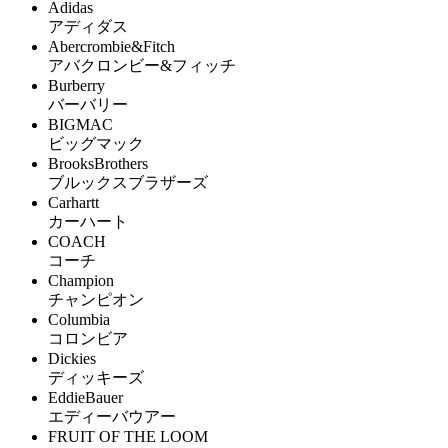
Adidas
アディダス
Abercrombie&Fitch
アバクロンビー&フィッチ
Burberry
バーバリー
BIGMAC
ビッグマック
BrooksBrothers
ブルックスブラザーズ
Carhartt
カーハート
COACH
コーチ
Champion
チャンピオン
Columbia
コロンビア
Dickies
ディッキーズ
EddieBauer
エディーバウアー
FRUIT OF THE LOOM