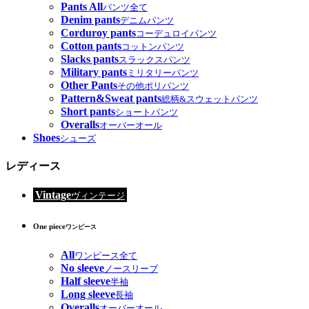
Pants All
パンツ全て
Denim pants
デニムパンツ
Corduroy pants
コーデュロイパンツ
Cotton pants
コットンパンツ
Slacks pants
スラックスパンツ
Military pants
ミリタリーパンツ
Other Pants
その他ポリパンツ
Pattern&Sweat pants
総柄&スウェットパンツ
Short pants
ショートパンツ
Overalls
オーバーオール
Shoes
シューズ
レディース
Vintage
ヴィンテージ
One piece
ワンピース
All
ワンピース全て
No sleeve
ノースリーブ
Half sleeve
半袖
Long sleeve
長袖
Overalls
オーバーオール