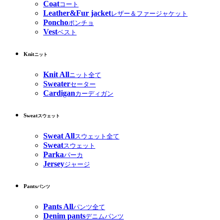
Coat
コート
Leather&Fur jacket
レザー＆ファージャケット
Poncho
ポンチョ
Vest
ベスト
Knit
ニット
Knit All
ニット全て
Sweater
セーター
Cardigan
カーディガン
Sweat
スウェット
Sweat All
スウェット全て
Sweat
スウェット
Parka
パーカ
Jersey
ジャージ
Pants
パンツ
Pants All
パンツ全て
Denim pants
デニムパンツ