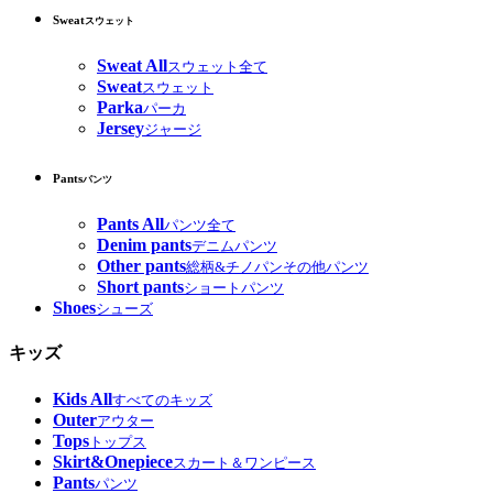
Sweat
スウェット
Sweat All
スウェット全て
Sweat
スウェット
Parka
パーカ
Jersey
ジャージ
Pants
パンツ
Pants All
パンツ全て
Denim pants
デニムパンツ
Other pants
総柄&チノパンその他パンツ
Short pants
ショートパンツ
Shoes
シューズ
キッズ
Kids All
すべてのキッズ
Outer
アウター
Tops
トップス
Skirt&Onepiece
スカート＆ワンピース
Pants
パンツ