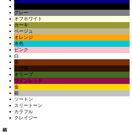
紺
黒
グレー
オフホワイト
カーキ
ベージュ
オレンジ
水色
ピンク
白
茶
こげ茶
オリーブ
ワインレッド
金
銀
ツートン
スリートーン
カラフル
クレイジー
柄