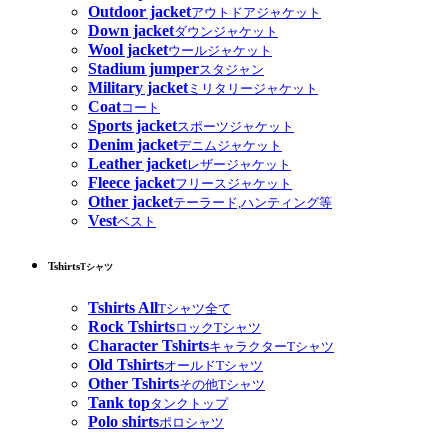
Outdoor jacket
アウトドアジャケット
Down jacket
ダウンジャケット
Wool jacket
ウールジャケット
Stadium jumper
スタジャン
Military jacket
ミリタリージャケット
Coat
コート
Sports jacket
スポーツジャケット
Denim jacket
デニムジャケット
Leather jacket
レザージャケット
Fleece jacket
フリースジャケット
Other jacket
テーラード,ハンティング等
Vest
ベスト
Tshirts
Tシャツ
Tshirts All
Tシャツ全て
Rock Tshirts
ロックTシャツ
Character Tshirts
キャラクターTシャツ
Old Tshirts
オールドTシャツ
Other Tshirts
その他Tシャツ
Tank top
タンクトップ
Polo shirts
ポロシャツ