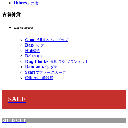
Others
その他
古着雑貨
Goods
古着雑貨
Good All
すべてのグッズ
Bag
バッグ
Hat
帽子
Belt
ベルト
Rug Blanket
寝具,ラグ,ブランケット
Bandana
バンダナ
Scarf
マフラー,スカーフ
Others
古着雑貨
SALE
SOLD OUT