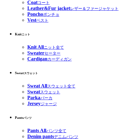
Coat
コート
Leather&Fur jacket
レザー＆ファージャケット
Poncho
ポンチョ
Vest
ベスト
Knit
ニット
Knit All
ニット全て
Sweater
セーター
Cardigan
カーディガン
Sweat
スウェット
Sweat All
スウェット全て
Sweat
スウェット
Parka
パーカ
Jersey
ジャージ
Pants
パンツ
Pants All
パンツ全て
Denim pants
デニムパンツ