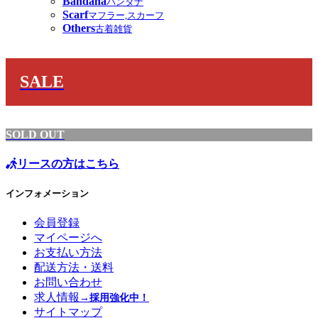
Bandana
バンダナ
Scarf
マフラー,スカーフ
Others
古着雑貨
SALE
SOLD OUT
リースの方はこちら
インフォメーション
会員登録
マイページへ
お支払い方法
配送方法・送料
お問い合わせ
求人情報
→採用強化中！
サイトマップ