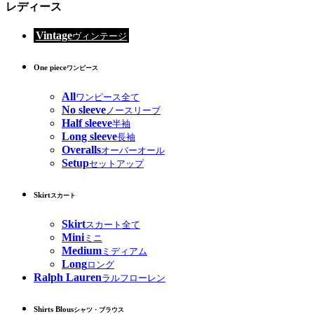
レディース
Vintage
ヴィンテージ
One piece
ワンピース
All
ワンピース全て
No sleeve
ノースリーブ
Half sleeve
半袖
Long sleeve
長袖
Overalls
オーバーオール
Setup
セットアップ
Skirt
スカート
Skirt
スカート全て
Mini
ミニ
Medium
ミディアム
Long
ロング
Ralph Lauren
ラルフローレン
Shirts Blous
シャツ・ブラウス