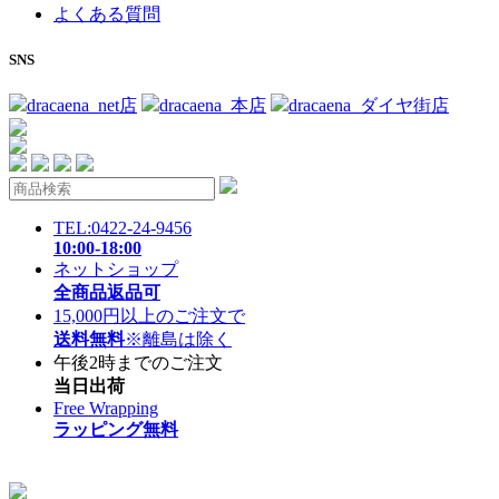
よくある質問
SNS
dracaena_net店
dracaena_本店
dracaena_ダイヤ街店
TEL:0422-24-9456
10:00-18:00
ネットショップ
全商品返品可
15,000円以上のご注文で
送料無料
※離島は除く
午後2時までのご注文
当日出荷
Free Wrapping
ラッピング無料