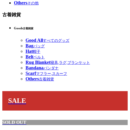
Others
その他
古着雑貨
Goods
古着雑貨
Good All
すべてのグッズ
Bag
バッグ
Hat
帽子
Belt
ベルト
Rug Blanket
寝具,ラグ,ブランケット
Bandana
バンダナ
Scarf
マフラー,スカーフ
Others
古着雑貨
SALE
SOLD OUT