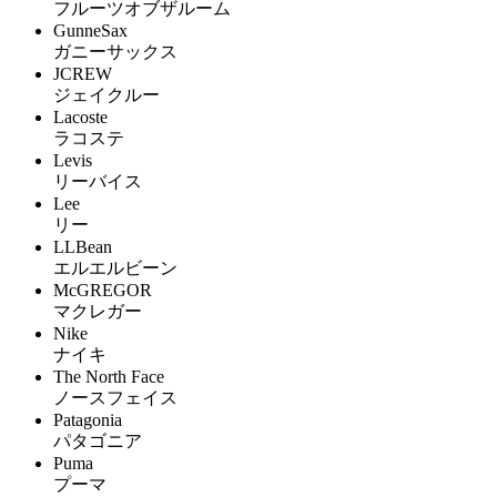
フルーツオブザルーム
GunneSax
ガニーサックス
JCREW
ジェイクルー
Lacoste
ラコステ
Levis
リーバイス
Lee
リー
LLBean
エルエルビーン
McGREGOR
マクレガー
Nike
ナイキ
The North Face
ノースフェイス
Patagonia
パタゴニア
Puma
プーマ