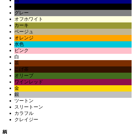
紺
黒
グレー
オフホワイト
カーキ
ベージュ
オレンジ
水色
ピンク
白
茶
こげ茶
オリーブ
ワインレッド
金
銀
ツートン
スリートーン
カラフル
クレイジー
柄