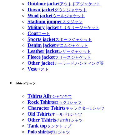
Outdoor jacket
アウトドアジャケット
Down jacket
ダウンジャケット
Wool jacket
ウールジャケット
Stadium jumper
スタジャン
Military jacket
ミリタリージャケット
Coat
コート
Sports jacket
スポーツジャケット
Denim jacket
デニムジャケット
Leather jacket
レザージャケット
Fleece jacket
フリースジャケット
Other jacket
テーラード,ハンティング等
Vest
ベスト
Tshirts
Tシャツ
Tshirts All
Tシャツ全て
Rock Tshirts
ロックTシャツ
Character Tshirts
キャラクターTシャツ
Old Tshirts
オールドTシャツ
Other Tshirts
その他Tシャツ
Tank top
タンクトップ
Polo shirts
ポロシャツ