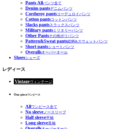
Pants All
パンツ全て
Denim pants
デニムパンツ
Corduroy pants
コーデュロイパンツ
Cotton pants
コットンパンツ
Slacks pants
スラックスパンツ
Military pants
ミリタリーパンツ
Other Pants
その他ポリパンツ
Pattern&Sweat pants
総柄&スウェットパンツ
Short pants
ショートパンツ
Overalls
オーバーオール
Shoes
シューズ
レディース
Vintage
ヴィンテージ
One piece
ワンピース
All
ワンピース全て
No sleeve
ノースリーブ
Half sleeve
半袖
Long sleeve
長袖
Overalls
オーバーオール