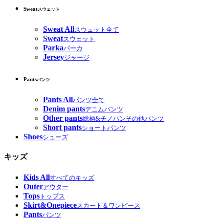
Sweat
スウェット
Sweat All
スウェット全て
Sweat
スウェット
Parka
パーカ
Jersey
ジャージ
Pants
パンツ
Pants All
パンツ全て
Denim pants
デニムパンツ
Other pants
総柄&チノパンその他パンツ
Short pants
ショートパンツ
Shoes
シューズ
キッズ
Kids All
すべてのキッズ
Outer
アウター
Tops
トップス
Skirt&Onepiece
スカート＆ワンピース
Pants
パンツ