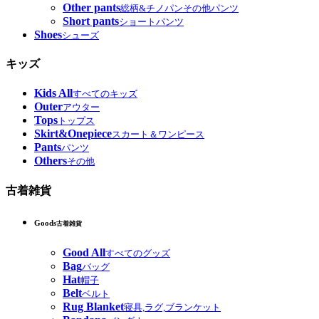
Other pants
総柄&チノパンその他パンツ
Short pants
ショートパンツ
Shoes
シューズ
キッズ
Kids All
すべてのキッズ
Outer
アウター
Tops
トップス
Skirt&Onepiece
スカート＆ワンピース
Pants
パンツ
Others
その他
古着雑貨
Goods
古着雑貨
Good All
すべてのグッズ
Bag
バッグ
Hat
帽子
Belt
ベルト
Rug Blanket
寝具,ラグ,ブランケット