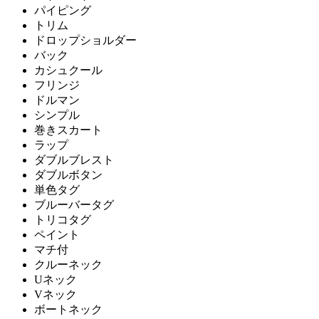
パイピング
トリム
ドロップショルダー
バック
カシュクール
フリンジ
ドルマン
シンプル
巻きスカート
ラップ
ダブルブレスト
ダブルボタン
単色タグ
ブルーバータグ
トリコタグ
ペイント
マチ付
クルーネック
Uネック
Vネック
ボートネック