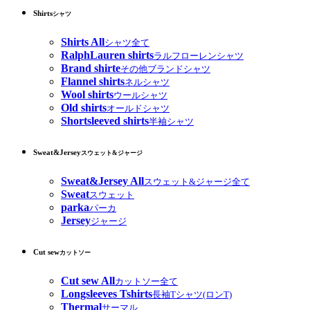
Shirts
シャツ
Shirts All
シャツ全て
RalphLauren shirts
ラルフローレンシャツ
Brand shirte
その他ブランドシャツ
Flannel shirts
ネルシャツ
Wool shirts
ウールシャツ
Old shirts
オールドシャツ
Shortsleeved shirts
半袖シャツ
Sweat&Jersey
スウェット&ジャージ
Sweat&Jersey All
スウェット&ジャージ全て
Sweat
スウェット
parka
パーカ
Jersey
ジャージ
Cut sew
カットソー
Cut sew All
カットソー全て
Longsleeves Tshirts
長袖Tシャツ(ロンT)
Thermal
サーマル