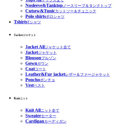
トップス全て
Nosleeve&Tanktop
ノースリーブ＆タンクトップ
Cutsew&Tunic
カットソー＆チュニック
Polo shirts
ポロシャツ
Tshirts
Tシャツ
Jacket
ジャケット
Jacket All
ジャケット全て
Jacket
ジャケット
Blouson
ブルゾン
Gown
ガウン
Coat
コート
Leather&Fur jacket
レザー＆ファージャケット
Poncho
ポンチョ
Vest
ベスト
Knit
ニット
Knit All
ニット全て
Sweater
セーター
Cardigan
カーディガン