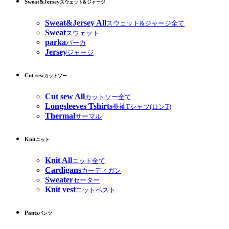
Sweat&Jersey
スウェット&ジャージ
Sweat&Jersey All
スウェット&ジャージ全て
Sweat
スウェット
parka
パーカ
Jersey
ジャージ
Cut sew
カットソー
Cut sew All
カットソー全て
Longsleeves Tshirts
長袖Tシャツ(ロンT)
Thermal
サーマル
Knit
ニット
Knit All
ニット全て
Cardigans
カーディガン
Sweater
セーター
Knit vest
ニットベスト
Pants
パンツ