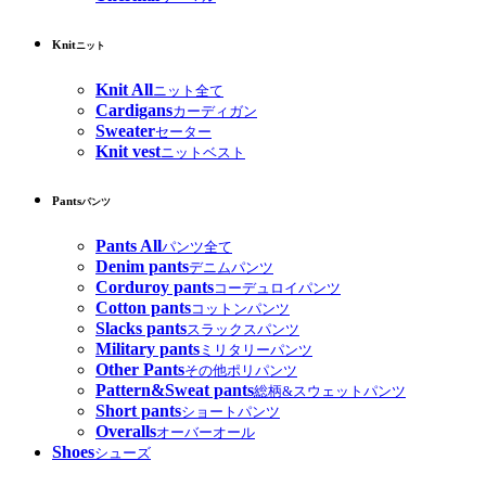
Knit
ニット
Knit All
ニット全て
Cardigans
カーディガン
Sweater
セーター
Knit vest
ニットベスト
Pants
パンツ
Pants All
パンツ全て
Denim pants
デニムパンツ
Corduroy pants
コーデュロイパンツ
Cotton pants
コットンパンツ
Slacks pants
スラックスパンツ
Military pants
ミリタリーパンツ
Other Pants
その他ポリパンツ
Pattern&Sweat pants
総柄&スウェットパンツ
Short pants
ショートパンツ
Overalls
オーバーオール
Shoes
シューズ