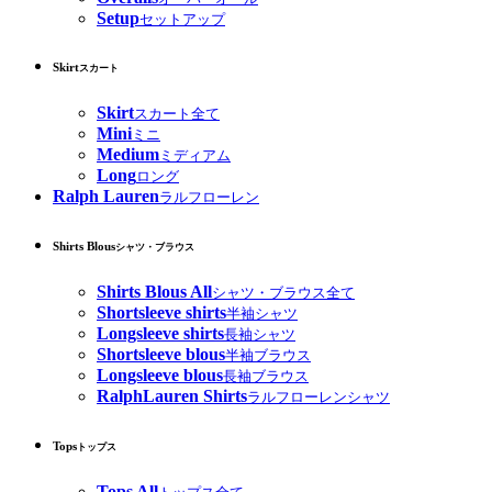
Setup
セットアップ
Skirt
スカート
Skirt
スカート全て
Mini
ミニ
Medium
ミディアム
Long
ロング
Ralph Lauren
ラルフローレン
Shirts Blous
シャツ・ブラウス
Shirts Blous All
シャツ・ブラウス全て
Shortsleeve shirts
半袖シャツ
Longsleeve shirts
長袖シャツ
Shortsleeve blous
半袖ブラウス
Longsleeve blous
長袖ブラウス
RalphLauren Shirts
ラルフローレンシャツ
Tops
トップス
Tops All