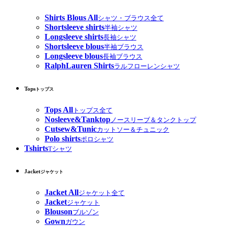
Shirts Blous All
シャツ・ブラウス全て
Shortsleeve shirts
半袖シャツ
Longsleeve shirts
長袖シャツ
Shortsleeve blous
半袖ブラウス
Longsleeve blous
長袖ブラウス
RalphLauren Shirts
ラルフローレンシャツ
Tops
トップス
Tops All
トップス全て
Nosleeve&Tanktop
ノースリーブ＆タンクトップ
Cutsew&Tunic
カットソー＆チュニック
Polo shirts
ポロシャツ
Tshirts
Tシャツ
Jacket
ジャケット
Jacket All
ジャケット全て
Jacket
ジャケット
Blouson
ブルゾン
Gown
ガウン