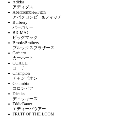
Adidas
アディダス
Abercrombie&Fitch
アバクロンビー&フィッチ
Burberry
バーバリー
BIGMAC
ビッグマック
BrooksBrothers
ブルックスブラザーズ
Carhartt
カーハート
COACH
コーチ
Champion
チャンピオン
Columbia
コロンビア
Dickies
ディッキーズ
EddieBauer
エディーバウアー
FRUIT OF THE LOOM