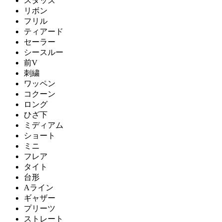
スタッズ
リボン
フリル
ティアード
セーラー
シースルー
前V
刺繍
ワッペン
コクーン
ロング
ひざ下
ミディアム
ショート
ミニ
フレア
タイト
台形
Aライン
ギャザー
プリーツ
ストレート