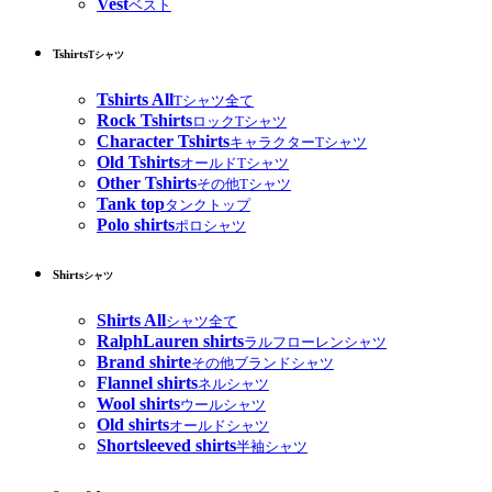
Vest
ベスト
Tshirts
Tシャツ
Tshirts All
Tシャツ全て
Rock Tshirts
ロックTシャツ
Character Tshirts
キャラクターTシャツ
Old Tshirts
オールドTシャツ
Other Tshirts
その他Tシャツ
Tank top
タンクトップ
Polo shirts
ポロシャツ
Shirts
シャツ
Shirts All
シャツ全て
RalphLauren shirts
ラルフローレンシャツ
Brand shirte
その他ブランドシャツ
Flannel shirts
ネルシャツ
Wool shirts
ウールシャツ
Old shirts
オールドシャツ
Shortsleeved shirts
半袖シャツ