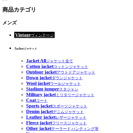
商品カテゴリ
メンズ
Vintage
ヴィンテージ
Jacket
ジャケット
Jacket All
ジャケット全て
Cotton jacket
コットンジャケット
Outdoor jacket
アウトドアジャケット
Down jacket
ダウンジャケット
Wool jacket
ウールジャケット
Stadium jumper
スタジャン
Military jacket
ミリタリージャケット
Coat
コート
Sports jacket
スポーツジャケット
Denim jacket
デニムジャケット
Leather jacket
レザージャケット
Fleece jacket
フリースジャケット
Other jacket
テーラード,ハンティング等