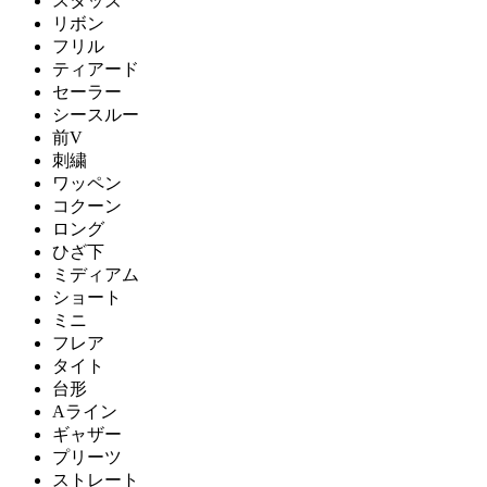
スタッズ
リボン
フリル
ティアード
セーラー
シースルー
前V
刺繍
ワッペン
コクーン
ロング
ひざ下
ミディアム
ショート
ミニ
フレア
タイト
台形
Aライン
ギャザー
プリーツ
ストレート