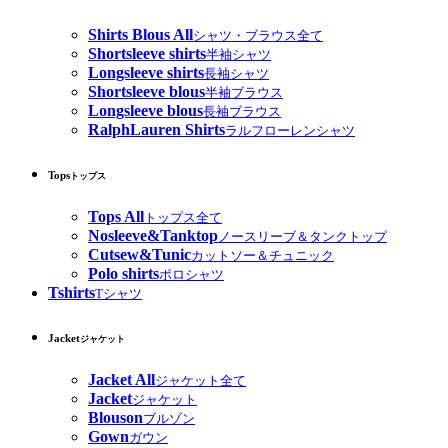
Shirts Blous All
シャツ・ブラウス全て
Shortsleeve shirts
半袖シャツ
Longsleeve shirts
長袖シャツ
Shortsleeve blous
半袖ブラウス
Longsleeve blous
長袖ブラウス
RalphLauren Shirts
ラルフローレンシャツ
Tops
トップス
Tops All
トップス全て
Nosleeve&Tanktop
ノースリーブ＆タンクトップ
Cutsew&Tunic
カットソー＆チュニック
Polo shirts
ポロシャツ
Tshirts
Tシャツ
Jacket
ジャケット
Jacket All
ジャケット全て
Jacket
ジャケット
Blouson
ブルゾン
Gown
ガウン