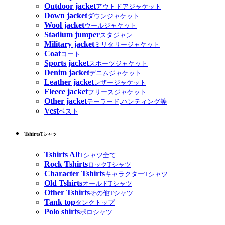
Outdoor jacket
アウトドアジャケット
Down jacket
ダウンジャケット
Wool jacket
ウールジャケット
Stadium jumper
スタジャン
Military jacket
ミリタリージャケット
Coat
コート
Sports jacket
スポーツジャケット
Denim jacket
デニムジャケット
Leather jacket
レザージャケット
Fleece jacket
フリースジャケット
Other jacket
テーラード,ハンティング等
Vest
ベスト
Tshirts
Tシャツ
Tshirts All
Tシャツ全て
Rock Tshirts
ロックTシャツ
Character Tshirts
キャラクターTシャツ
Old Tshirts
オールドTシャツ
Other Tshirts
その他Tシャツ
Tank top
タンクトップ
Polo shirts
ポロシャツ