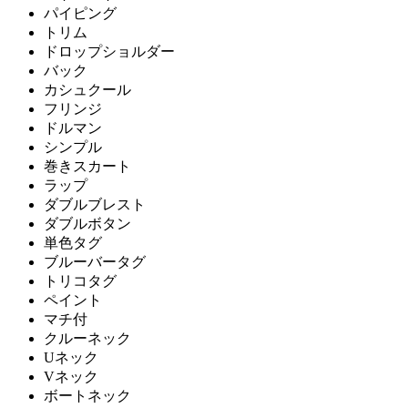
パイピング
トリム
ドロップショルダー
バック
カシュクール
フリンジ
ドルマン
シンプル
巻きスカート
ラップ
ダブルブレスト
ダブルボタン
単色タグ
ブルーバータグ
トリコタグ
ペイント
マチ付
クルーネック
Uネック
Vネック
ボートネック