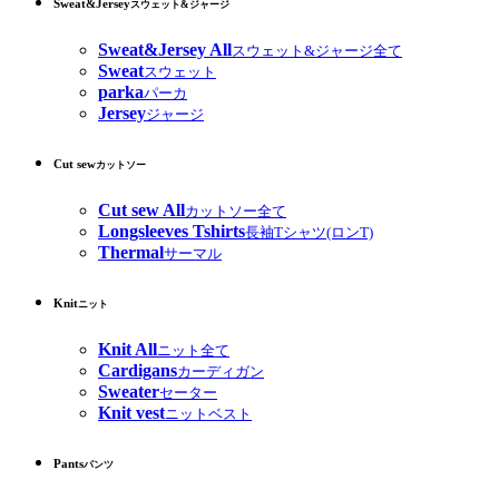
Sweat&Jersey
スウェット&ジャージ
Sweat&Jersey All
スウェット&ジャージ全て
Sweat
スウェット
parka
パーカ
Jersey
ジャージ
Cut sew
カットソー
Cut sew All
カットソー全て
Longsleeves Tshirts
長袖Tシャツ(ロンT)
Thermal
サーマル
Knit
ニット
Knit All
ニット全て
Cardigans
カーディガン
Sweater
セーター
Knit vest
ニットベスト
Pants
パンツ