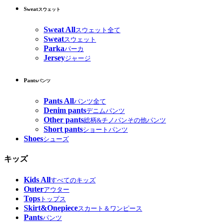
Sweat
スウェット
Sweat All
スウェット全て
Sweat
スウェット
Parka
パーカ
Jersey
ジャージ
Pants
パンツ
Pants All
パンツ全て
Denim pants
デニムパンツ
Other pants
総柄&チノパンその他パンツ
Short pants
ショートパンツ
Shoes
シューズ
キッズ
Kids All
すべてのキッズ
Outer
アウター
Tops
トップス
Skirt&Onepiece
スカート＆ワンピース
Pants
パンツ