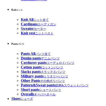
Knit
ニット
Knit All
ニット全て
Cardigans
カーディガン
Sweater
セーター
Knit vest
ニットベスト
Pants
パンツ
Pants All
パンツ全て
Denim pants
デニムパンツ
Corduroy pants
コーデュロイパンツ
Cotton pants
コットンパンツ
Slacks pants
スラックスパンツ
Military pants
ミリタリーパンツ
Other Pants
その他ポリパンツ
Pattern&Sweat pants
総柄&スウェットパンツ
Short pants
ショートパンツ
Overalls
オーバーオール
Shoes
シューズ