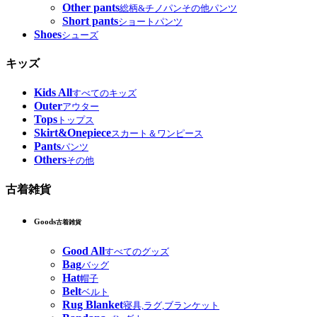
Other pants
総柄&チノパンその他パンツ
Short pants
ショートパンツ
Shoes
シューズ
キッズ
Kids All
すべてのキッズ
Outer
アウター
Tops
トップス
Skirt&Onepiece
スカート＆ワンピース
Pants
パンツ
Others
その他
古着雑貨
Goods
古着雑貨
Good All
すべてのグッズ
Bag
バッグ
Hat
帽子
Belt
ベルト
Rug Blanket
寝具,ラグ,ブランケット