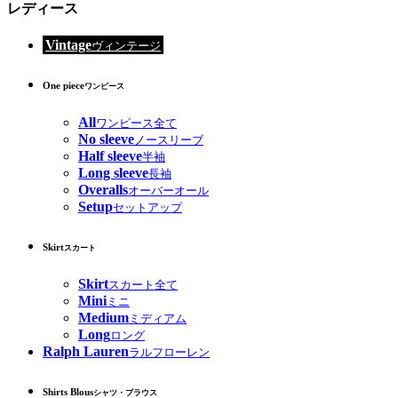
レディース
Vintage
ヴィンテージ
One piece
ワンピース
All
ワンピース全て
No sleeve
ノースリーブ
Half sleeve
半袖
Long sleeve
長袖
Overalls
オーバーオール
Setup
セットアップ
Skirt
スカート
Skirt
スカート全て
Mini
ミニ
Medium
ミディアム
Long
ロング
Ralph Lauren
ラルフローレン
Shirts Blous
シャツ・ブラウス