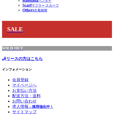
Bandana
バンダナ
Scarf
マフラー,スカーフ
Others
古着雑貨
SALE
SOLD OUT
リースの方はこちら
インフォメーション
会員登録
マイページへ
お支払い方法
配送方法・送料
お問い合わせ
求人情報
→採用強化中！
サイトマップ