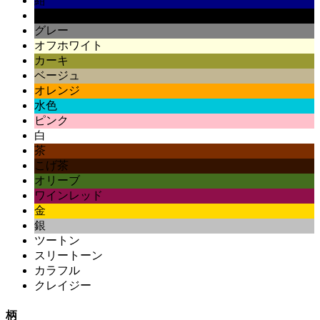
紺
黒
グレー
オフホワイト
カーキ
ベージュ
オレンジ
水色
ピンク
白
茶
こげ茶
オリーブ
ワインレッド
金
銀
ツートン
スリートーン
カラフル
クレイジー
柄