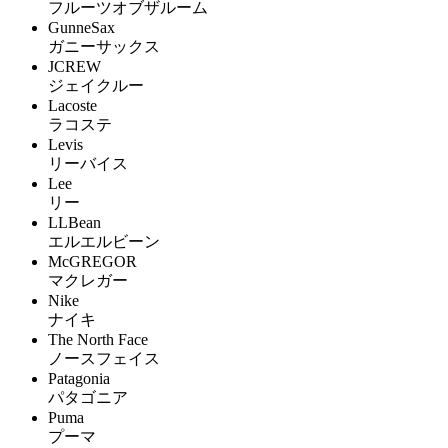
フルーツオブザルーム
GunneSax
ガニーサックス
JCREW
ジェイクルー
Lacoste
ラコステ
Levis
リーバイス
Lee
リー
LLBean
エルエルビーン
McGREGOR
マクレガー
Nike
ナイキ
The North Face
ノースフェイス
Patagonia
パタゴニア
Puma
プーマ