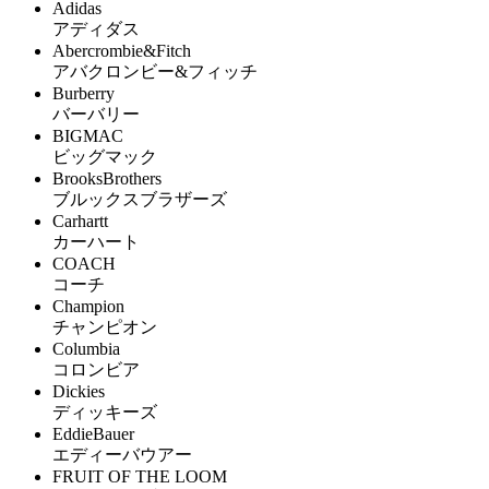
Adidas
アディダス
Abercrombie&Fitch
アバクロンビー&フィッチ
Burberry
バーバリー
BIGMAC
ビッグマック
BrooksBrothers
ブルックスブラザーズ
Carhartt
カーハート
COACH
コーチ
Champion
チャンピオン
Columbia
コロンビア
Dickies
ディッキーズ
EddieBauer
エディーバウアー
FRUIT OF THE LOOM