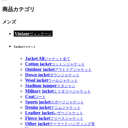
商品カテゴリ
メンズ
Vintage
ヴィンテージ
Jacket
ジャケット
Jacket All
ジャケット全て
Cotton jacket
コットンジャケット
Outdoor jacket
アウトドアジャケット
Down jacket
ダウンジャケット
Wool jacket
ウールジャケット
Stadium jumper
スタジャン
Military jacket
ミリタリージャケット
Coat
コート
Sports jacket
スポーツジャケット
Denim jacket
デニムジャケット
Leather jacket
レザージャケット
Fleece jacket
フリースジャケット
Other jacket
テーラード,ハンティング等