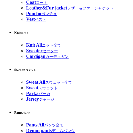
Coat
コート
Leather&Fur jacket
レザー＆ファージャケット
Poncho
ポンチョ
Vest
ベスト
Knit
ニット
Knit All
ニット全て
Sweater
セーター
Cardigan
カーディガン
Sweat
スウェット
Sweat All
スウェット全て
Sweat
スウェット
Parka
パーカ
Jersey
ジャージ
Pants
パンツ
Pants All
パンツ全て
Denim pants
デニムパンツ