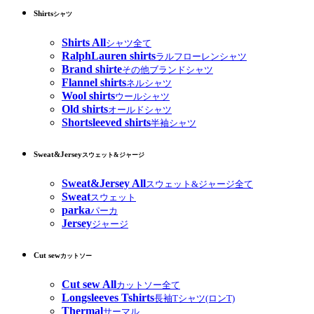
Shirts
シャツ
Shirts All
シャツ全て
RalphLauren shirts
ラルフローレンシャツ
Brand shirte
その他ブランドシャツ
Flannel shirts
ネルシャツ
Wool shirts
ウールシャツ
Old shirts
オールドシャツ
Shortsleeved shirts
半袖シャツ
Sweat&Jersey
スウェット&ジャージ
Sweat&Jersey All
スウェット&ジャージ全て
Sweat
スウェット
parka
パーカ
Jersey
ジャージ
Cut sew
カットソー
Cut sew All
カットソー全て
Longsleeves Tshirts
長袖Tシャツ(ロンT)
Thermal
サーマル