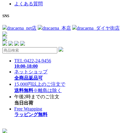
よくある質問
SNS
dracaena_net店
dracaena_本店
dracaena_ダイヤ街店
TEL:0422-24-9456
10:00-18:00
ネットショップ
全商品返品可
15,000円以上のご注文で
送料無料
※離島は除く
午後2時までのご注文
当日出荷
Free Wrapping
ラッピング無料