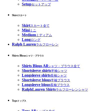
Setup
セットアップ
Skirt
スカート
Skirt
スカート全て
Mini
ミニ
Medium
ミディアム
Long
ロング
Ralph Lauren
ラルフローレン
Shirts Blous
シャツ・ブラウス
Shirts Blous All
シャツ・ブラウス全て
Shortsleeve shirts
半袖シャツ
Longsleeve shirts
長袖シャツ
Shortsleeve blous
半袖ブラウス
Longsleeve blous
長袖ブラウス
RalphLauren Shirts
ラルフローレンシャツ
Tops
トップス
Tops All