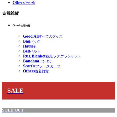
Others
その他
古着雑貨
Goods
古着雑貨
Good All
すべてのグッズ
Bag
バッグ
Hat
帽子
Belt
ベルト
Rug Blanket
寝具,ラグ,ブランケット
Bandana
バンダナ
Scarf
マフラー,スカーフ
Others
古着雑貨
SALE
SOLD OUT