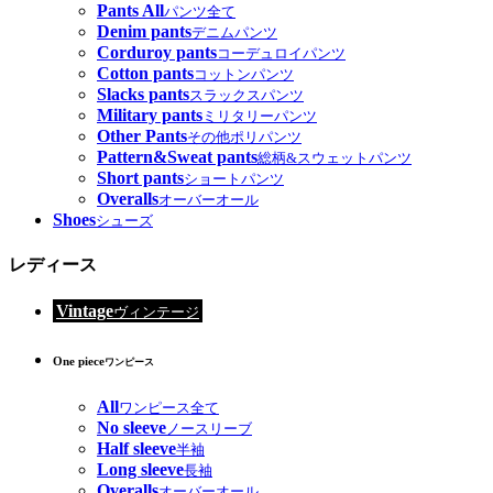
Pants All
パンツ全て
Denim pants
デニムパンツ
Corduroy pants
コーデュロイパンツ
Cotton pants
コットンパンツ
Slacks pants
スラックスパンツ
Military pants
ミリタリーパンツ
Other Pants
その他ポリパンツ
Pattern&Sweat pants
総柄&スウェットパンツ
Short pants
ショートパンツ
Overalls
オーバーオール
Shoes
シューズ
レディース
Vintage
ヴィンテージ
One piece
ワンピース
All
ワンピース全て
No sleeve
ノースリーブ
Half sleeve
半袖
Long sleeve
長袖
Overalls
オーバーオール