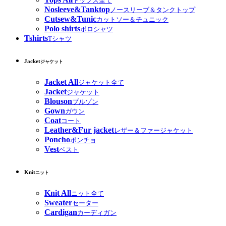
トップス全て
Nosleeve&Tanktop
ノースリーブ＆タンクトップ
Cutsew&Tunic
カットソー＆チュニック
Polo shirts
ポロシャツ
Tshirts
Tシャツ
Jacket
ジャケット
Jacket All
ジャケット全て
Jacket
ジャケット
Blouson
ブルゾン
Gown
ガウン
Coat
コート
Leather&Fur jacket
レザー＆ファージャケット
Poncho
ポンチョ
Vest
ベスト
Knit
ニット
Knit All
ニット全て
Sweater
セーター
Cardigan
カーディガン