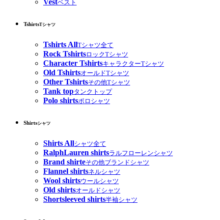
Vest
ベスト
Tshirts
Tシャツ
Tshirts All
Tシャツ全て
Rock Tshirts
ロックTシャツ
Character Tshirts
キャラクターTシャツ
Old Tshirts
オールドTシャツ
Other Tshirts
その他Tシャツ
Tank top
タンクトップ
Polo shirts
ポロシャツ
Shirts
シャツ
Shirts All
シャツ全て
RalphLauren shirts
ラルフローレンシャツ
Brand shirte
その他ブランドシャツ
Flannel shirts
ネルシャツ
Wool shirts
ウールシャツ
Old shirts
オールドシャツ
Shortsleeved shirts
半袖シャツ