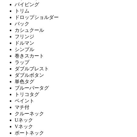
パイピング
トリム
ドロップショルダー
バック
カシュクール
フリンジ
ドルマン
シンプル
巻きスカート
ラップ
ダブルブレスト
ダブルボタン
単色タグ
ブルーバータグ
トリコタグ
ペイント
マチ付
クルーネック
Uネック
Vネック
ボートネック