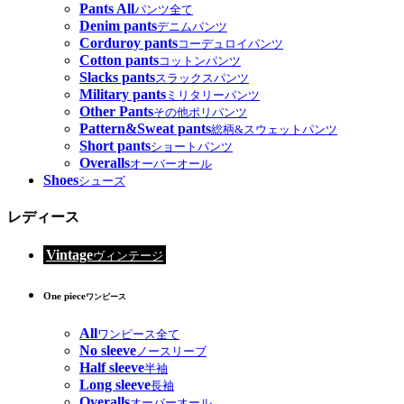
Pants All
パンツ全て
Denim pants
デニムパンツ
Corduroy pants
コーデュロイパンツ
Cotton pants
コットンパンツ
Slacks pants
スラックスパンツ
Military pants
ミリタリーパンツ
Other Pants
その他ポリパンツ
Pattern&Sweat pants
総柄&スウェットパンツ
Short pants
ショートパンツ
Overalls
オーバーオール
Shoes
シューズ
レディース
Vintage
ヴィンテージ
One piece
ワンピース
All
ワンピース全て
No sleeve
ノースリーブ
Half sleeve
半袖
Long sleeve
長袖
Overalls
オーバーオール