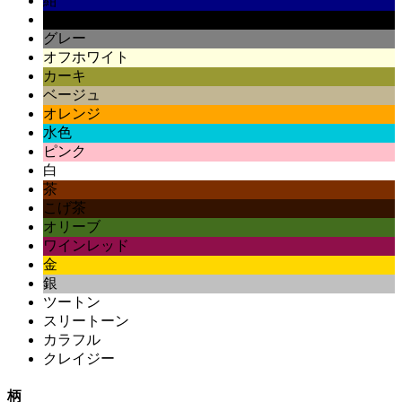
紺
黒
グレー
オフホワイト
カーキ
ベージュ
オレンジ
水色
ピンク
白
茶
こげ茶
オリーブ
ワインレッド
金
銀
ツートン
スリートーン
カラフル
クレイジー
柄