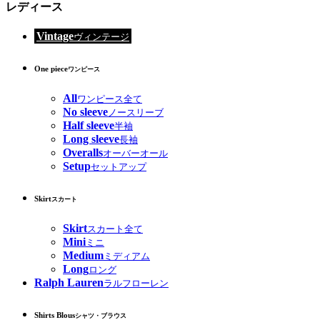
レディース
Vintage
ヴィンテージ
One piece
ワンピース
All
ワンピース全て
No sleeve
ノースリーブ
Half sleeve
半袖
Long sleeve
長袖
Overalls
オーバーオール
Setup
セットアップ
Skirt
スカート
Skirt
スカート全て
Mini
ミニ
Medium
ミディアム
Long
ロング
Ralph Lauren
ラルフローレン
Shirts Blous
シャツ・ブラウス