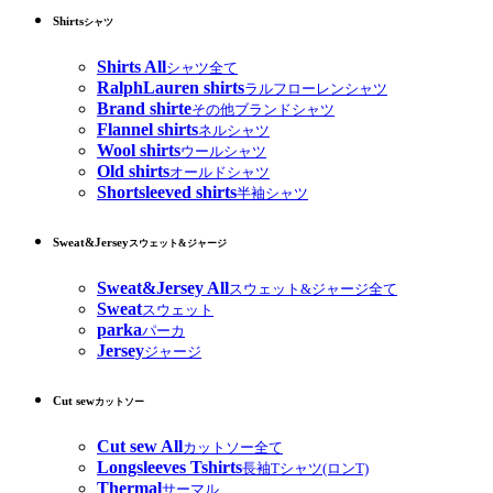
Shirts
シャツ
Shirts All
シャツ全て
RalphLauren shirts
ラルフローレンシャツ
Brand shirte
その他ブランドシャツ
Flannel shirts
ネルシャツ
Wool shirts
ウールシャツ
Old shirts
オールドシャツ
Shortsleeved shirts
半袖シャツ
Sweat&Jersey
スウェット&ジャージ
Sweat&Jersey All
スウェット&ジャージ全て
Sweat
スウェット
parka
パーカ
Jersey
ジャージ
Cut sew
カットソー
Cut sew All
カットソー全て
Longsleeves Tshirts
長袖Tシャツ(ロンT)
Thermal
サーマル