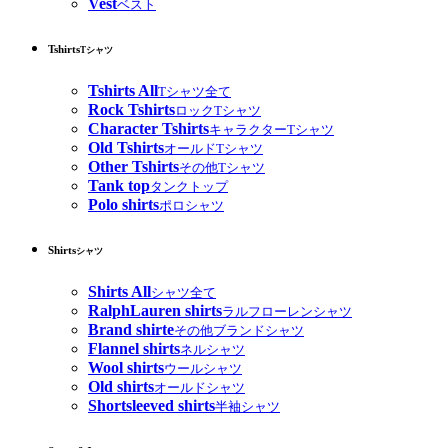
Vest
ベスト
Tshirts
Tシャツ
Tshirts All
Tシャツ全て
Rock Tshirts
ロックTシャツ
Character Tshirts
キャラクターTシャツ
Old Tshirts
オールドTシャツ
Other Tshirts
その他Tシャツ
Tank top
タンクトップ
Polo shirts
ポロシャツ
Shirts
シャツ
Shirts All
シャツ全て
RalphLauren shirts
ラルフローレンシャツ
Brand shirte
その他ブランドシャツ
Flannel shirts
ネルシャツ
Wool shirts
ウールシャツ
Old shirts
オールドシャツ
Shortsleeved shirts
半袖シャツ