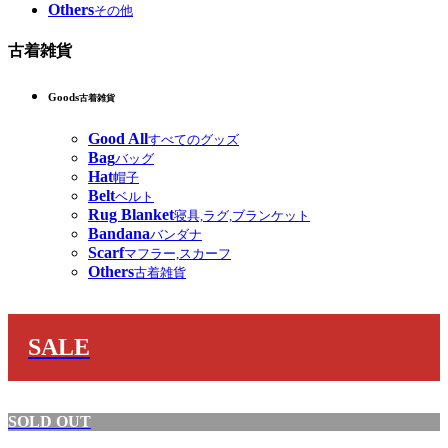
Others
その他
古着雑貨
Goods
古着雑貨
Good All
すべてのグッズ
Bag
バッグ
Hat
帽子
Belt
ベルト
Rug Blanket
寝具,ラグ,ブランケット
Bandana
バンダナ
Scarf
マフラー,スカーフ
Others
古着雑貨
SALE
SOLD OUT