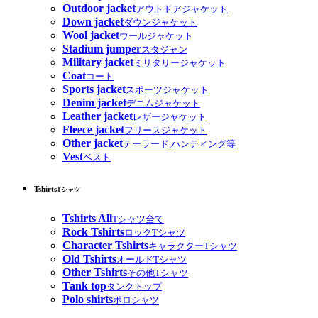
Outdoor jacket
アウトドアジャケット
Down jacket
ダウンジャケット
Wool jacket
ウールジャケット
Stadium jumper
スタジャン
Military jacket
ミリタリージャケット
Coat
コート
Sports jacket
スポーツジャケット
Denim jacket
デニムジャケット
Leather jacket
レザージャケット
Fleece jacket
フリースジャケット
Other jacket
テーラード,ハンティング等
Vest
ベスト
Tshirts
Tシャツ
Tshirts All
Tシャツ全て
Rock Tshirts
ロックTシャツ
Character Tshirts
キャラクターTシャツ
Old Tshirts
オールドTシャツ
Other Tshirts
その他Tシャツ
Tank top
タンクトップ
Polo shirts
ポロシャツ