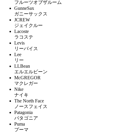
フルーツオブザルーム
GunneSax
ガニーサックス
JCREW
ジェイクルー
Lacoste
ラコステ
Levis
リーバイス
Lee
リー
LLBean
エルエルビーン
McGREGOR
マクレガー
Nike
ナイキ
The North Face
ノースフェイス
Patagonia
パタゴニア
Puma
プーマ