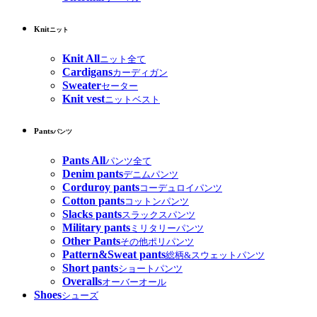
Knit
ニット
Knit All
ニット全て
Cardigans
カーディガン
Sweater
セーター
Knit vest
ニットベスト
Pants
パンツ
Pants All
パンツ全て
Denim pants
デニムパンツ
Corduroy pants
コーデュロイパンツ
Cotton pants
コットンパンツ
Slacks pants
スラックスパンツ
Military pants
ミリタリーパンツ
Other Pants
その他ポリパンツ
Pattern&Sweat pants
総柄&スウェットパンツ
Short pants
ショートパンツ
Overalls
オーバーオール
Shoes
シューズ