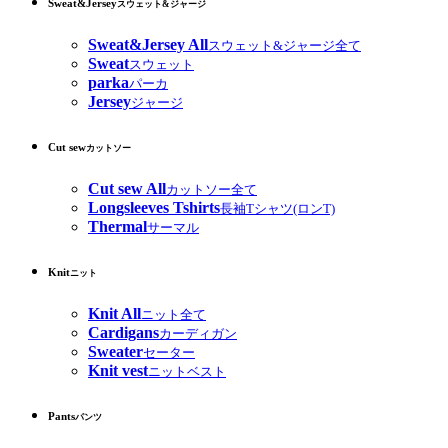
Sweat&Jersey
スウェット&ジャージ
Sweat&Jersey All
スウェット&ジャージ全て
Sweat
スウェット
parka
パーカ
Jersey
ジャージ
Cut sew
カットソー
Cut sew All
カットソー全て
Longsleeves Tshirts
長袖Tシャツ(ロンT)
Thermal
サーマル
Knit
ニット
Knit All
ニット全て
Cardigans
カーディガン
Sweater
セーター
Knit vest
ニットベスト
Pants
パンツ