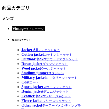
商品カテゴリ
メンズ
Vintage
ヴィンテージ
Jacket
ジャケット
Jacket All
ジャケット全て
Cotton jacket
コットンジャケット
Outdoor jacket
アウトドアジャケット
Down jacket
ダウンジャケット
Wool jacket
ウールジャケット
Stadium jumper
スタジャン
Military jacket
ミリタリージャケット
Coat
コート
Sports jacket
スポーツジャケット
Denim jacket
デニムジャケット
Leather jacket
レザージャケット
Fleece jacket
フリースジャケット
Other jacket
テーラード,ハンティング等