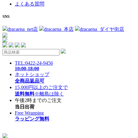
よくある質問
SNS
dracaena_net店
dracaena_本店
dracaena_ダイヤ街店
TEL:0422-24-9456
10:00-18:00
ネットショップ
全商品返品可
15,000円以上のご注文で
送料無料
※離島は除く
午後2時までのご注文
当日出荷
Free Wrapping
ラッピング無料