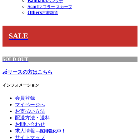
Bandana
バンダナ
Scarf
マフラー,スカーフ
Others
古着雑貨
SALE
SOLD OUT
リースの方はこちら
インフォメーション
会員登録
マイページへ
お支払い方法
配送方法・送料
お問い合わせ
求人情報
→採用強化中！
サイトマップ