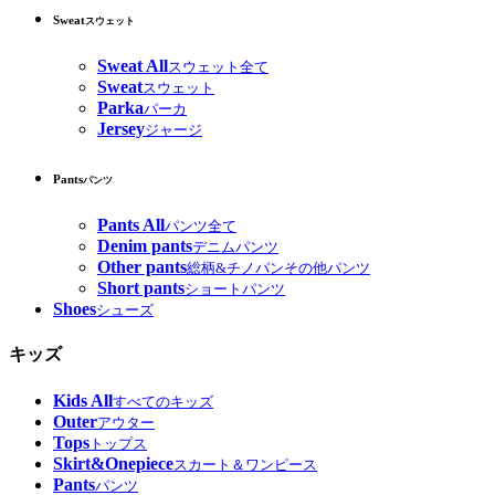
Sweat
スウェット
Sweat All
スウェット全て
Sweat
スウェット
Parka
パーカ
Jersey
ジャージ
Pants
パンツ
Pants All
パンツ全て
Denim pants
デニムパンツ
Other pants
総柄&チノパンその他パンツ
Short pants
ショートパンツ
Shoes
シューズ
キッズ
Kids All
すべてのキッズ
Outer
アウター
Tops
トップス
Skirt&Onepiece
スカート＆ワンピース
Pants
パンツ