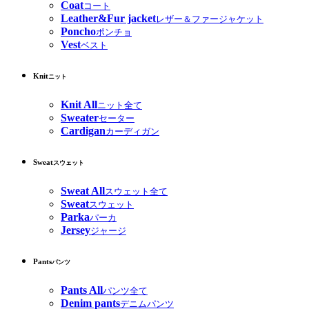
Coat
コート
Leather&Fur jacket
レザー＆ファージャケット
Poncho
ポンチョ
Vest
ベスト
Knit
ニット
Knit All
ニット全て
Sweater
セーター
Cardigan
カーディガン
Sweat
スウェット
Sweat All
スウェット全て
Sweat
スウェット
Parka
パーカ
Jersey
ジャージ
Pants
パンツ
Pants All
パンツ全て
Denim pants
デニムパンツ