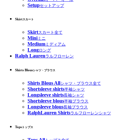
Setup
セットアップ
Skirt
スカート
Skirt
スカート全て
Mini
ミニ
Medium
ミディアム
Long
ロング
Ralph Lauren
ラルフローレン
Shirts Blous
シャツ・ブラウス
Shirts Blous All
シャツ・ブラウス全て
Shortsleeve shirts
半袖シャツ
Longsleeve shirts
長袖シャツ
Shortsleeve blous
半袖ブラウス
Longsleeve blous
長袖ブラウス
RalphLauren Shirts
ラルフローレンシャツ
Tops
トップス
Tops All