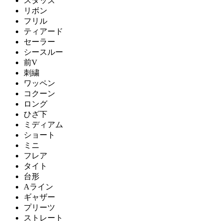
スタッズ
リボン
フリル
ティアード
セーラー
シースルー
前V
刺繍
ワッペン
コクーン
ロング
ひざ下
ミディアム
ショート
ミニ
フレア
タイト
台形
Aライン
ギャザー
プリーツ
ストレート