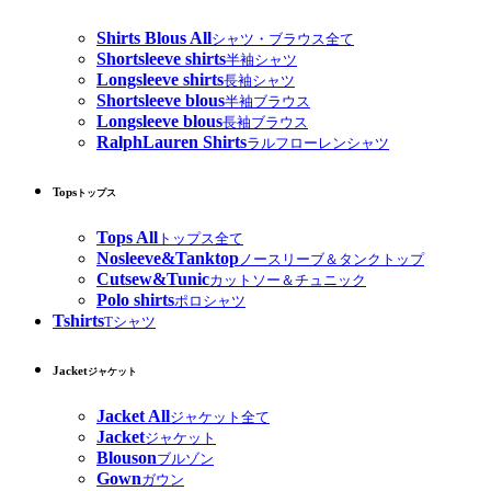
Shirts Blous All
シャツ・ブラウス全て
Shortsleeve shirts
半袖シャツ
Longsleeve shirts
長袖シャツ
Shortsleeve blous
半袖ブラウス
Longsleeve blous
長袖ブラウス
RalphLauren Shirts
ラルフローレンシャツ
Tops
トップス
Tops All
トップス全て
Nosleeve&Tanktop
ノースリーブ＆タンクトップ
Cutsew&Tunic
カットソー＆チュニック
Polo shirts
ポロシャツ
Tshirts
Tシャツ
Jacket
ジャケット
Jacket All
ジャケット全て
Jacket
ジャケット
Blouson
ブルゾン
Gown
ガウン