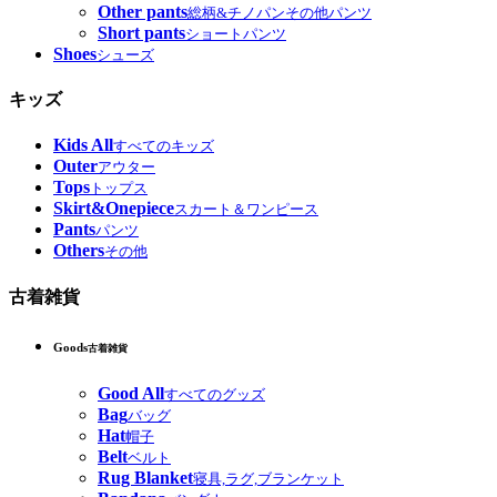
Other pants
総柄&チノパンその他パンツ
Short pants
ショートパンツ
Shoes
シューズ
キッズ
Kids All
すべてのキッズ
Outer
アウター
Tops
トップス
Skirt&Onepiece
スカート＆ワンピース
Pants
パンツ
Others
その他
古着雑貨
Goods
古着雑貨
Good All
すべてのグッズ
Bag
バッグ
Hat
帽子
Belt
ベルト
Rug Blanket
寝具,ラグ,ブランケット