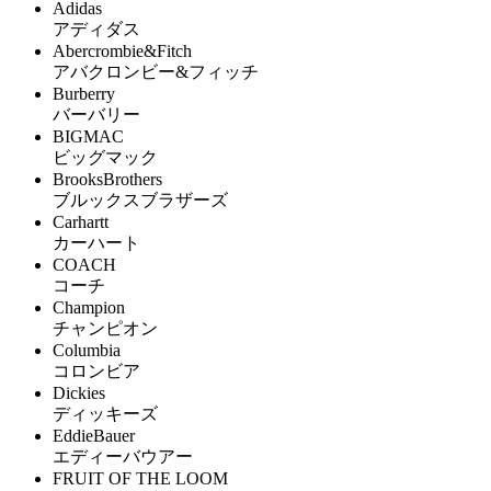
Adidas
アディダス
Abercrombie&Fitch
アバクロンビー&フィッチ
Burberry
バーバリー
BIGMAC
ビッグマック
BrooksBrothers
ブルックスブラザーズ
Carhartt
カーハート
COACH
コーチ
Champion
チャンピオン
Columbia
コロンビア
Dickies
ディッキーズ
EddieBauer
エディーバウアー
FRUIT OF THE LOOM