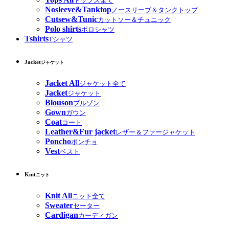
トップス全て
Nosleeve&Tanktop
ノースリーブ＆タンクトップ
Cutsew&Tunic
カットソー＆チュニック
Polo shirts
ポロシャツ
Tshirts
Tシャツ
Jacket
ジャケット
Jacket All
ジャケット全て
Jacket
ジャケット
Blouson
ブルゾン
Gown
ガウン
Coat
コート
Leather&Fur jacket
レザー＆ファージャケット
Poncho
ポンチョ
Vest
ベスト
Knit
ニット
Knit All
ニット全て
Sweater
セーター
Cardigan
カーディガン