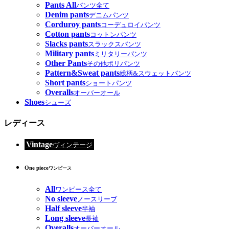
Pants All
パンツ全て
Denim pants
デニムパンツ
Corduroy pants
コーデュロイパンツ
Cotton pants
コットンパンツ
Slacks pants
スラックスパンツ
Military pants
ミリタリーパンツ
Other Pants
その他ポリパンツ
Pattern&Sweat pants
総柄&スウェットパンツ
Short pants
ショートパンツ
Overalls
オーバーオール
Shoes
シューズ
レディース
Vintage
ヴィンテージ
One piece
ワンピース
All
ワンピース全て
No sleeve
ノースリーブ
Half sleeve
半袖
Long sleeve
長袖
Overalls
オーバーオール