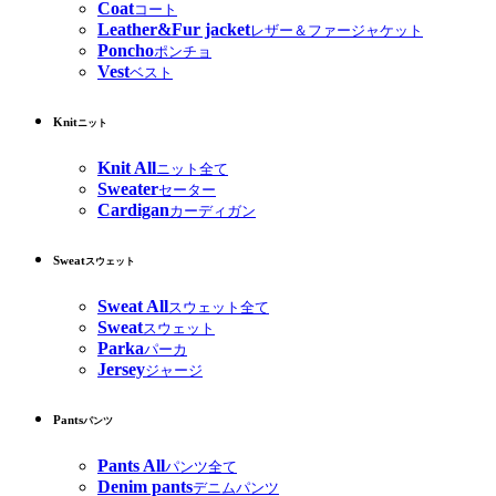
Coat
コート
Leather&Fur jacket
レザー＆ファージャケット
Poncho
ポンチョ
Vest
ベスト
Knit
ニット
Knit All
ニット全て
Sweater
セーター
Cardigan
カーディガン
Sweat
スウェット
Sweat All
スウェット全て
Sweat
スウェット
Parka
パーカ
Jersey
ジャージ
Pants
パンツ
Pants All
パンツ全て
Denim pants
デニムパンツ