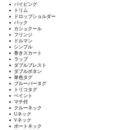
パイピング
トリム
ドロップショルダー
バック
カシュクール
フリンジ
ドルマン
シンプル
巻きスカート
ラップ
ダブルブレスト
ダブルボタン
単色タグ
ブルーバータグ
トリコタグ
ペイント
マチ付
クルーネック
Uネック
Vネック
ボートネック