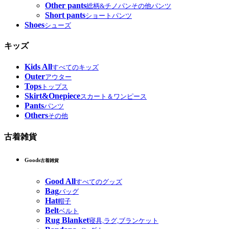
Other pants
総柄&チノパンその他パンツ
Short pants
ショートパンツ
Shoes
シューズ
キッズ
Kids All
すべてのキッズ
Outer
アウター
Tops
トップス
Skirt&Onepiece
スカート＆ワンピース
Pants
パンツ
Others
その他
古着雑貨
Goods
古着雑貨
Good All
すべてのグッズ
Bag
バッグ
Hat
帽子
Belt
ベルト
Rug Blanket
寝具,ラグ,ブランケット