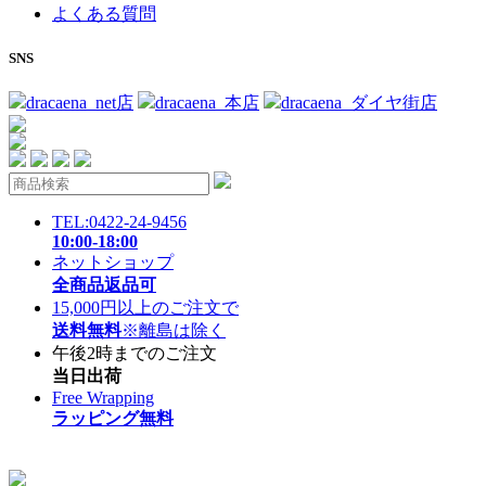
よくある質問
SNS
dracaena_net店
dracaena_本店
dracaena_ダイヤ街店
TEL:0422-24-9456
10:00-18:00
ネットショップ
全商品返品可
15,000円以上のご注文で
送料無料
※離島は除く
午後2時までのご注文
当日出荷
Free Wrapping
ラッピング無料