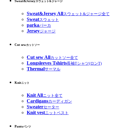
Sweat&Jersey
スウェット&ジャージ
Sweat&Jersey All
スウェット&ジャージ全て
Sweat
スウェット
parka
パーカ
Jersey
ジャージ
Cut sew
カットソー
Cut sew All
カットソー全て
Longsleeves Tshirts
長袖Tシャツ(ロンT)
Thermal
サーマル
Knit
ニット
Knit All
ニット全て
Cardigans
カーディガン
Sweater
セーター
Knit vest
ニットベスト
Pants
パンツ