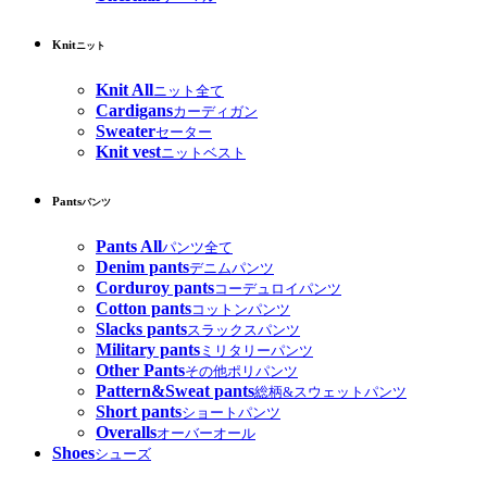
Knit
ニット
Knit All
ニット全て
Cardigans
カーディガン
Sweater
セーター
Knit vest
ニットベスト
Pants
パンツ
Pants All
パンツ全て
Denim pants
デニムパンツ
Corduroy pants
コーデュロイパンツ
Cotton pants
コットンパンツ
Slacks pants
スラックスパンツ
Military pants
ミリタリーパンツ
Other Pants
その他ポリパンツ
Pattern&Sweat pants
総柄&スウェットパンツ
Short pants
ショートパンツ
Overalls
オーバーオール
Shoes
シューズ