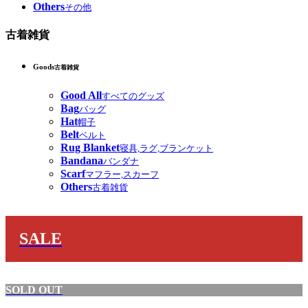
Others
その他
古着雑貨
Goods
古着雑貨
Good All
すべてのグッズ
Bag
バッグ
Hat
帽子
Belt
ベルト
Rug Blanket
寝具,ラグ,ブランケット
Bandana
バンダナ
Scarf
マフラー,スカーフ
Others
古着雑貨
SALE
SOLD OUT