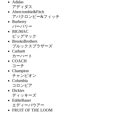
Adidas
アディダス
Abercrombie&Fitch
アバクロンビー&フィッチ
Burberry
バーバリー
BIGMAC
ビッグマック
BrooksBrothers
ブルックスブラザーズ
Carhartt
カーハート
COACH
コーチ
Champion
チャンピオン
Columbia
コロンビア
Dickies
ディッキーズ
EddieBauer
エディーバウアー
FRUIT OF THE LOOM