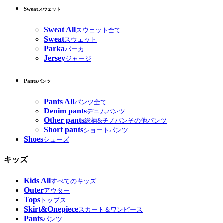
Sweat
スウェット
Sweat All
スウェット全て
Sweat
スウェット
Parka
パーカ
Jersey
ジャージ
Pants
パンツ
Pants All
パンツ全て
Denim pants
デニムパンツ
Other pants
総柄&チノパンその他パンツ
Short pants
ショートパンツ
Shoes
シューズ
キッズ
Kids All
すべてのキッズ
Outer
アウター
Tops
トップス
Skirt&Onepiece
スカート＆ワンピース
Pants
パンツ