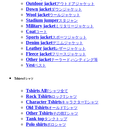
Outdoor jacket
アウトドアジャケット
Down jacket
ダウンジャケット
Wool jacket
ウールジャケット
Stadium jumper
スタジャン
Military jacket
ミリタリージャケット
Coat
コート
Sports jacket
スポーツジャケット
Denim jacket
デニムジャケット
Leather jacket
レザージャケット
Fleece jacket
フリースジャケット
Other jacket
テーラード,ハンティング等
Vest
ベスト
Tshirts
Tシャツ
Tshirts All
Tシャツ全て
Rock Tshirts
ロックTシャツ
Character Tshirts
キャラクターTシャツ
Old Tshirts
オールドTシャツ
Other Tshirts
その他Tシャツ
Tank top
タンクトップ
Polo shirts
ポロシャツ