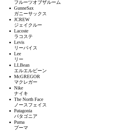
フルーツオブザルーム
GunneSax
ガニーサックス
JCREW
ジェイクルー
Lacoste
ラコステ
Levis
リーバイス
Lee
リー
LLBean
エルエルビーン
McGREGOR
マクレガー
Nike
ナイキ
The North Face
ノースフェイス
Patagonia
パタゴニア
Puma
プーマ