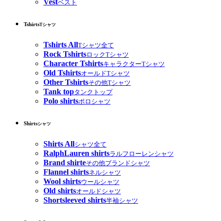
Vest
ベスト
Tshirts
Tシャツ
Tshirts All
Tシャツ全て
Rock Tshirts
ロックTシャツ
Character Tshirts
キャラクターTシャツ
Old Tshirts
オールドTシャツ
Other Tshirts
その他Tシャツ
Tank top
タンクトップ
Polo shirts
ポロシャツ
Shirts
シャツ
Shirts All
シャツ全て
RalphLauren shirts
ラルフローレンシャツ
Brand shirte
その他ブランドシャツ
Flannel shirts
ネルシャツ
Wool shirts
ウールシャツ
Old shirts
オールドシャツ
Shortsleeved shirts
半袖シャツ