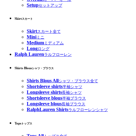
Setup
セットアップ
Skirt
スカート
Skirt
スカート全て
Mini
ミニ
Medium
ミディアム
Long
ロング
Ralph Lauren
ラルフローレン
Shirts Blous
シャツ・ブラウス
Shirts Blous All
シャツ・ブラウス全て
Shortsleeve shirts
半袖シャツ
Longsleeve shirts
長袖シャツ
Shortsleeve blous
半袖ブラウス
Longsleeve blous
長袖ブラウス
RalphLauren Shirts
ラルフローレンシャツ
Tops
トップス
Tops All