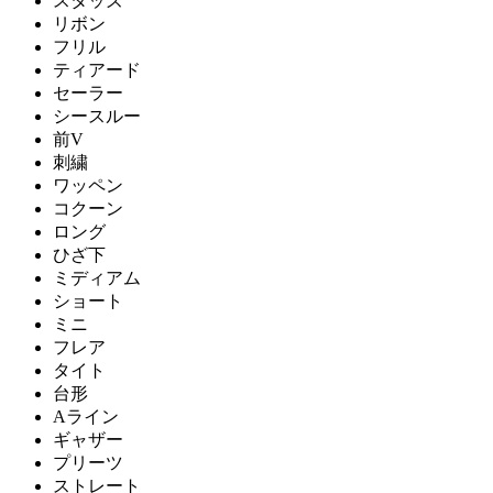
スタッズ
リボン
フリル
ティアード
セーラー
シースルー
前V
刺繍
ワッペン
コクーン
ロング
ひざ下
ミディアム
ショート
ミニ
フレア
タイト
台形
Aライン
ギャザー
プリーツ
ストレート