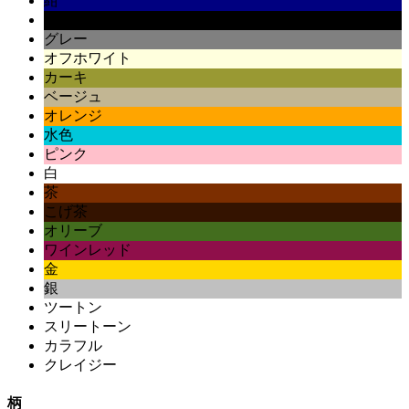
紺
黒
グレー
オフホワイト
カーキ
ベージュ
オレンジ
水色
ピンク
白
茶
こげ茶
オリーブ
ワインレッド
金
銀
ツートン
スリートーン
カラフル
クレイジー
柄