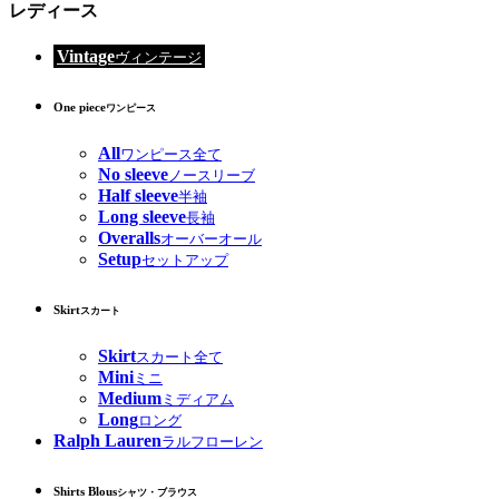
レディース
Vintage
ヴィンテージ
One piece
ワンピース
All
ワンピース全て
No sleeve
ノースリーブ
Half sleeve
半袖
Long sleeve
長袖
Overalls
オーバーオール
Setup
セットアップ
Skirt
スカート
Skirt
スカート全て
Mini
ミニ
Medium
ミディアム
Long
ロング
Ralph Lauren
ラルフローレン
Shirts Blous
シャツ・ブラウス