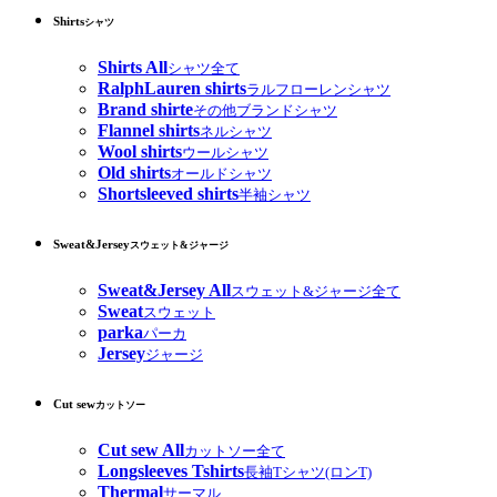
Shirts
シャツ
Shirts All
シャツ全て
RalphLauren shirts
ラルフローレンシャツ
Brand shirte
その他ブランドシャツ
Flannel shirts
ネルシャツ
Wool shirts
ウールシャツ
Old shirts
オールドシャツ
Shortsleeved shirts
半袖シャツ
Sweat&Jersey
スウェット&ジャージ
Sweat&Jersey All
スウェット&ジャージ全て
Sweat
スウェット
parka
パーカ
Jersey
ジャージ
Cut sew
カットソー
Cut sew All
カットソー全て
Longsleeves Tshirts
長袖Tシャツ(ロンT)
Thermal
サーマル