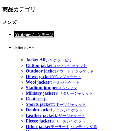
商品カテゴリ
メンズ
Vintage
ヴィンテージ
Jacket
ジャケット
Jacket All
ジャケット全て
Cotton jacket
コットンジャケット
Outdoor jacket
アウトドアジャケット
Down jacket
ダウンジャケット
Wool jacket
ウールジャケット
Stadium jumper
スタジャン
Military jacket
ミリタリージャケット
Coat
コート
Sports jacket
スポーツジャケット
Denim jacket
デニムジャケット
Leather jacket
レザージャケット
Fleece jacket
フリースジャケット
Other jacket
テーラード,ハンティング等