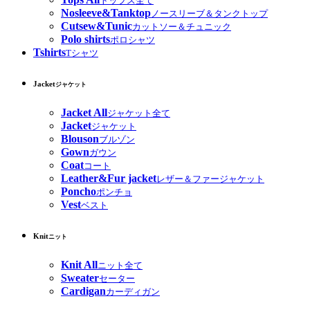
トップス全て
Nosleeve&Tanktop
ノースリーブ＆タンクトップ
Cutsew&Tunic
カットソー＆チュニック
Polo shirts
ポロシャツ
Tshirts
Tシャツ
Jacket
ジャケット
Jacket All
ジャケット全て
Jacket
ジャケット
Blouson
ブルゾン
Gown
ガウン
Coat
コート
Leather&Fur jacket
レザー＆ファージャケット
Poncho
ポンチョ
Vest
ベスト
Knit
ニット
Knit All
ニット全て
Sweater
セーター
Cardigan
カーディガン