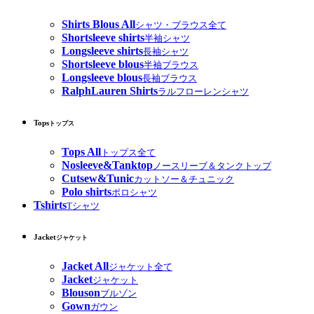
Shirts Blous All
シャツ・ブラウス全て
Shortsleeve shirts
半袖シャツ
Longsleeve shirts
長袖シャツ
Shortsleeve blous
半袖ブラウス
Longsleeve blous
長袖ブラウス
RalphLauren Shirts
ラルフローレンシャツ
Tops
トップス
Tops All
トップス全て
Nosleeve&Tanktop
ノースリーブ＆タンクトップ
Cutsew&Tunic
カットソー＆チュニック
Polo shirts
ポロシャツ
Tshirts
Tシャツ
Jacket
ジャケット
Jacket All
ジャケット全て
Jacket
ジャケット
Blouson
ブルゾン
Gown
ガウン