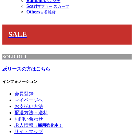
Bandana
バンダナ
Scarf
マフラー,スカーフ
Others
古着雑貨
SALE
SOLD OUT
リースの方はこちら
インフォメーション
会員登録
マイページへ
お支払い方法
配送方法・送料
お問い合わせ
求人情報
→採用強化中！
サイトマップ