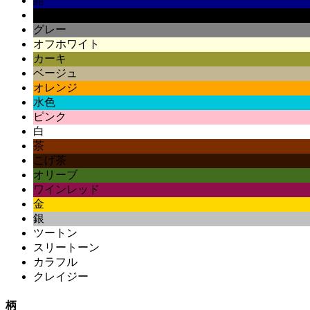
紺
黒
グレー
オフホワイト
カーキ
ベージュ
オレンジ
水色
ピンク
白
茶
こげ茶
オリーブ
ワインレッド
金
銀
ツートン
スリートーン
カラフル
クレイジー
柄