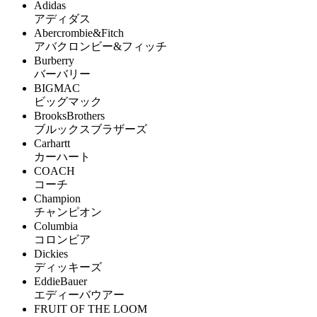
Adidas
アディダス
Abercrombie&Fitch
アバクロンビー&フィッチ
Burberry
バーバリー
BIGMAC
ビッグマック
BrooksBrothers
ブルックスブラザーズ
Carhartt
カーハート
COACH
コーチ
Champion
チャンピオン
Columbia
コロンビア
Dickies
ディッキーズ
EddieBauer
エディーバウアー
FRUIT OF THE LOOM