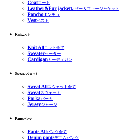
Coat
コート
Leather&Fur jacket
レザー＆ファージャケット
Poncho
ポンチョ
Vest
ベスト
Knit
ニット
Knit All
ニット全て
Sweater
セーター
Cardigan
カーディガン
Sweat
スウェット
Sweat All
スウェット全て
Sweat
スウェット
Parka
パーカ
Jersey
ジャージ
Pants
パンツ
Pants All
パンツ全て
Denim pants
デニムパンツ