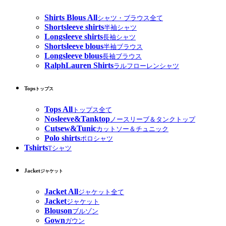
Shirts Blous All
シャツ・ブラウス全て
Shortsleeve shirts
半袖シャツ
Longsleeve shirts
長袖シャツ
Shortsleeve blous
半袖ブラウス
Longsleeve blous
長袖ブラウス
RalphLauren Shirts
ラルフローレンシャツ
Tops
トップス
Tops All
トップス全て
Nosleeve&Tanktop
ノースリーブ＆タンクトップ
Cutsew&Tunic
カットソー＆チュニック
Polo shirts
ポロシャツ
Tshirts
Tシャツ
Jacket
ジャケット
Jacket All
ジャケット全て
Jacket
ジャケット
Blouson
ブルゾン
Gown
ガウン