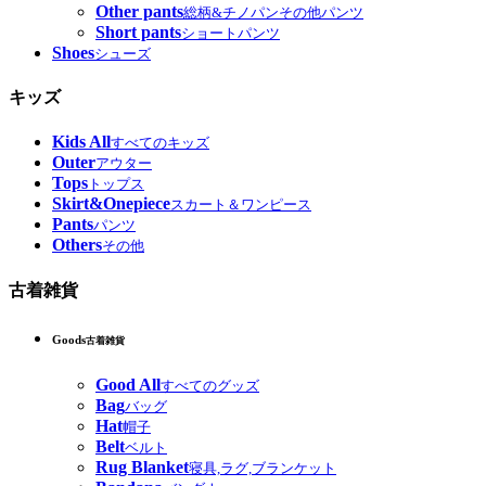
Other pants
総柄&チノパンその他パンツ
Short pants
ショートパンツ
Shoes
シューズ
キッズ
Kids All
すべてのキッズ
Outer
アウター
Tops
トップス
Skirt&Onepiece
スカート＆ワンピース
Pants
パンツ
Others
その他
古着雑貨
Goods
古着雑貨
Good All
すべてのグッズ
Bag
バッグ
Hat
帽子
Belt
ベルト
Rug Blanket
寝具,ラグ,ブランケット