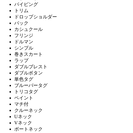
パイピング
トリム
ドロップショルダー
バック
カシュクール
フリンジ
ドルマン
シンプル
巻きスカート
ラップ
ダブルブレスト
ダブルボタン
単色タグ
ブルーバータグ
トリコタグ
ペイント
マチ付
クルーネック
Uネック
Vネック
ボートネック