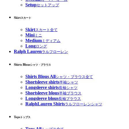
Setup
セットアップ
Skirt
スカート
Skirt
スカート全て
Mini
ミニ
Medium
ミディアム
Long
ロング
Ralph Lauren
ラルフローレン
Shirts Blous
シャツ・ブラウス
Shirts Blous All
シャツ・ブラウス全て
Shortsleeve shirts
半袖シャツ
Longsleeve shirts
長袖シャツ
Shortsleeve blous
半袖ブラウス
Longsleeve blous
長袖ブラウス
RalphLauren Shirts
ラルフローレンシャツ
Tops
トップス
Tops All