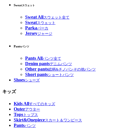
Sweat
スウェット
Sweat All
スウェット全て
Sweat
スウェット
Parka
パーカ
Jersey
ジャージ
Pants
パンツ
Pants All
パンツ全て
Denim pants
デニムパンツ
Other pants
総柄&チノパンその他パンツ
Short pants
ショートパンツ
Shoes
シューズ
キッズ
Kids All
すべてのキッズ
Outer
アウター
Tops
トップス
Skirt&Onepiece
スカート＆ワンピース
Pants
パンツ