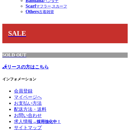
Bandana
バンダナ
Scarf
マフラー,スカーフ
Others
古着雑貨
SALE
SOLD OUT
リースの方はこちら
インフォメーション
会員登録
マイページへ
お支払い方法
配送方法・送料
お問い合わせ
求人情報
→採用強化中！
サイトマップ