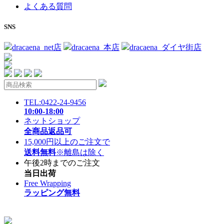
よくある質問
SNS
dracaena_net店
dracaena_本店
dracaena_ダイヤ街店
TEL:0422-24-9456
10:00-18:00
ネットショップ
全商品返品可
15,000円以上のご注文で
送料無料
※離島は除く
午後2時までのご注文
当日出荷
Free Wrapping
ラッピング無料