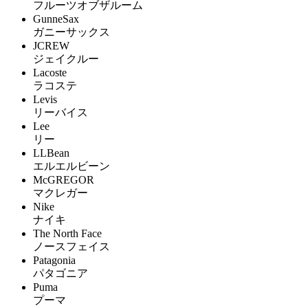
フルーツオブザルーム
GunneSax
ガニーサックス
JCREW
ジェイクルー
Lacoste
ラコステ
Levis
リーバイス
Lee
リー
LLBean
エルエルビーン
McGREGOR
マクレガー
Nike
ナイキ
The North Face
ノースフェイス
Patagonia
パタゴニア
Puma
プーマ