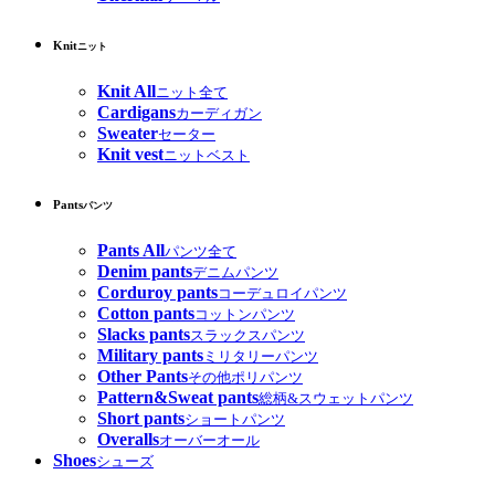
Knit
ニット
Knit All
ニット全て
Cardigans
カーディガン
Sweater
セーター
Knit vest
ニットベスト
Pants
パンツ
Pants All
パンツ全て
Denim pants
デニムパンツ
Corduroy pants
コーデュロイパンツ
Cotton pants
コットンパンツ
Slacks pants
スラックスパンツ
Military pants
ミリタリーパンツ
Other Pants
その他ポリパンツ
Pattern&Sweat pants
総柄&スウェットパンツ
Short pants
ショートパンツ
Overalls
オーバーオール
Shoes
シューズ