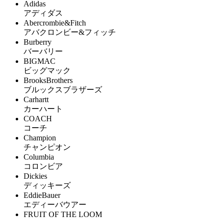
Adidas
アディダス
Abercrombie&Fitch
アバクロンビー&フィッチ
Burberry
バーバリー
BIGMAC
ビッグマック
BrooksBrothers
ブルックスブラザーズ
Carhartt
カーハート
COACH
コーチ
Champion
チャンピオン
Columbia
コロンビア
Dickies
ディッキーズ
EddieBauer
エディーバウアー
FRUIT OF THE LOOM