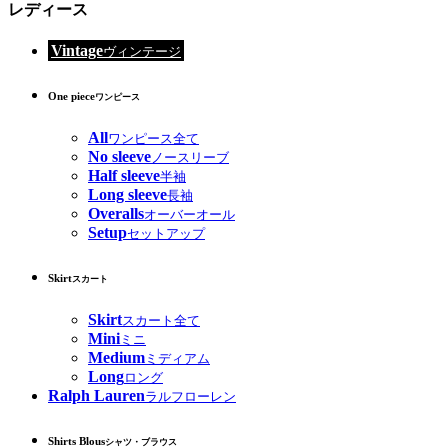
レディース
Vintage
ヴィンテージ
One piece
ワンピース
All
ワンピース全て
No sleeve
ノースリーブ
Half sleeve
半袖
Long sleeve
長袖
Overalls
オーバーオール
Setup
セットアップ
Skirt
スカート
Skirt
スカート全て
Mini
ミニ
Medium
ミディアム
Long
ロング
Ralph Lauren
ラルフローレン
Shirts Blous
シャツ・ブラウス