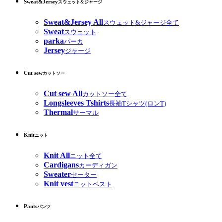
Sweat&Jersey
スウェット&ジャージ
Sweat&Jersey All
スウェット&ジャージ全て
Sweat
スウェット
parka
パーカ
Jersey
ジャージ
Cut sew
カットソー
Cut sew All
カットソー全て
Longsleeves Tshirts
長袖Tシャツ(ロンT)
Thermal
サーマル
Knit
ニット
Knit All
ニット全て
Cardigans
カーディガン
Sweater
セーター
Knit vest
ニットベスト
Pants
パンツ