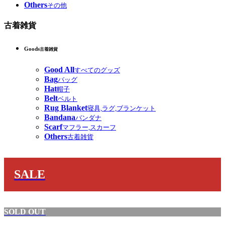
Others
その他
古着雑貨
Goods
古着雑貨
Good All
すべてのグッズ
Bag
バッグ
Hat
帽子
Belt
ベルト
Rug Blanket
寝具,ラグ,ブランケット
Bandana
バンダナ
Scarf
マフラー,スカーフ
Others
古着雑貨
SALE
SOLD OUT