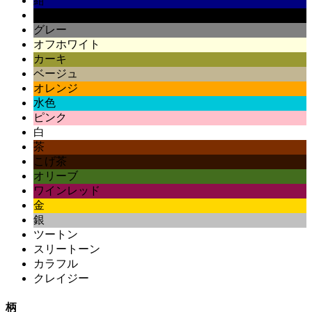
紺
黒
グレー
オフホワイト
カーキ
ベージュ
オレンジ
水色
ピンク
白
茶
こげ茶
オリーブ
ワインレッド
金
銀
ツートン
スリートーン
カラフル
クレイジー
柄