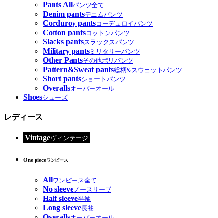
Pants All
パンツ全て
Denim pants
デニムパンツ
Corduroy pants
コーデュロイパンツ
Cotton pants
コットンパンツ
Slacks pants
スラックスパンツ
Military pants
ミリタリーパンツ
Other Pants
その他ポリパンツ
Pattern&Sweat pants
総柄&スウェットパンツ
Short pants
ショートパンツ
Overalls
オーバーオール
Shoes
シューズ
レディース
Vintage
ヴィンテージ
One piece
ワンピース
All
ワンピース全て
No sleeve
ノースリーブ
Half sleeve
半袖
Long sleeve
長袖
Overalls
オーバーオール