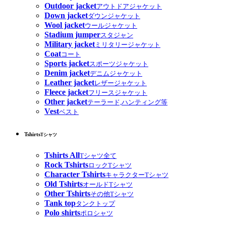
Outdoor jacket
アウトドアジャケット
Down jacket
ダウンジャケット
Wool jacket
ウールジャケット
Stadium jumper
スタジャン
Military jacket
ミリタリージャケット
Coat
コート
Sports jacket
スポーツジャケット
Denim jacket
デニムジャケット
Leather jacket
レザージャケット
Fleece jacket
フリースジャケット
Other jacket
テーラード,ハンティング等
Vest
ベスト
Tshirts
Tシャツ
Tshirts All
Tシャツ全て
Rock Tshirts
ロックTシャツ
Character Tshirts
キャラクターTシャツ
Old Tshirts
オールドTシャツ
Other Tshirts
その他Tシャツ
Tank top
タンクトップ
Polo shirts
ポロシャツ