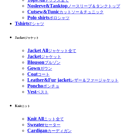
トップス全て
Nosleeve&Tanktop
ノースリーブ＆タンクトップ
Cutsew&Tunic
カットソー＆チュニック
Polo shirts
ポロシャツ
Tshirts
Tシャツ
Jacket
ジャケット
Jacket All
ジャケット全て
Jacket
ジャケット
Blouson
ブルゾン
Gown
ガウン
Coat
コート
Leather&Fur jacket
レザー＆ファージャケット
Poncho
ポンチョ
Vest
ベスト
Knit
ニット
Knit All
ニット全て
Sweater
セーター
Cardigan
カーディガン