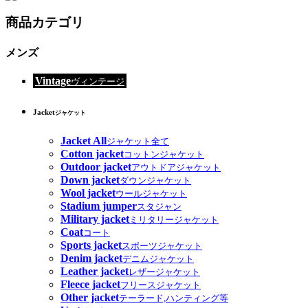
商品カテゴリ
メンズ
Vintage
ヴィンテージ
Jacket
ジャケット
Jacket All
ジャケット全て
Cotton jacket
コットンジャケット
Outdoor jacket
アウトドアジャケット
Down jacket
ダウンジャケット
Wool jacket
ウールジャケット
Stadium jumper
スタジャン
Military jacket
ミリタリージャケット
Coat
コート
Sports jacket
スポーツジャケット
Denim jacket
デニムジャケット
Leather jacket
レザージャケット
Fleece jacket
フリースジャケット
Other jacket
テーラード,ハンティング等