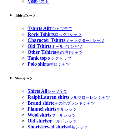
Vest
ベスト
Tshirts
Tシャツ
Tshirts All
Tシャツ全て
Rock Tshirts
ロックTシャツ
Character Tshirts
キャラクターTシャツ
Old Tshirts
オールドTシャツ
Other Tshirts
その他Tシャツ
Tank top
タンクトップ
Polo shirts
ポロシャツ
Shirts
シャツ
Shirts All
シャツ全て
RalphLauren shirts
ラルフローレンシャツ
Brand shirte
その他ブランドシャツ
Flannel shirts
ネルシャツ
Wool shirts
ウールシャツ
Old shirts
オールドシャツ
Shortsleeved shirts
半袖シャツ