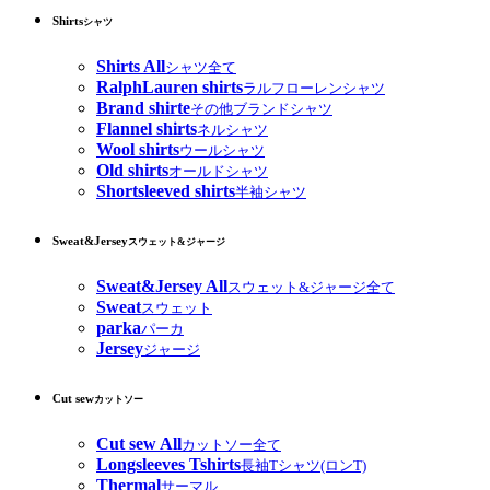
Shirts
シャツ
Shirts All
シャツ全て
RalphLauren shirts
ラルフローレンシャツ
Brand shirte
その他ブランドシャツ
Flannel shirts
ネルシャツ
Wool shirts
ウールシャツ
Old shirts
オールドシャツ
Shortsleeved shirts
半袖シャツ
Sweat&Jersey
スウェット&ジャージ
Sweat&Jersey All
スウェット&ジャージ全て
Sweat
スウェット
parka
パーカ
Jersey
ジャージ
Cut sew
カットソー
Cut sew All
カットソー全て
Longsleeves Tshirts
長袖Tシャツ(ロンT)
Thermal
サーマル