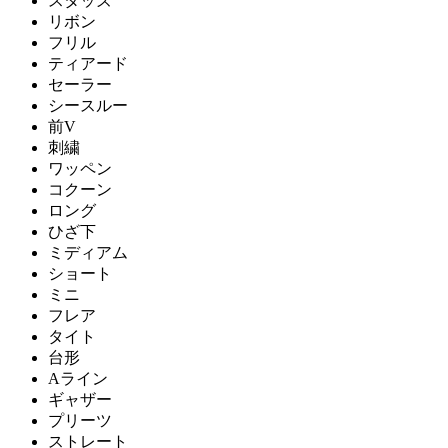
スタッズ
リボン
フリル
ティアード
セーラー
シースルー
前V
刺繍
ワッペン
コクーン
ロング
ひざ下
ミディアム
ショート
ミニ
フレア
タイト
台形
Aライン
ギャザー
プリーツ
ストレート