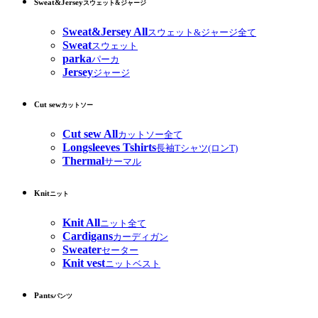
Sweat&Jersey
スウェット&ジャージ
Sweat&Jersey All
スウェット&ジャージ全て
Sweat
スウェット
parka
パーカ
Jersey
ジャージ
Cut sew
カットソー
Cut sew All
カットソー全て
Longsleeves Tshirts
長袖Tシャツ(ロンT)
Thermal
サーマル
Knit
ニット
Knit All
ニット全て
Cardigans
カーディガン
Sweater
セーター
Knit vest
ニットベスト
Pants
パンツ