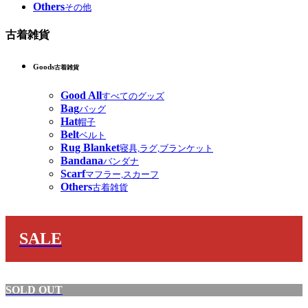
Others
その他
古着雑貨
Goods
古着雑貨
Good All
すべてのグッズ
Bag
バッグ
Hat
帽子
Belt
ベルト
Rug Blanket
寝具,ラグ,ブランケット
Bandana
バンダナ
Scarf
マフラー,スカーフ
Others
古着雑貨
SALE
SOLD OUT