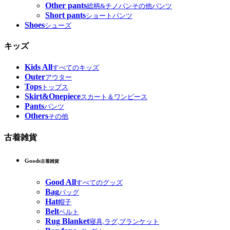
Other pants
総柄&チノパンその他パンツ
Short pants
ショートパンツ
Shoes
シューズ
キッズ
Kids All
すべてのキッズ
Outer
アウター
Tops
トップス
Skirt&Onepiece
スカート＆ワンピース
Pants
パンツ
Others
その他
古着雑貨
Goods
古着雑貨
Good All
すべてのグッズ
Bag
バッグ
Hat
帽子
Belt
ベルト
Rug Blanket
寝具,ラグ,ブランケット