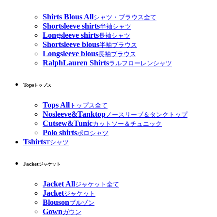
Shirts Blous All
シャツ・ブラウス全て
Shortsleeve shirts
半袖シャツ
Longsleeve shirts
長袖シャツ
Shortsleeve blous
半袖ブラウス
Longsleeve blous
長袖ブラウス
RalphLauren Shirts
ラルフローレンシャツ
Tops
トップス
Tops All
トップス全て
Nosleeve&Tanktop
ノースリーブ＆タンクトップ
Cutsew&Tunic
カットソー＆チュニック
Polo shirts
ポロシャツ
Tshirts
Tシャツ
Jacket
ジャケット
Jacket All
ジャケット全て
Jacket
ジャケット
Blouson
ブルゾン
Gown
ガウン