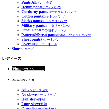
Pants All
パンツ全て
Denim pants
デニムパンツ
Corduroy pants
コーデュロイパンツ
Cotton pants
コットンパンツ
Slacks pants
スラックスパンツ
Military pants
ミリタリーパンツ
Other Pants
その他ポリパンツ
Pattern&Sweat pants
総柄&スウェットパンツ
Short pants
ショートパンツ
Overalls
オーバーオール
Shoes
シューズ
レディース
Vintage
ヴィンテージ
One piece
ワンピース
All
ワンピース全て
No sleeve
ノースリーブ
Half sleeve
半袖
Long sleeve
長袖
Overalls
オーバーオール