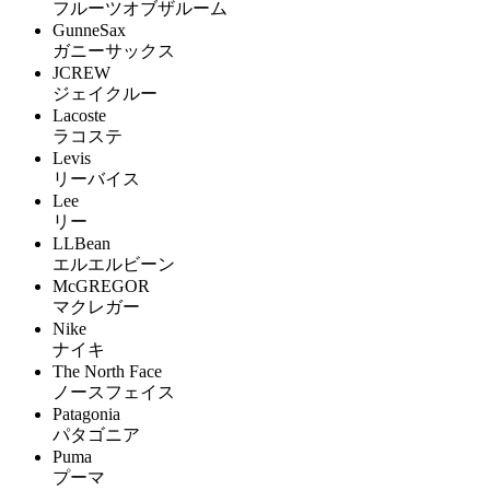
フルーツオブザルーム
GunneSax
ガニーサックス
JCREW
ジェイクルー
Lacoste
ラコステ
Levis
リーバイス
Lee
リー
LLBean
エルエルビーン
McGREGOR
マクレガー
Nike
ナイキ
The North Face
ノースフェイス
Patagonia
パタゴニア
Puma
プーマ