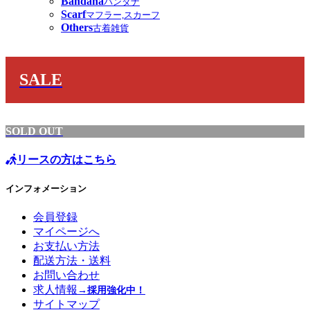
Bandana
バンダナ
Scarf
マフラー,スカーフ
Others
古着雑貨
SALE
SOLD OUT
リースの方はこちら
インフォメーション
会員登録
マイページへ
お支払い方法
配送方法・送料
お問い合わせ
求人情報
→採用強化中！
サイトマップ