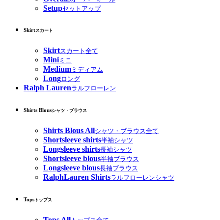
Setup
セットアップ
Skirt
スカート
Skirt
スカート全て
Mini
ミニ
Medium
ミディアム
Long
ロング
Ralph Lauren
ラルフローレン
Shirts Blous
シャツ・ブラウス
Shirts Blous All
シャツ・ブラウス全て
Shortsleeve shirts
半袖シャツ
Longsleeve shirts
長袖シャツ
Shortsleeve blous
半袖ブラウス
Longsleeve blous
長袖ブラウス
RalphLauren Shirts
ラルフローレンシャツ
Tops
トップス
Tops All