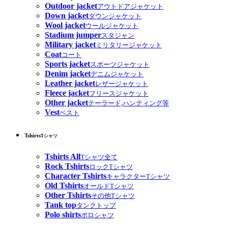
Outdoor jacket
アウトドアジャケット
Down jacket
ダウンジャケット
Wool jacket
ウールジャケット
Stadium jumper
スタジャン
Military jacket
ミリタリージャケット
Coat
コート
Sports jacket
スポーツジャケット
Denim jacket
デニムジャケット
Leather jacket
レザージャケット
Fleece jacket
フリースジャケット
Other jacket
テーラード,ハンティング等
Vest
ベスト
Tshirts
Tシャツ
Tshirts All
Tシャツ全て
Rock Tshirts
ロックTシャツ
Character Tshirts
キャラクターTシャツ
Old Tshirts
オールドTシャツ
Other Tshirts
その他Tシャツ
Tank top
タンクトップ
Polo shirts
ポロシャツ