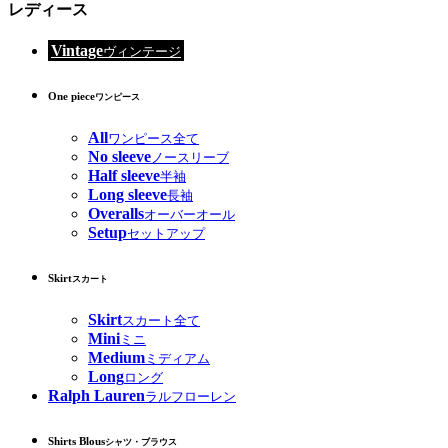
レディース
Vintage
ヴィンテージ
One piece
ワンピース
All
ワンピース全て
No sleeve
ノースリーブ
Half sleeve
半袖
Long sleeve
長袖
Overalls
オーバーオール
Setup
セットアップ
Skirt
スカート
Skirt
スカート全て
Mini
ミニ
Medium
ミディアム
Long
ロング
Ralph Lauren
ラルフローレン
Shirts Blous
シャツ・ブラウス