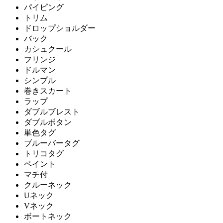
パイピング
トリム
ドロップショルダー
バック
カシュクール
フリンジ
ドルマン
シンプル
巻きスカート
ラップ
ダブルブレスト
ダブルボタン
単色タグ
ブルーバータグ
トリコタグ
ペイント
マチ付
クルーネック
Uネック
Vネック
ボートネック