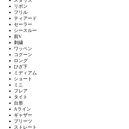
スタッズ
リボン
フリル
ティアード
セーラー
シースルー
前V
刺繍
ワッペン
コクーン
ロング
ひざ下
ミディアム
ショート
ミニ
フレア
タイト
台形
Aライン
ギャザー
プリーツ
ストレート