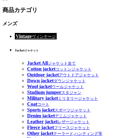
商品カテゴリ
メンズ
Vintage
ヴィンテージ
Jacket
ジャケット
Jacket All
ジャケット全て
Cotton jacket
コットンジャケット
Outdoor jacket
アウトドアジャケット
Down jacket
ダウンジャケット
Wool jacket
ウールジャケット
Stadium jumper
スタジャン
Military jacket
ミリタリージャケット
Coat
コート
Sports jacket
スポーツジャケット
Denim jacket
デニムジャケット
Leather jacket
レザージャケット
Fleece jacket
フリースジャケット
Other jacket
テーラード,ハンティング等