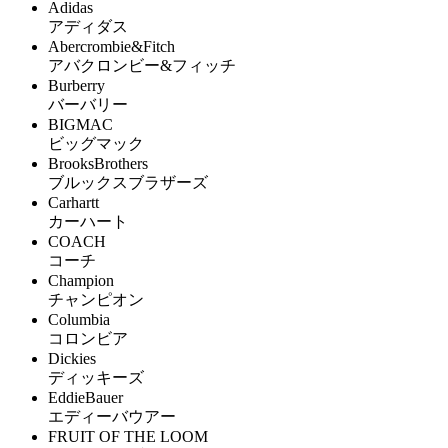
Adidas
アディダス
Abercrombie&Fitch
アバクロンビー&フィッチ
Burberry
バーバリー
BIGMAC
ビッグマック
BrooksBrothers
ブルックスブラザーズ
Carhartt
カーハート
COACH
コーチ
Champion
チャンピオン
Columbia
コロンビア
Dickies
ディッキーズ
EddieBauer
エディーバウアー
FRUIT OF THE LOOM