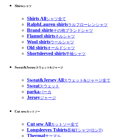
Shirts
シャツ
Shirts All
シャツ全て
RalphLauren shirts
ラルフローレンシャツ
Brand shirte
その他ブランドシャツ
Flannel shirts
ネルシャツ
Wool shirts
ウールシャツ
Old shirts
オールドシャツ
Shortsleeved shirts
半袖シャツ
Sweat&Jersey
スウェット&ジャージ
Sweat&Jersey All
スウェット&ジャージ全て
Sweat
スウェット
parka
パーカ
Jersey
ジャージ
Cut sew
カットソー
Cut sew All
カットソー全て
Longsleeves Tshirts
長袖Tシャツ(ロンT)
Thermal
サーマル