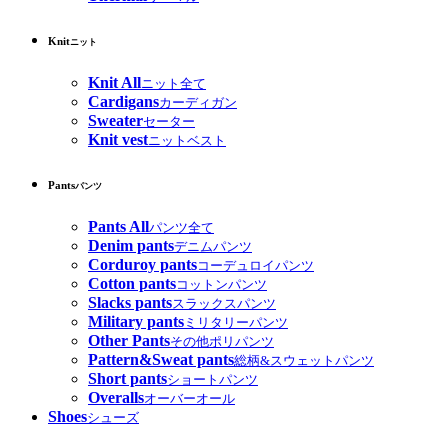
Knit
ニット
Knit All
ニット全て
Cardigans
カーディガン
Sweater
セーター
Knit vest
ニットベスト
Pants
パンツ
Pants All
パンツ全て
Denim pants
デニムパンツ
Corduroy pants
コーデュロイパンツ
Cotton pants
コットンパンツ
Slacks pants
スラックスパンツ
Military pants
ミリタリーパンツ
Other Pants
その他ポリパンツ
Pattern&Sweat pants
総柄&スウェットパンツ
Short pants
ショートパンツ
Overalls
オーバーオール
Shoes
シューズ