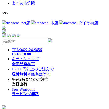
よくある質問
SNS
dracaena_net店
dracaena_本店
dracaena_ダイヤ街店
TEL:0422-24-9456
10:00-18:00
ネットショップ
全商品返品可
15,000円以上のご注文で
送料無料
※離島は除く
午後2時までのご注文
当日出荷
Free Wrapping
ラッピング無料