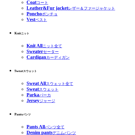
Coat
コート
Leather&Fur jacket
レザー＆ファージャケット
Poncho
ポンチョ
Vest
ベスト
Knit
ニット
Knit All
ニット全て
Sweater
セーター
Cardigan
カーディガン
Sweat
スウェット
Sweat All
スウェット全て
Sweat
スウェット
Parka
パーカ
Jersey
ジャージ
Pants
パンツ
Pants All
パンツ全て
Denim pants
デニムパンツ