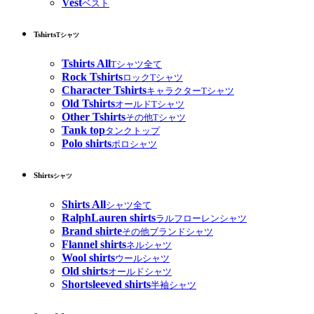
Vest
ベスト
Tshirts
Tシャツ
Tshirts All
Tシャツ全て
Rock Tshirts
ロックTシャツ
Character Tshirts
キャラクターTシャツ
Old Tshirts
オールドTシャツ
Other Tshirts
その他Tシャツ
Tank top
タンクトップ
Polo shirts
ポロシャツ
Shirts
シャツ
Shirts All
シャツ全て
RalphLauren shirts
ラルフローレンシャツ
Brand shirte
その他ブランドシャツ
Flannel shirts
ネルシャツ
Wool shirts
ウールシャツ
Old shirts
オールドシャツ
Shortsleeved shirts
半袖シャツ