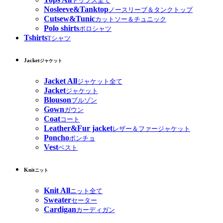
トップス全て
Nosleeve&Tanktop
ノースリーブ＆タンクトップ
Cutsew&Tunic
カットソー＆チュニック
Polo shirts
ポロシャツ
Tshirts
Tシャツ
Jacket
ジャケット
Jacket All
ジャケット全て
Jacket
ジャケット
Blouson
ブルゾン
Gown
ガウン
Coat
コート
Leather&Fur jacket
レザー＆ファージャケット
Poncho
ポンチョ
Vest
ベスト
Knit
ニット
Knit All
ニット全て
Sweater
セーター
Cardigan
カーディガン