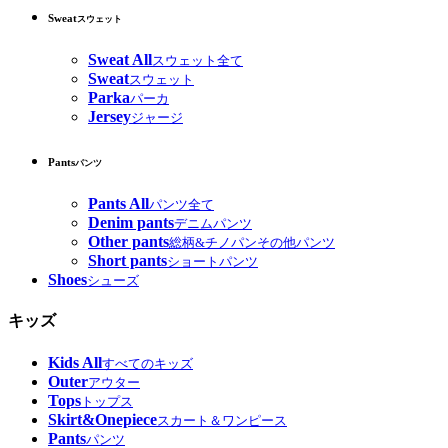
Sweat
スウェット
Sweat All
スウェット全て
Sweat
スウェット
Parka
パーカ
Jersey
ジャージ
Pants
パンツ
Pants All
パンツ全て
Denim pants
デニムパンツ
Other pants
総柄&チノパンその他パンツ
Short pants
ショートパンツ
Shoes
シューズ
キッズ
Kids All
すべてのキッズ
Outer
アウター
Tops
トップス
Skirt&Onepiece
スカート＆ワンピース
Pants
パンツ