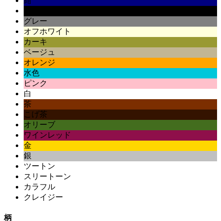
紺
黒
グレー
オフホワイト
カーキ
ベージュ
オレンジ
水色
ピンク
白
茶
こげ茶
オリーブ
ワインレッド
金
銀
ツートン
スリートーン
カラフル
クレイジー
柄