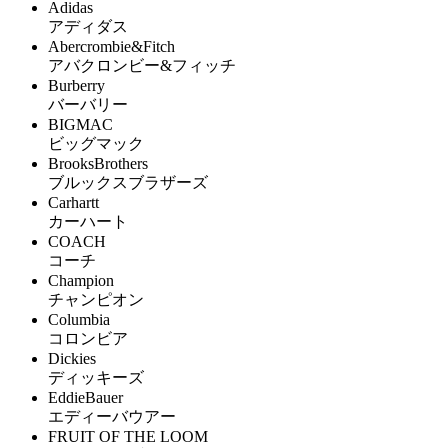
Adidas
アディダス
Abercrombie&Fitch
アバクロンビー&フィッチ
Burberry
バーバリー
BIGMAC
ビッグマック
BrooksBrothers
ブルックスブラザーズ
Carhartt
カーハート
COACH
コーチ
Champion
チャンピオン
Columbia
コロンビア
Dickies
ディッキーズ
EddieBauer
エディーバウアー
FRUIT OF THE LOOM