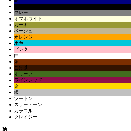
紺
黒
グレー
オフホワイト
カーキ
ベージュ
オレンジ
水色
ピンク
白
茶
こげ茶
オリーブ
ワインレッド
金
銀
ツートン
スリートーン
カラフル
クレイジー
柄