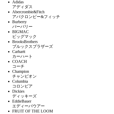
Adidas
アディダス
Abercrombie&Fitch
アバクロンビー&フィッチ
Burberry
バーバリー
BIGMAC
ビッグマック
BrooksBrothers
ブルックスブラザーズ
Carhartt
カーハート
COACH
コーチ
Champion
チャンピオン
Columbia
コロンビア
Dickies
ディッキーズ
EddieBauer
エディーバウアー
FRUIT OF THE LOOM