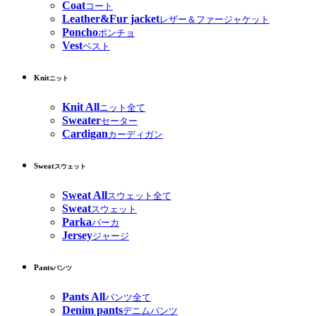
Coat
コート
Leather&Fur jacket
レザー＆ファージャケット
Poncho
ポンチョ
Vest
ベスト
Knit
ニット
Knit All
ニット全て
Sweater
セーター
Cardigan
カーディガン
Sweat
スウェット
Sweat All
スウェット全て
Sweat
スウェット
Parka
パーカ
Jersey
ジャージ
Pants
パンツ
Pants All
パンツ全て
Denim pants
デニムパンツ