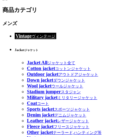
商品カテゴリ
メンズ
Vintage
ヴィンテージ
Jacket
ジャケット
Jacket All
ジャケット全て
Cotton jacket
コットンジャケット
Outdoor jacket
アウトドアジャケット
Down jacket
ダウンジャケット
Wool jacket
ウールジャケット
Stadium jumper
スタジャン
Military jacket
ミリタリージャケット
Coat
コート
Sports jacket
スポーツジャケット
Denim jacket
デニムジャケット
Leather jacket
レザージャケット
Fleece jacket
フリースジャケット
Other jacket
テーラード,ハンティング等