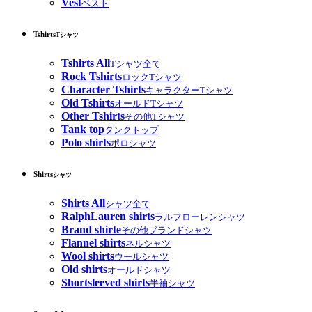
Vest
ベスト
Tshirts
Tシャツ
Tshirts All
Tシャツ全て
Rock Tshirts
ロックTシャツ
Character Tshirts
キャラクターTシャツ
Old Tshirts
オールドTシャツ
Other Tshirts
その他Tシャツ
Tank top
タンクトップ
Polo shirts
ポロシャツ
Shirts
シャツ
Shirts All
シャツ全て
RalphLauren shirts
ラルフローレンシャツ
Brand shirte
その他ブランドシャツ
Flannel shirts
ネルシャツ
Wool shirts
ウールシャツ
Old shirts
オールドシャツ
Shortsleeved shirts
半袖シャツ