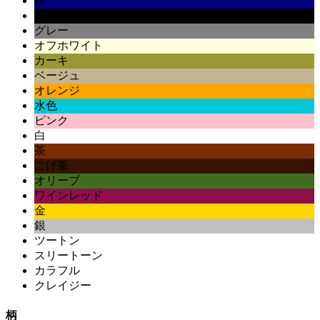
紺
黒
グレー
オフホワイト
カーキ
ベージュ
オレンジ
水色
ピンク
白
茶
こげ茶
オリーブ
ワインレッド
金
銀
ツートン
スリートーン
カラフル
クレイジー
柄