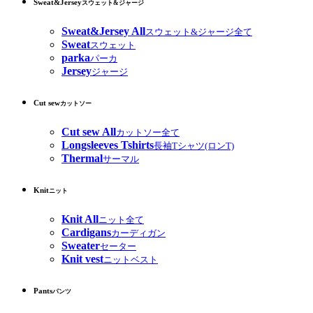
Sweat&Jersey
スウェット&ジャージ
Sweat&Jersey All
スウェット&ジャージ全て
Sweat
スウェット
parka
パーカ
Jersey
ジャージ
Cut sew
カットソー
Cut sew All
カットソー全て
Longsleeves Tshirts
長袖Tシャツ(ロンT)
Thermal
サーマル
Knit
ニット
Knit All
ニット全て
Cardigans
カーディガン
Sweater
セーター
Knit vest
ニットベスト
Pants
パンツ