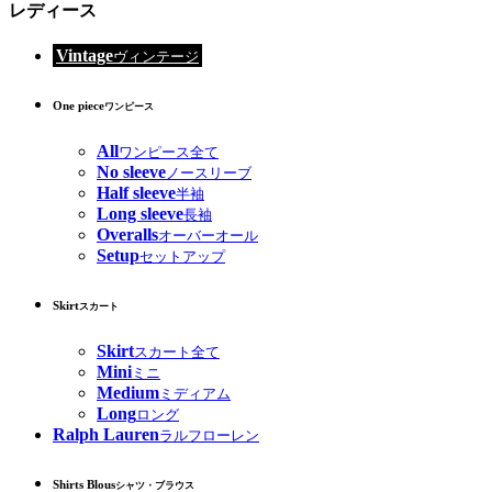
レディース
Vintage
ヴィンテージ
One piece
ワンピース
All
ワンピース全て
No sleeve
ノースリーブ
Half sleeve
半袖
Long sleeve
長袖
Overalls
オーバーオール
Setup
セットアップ
Skirt
スカート
Skirt
スカート全て
Mini
ミニ
Medium
ミディアム
Long
ロング
Ralph Lauren
ラルフローレン
Shirts Blous
シャツ・ブラウス