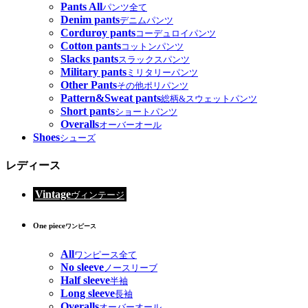
Pants All
パンツ全て
Denim pants
デニムパンツ
Corduroy pants
コーデュロイパンツ
Cotton pants
コットンパンツ
Slacks pants
スラックスパンツ
Military pants
ミリタリーパンツ
Other Pants
その他ポリパンツ
Pattern&Sweat pants
総柄&スウェットパンツ
Short pants
ショートパンツ
Overalls
オーバーオール
Shoes
シューズ
レディース
Vintage
ヴィンテージ
One piece
ワンピース
All
ワンピース全て
No sleeve
ノースリーブ
Half sleeve
半袖
Long sleeve
長袖
Overalls
オーバーオール