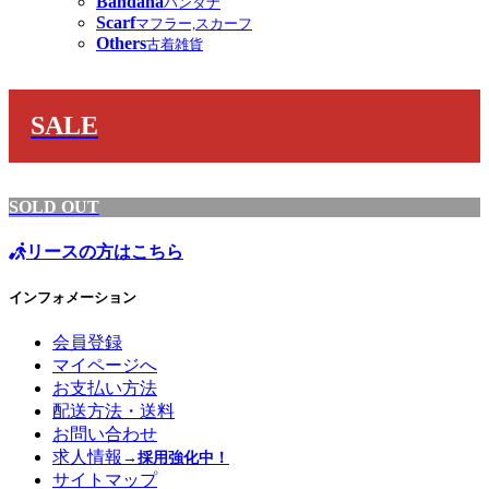
Bandana
バンダナ
Scarf
マフラー,スカーフ
Others
古着雑貨
SALE
SOLD OUT
リースの方はこちら
インフォメーション
会員登録
マイページへ
お支払い方法
配送方法・送料
お問い合わせ
求人情報
→採用強化中！
サイトマップ