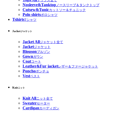
トップス全て
Nosleeve&Tanktop
ノースリーブ＆タンクトップ
Cutsew&Tunic
カットソー＆チュニック
Polo shirts
ポロシャツ
Tshirts
Tシャツ
Jacket
ジャケット
Jacket All
ジャケット全て
Jacket
ジャケット
Blouson
ブルゾン
Gown
ガウン
Coat
コート
Leather&Fur jacket
レザー＆ファージャケット
Poncho
ポンチョ
Vest
ベスト
Knit
ニット
Knit All
ニット全て
Sweater
セーター
Cardigan
カーディガン