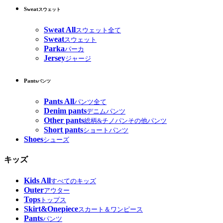
Sweat
スウェット
Sweat All
スウェット全て
Sweat
スウェット
Parka
パーカ
Jersey
ジャージ
Pants
パンツ
Pants All
パンツ全て
Denim pants
デニムパンツ
Other pants
総柄&チノパンその他パンツ
Short pants
ショートパンツ
Shoes
シューズ
キッズ
Kids All
すべてのキッズ
Outer
アウター
Tops
トップス
Skirt&Onepiece
スカート＆ワンピース
Pants
パンツ