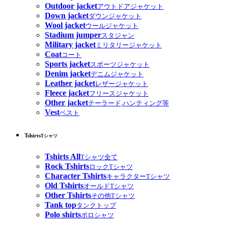
Outdoor jacket
アウトドアジャケット
Down jacket
ダウンジャケット
Wool jacket
ウールジャケット
Stadium jumper
スタジャン
Military jacket
ミリタリージャケット
Coat
コート
Sports jacket
スポーツジャケット
Denim jacket
デニムジャケット
Leather jacket
レザージャケット
Fleece jacket
フリースジャケット
Other jacket
テーラード,ハンティング等
Vest
ベスト
Tshirts
Tシャツ
Tshirts All
Tシャツ全て
Rock Tshirts
ロックTシャツ
Character Tshirts
キャラクターTシャツ
Old Tshirts
オールドTシャツ
Other Tshirts
その他Tシャツ
Tank top
タンクトップ
Polo shirts
ポロシャツ