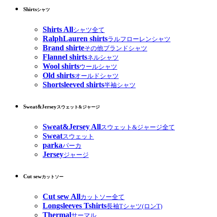
Shirts
シャツ
Shirts All
シャツ全て
RalphLauren shirts
ラルフローレンシャツ
Brand shirte
その他ブランドシャツ
Flannel shirts
ネルシャツ
Wool shirts
ウールシャツ
Old shirts
オールドシャツ
Shortsleeved shirts
半袖シャツ
Sweat&Jersey
スウェット&ジャージ
Sweat&Jersey All
スウェット&ジャージ全て
Sweat
スウェット
parka
パーカ
Jersey
ジャージ
Cut sew
カットソー
Cut sew All
カットソー全て
Longsleeves Tshirts
長袖Tシャツ(ロンT)
Thermal
サーマル