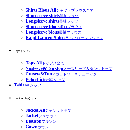
Shirts Blous All
シャツ・ブラウス全て
Shortsleeve shirts
半袖シャツ
Longsleeve shirts
長袖シャツ
Shortsleeve blous
半袖ブラウス
Longsleeve blous
長袖ブラウス
RalphLauren Shirts
ラルフローレンシャツ
Tops
トップス
Tops All
トップス全て
Nosleeve&Tanktop
ノースリーブ＆タンクトップ
Cutsew&Tunic
カットソー＆チュニック
Polo shirts
ポロシャツ
Tshirts
Tシャツ
Jacket
ジャケット
Jacket All
ジャケット全て
Jacket
ジャケット
Blouson
ブルゾン
Gown
ガウン