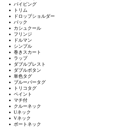
パイピング
トリム
ドロップショルダー
バック
カシュクール
フリンジ
ドルマン
シンプル
巻きスカート
ラップ
ダブルブレスト
ダブルボタン
単色タグ
ブルーバータグ
トリコタグ
ペイント
マチ付
クルーネック
Uネック
Vネック
ボートネック