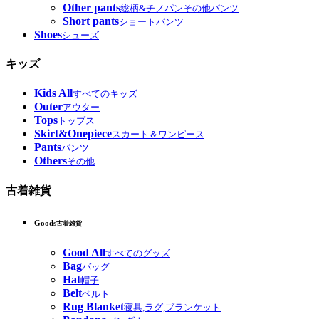
Other pants
総柄&チノパンその他パンツ
Short pants
ショートパンツ
Shoes
シューズ
キッズ
Kids All
すべてのキッズ
Outer
アウター
Tops
トップス
Skirt&Onepiece
スカート＆ワンピース
Pants
パンツ
Others
その他
古着雑貨
Goods
古着雑貨
Good All
すべてのグッズ
Bag
バッグ
Hat
帽子
Belt
ベルト
Rug Blanket
寝具,ラグ,ブランケット