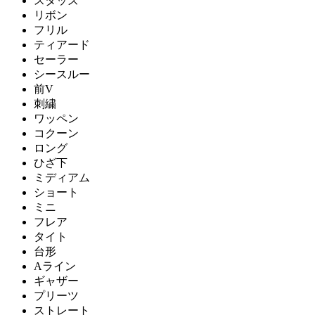
スタッズ
リボン
フリル
ティアード
セーラー
シースルー
前V
刺繍
ワッペン
コクーン
ロング
ひざ下
ミディアム
ショート
ミニ
フレア
タイト
台形
Aライン
ギャザー
プリーツ
ストレート