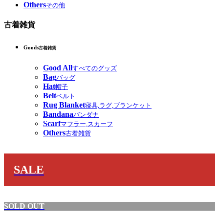
Others
その他
古着雑貨
Goods
古着雑貨
Good All
すべてのグッズ
Bag
バッグ
Hat
帽子
Belt
ベルト
Rug Blanket
寝具,ラグ,ブランケット
Bandana
バンダナ
Scarf
マフラー,スカーフ
Others
古着雑貨
SALE
SOLD OUT