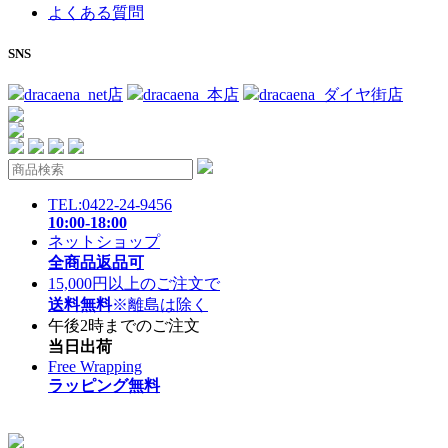
よくある質問
SNS
dracaena_net店
dracaena_本店
dracaena_ダイヤ街店
TEL:0422-24-9456
10:00-18:00
ネットショップ
全商品返品可
15,000円以上のご注文で
送料無料
※離島は除く
午後2時までのご注文
当日出荷
Free Wrapping
ラッピング無料