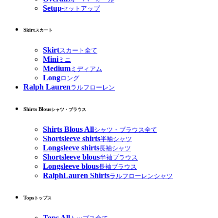
Setup
セットアップ
Skirt
スカート
Skirt
スカート全て
Mini
ミニ
Medium
ミディアム
Long
ロング
Ralph Lauren
ラルフローレン
Shirts Blous
シャツ・ブラウス
Shirts Blous All
シャツ・ブラウス全て
Shortsleeve shirts
半袖シャツ
Longsleeve shirts
長袖シャツ
Shortsleeve blous
半袖ブラウス
Longsleeve blous
長袖ブラウス
RalphLauren Shirts
ラルフローレンシャツ
Tops
トップス
Tops All