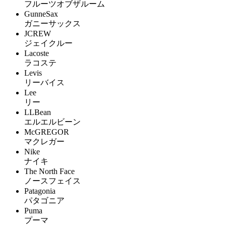
フルーツオブザルーム
GunneSax
ガニーサックス
JCREW
ジェイクルー
Lacoste
ラコステ
Levis
リーバイス
Lee
リー
LLBean
エルエルビーン
McGREGOR
マクレガー
Nike
ナイキ
The North Face
ノースフェイス
Patagonia
パタゴニア
Puma
プーマ