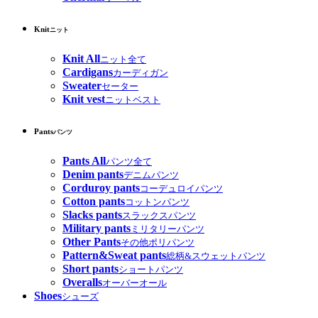
Knit
ニット
Knit All
ニット全て
Cardigans
カーディガン
Sweater
セーター
Knit vest
ニットベスト
Pants
パンツ
Pants All
パンツ全て
Denim pants
デニムパンツ
Corduroy pants
コーデュロイパンツ
Cotton pants
コットンパンツ
Slacks pants
スラックスパンツ
Military pants
ミリタリーパンツ
Other Pants
その他ポリパンツ
Pattern&Sweat pants
総柄&スウェットパンツ
Short pants
ショートパンツ
Overalls
オーバーオール
Shoes
シューズ