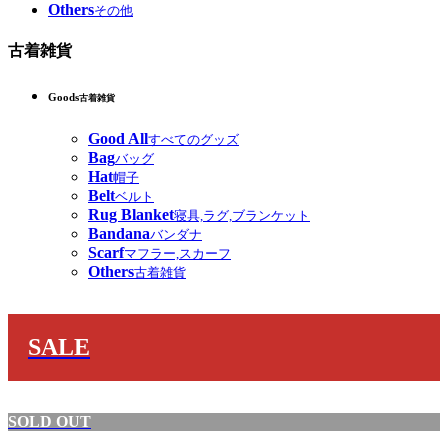
Others
その他
古着雑貨
Goods
古着雑貨
Good All
すべてのグッズ
Bag
バッグ
Hat
帽子
Belt
ベルト
Rug Blanket
寝具,ラグ,ブランケット
Bandana
バンダナ
Scarf
マフラー,スカーフ
Others
古着雑貨
SALE
SOLD OUT