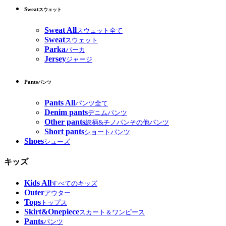
Sweat
スウェット
Sweat All
スウェット全て
Sweat
スウェット
Parka
パーカ
Jersey
ジャージ
Pants
パンツ
Pants All
パンツ全て
Denim pants
デニムパンツ
Other pants
総柄&チノパンその他パンツ
Short pants
ショートパンツ
Shoes
シューズ
キッズ
Kids All
すべてのキッズ
Outer
アウター
Tops
トップス
Skirt&Onepiece
スカート＆ワンピース
Pants
パンツ