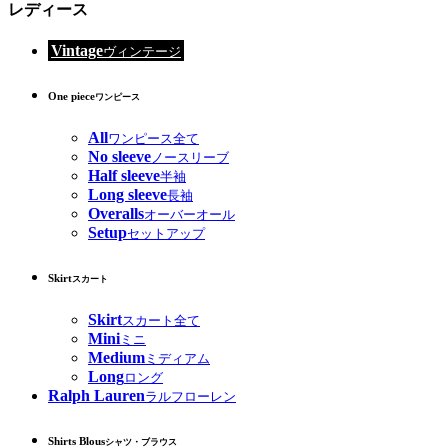
レディース
Vintage
ヴィンテージ
One piece
ワンピース
All
ワンピース全て
No sleeve
ノースリーブ
Half sleeve
半袖
Long sleeve
長袖
Overalls
オーバーオール
Setup
セットアップ
Skirt
スカート
Skirt
スカート全て
Mini
ミニ
Medium
ミディアム
Long
ロング
Ralph Lauren
ラルフローレン
Shirts Blous
シャツ・ブラウス