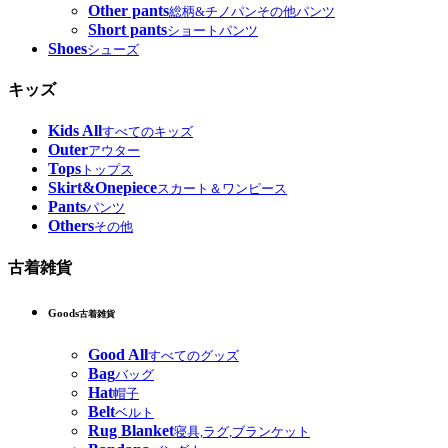
Other pants
総柄&チノパンその他パンツ
Short pants
ショートパンツ
Shoes
シューズ
キッズ
Kids All
すべてのキッズ
Outer
アウター
Tops
トップス
Skirt&Onepiece
スカート＆ワンピース
Pants
パンツ
Others
その他
古着雑貨
Goods
古着雑貨
Good All
すべてのグッズ
Bag
バッグ
Hat
帽子
Belt
ベルト
Rug Blanket
寝具,ラグ,ブランケット