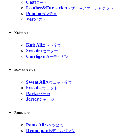
Coat
コート
Leather&Fur jacket
レザー＆ファージャケット
Poncho
ポンチョ
Vest
ベスト
Knit
ニット
Knit All
ニット全て
Sweater
セーター
Cardigan
カーディガン
Sweat
スウェット
Sweat All
スウェット全て
Sweat
スウェット
Parka
パーカ
Jersey
ジャージ
Pants
パンツ
Pants All
パンツ全て
Denim pants
デニムパンツ