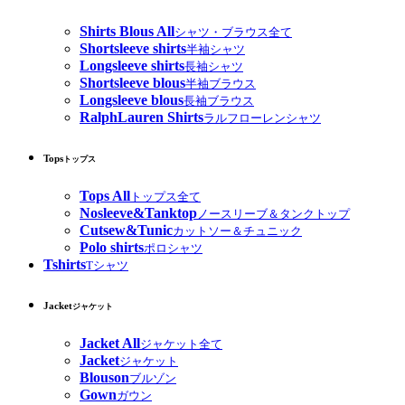
Shirts Blous All
シャツ・ブラウス全て
Shortsleeve shirts
半袖シャツ
Longsleeve shirts
長袖シャツ
Shortsleeve blous
半袖ブラウス
Longsleeve blous
長袖ブラウス
RalphLauren Shirts
ラルフローレンシャツ
Tops
トップス
Tops All
トップス全て
Nosleeve&Tanktop
ノースリーブ＆タンクトップ
Cutsew&Tunic
カットソー＆チュニック
Polo shirts
ポロシャツ
Tshirts
Tシャツ
Jacket
ジャケット
Jacket All
ジャケット全て
Jacket
ジャケット
Blouson
ブルゾン
Gown
ガウン