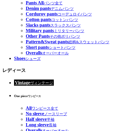
Pants All
パンツ全て
Denim pants
デニムパンツ
Corduroy pants
コーデュロイパンツ
Cotton pants
コットンパンツ
Slacks pants
スラックスパンツ
Military pants
ミリタリーパンツ
Other Pants
その他ポリパンツ
Pattern&Sweat pants
総柄&スウェットパンツ
Short pants
ショートパンツ
Overalls
オーバーオール
Shoes
シューズ
レディース
Vintage
ヴィンテージ
One piece
ワンピース
All
ワンピース全て
No sleeve
ノースリーブ
Half sleeve
半袖
Long sleeve
長袖
Overalls
オーバーオール