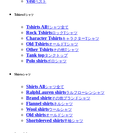
Vest
ベスト
Tshirts
Tシャツ
Tshirts All
Tシャツ全て
Rock Tshirts
ロックTシャツ
Character Tshirts
キャラクターTシャツ
Old Tshirts
オールドTシャツ
Other Tshirts
その他Tシャツ
Tank top
タンクトップ
Polo shirts
ポロシャツ
Shirts
シャツ
Shirts All
シャツ全て
RalphLauren shirts
ラルフローレンシャツ
Brand shirte
その他ブランドシャツ
Flannel shirts
ネルシャツ
Wool shirts
ウールシャツ
Old shirts
オールドシャツ
Shortsleeved shirts
半袖シャツ