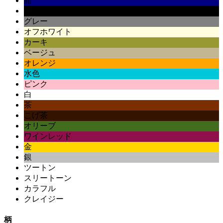
紺
黒
グレー
オフホワイト
カーキ
ベージュ
オレンジ
水色
ピンク
白
茶
こげ茶
オリーブ
ワインレッド
金
銀
ツートン
スリートーン
カラフル
クレイジー
柄