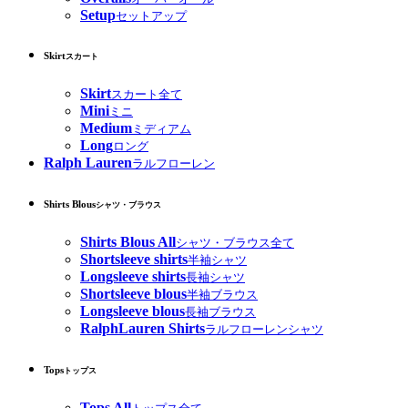
Setup
セットアップ
Skirt
スカート
Skirt
スカート全て
Mini
ミニ
Medium
ミディアム
Long
ロング
Ralph Lauren
ラルフローレン
Shirts Blous
シャツ・ブラウス
Shirts Blous All
シャツ・ブラウス全て
Shortsleeve shirts
半袖シャツ
Longsleeve shirts
長袖シャツ
Shortsleeve blous
半袖ブラウス
Longsleeve blous
長袖ブラウス
RalphLauren Shirts
ラルフローレンシャツ
Tops
トップス
Tops All