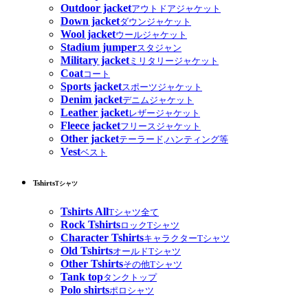
Outdoor jacket
アウトドアジャケット
Down jacket
ダウンジャケット
Wool jacket
ウールジャケット
Stadium jumper
スタジャン
Military jacket
ミリタリージャケット
Coat
コート
Sports jacket
スポーツジャケット
Denim jacket
デニムジャケット
Leather jacket
レザージャケット
Fleece jacket
フリースジャケット
Other jacket
テーラード,ハンティング等
Vest
ベスト
Tshirts
Tシャツ
Tshirts All
Tシャツ全て
Rock Tshirts
ロックTシャツ
Character Tshirts
キャラクターTシャツ
Old Tshirts
オールドTシャツ
Other Tshirts
その他Tシャツ
Tank top
タンクトップ
Polo shirts
ポロシャツ