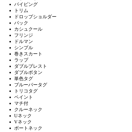
パイピング
トリム
ドロップショルダー
バック
カシュクール
フリンジ
ドルマン
シンプル
巻きスカート
ラップ
ダブルブレスト
ダブルボタン
単色タグ
ブルーバータグ
トリコタグ
ペイント
マチ付
クルーネック
Uネック
Vネック
ボートネック