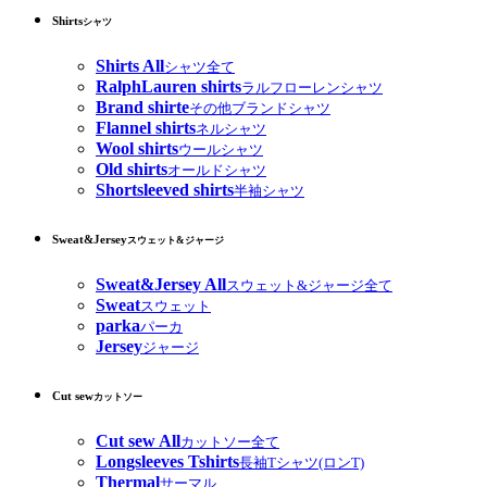
Shirts
シャツ
Shirts All
シャツ全て
RalphLauren shirts
ラルフローレンシャツ
Brand shirte
その他ブランドシャツ
Flannel shirts
ネルシャツ
Wool shirts
ウールシャツ
Old shirts
オールドシャツ
Shortsleeved shirts
半袖シャツ
Sweat&Jersey
スウェット&ジャージ
Sweat&Jersey All
スウェット&ジャージ全て
Sweat
スウェット
parka
パーカ
Jersey
ジャージ
Cut sew
カットソー
Cut sew All
カットソー全て
Longsleeves Tshirts
長袖Tシャツ(ロンT)
Thermal
サーマル