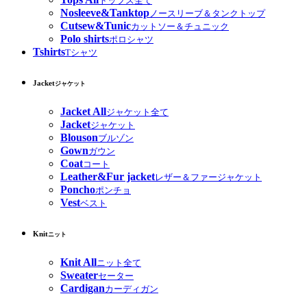
トップス全て
Nosleeve&Tanktop
ノースリーブ＆タンクトップ
Cutsew&Tunic
カットソー＆チュニック
Polo shirts
ポロシャツ
Tshirts
Tシャツ
Jacket
ジャケット
Jacket All
ジャケット全て
Jacket
ジャケット
Blouson
ブルゾン
Gown
ガウン
Coat
コート
Leather&Fur jacket
レザー＆ファージャケット
Poncho
ポンチョ
Vest
ベスト
Knit
ニット
Knit All
ニット全て
Sweater
セーター
Cardigan
カーディガン