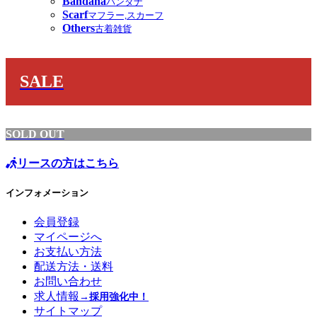
Bandana
バンダナ
Scarf
マフラー,スカーフ
Others
古着雑貨
SALE
SOLD OUT
リースの方はこちら
インフォメーション
会員登録
マイページへ
お支払い方法
配送方法・送料
お問い合わせ
求人情報
→採用強化中！
サイトマップ