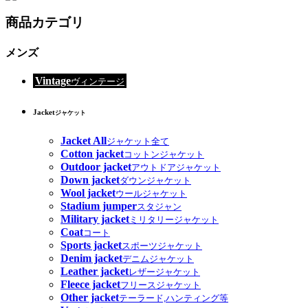
商品カテゴリ
メンズ
Vintage
ヴィンテージ
Jacket
ジャケット
Jacket All
ジャケット全て
Cotton jacket
コットンジャケット
Outdoor jacket
アウトドアジャケット
Down jacket
ダウンジャケット
Wool jacket
ウールジャケット
Stadium jumper
スタジャン
Military jacket
ミリタリージャケット
Coat
コート
Sports jacket
スポーツジャケット
Denim jacket
デニムジャケット
Leather jacket
レザージャケット
Fleece jacket
フリースジャケット
Other jacket
テーラード,ハンティング等