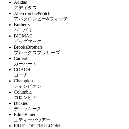
Adidas
アディダス
Abercrombie&Fitch
アバクロンビー&フィッチ
Burberry
バーバリー
BIGMAC
ビッグマック
BrooksBrothers
ブルックスブラザーズ
Carhartt
カーハート
COACH
コーチ
Champion
チャンピオン
Columbia
コロンビア
Dickies
ディッキーズ
EddieBauer
エディーバウアー
FRUIT OF THE LOOM