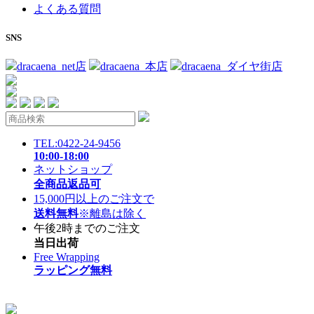
よくある質問
SNS
dracaena_net店
dracaena_本店
dracaena_ダイヤ街店
TEL:0422-24-9456
10:00-18:00
ネットショップ
全商品返品可
15,000円以上のご注文で
送料無料
※離島は除く
午後2時までのご注文
当日出荷
Free Wrapping
ラッピング無料