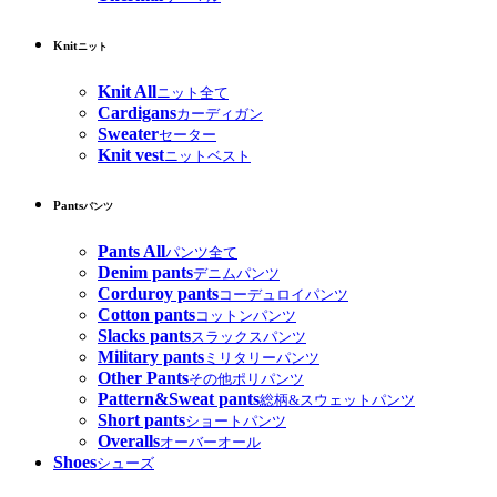
Knit
ニット
Knit All
ニット全て
Cardigans
カーディガン
Sweater
セーター
Knit vest
ニットベスト
Pants
パンツ
Pants All
パンツ全て
Denim pants
デニムパンツ
Corduroy pants
コーデュロイパンツ
Cotton pants
コットンパンツ
Slacks pants
スラックスパンツ
Military pants
ミリタリーパンツ
Other Pants
その他ポリパンツ
Pattern&Sweat pants
総柄&スウェットパンツ
Short pants
ショートパンツ
Overalls
オーバーオール
Shoes
シューズ