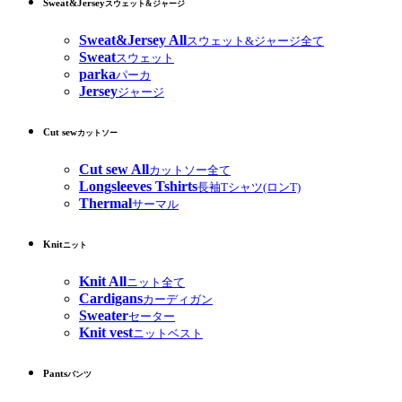
Sweat&Jersey
スウェット&ジャージ
Sweat&Jersey All
スウェット&ジャージ全て
Sweat
スウェット
parka
パーカ
Jersey
ジャージ
Cut sew
カットソー
Cut sew All
カットソー全て
Longsleeves Tshirts
長袖Tシャツ(ロンT)
Thermal
サーマル
Knit
ニット
Knit All
ニット全て
Cardigans
カーディガン
Sweater
セーター
Knit vest
ニットベスト
Pants
パンツ