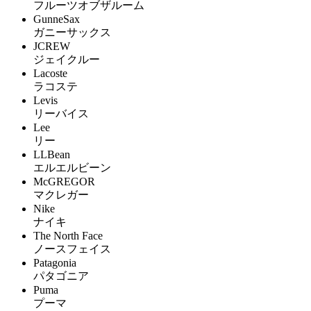
フルーツオブザルーム
GunneSax
ガニーサックス
JCREW
ジェイクルー
Lacoste
ラコステ
Levis
リーバイス
Lee
リー
LLBean
エルエルビーン
McGREGOR
マクレガー
Nike
ナイキ
The North Face
ノースフェイス
Patagonia
パタゴニア
Puma
プーマ