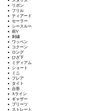
スタッズ
リボン
フリル
ティアード
セーラー
シースルー
前V
刺繍
ワッペン
コクーン
ロング
ひざ下
ミディアム
ショート
ミニ
フレア
タイト
台形
Aライン
ギャザー
プリーツ
ストレート