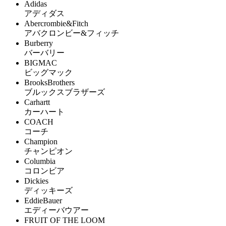
Adidas
アディダス
Abercrombie&Fitch
アバクロンビー&フィッチ
Burberry
バーバリー
BIGMAC
ビッグマック
BrooksBrothers
ブルックスブラザーズ
Carhartt
カーハート
COACH
コーチ
Champion
チャンピオン
Columbia
コロンビア
Dickies
ディッキーズ
EddieBauer
エディーバウアー
FRUIT OF THE LOOM