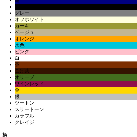
紺
黒
グレー
オフホワイト
カーキ
ベージュ
オレンジ
水色
ピンク
白
茶
こげ茶
オリーブ
ワインレッド
金
銀
ツートン
スリートーン
カラフル
クレイジー
柄