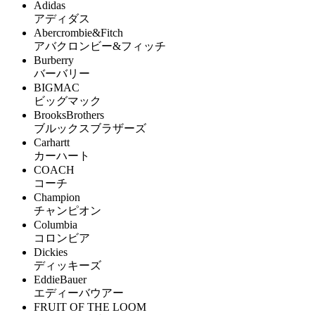
Adidas
アディダス
Abercrombie&Fitch
アバクロンビー&フィッチ
Burberry
バーバリー
BIGMAC
ビッグマック
BrooksBrothers
ブルックスブラザーズ
Carhartt
カーハート
COACH
コーチ
Champion
チャンピオン
Columbia
コロンビア
Dickies
ディッキーズ
EddieBauer
エディーバウアー
FRUIT OF THE LOOM