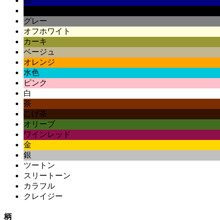
紺
黒
グレー
オフホワイト
カーキ
ベージュ
オレンジ
水色
ピンク
白
茶
こげ茶
オリーブ
ワインレッド
金
銀
ツートン
スリートーン
カラフル
クレイジー
柄