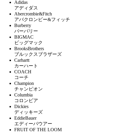
Adidas
アディダス
Abercrombie&Fitch
アバクロンビー&フィッチ
Burberry
バーバリー
BIGMAC
ビッグマック
BrooksBrothers
ブルックスブラザーズ
Carhartt
カーハート
COACH
コーチ
Champion
チャンピオン
Columbia
コロンビア
Dickies
ディッキーズ
EddieBauer
エディーバウアー
FRUIT OF THE LOOM