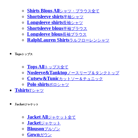
Shirts Blous All
シャツ・ブラウス全て
Shortsleeve shirts
半袖シャツ
Longsleeve shirts
長袖シャツ
Shortsleeve blous
半袖ブラウス
Longsleeve blous
長袖ブラウス
RalphLauren Shirts
ラルフローレンシャツ
Tops
トップス
Tops All
トップス全て
Nosleeve&Tanktop
ノースリーブ＆タンクトップ
Cutsew&Tunic
カットソー＆チュニック
Polo shirts
ポロシャツ
Tshirts
Tシャツ
Jacket
ジャケット
Jacket All
ジャケット全て
Jacket
ジャケット
Blouson
ブルゾン
Gown
ガウン