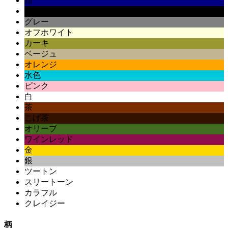
紺
黒
グレー
オフホワイト
カーキ
ベージュ
オレンジ
水色
ピンク
白
茶
こげ茶
オリーブ
ワインレッド
金
銀
ツートン
スリートーン
カラフル
クレイジー
柄