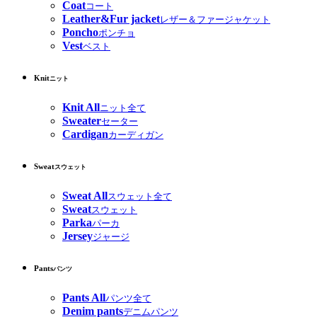
Coat
コート
Leather&Fur jacket
レザー＆ファージャケット
Poncho
ポンチョ
Vest
ベスト
Knit
ニット
Knit All
ニット全て
Sweater
セーター
Cardigan
カーディガン
Sweat
スウェット
Sweat All
スウェット全て
Sweat
スウェット
Parka
パーカ
Jersey
ジャージ
Pants
パンツ
Pants All
パンツ全て
Denim pants
デニムパンツ