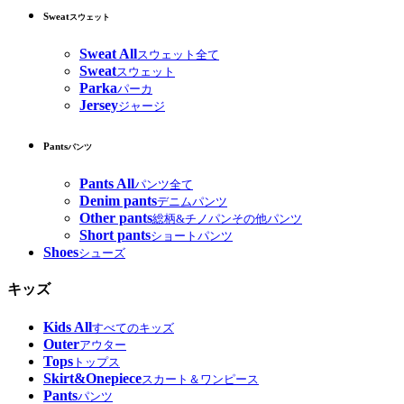
Sweat
スウェット
Sweat All
スウェット全て
Sweat
スウェット
Parka
パーカ
Jersey
ジャージ
Pants
パンツ
Pants All
パンツ全て
Denim pants
デニムパンツ
Other pants
総柄&チノパンその他パンツ
Short pants
ショートパンツ
Shoes
シューズ
キッズ
Kids All
すべてのキッズ
Outer
アウター
Tops
トップス
Skirt&Onepiece
スカート＆ワンピース
Pants
パンツ