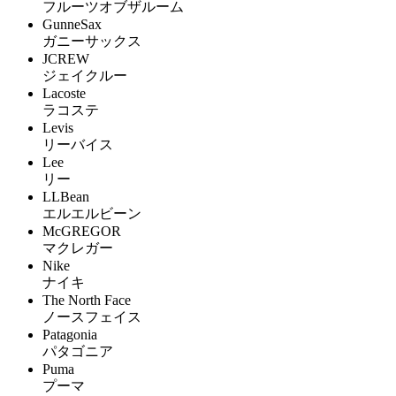
フルーツオブザルーム
GunneSax
ガニーサックス
JCREW
ジェイクルー
Lacoste
ラコステ
Levis
リーバイス
Lee
リー
LLBean
エルエルビーン
McGREGOR
マクレガー
Nike
ナイキ
The North Face
ノースフェイス
Patagonia
パタゴニア
Puma
プーマ