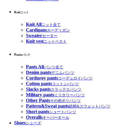
Knit
ニット
Knit All
ニット全て
Cardigans
カーディガン
Sweater
セーター
Knit vest
ニットベスト
Pants
パンツ
Pants All
パンツ全て
Denim pants
デニムパンツ
Corduroy pants
コーデュロイパンツ
Cotton pants
コットンパンツ
Slacks pants
スラックスパンツ
Military pants
ミリタリーパンツ
Other Pants
その他ポリパンツ
Pattern&Sweat pants
総柄&スウェットパンツ
Short pants
ショートパンツ
Overalls
オーバーオール
Shoes
シューズ