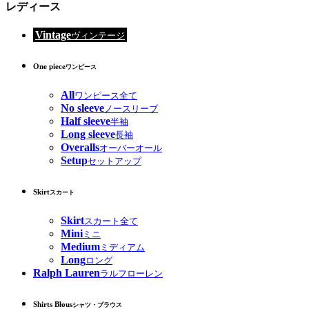
レディース
Vintage
ヴィンテージ
One piece
ワンピース
All
ワンピース全て
No sleeve
ノースリーブ
Half sleeve
半袖
Long sleeve
長袖
Overalls
オーバーオール
Setup
セットアップ
Skirt
スカート
Skirt
スカート全て
Mini
ミニ
Medium
ミディアム
Long
ロング
Ralph Lauren
ラルフローレン
Shirts Blous
シャツ・ブラウス