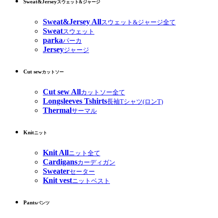
Sweat&Jersey
スウェット&ジャージ
Sweat&Jersey All
スウェット&ジャージ全て
Sweat
スウェット
parka
パーカ
Jersey
ジャージ
Cut sew
カットソー
Cut sew All
カットソー全て
Longsleeves Tshirts
長袖Tシャツ(ロンT)
Thermal
サーマル
Knit
ニット
Knit All
ニット全て
Cardigans
カーディガン
Sweater
セーター
Knit vest
ニットベスト
Pants
パンツ