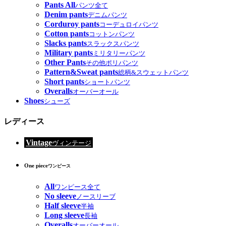
Pants All
パンツ全て
Denim pants
デニムパンツ
Corduroy pants
コーデュロイパンツ
Cotton pants
コットンパンツ
Slacks pants
スラックスパンツ
Military pants
ミリタリーパンツ
Other Pants
その他ポリパンツ
Pattern&Sweat pants
総柄&スウェットパンツ
Short pants
ショートパンツ
Overalls
オーバーオール
Shoes
シューズ
レディース
Vintage
ヴィンテージ
One piece
ワンピース
All
ワンピース全て
No sleeve
ノースリーブ
Half sleeve
半袖
Long sleeve
長袖
Overalls
オーバーオール