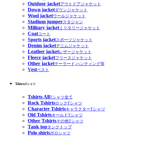
Outdoor jacket
アウトドアジャケット
Down jacket
ダウンジャケット
Wool jacket
ウールジャケット
Stadium jumper
スタジャン
Military jacket
ミリタリージャケット
Coat
コート
Sports jacket
スポーツジャケット
Denim jacket
デニムジャケット
Leather jacket
レザージャケット
Fleece jacket
フリースジャケット
Other jacket
テーラード,ハンティング等
Vest
ベスト
Tshirts
Tシャツ
Tshirts All
Tシャツ全て
Rock Tshirts
ロックTシャツ
Character Tshirts
キャラクターTシャツ
Old Tshirts
オールドTシャツ
Other Tshirts
その他Tシャツ
Tank top
タンクトップ
Polo shirts
ポロシャツ