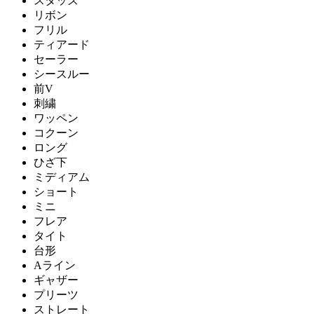
スタッズ
リボン
フリル
ティアード
セーラー
シースルー
前V
刺繍
ワッペン
コクーン
ロング
ひざ下
ミディアム
ショート
ミニ
フレア
タイト
台形
Aライン
ギャザー
プリーツ
ストレート