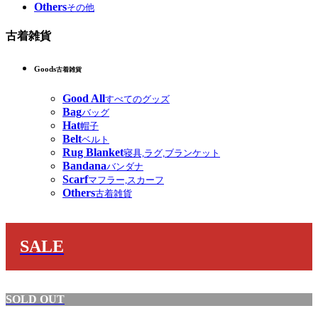
Others
その他
古着雑貨
Goods
古着雑貨
Good All
すべてのグッズ
Bag
バッグ
Hat
帽子
Belt
ベルト
Rug Blanket
寝具,ラグ,ブランケット
Bandana
バンダナ
Scarf
マフラー,スカーフ
Others
古着雑貨
SALE
SOLD OUT