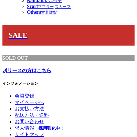
Bandana
バンダナ
Scarf
マフラー,スカーフ
Others
古着雑貨
SALE
SOLD OUT
リースの方はこちら
インフォメーション
会員登録
マイページへ
お支払い方法
配送方法・送料
お問い合わせ
求人情報
→採用強化中！
サイトマップ