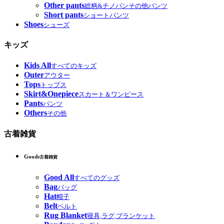
Other pants
総柄&チノパンその他パンツ
Short pants
ショートパンツ
Shoes
シューズ
キッズ
Kids All
すべてのキッズ
Outer
アウター
Tops
トップス
Skirt&Onepiece
スカート＆ワンピース
Pants
パンツ
Others
その他
古着雑貨
Goods
古着雑貨
Good All
すべてのグッズ
Bag
バッグ
Hat
帽子
Belt
ベルト
Rug Blanket
寝具,ラグ,ブランケット