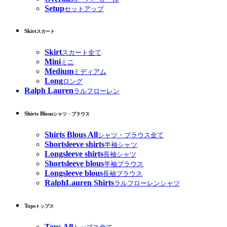
Setup
セットアップ
Skirt
スカート
Skirt
スカート全て
Mini
ミニ
Medium
ミディアム
Long
ロング
Ralph Lauren
ラルフローレン
Shirts Blous
シャツ・ブラウス
Shirts Blous All
シャツ・ブラウス全て
Shortsleeve shirts
半袖シャツ
Longsleeve shirts
長袖シャツ
Shortsleeve blous
半袖ブラウス
Longsleeve blous
長袖ブラウス
RalphLauren Shirts
ラルフローレンシャツ
Tops
トップス
Tops All