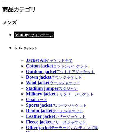
商品カテゴリ
メンズ
Vintage
ヴィンテージ
Jacket
ジャケット
Jacket All
ジャケット全て
Cotton jacket
コットンジャケット
Outdoor jacket
アウトドアジャケット
Down jacket
ダウンジャケット
Wool jacket
ウールジャケット
Stadium jumper
スタジャン
Military jacket
ミリタリージャケット
Coat
コート
Sports jacket
スポーツジャケット
Denim jacket
デニムジャケット
Leather jacket
レザージャケット
Fleece jacket
フリースジャケット
Other jacket
テーラード,ハンティング等