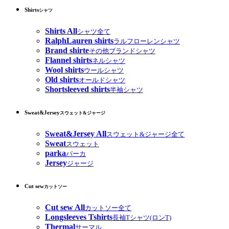
Shirts
シャツ
Shirts All
シャツ全て
RalphLauren shirts
ラルフローレンシャツ
Brand shirte
その他ブランドシャツ
Flannel shirts
ネルシャツ
Wool shirts
ウールシャツ
Old shirts
オールドシャツ
Shortsleeved shirts
半袖シャツ
Sweat&Jersey
スウェット&ジャージ
Sweat&Jersey All
スウェット&ジャージ全て
Sweat
スウェット
parka
パーカ
Jersey
ジャージ
Cut sew
カットソー
Cut sew All
カットソー全て
Longsleeves Tshirts
長袖Tシャツ(ロンT)
Thermal
サーマル