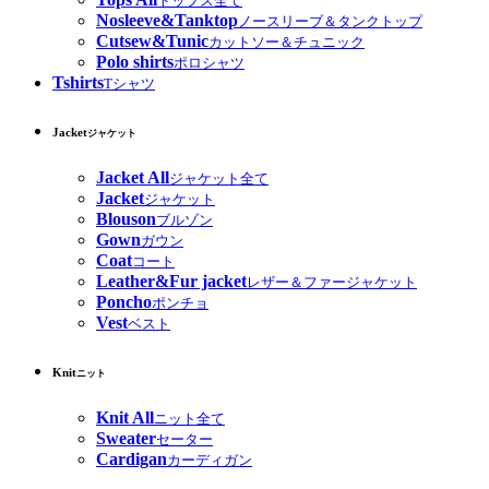
トップス全て
Nosleeve&Tanktop
ノースリーブ＆タンクトップ
Cutsew&Tunic
カットソー＆チュニック
Polo shirts
ポロシャツ
Tshirts
Tシャツ
Jacket
ジャケット
Jacket All
ジャケット全て
Jacket
ジャケット
Blouson
ブルゾン
Gown
ガウン
Coat
コート
Leather&Fur jacket
レザー＆ファージャケット
Poncho
ポンチョ
Vest
ベスト
Knit
ニット
Knit All
ニット全て
Sweater
セーター
Cardigan
カーディガン