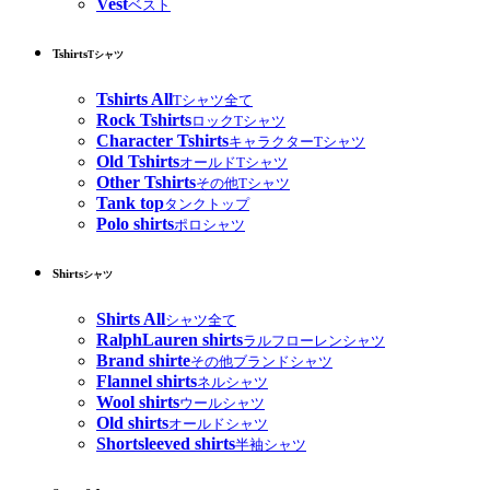
Vest
ベスト
Tshirts
Tシャツ
Tshirts All
Tシャツ全て
Rock Tshirts
ロックTシャツ
Character Tshirts
キャラクターTシャツ
Old Tshirts
オールドTシャツ
Other Tshirts
その他Tシャツ
Tank top
タンクトップ
Polo shirts
ポロシャツ
Shirts
シャツ
Shirts All
シャツ全て
RalphLauren shirts
ラルフローレンシャツ
Brand shirte
その他ブランドシャツ
Flannel shirts
ネルシャツ
Wool shirts
ウールシャツ
Old shirts
オールドシャツ
Shortsleeved shirts
半袖シャツ