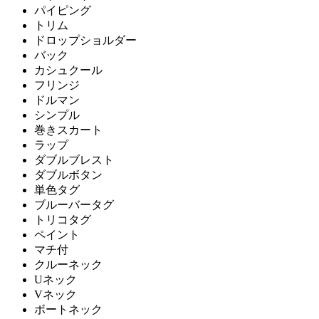
パイピング
トリム
ドロップショルダー
バック
カシュクール
フリンジ
ドルマン
シンプル
巻きスカート
ラップ
ダブルブレスト
ダブルボタン
単色タグ
ブルーバータグ
トリコタグ
ペイント
マチ付
クルーネック
Uネック
Vネック
ボートネック