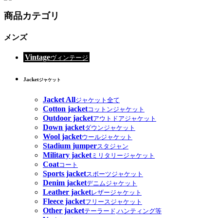
商品カテゴリ
メンズ
Vintage
ヴィンテージ
Jacket
ジャケット
Jacket All
ジャケット全て
Cotton jacket
コットンジャケット
Outdoor jacket
アウトドアジャケット
Down jacket
ダウンジャケット
Wool jacket
ウールジャケット
Stadium jumper
スタジャン
Military jacket
ミリタリージャケット
Coat
コート
Sports jacket
スポーツジャケット
Denim jacket
デニムジャケット
Leather jacket
レザージャケット
Fleece jacket
フリースジャケット
Other jacket
テーラード,ハンティング等