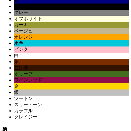
紺
黒
グレー
オフホワイト
カーキ
ベージュ
オレンジ
水色
ピンク
白
茶
こげ茶
オリーブ
ワインレッド
金
銀
ツートン
スリートーン
カラフル
クレイジー
柄