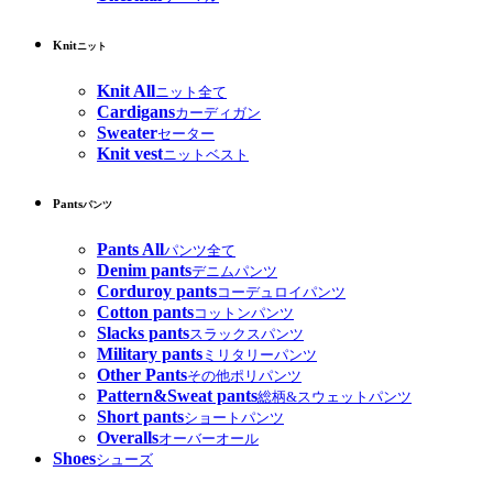
Knit
ニット
Knit All
ニット全て
Cardigans
カーディガン
Sweater
セーター
Knit vest
ニットベスト
Pants
パンツ
Pants All
パンツ全て
Denim pants
デニムパンツ
Corduroy pants
コーデュロイパンツ
Cotton pants
コットンパンツ
Slacks pants
スラックスパンツ
Military pants
ミリタリーパンツ
Other Pants
その他ポリパンツ
Pattern&Sweat pants
総柄&スウェットパンツ
Short pants
ショートパンツ
Overalls
オーバーオール
Shoes
シューズ