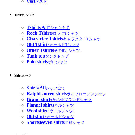
Vest
ベスト
Tshirts
Tシャツ
Tshirts All
Tシャツ全て
Rock Tshirts
ロックTシャツ
Character Tshirts
キャラクターTシャツ
Old Tshirts
オールドTシャツ
Other Tshirts
その他Tシャツ
Tank top
タンクトップ
Polo shirts
ポロシャツ
Shirts
シャツ
Shirts All
シャツ全て
RalphLauren shirts
ラルフローレンシャツ
Brand shirte
その他ブランドシャツ
Flannel shirts
ネルシャツ
Wool shirts
ウールシャツ
Old shirts
オールドシャツ
Shortsleeved shirts
半袖シャツ