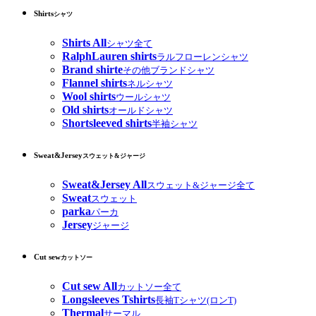
Shirts
シャツ
Shirts All
シャツ全て
RalphLauren shirts
ラルフローレンシャツ
Brand shirte
その他ブランドシャツ
Flannel shirts
ネルシャツ
Wool shirts
ウールシャツ
Old shirts
オールドシャツ
Shortsleeved shirts
半袖シャツ
Sweat&Jersey
スウェット&ジャージ
Sweat&Jersey All
スウェット&ジャージ全て
Sweat
スウェット
parka
パーカ
Jersey
ジャージ
Cut sew
カットソー
Cut sew All
カットソー全て
Longsleeves Tshirts
長袖Tシャツ(ロンT)
Thermal
サーマル