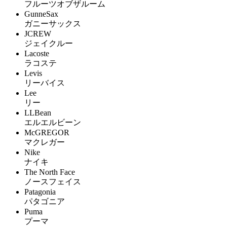
フルーツオブザルーム
GunneSax
ガニーサックス
JCREW
ジェイクルー
Lacoste
ラコステ
Levis
リーバイス
Lee
リー
LLBean
エルエルビーン
McGREGOR
マクレガー
Nike
ナイキ
The North Face
ノースフェイス
Patagonia
パタゴニア
Puma
プーマ