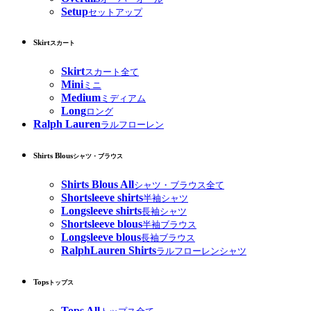
Setup
セットアップ
Skirt
スカート
Skirt
スカート全て
Mini
ミニ
Medium
ミディアム
Long
ロング
Ralph Lauren
ラルフローレン
Shirts Blous
シャツ・ブラウス
Shirts Blous All
シャツ・ブラウス全て
Shortsleeve shirts
半袖シャツ
Longsleeve shirts
長袖シャツ
Shortsleeve blous
半袖ブラウス
Longsleeve blous
長袖ブラウス
RalphLauren Shirts
ラルフローレンシャツ
Tops
トップス
Tops All