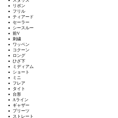
スタッズ
リボン
フリル
ティアード
セーラー
シースルー
前V
刺繍
ワッペン
コクーン
ロング
ひざ下
ミディアム
ショート
ミニ
フレア
タイト
台形
Aライン
ギャザー
プリーツ
ストレート