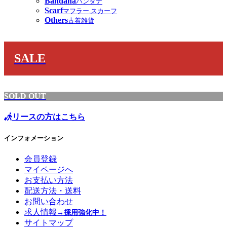
Bandana
バンダナ
Scarf
マフラー,スカーフ
Others
古着雑貨
SALE
SOLD OUT
リースの方はこちら
インフォメーション
会員登録
マイページへ
お支払い方法
配送方法・送料
お問い合わせ
求人情報
→採用強化中！
サイトマップ