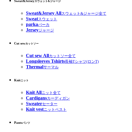
Sweat&Jersey
スウェット&ジャージ
Sweat&Jersey All
スウェット&ジャージ全て
Sweat
スウェット
parka
パーカ
Jersey
ジャージ
Cut sew
カットソー
Cut sew All
カットソー全て
Longsleeves Tshirts
長袖Tシャツ(ロンT)
Thermal
サーマル
Knit
ニット
Knit All
ニット全て
Cardigans
カーディガン
Sweater
セーター
Knit vest
ニットベスト
Pants
パンツ