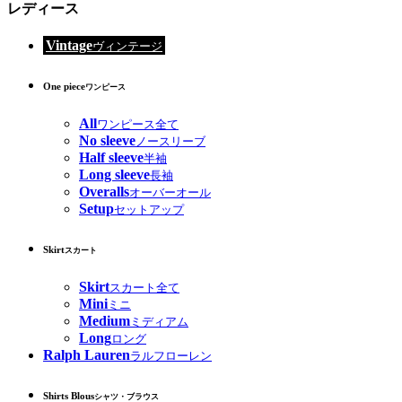
レディース
Vintage
ヴィンテージ
One piece
ワンピース
All
ワンピース全て
No sleeve
ノースリーブ
Half sleeve
半袖
Long sleeve
長袖
Overalls
オーバーオール
Setup
セットアップ
Skirt
スカート
Skirt
スカート全て
Mini
ミニ
Medium
ミディアム
Long
ロング
Ralph Lauren
ラルフローレン
Shirts Blous
シャツ・ブラウス