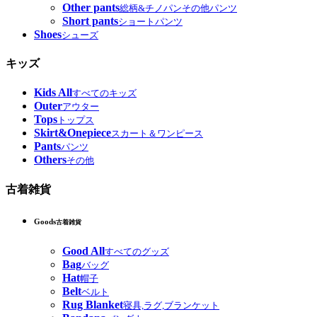
Other pants
総柄&チノパンその他パンツ
Short pants
ショートパンツ
Shoes
シューズ
キッズ
Kids All
すべてのキッズ
Outer
アウター
Tops
トップス
Skirt&Onepiece
スカート＆ワンピース
Pants
パンツ
Others
その他
古着雑貨
Goods
古着雑貨
Good All
すべてのグッズ
Bag
バッグ
Hat
帽子
Belt
ベルト
Rug Blanket
寝具,ラグ,ブランケット