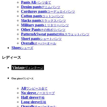
Pants All
パンツ全て
Denim pants
デニムパンツ
Corduroy pants
コーデュロイパンツ
Cotton pants
コットンパンツ
Slacks pants
スラックスパンツ
Military pants
ミリタリーパンツ
Other Pants
その他ポリパンツ
Pattern&Sweat pants
総柄&スウェットパンツ
Short pants
ショートパンツ
Overalls
オーバーオール
Shoes
シューズ
レディース
Vintage
ヴィンテージ
One piece
ワンピース
All
ワンピース全て
No sleeve
ノースリーブ
Half sleeve
半袖
Long sleeve
長袖
Overalls
オーバーオール