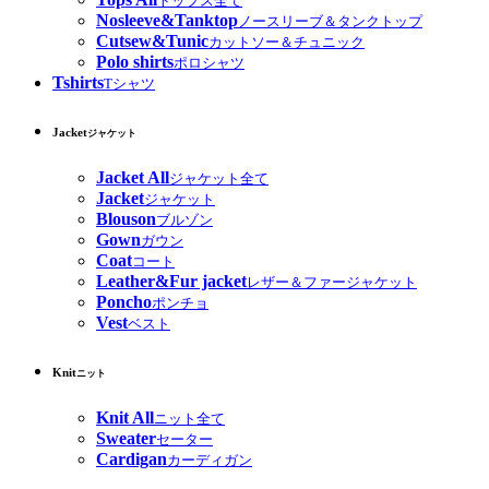
トップス全て
Nosleeve&Tanktop
ノースリーブ＆タンクトップ
Cutsew&Tunic
カットソー＆チュニック
Polo shirts
ポロシャツ
Tshirts
Tシャツ
Jacket
ジャケット
Jacket All
ジャケット全て
Jacket
ジャケット
Blouson
ブルゾン
Gown
ガウン
Coat
コート
Leather&Fur jacket
レザー＆ファージャケット
Poncho
ポンチョ
Vest
ベスト
Knit
ニット
Knit All
ニット全て
Sweater
セーター
Cardigan
カーディガン