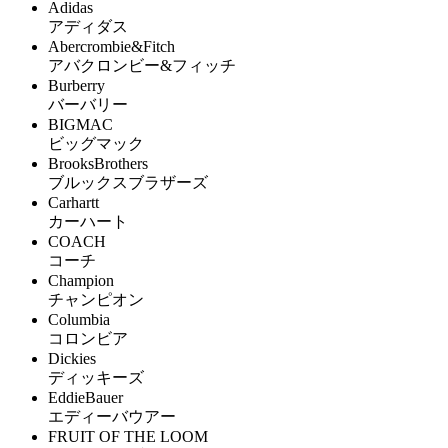
Adidas
アディダス
Abercrombie&Fitch
アバクロンビー&フィッチ
Burberry
バーバリー
BIGMAC
ビッグマック
BrooksBrothers
ブルックスブラザーズ
Carhartt
カーハート
COACH
コーチ
Champion
チャンピオン
Columbia
コロンビア
Dickies
ディッキーズ
EddieBauer
エディーバウアー
FRUIT OF THE LOOM