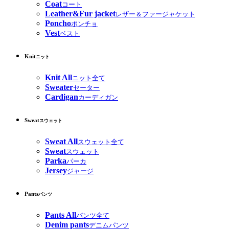
Coat
コート
Leather&Fur jacket
レザー＆ファージャケット
Poncho
ポンチョ
Vest
ベスト
Knit
ニット
Knit All
ニット全て
Sweater
セーター
Cardigan
カーディガン
Sweat
スウェット
Sweat All
スウェット全て
Sweat
スウェット
Parka
パーカ
Jersey
ジャージ
Pants
パンツ
Pants All
パンツ全て
Denim pants
デニムパンツ