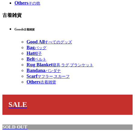
Others
その他
古着雑貨
Goods
古着雑貨
Good All
すべてのグッズ
Bag
バッグ
Hat
帽子
Belt
ベルト
Rug Blanket
寝具,ラグ,ブランケット
Bandana
バンダナ
Scarf
マフラー,スカーフ
Others
古着雑貨
SALE
SOLD OUT