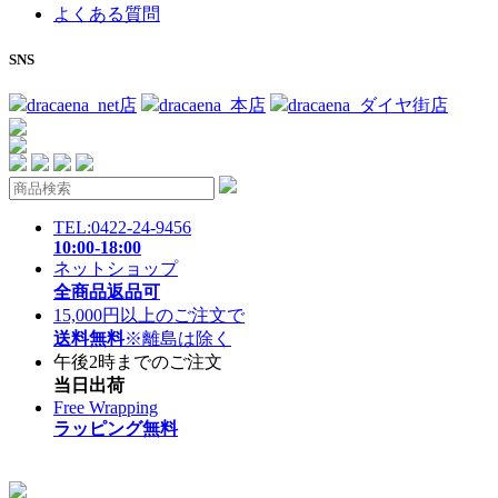
よくある質問
SNS
dracaena_net店
dracaena_本店
dracaena_ダイヤ街店
TEL:0422-24-9456
10:00-18:00
ネットショップ
全商品返品可
15,000円以上のご注文で
送料無料
※離島は除く
午後2時までのご注文
当日出荷
Free Wrapping
ラッピング無料