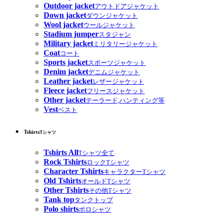
Outdoor jacket
アウトドアジャケット
Down jacket
ダウンジャケット
Wool jacket
ウールジャケット
Stadium jumper
スタジャン
Military jacket
ミリタリージャケット
Coat
コート
Sports jacket
スポーツジャケット
Denim jacket
デニムジャケット
Leather jacket
レザージャケット
Fleece jacket
フリースジャケット
Other jacket
テーラード,ハンティング等
Vest
ベスト
Tshirts
Tシャツ
Tshirts All
Tシャツ全て
Rock Tshirts
ロックTシャツ
Character Tshirts
キャラクターTシャツ
Old Tshirts
オールドTシャツ
Other Tshirts
その他Tシャツ
Tank top
タンクトップ
Polo shirts
ポロシャツ