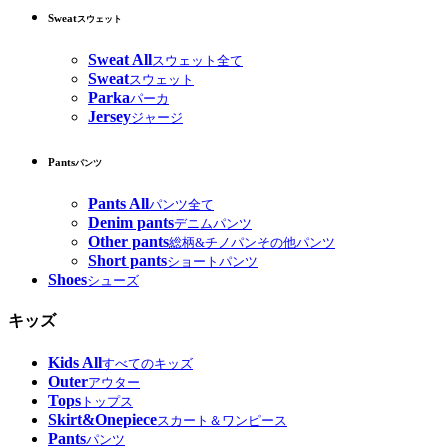
Sweat
スウェット
Sweat All
スウェット全て
Sweat
スウェット
Parka
パーカ
Jersey
ジャージ
Pants
パンツ
Pants All
パンツ全て
Denim pants
デニムパンツ
Other pants
総柄&チノパンその他パンツ
Short pants
ショートパンツ
Shoes
シューズ
キッズ
Kids All
すべてのキッズ
Outer
アウター
Tops
トップス
Skirt&Onepiece
スカート＆ワンピース
Pants
パンツ