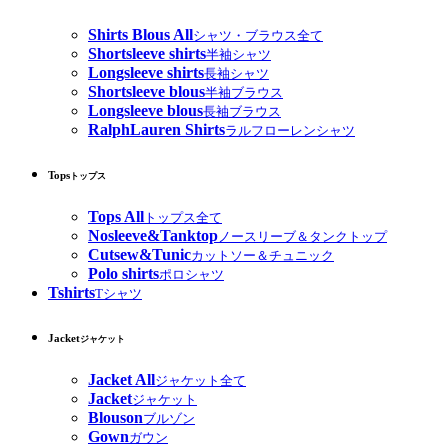
Shirts Blous All
シャツ・ブラウス全て
Shortsleeve shirts
半袖シャツ
Longsleeve shirts
長袖シャツ
Shortsleeve blous
半袖ブラウス
Longsleeve blous
長袖ブラウス
RalphLauren Shirts
ラルフローレンシャツ
Tops
トップス
Tops All
トップス全て
Nosleeve&Tanktop
ノースリーブ＆タンクトップ
Cutsew&Tunic
カットソー＆チュニック
Polo shirts
ポロシャツ
Tshirts
Tシャツ
Jacket
ジャケット
Jacket All
ジャケット全て
Jacket
ジャケット
Blouson
ブルゾン
Gown
ガウン