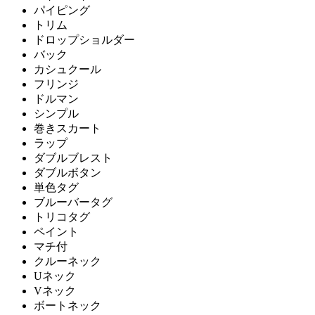
パイピング
トリム
ドロップショルダー
バック
カシュクール
フリンジ
ドルマン
シンプル
巻きスカート
ラップ
ダブルブレスト
ダブルボタン
単色タグ
ブルーバータグ
トリコタグ
ペイント
マチ付
クルーネック
Uネック
Vネック
ボートネック