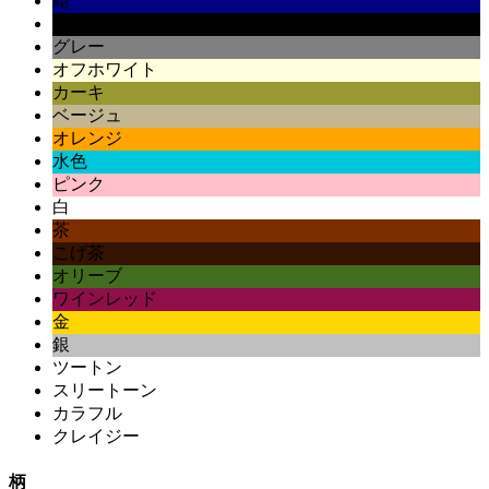
紺
黒
グレー
オフホワイト
カーキ
ベージュ
オレンジ
水色
ピンク
白
茶
こげ茶
オリーブ
ワインレッド
金
銀
ツートン
スリートーン
カラフル
クレイジー
柄