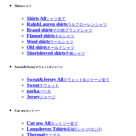
Shirts
シャツ
Shirts All
シャツ全て
RalphLauren shirts
ラルフローレンシャツ
Brand shirte
その他ブランドシャツ
Flannel shirts
ネルシャツ
Wool shirts
ウールシャツ
Old shirts
オールドシャツ
Shortsleeved shirts
半袖シャツ
Sweat&Jersey
スウェット&ジャージ
Sweat&Jersey All
スウェット&ジャージ全て
Sweat
スウェット
parka
パーカ
Jersey
ジャージ
Cut sew
カットソー
Cut sew All
カットソー全て
Longsleeves Tshirts
長袖Tシャツ(ロンT)
Thermal
サーマル