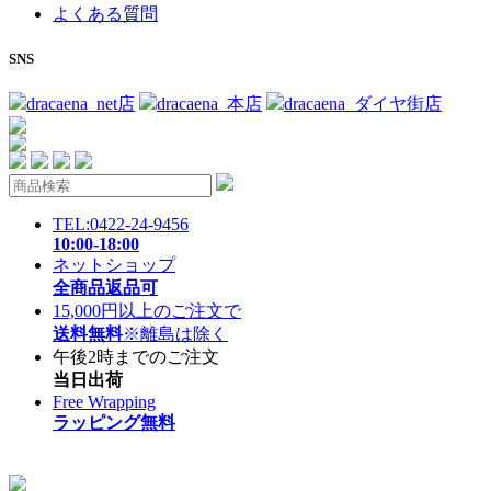
よくある質問
SNS
dracaena_net店
dracaena_本店
dracaena_ダイヤ街店
TEL:0422-24-9456
10:00-18:00
ネットショップ
全商品返品可
15,000円以上のご注文で
送料無料
※離島は除く
午後2時までのご注文
当日出荷
Free Wrapping
ラッピング無料