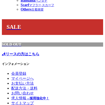
Bandana
バンダナ
Scarf
マフラー,スカーフ
Others
古着雑貨
SALE
SOLD OUT
リースの方はこちら
インフォメーション
会員登録
マイページへ
お支払い方法
配送方法・送料
お問い合わせ
求人情報
→採用強化中！
サイトマップ