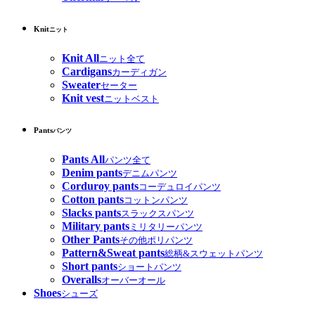
Knit
ニット
Knit All
ニット全て
Cardigans
カーディガン
Sweater
セーター
Knit vest
ニットベスト
Pants
パンツ
Pants All
パンツ全て
Denim pants
デニムパンツ
Corduroy pants
コーデュロイパンツ
Cotton pants
コットンパンツ
Slacks pants
スラックスパンツ
Military pants
ミリタリーパンツ
Other Pants
その他ポリパンツ
Pattern&Sweat pants
総柄&スウェットパンツ
Short pants
ショートパンツ
Overalls
オーバーオール
Shoes
シューズ