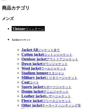
商品カテゴリ
メンズ
Vintage
ヴィンテージ
Jacket
ジャケット
Jacket All
ジャケット全て
Cotton jacket
コットンジャケット
Outdoor jacket
アウトドアジャケット
Down jacket
ダウンジャケット
Wool jacket
ウールジャケット
Stadium jumper
スタジャン
Military jacket
ミリタリージャケット
Coat
コート
Sports jacket
スポーツジャケット
Denim jacket
デニムジャケット
Leather jacket
レザージャケット
Fleece jacket
フリースジャケット
Other jacket
テーラード,ハンティング等