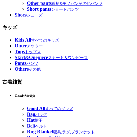
Other pants
総柄&チノパンその他パンツ
Short pants
ショートパンツ
Shoes
シューズ
キッズ
Kids All
すべてのキッズ
Outer
アウター
Tops
トップス
Skirt&Onepiece
スカート＆ワンピース
Pants
パンツ
Others
その他
古着雑貨
Goods
古着雑貨
Good All
すべてのグッズ
Bag
バッグ
Hat
帽子
Belt
ベルト
Rug Blanket
寝具,ラグ,ブランケット