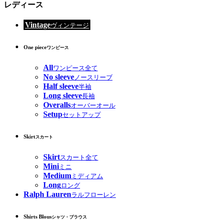
レディース
Vintage
ヴィンテージ
One piece
ワンピース
All
ワンピース全て
No sleeve
ノースリーブ
Half sleeve
半袖
Long sleeve
長袖
Overalls
オーバーオール
Setup
セットアップ
Skirt
スカート
Skirt
スカート全て
Mini
ミニ
Medium
ミディアム
Long
ロング
Ralph Lauren
ラルフローレン
Shirts Blous
シャツ・ブラウス