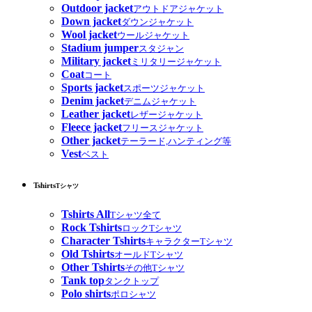
Outdoor jacket
アウトドアジャケット
Down jacket
ダウンジャケット
Wool jacket
ウールジャケット
Stadium jumper
スタジャン
Military jacket
ミリタリージャケット
Coat
コート
Sports jacket
スポーツジャケット
Denim jacket
デニムジャケット
Leather jacket
レザージャケット
Fleece jacket
フリースジャケット
Other jacket
テーラード,ハンティング等
Vest
ベスト
Tshirts
Tシャツ
Tshirts All
Tシャツ全て
Rock Tshirts
ロックTシャツ
Character Tshirts
キャラクターTシャツ
Old Tshirts
オールドTシャツ
Other Tshirts
その他Tシャツ
Tank top
タンクトップ
Polo shirts
ポロシャツ