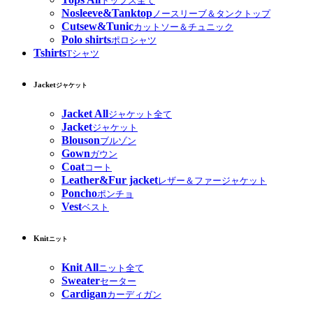
トップス全て
Nosleeve&Tanktop
ノースリーブ＆タンクトップ
Cutsew&Tunic
カットソー＆チュニック
Polo shirts
ポロシャツ
Tshirts
Tシャツ
Jacket
ジャケット
Jacket All
ジャケット全て
Jacket
ジャケット
Blouson
ブルゾン
Gown
ガウン
Coat
コート
Leather&Fur jacket
レザー＆ファージャケット
Poncho
ポンチョ
Vest
ベスト
Knit
ニット
Knit All
ニット全て
Sweater
セーター
Cardigan
カーディガン