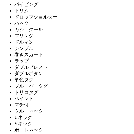
パイピング
トリム
ドロップショルダー
バック
カシュクール
フリンジ
ドルマン
シンプル
巻きスカート
ラップ
ダブルブレスト
ダブルボタン
単色タグ
ブルーバータグ
トリコタグ
ペイント
マチ付
クルーネック
Uネック
Vネック
ボートネック