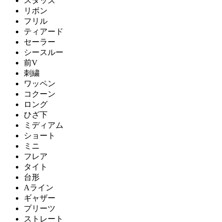
スタッズ
リボン
フリル
ティアード
セーラー
シースルー
前V
刺繍
ワッペン
コクーン
ロング
ひざ下
ミディアム
ショート
ミニ
フレア
タイト
台形
Aライン
ギャザー
プリーツ
ストレート