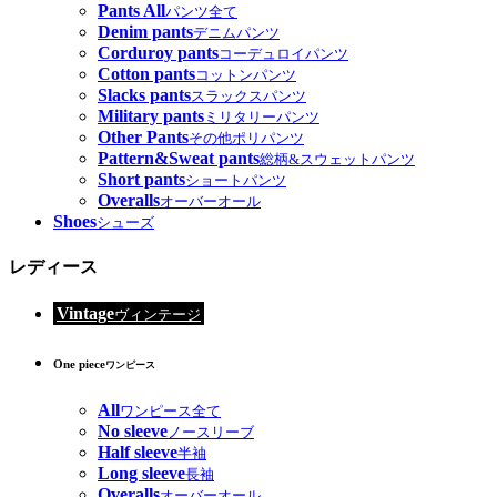
Pants All
パンツ全て
Denim pants
デニムパンツ
Corduroy pants
コーデュロイパンツ
Cotton pants
コットンパンツ
Slacks pants
スラックスパンツ
Military pants
ミリタリーパンツ
Other Pants
その他ポリパンツ
Pattern&Sweat pants
総柄&スウェットパンツ
Short pants
ショートパンツ
Overalls
オーバーオール
Shoes
シューズ
レディース
Vintage
ヴィンテージ
One piece
ワンピース
All
ワンピース全て
No sleeve
ノースリーブ
Half sleeve
半袖
Long sleeve
長袖
Overalls
オーバーオール