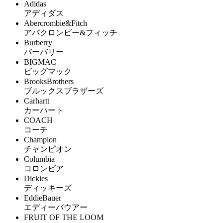
Adidas
アディダス
Abercrombie&Fitch
アバクロンビー&フィッチ
Burberry
バーバリー
BIGMAC
ビッグマック
BrooksBrothers
ブルックスブラザーズ
Carhartt
カーハート
COACH
コーチ
Champion
チャンピオン
Columbia
コロンビア
Dickies
ディッキーズ
EddieBauer
エディーバウアー
FRUIT OF THE LOOM