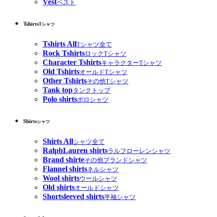
Vest
ベスト
Tshirts
Tシャツ
Tshirts All
Tシャツ全て
Rock Tshirts
ロックTシャツ
Character Tshirts
キャラクターTシャツ
Old Tshirts
オールドTシャツ
Other Tshirts
その他Tシャツ
Tank top
タンクトップ
Polo shirts
ポロシャツ
Shirts
シャツ
Shirts All
シャツ全て
RalphLauren shirts
ラルフローレンシャツ
Brand shirte
その他ブランドシャツ
Flannel shirts
ネルシャツ
Wool shirts
ウールシャツ
Old shirts
オールドシャツ
Shortsleeved shirts
半袖シャツ