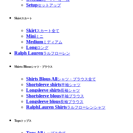
Setup
セットアップ
Skirt
スカート
Skirt
スカート全て
Mini
ミニ
Medium
ミディアム
Long
ロング
Ralph Lauren
ラルフローレン
Shirts Blous
シャツ・ブラウス
Shirts Blous All
シャツ・ブラウス全て
Shortsleeve shirts
半袖シャツ
Longsleeve shirts
長袖シャツ
Shortsleeve blous
半袖ブラウス
Longsleeve blous
長袖ブラウス
RalphLauren Shirts
ラルフローレンシャツ
Tops
トップス
Tops All