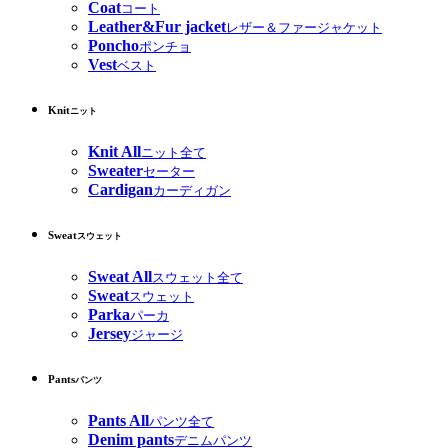
Coat
コート
Leather&Fur jacket
レザー＆ファージャケット
Poncho
ポンチョ
Vest
ベスト
Knit
ニット
Knit All
ニット全て
Sweater
セーター
Cardigan
カーディガン
Sweat
スウェット
Sweat All
スウェット全て
Sweat
スウェット
Parka
パーカ
Jersey
ジャージ
Pants
パンツ
Pants All
パンツ全て
Denim pants
デニムパンツ