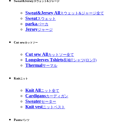
Sweat&Jersey
スウェット&ジャージ
Sweat&Jersey All
スウェット&ジャージ全て
Sweat
スウェット
parka
パーカ
Jersey
ジャージ
Cut sew
カットソー
Cut sew All
カットソー全て
Longsleeves Tshirts
長袖Tシャツ(ロンT)
Thermal
サーマル
Knit
ニット
Knit All
ニット全て
Cardigans
カーディガン
Sweater
セーター
Knit vest
ニットベスト
Pants
パンツ