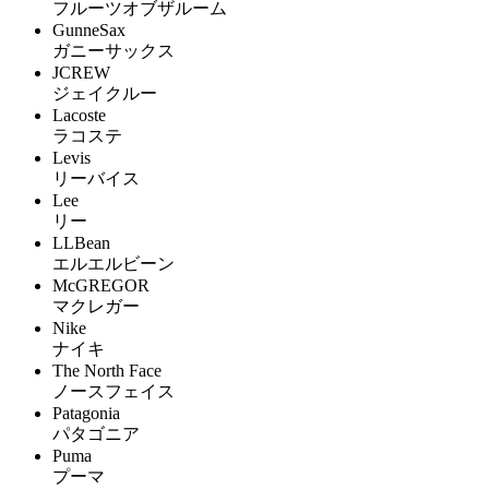
フルーツオブザルーム
GunneSax
ガニーサックス
JCREW
ジェイクルー
Lacoste
ラコステ
Levis
リーバイス
Lee
リー
LLBean
エルエルビーン
McGREGOR
マクレガー
Nike
ナイキ
The North Face
ノースフェイス
Patagonia
パタゴニア
Puma
プーマ