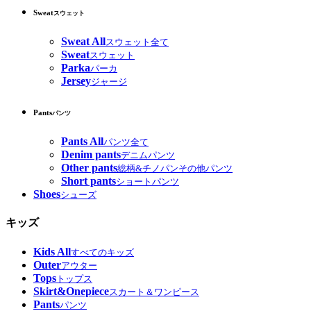
Sweat
スウェット
Sweat All
スウェット全て
Sweat
スウェット
Parka
パーカ
Jersey
ジャージ
Pants
パンツ
Pants All
パンツ全て
Denim pants
デニムパンツ
Other pants
総柄&チノパンその他パンツ
Short pants
ショートパンツ
Shoes
シューズ
キッズ
Kids All
すべてのキッズ
Outer
アウター
Tops
トップス
Skirt&Onepiece
スカート＆ワンピース
Pants
パンツ