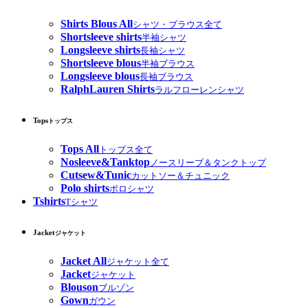
Shirts Blous All
シャツ・ブラウス全て
Shortsleeve shirts
半袖シャツ
Longsleeve shirts
長袖シャツ
Shortsleeve blous
半袖ブラウス
Longsleeve blous
長袖ブラウス
RalphLauren Shirts
ラルフローレンシャツ
Tops
トップス
Tops All
トップス全て
Nosleeve&Tanktop
ノースリーブ＆タンクトップ
Cutsew&Tunic
カットソー＆チュニック
Polo shirts
ポロシャツ
Tshirts
Tシャツ
Jacket
ジャケット
Jacket All
ジャケット全て
Jacket
ジャケット
Blouson
ブルゾン
Gown
ガウン