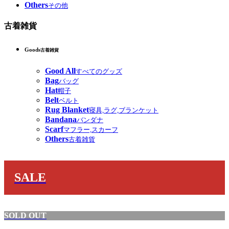
Others
その他
古着雑貨
Goods
古着雑貨
Good All
すべてのグッズ
Bag
バッグ
Hat
帽子
Belt
ベルト
Rug Blanket
寝具,ラグ,ブランケット
Bandana
バンダナ
Scarf
マフラー,スカーフ
Others
古着雑貨
SALE
SOLD OUT