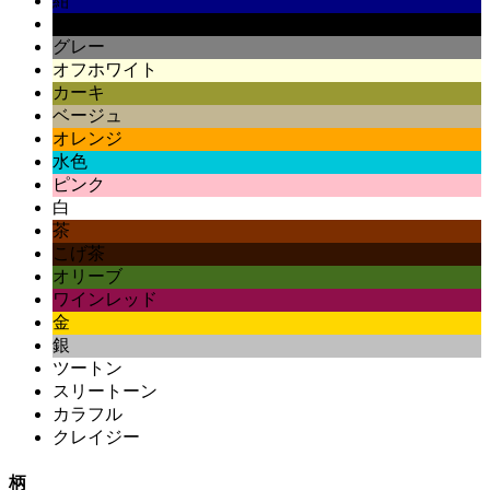
紺
黒
グレー
オフホワイト
カーキ
ベージュ
オレンジ
水色
ピンク
白
茶
こげ茶
オリーブ
ワインレッド
金
銀
ツートン
スリートーン
カラフル
クレイジー
柄