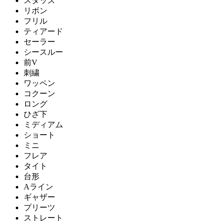
スタッズ
リボン
フリル
ティアード
セーラー
シースルー
前V
刺繍
ワッペン
コクーン
ロング
ひざ下
ミディアム
ショート
ミニ
フレア
タイト
台形
Aライン
ギャザー
プリーツ
ストレート