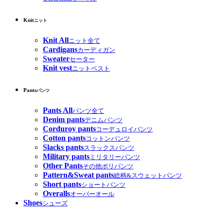
Knit
ニット
Knit All
ニット全て
Cardigans
カーディガン
Sweater
セーター
Knit vest
ニットベスト
Pants
パンツ
Pants All
パンツ全て
Denim pants
デニムパンツ
Corduroy pants
コーデュロイパンツ
Cotton pants
コットンパンツ
Slacks pants
スラックスパンツ
Military pants
ミリタリーパンツ
Other Pants
その他ポリパンツ
Pattern&Sweat pants
総柄&スウェットパンツ
Short pants
ショートパンツ
Overalls
オーバーオール
Shoes
シューズ