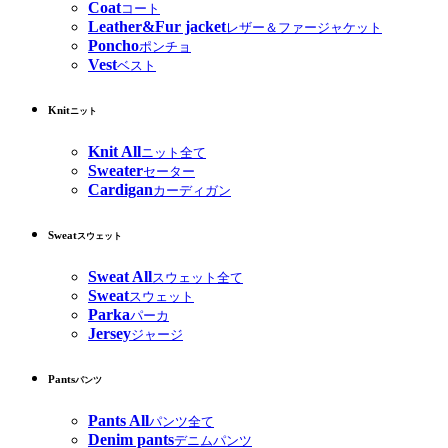
Coat
コート
Leather&Fur jacket
レザー＆ファージャケット
Poncho
ポンチョ
Vest
ベスト
Knit
ニット
Knit All
ニット全て
Sweater
セーター
Cardigan
カーディガン
Sweat
スウェット
Sweat All
スウェット全て
Sweat
スウェット
Parka
パーカ
Jersey
ジャージ
Pants
パンツ
Pants All
パンツ全て
Denim pants
デニムパンツ