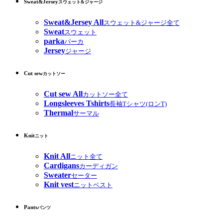
Sweat&Jersey
スウェット&ジャージ
Sweat&Jersey All
スウェット&ジャージ全て
Sweat
スウェット
parka
パーカ
Jersey
ジャージ
Cut sew
カットソー
Cut sew All
カットソー全て
Longsleeves Tshirts
長袖Tシャツ(ロンT)
Thermal
サーマル
Knit
ニット
Knit All
ニット全て
Cardigans
カーディガン
Sweater
セーター
Knit vest
ニットベスト
Pants
パンツ