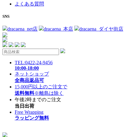
よくある質問
SNS
dracaena_net店
dracaena_本店
dracaena_ダイヤ街店
TEL:0422-24-9456
10:00-18:00
ネットショップ
全商品返品可
15,000円以上のご注文で
送料無料
※離島は除く
午後2時までのご注文
当日出荷
Free Wrapping
ラッピング無料