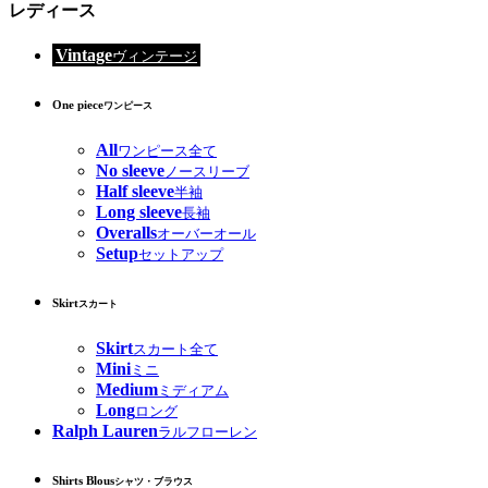
レディース
Vintage
ヴィンテージ
One piece
ワンピース
All
ワンピース全て
No sleeve
ノースリーブ
Half sleeve
半袖
Long sleeve
長袖
Overalls
オーバーオール
Setup
セットアップ
Skirt
スカート
Skirt
スカート全て
Mini
ミニ
Medium
ミディアム
Long
ロング
Ralph Lauren
ラルフローレン
Shirts Blous
シャツ・ブラウス