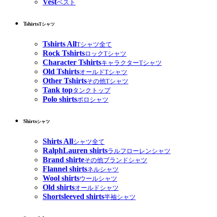
Vest
ベスト
Tshirts
Tシャツ
Tshirts All
Tシャツ全て
Rock Tshirts
ロックTシャツ
Character Tshirts
キャラクターTシャツ
Old Tshirts
オールドTシャツ
Other Tshirts
その他Tシャツ
Tank top
タンクトップ
Polo shirts
ポロシャツ
Shirts
シャツ
Shirts All
シャツ全て
RalphLauren shirts
ラルフローレンシャツ
Brand shirte
その他ブランドシャツ
Flannel shirts
ネルシャツ
Wool shirts
ウールシャツ
Old shirts
オールドシャツ
Shortsleeved shirts
半袖シャツ