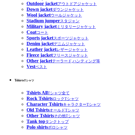
Outdoor jacket
アウトドアジャケット
Down jacket
ダウンジャケット
Wool jacket
ウールジャケット
Stadium jumper
スタジャン
Military jacket
ミリタリージャケット
Coat
コート
Sports jacket
スポーツジャケット
Denim jacket
デニムジャケット
Leather jacket
レザージャケット
Fleece jacket
フリースジャケット
Other jacket
テーラード,ハンティング等
Vest
ベスト
Tshirts
Tシャツ
Tshirts All
Tシャツ全て
Rock Tshirts
ロックTシャツ
Character Tshirts
キャラクターTシャツ
Old Tshirts
オールドTシャツ
Other Tshirts
その他Tシャツ
Tank top
タンクトップ
Polo shirts
ポロシャツ