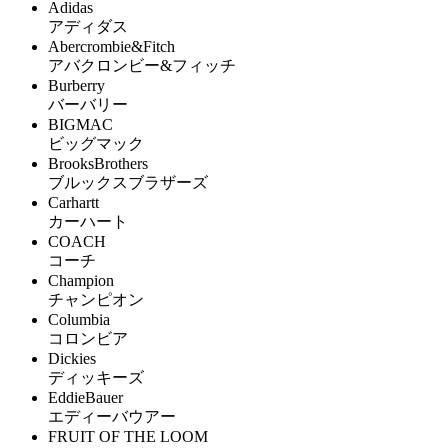
Adidas
アディダス
Abercrombie&Fitch
アバクロンビー&フィッチ
Burberry
バーバリー
BIGMAC
ビッグマック
BrooksBrothers
ブルックスブラザーズ
Carhartt
カーハート
COACH
コーチ
Champion
チャンピオン
Columbia
コロンビア
Dickies
ディッキーズ
EddieBauer
エディーバウアー
FRUIT OF THE LOOM