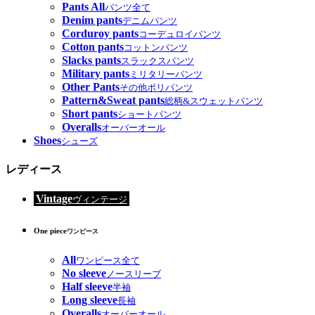
Pants All
パンツ全て
Denim pants
デニムパンツ
Corduroy pants
コーデュロイパンツ
Cotton pants
コットンパンツ
Slacks pants
スラックスパンツ
Military pants
ミリタリーパンツ
Other Pants
その他ポリパンツ
Pattern&Sweat pants
総柄&スウェットパンツ
Short pants
ショートパンツ
Overalls
オーバーオール
Shoes
シューズ
レディース
Vintage
ヴィンテージ
One piece
ワンピース
All
ワンピース全て
No sleeve
ノースリーブ
Half sleeve
半袖
Long sleeve
長袖
Overalls
オーバーオール