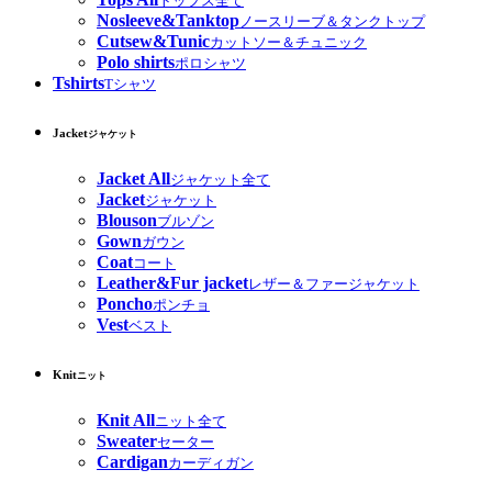
トップス全て
Nosleeve&Tanktop
ノースリーブ＆タンクトップ
Cutsew&Tunic
カットソー＆チュニック
Polo shirts
ポロシャツ
Tshirts
Tシャツ
Jacket
ジャケット
Jacket All
ジャケット全て
Jacket
ジャケット
Blouson
ブルゾン
Gown
ガウン
Coat
コート
Leather&Fur jacket
レザー＆ファージャケット
Poncho
ポンチョ
Vest
ベスト
Knit
ニット
Knit All
ニット全て
Sweater
セーター
Cardigan
カーディガン