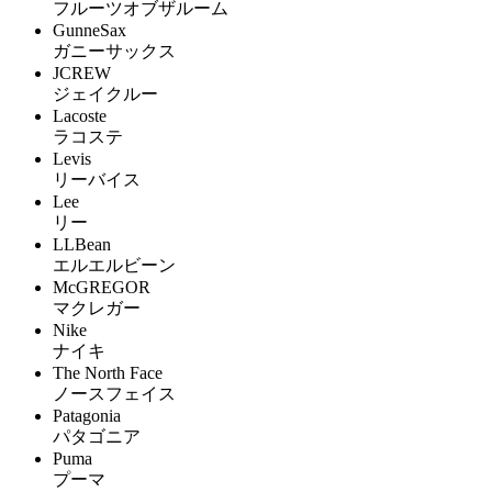
フルーツオブザルーム
GunneSax
ガニーサックス
JCREW
ジェイクルー
Lacoste
ラコステ
Levis
リーバイス
Lee
リー
LLBean
エルエルビーン
McGREGOR
マクレガー
Nike
ナイキ
The North Face
ノースフェイス
Patagonia
パタゴニア
Puma
プーマ