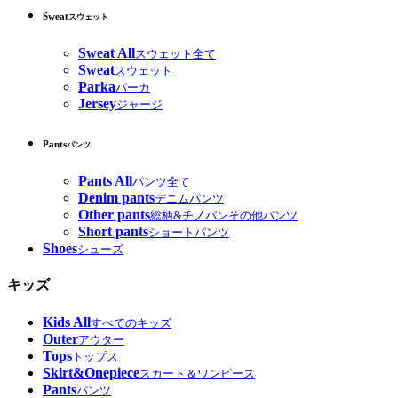
Sweat
スウェット
Sweat All
スウェット全て
Sweat
スウェット
Parka
パーカ
Jersey
ジャージ
Pants
パンツ
Pants All
パンツ全て
Denim pants
デニムパンツ
Other pants
総柄&チノパンその他パンツ
Short pants
ショートパンツ
Shoes
シューズ
キッズ
Kids All
すべてのキッズ
Outer
アウター
Tops
トップス
Skirt&Onepiece
スカート＆ワンピース
Pants
パンツ