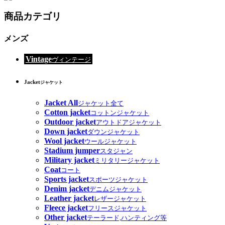
商品カテゴリ
メンズ
Vintage
ヴィンテージ
Jacket
ジャケット
Jacket All
ジャケット全て
Cotton jacket
コットンジャケット
Outdoor jacket
アウトドアジャケット
Down jacket
ダウンジャケット
Wool jacket
ウールジャケット
Stadium jumper
スタジャン
Military jacket
ミリタリージャケット
Coat
コート
Sports jacket
スポーツジャケット
Denim jacket
デニムジャケット
Leather jacket
レザージャケット
Fleece jacket
フリースジャケット
Other jacket
テーラード,ハンティング等