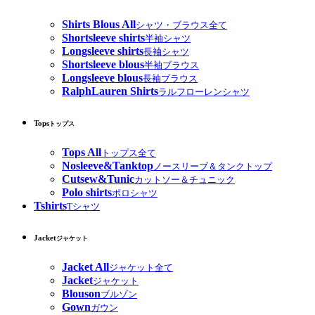
Shirts Blous All
シャツ・ブラウス全て
Shortsleeve shirts
半袖シャツ
Longsleeve shirts
長袖シャツ
Shortsleeve blous
半袖ブラウス
Longsleeve blous
長袖ブラウス
RalphLauren Shirts
ラルフローレンシャツ
Tops
トップス
Tops All
トップス全て
Nosleeve&Tanktop
ノースリーブ＆タンクトップ
Cutsew&Tunic
カットソー＆チュニック
Polo shirts
ポロシャツ
Tshirts
Tシャツ
Jacket
ジャケット
Jacket All
ジャケット全て
Jacket
ジャケット
Blouson
ブルゾン
Gown
ガウン