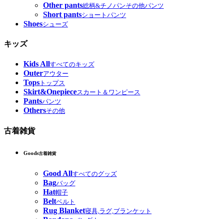
Other pants
総柄&チノパンその他パンツ
Short pants
ショートパンツ
Shoes
シューズ
キッズ
Kids All
すべてのキッズ
Outer
アウター
Tops
トップス
Skirt&Onepiece
スカート＆ワンピース
Pants
パンツ
Others
その他
古着雑貨
Goods
古着雑貨
Good All
すべてのグッズ
Bag
バッグ
Hat
帽子
Belt
ベルト
Rug Blanket
寝具,ラグ,ブランケット