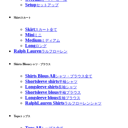
Setup
セットアップ
Skirt
スカート
Skirt
スカート全て
Mini
ミニ
Medium
ミディアム
Long
ロング
Ralph Lauren
ラルフローレン
Shirts Blous
シャツ・ブラウス
Shirts Blous All
シャツ・ブラウス全て
Shortsleeve shirts
半袖シャツ
Longsleeve shirts
長袖シャツ
Shortsleeve blous
半袖ブラウス
Longsleeve blous
長袖ブラウス
RalphLauren Shirts
ラルフローレンシャツ
Tops
トップス
Tops All