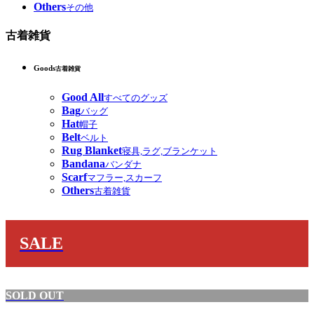
Others
その他
古着雑貨
Goods
古着雑貨
Good All
すべてのグッズ
Bag
バッグ
Hat
帽子
Belt
ベルト
Rug Blanket
寝具,ラグ,ブランケット
Bandana
バンダナ
Scarf
マフラー,スカーフ
Others
古着雑貨
SALE
SOLD OUT