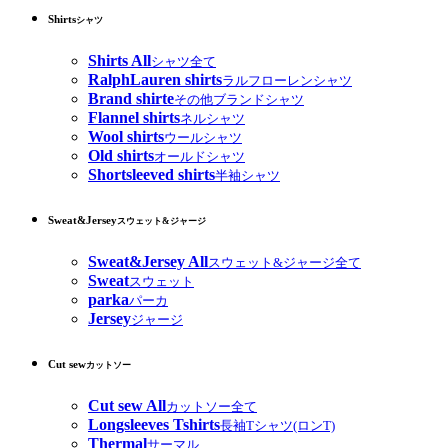
Shirts
シャツ
Shirts All
シャツ全て
RalphLauren shirts
ラルフローレンシャツ
Brand shirte
その他ブランドシャツ
Flannel shirts
ネルシャツ
Wool shirts
ウールシャツ
Old shirts
オールドシャツ
Shortsleeved shirts
半袖シャツ
Sweat&Jersey
スウェット&ジャージ
Sweat&Jersey All
スウェット&ジャージ全て
Sweat
スウェット
parka
パーカ
Jersey
ジャージ
Cut sew
カットソー
Cut sew All
カットソー全て
Longsleeves Tshirts
長袖Tシャツ(ロンT)
Thermal
サーマル