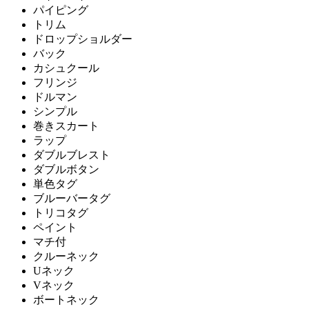
パイピング
トリム
ドロップショルダー
バック
カシュクール
フリンジ
ドルマン
シンプル
巻きスカート
ラップ
ダブルブレスト
ダブルボタン
単色タグ
ブルーバータグ
トリコタグ
ペイント
マチ付
クルーネック
Uネック
Vネック
ボートネック