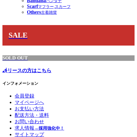
Bandana
バンダナ
Scarf
マフラー,スカーフ
Others
古着雑貨
SALE
SOLD OUT
リースの方はこちら
インフォメーション
会員登録
マイページへ
お支払い方法
配送方法・送料
お問い合わせ
求人情報
→採用強化中！
サイトマップ