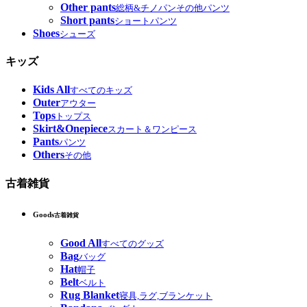
Other pants
総柄&チノパンその他パンツ
Short pants
ショートパンツ
Shoes
シューズ
キッズ
Kids All
すべてのキッズ
Outer
アウター
Tops
トップス
Skirt&Onepiece
スカート＆ワンピース
Pants
パンツ
Others
その他
古着雑貨
Goods
古着雑貨
Good All
すべてのグッズ
Bag
バッグ
Hat
帽子
Belt
ベルト
Rug Blanket
寝具,ラグ,ブランケット