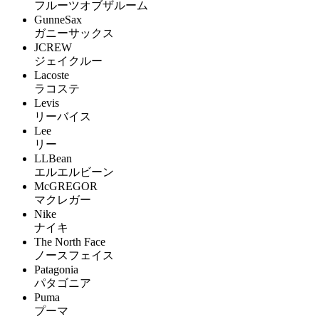
フルーツオブザルーム
GunneSax
ガニーサックス
JCREW
ジェイクルー
Lacoste
ラコステ
Levis
リーバイス
Lee
リー
LLBean
エルエルビーン
McGREGOR
マクレガー
Nike
ナイキ
The North Face
ノースフェイス
Patagonia
パタゴニア
Puma
プーマ