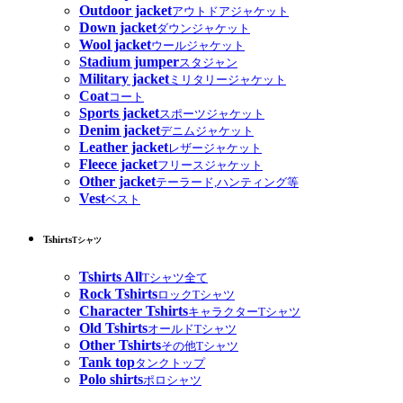
Outdoor jacket
アウトドアジャケット
Down jacket
ダウンジャケット
Wool jacket
ウールジャケット
Stadium jumper
スタジャン
Military jacket
ミリタリージャケット
Coat
コート
Sports jacket
スポーツジャケット
Denim jacket
デニムジャケット
Leather jacket
レザージャケット
Fleece jacket
フリースジャケット
Other jacket
テーラード,ハンティング等
Vest
ベスト
Tshirts
Tシャツ
Tshirts All
Tシャツ全て
Rock Tshirts
ロックTシャツ
Character Tshirts
キャラクターTシャツ
Old Tshirts
オールドTシャツ
Other Tshirts
その他Tシャツ
Tank top
タンクトップ
Polo shirts
ポロシャツ