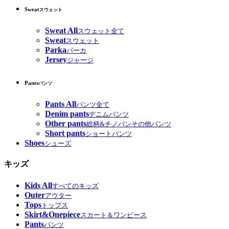
Sweat
スウェット
Sweat All
スウェット全て
Sweat
スウェット
Parka
パーカ
Jersey
ジャージ
Pants
パンツ
Pants All
パンツ全て
Denim pants
デニムパンツ
Other pants
総柄&チノパンその他パンツ
Short pants
ショートパンツ
Shoes
シューズ
キッズ
Kids All
すべてのキッズ
Outer
アウター
Tops
トップス
Skirt&Onepiece
スカート＆ワンピース
Pants
パンツ