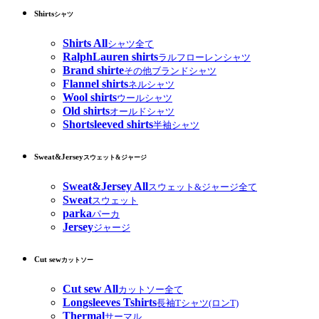
Shirts
シャツ
Shirts All
シャツ全て
RalphLauren shirts
ラルフローレンシャツ
Brand shirte
その他ブランドシャツ
Flannel shirts
ネルシャツ
Wool shirts
ウールシャツ
Old shirts
オールドシャツ
Shortsleeved shirts
半袖シャツ
Sweat&Jersey
スウェット&ジャージ
Sweat&Jersey All
スウェット&ジャージ全て
Sweat
スウェット
parka
パーカ
Jersey
ジャージ
Cut sew
カットソー
Cut sew All
カットソー全て
Longsleeves Tshirts
長袖Tシャツ(ロンT)
Thermal
サーマル