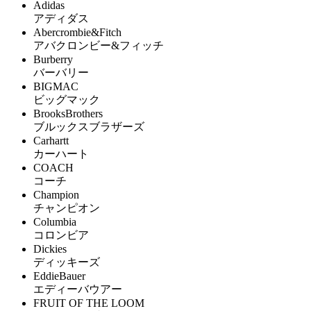
Adidas
アディダス
Abercrombie&Fitch
アバクロンビー&フィッチ
Burberry
バーバリー
BIGMAC
ビッグマック
BrooksBrothers
ブルックスブラザーズ
Carhartt
カーハート
COACH
コーチ
Champion
チャンピオン
Columbia
コロンビア
Dickies
ディッキーズ
EddieBauer
エディーバウアー
FRUIT OF THE LOOM