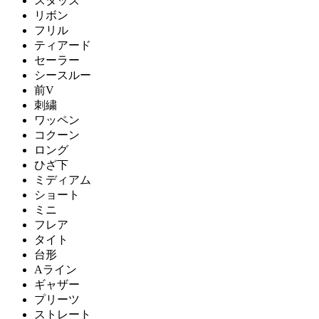
スタッズ
リボン
フリル
ティアード
セーラー
シースルー
前V
刺繍
ワッペン
コクーン
ロング
ひざ下
ミディアム
ショート
ミニ
フレア
タイト
台形
Aライン
ギャザー
プリーツ
ストレート