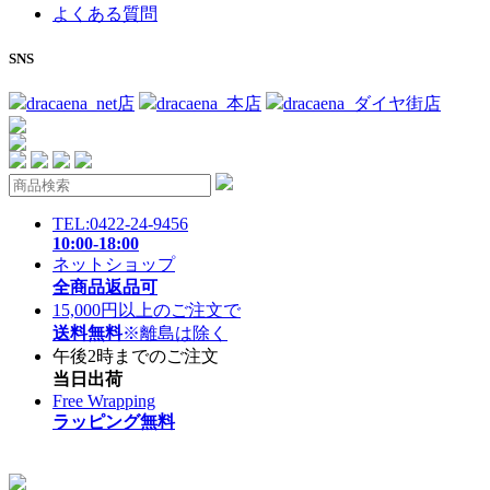
よくある質問
SNS
dracaena_net店
dracaena_本店
dracaena_ダイヤ街店
TEL:0422-24-9456
10:00-18:00
ネットショップ
全商品返品可
15,000円以上のご注文で
送料無料
※離島は除く
午後2時までのご注文
当日出荷
Free Wrapping
ラッピング無料