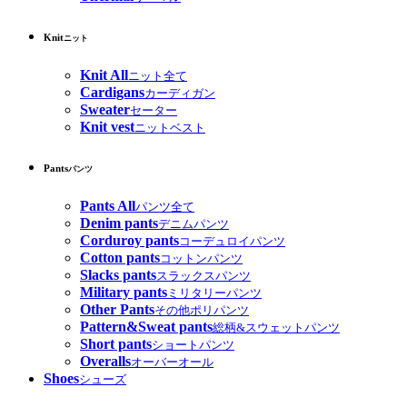
Knit
ニット
Knit All
ニット全て
Cardigans
カーディガン
Sweater
セーター
Knit vest
ニットベスト
Pants
パンツ
Pants All
パンツ全て
Denim pants
デニムパンツ
Corduroy pants
コーデュロイパンツ
Cotton pants
コットンパンツ
Slacks pants
スラックスパンツ
Military pants
ミリタリーパンツ
Other Pants
その他ポリパンツ
Pattern&Sweat pants
総柄&スウェットパンツ
Short pants
ショートパンツ
Overalls
オーバーオール
Shoes
シューズ