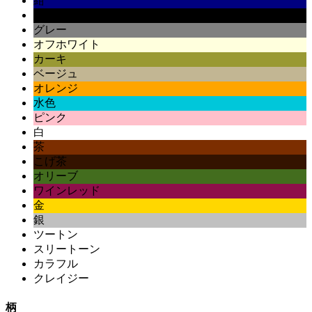
紺
黒
グレー
オフホワイト
カーキ
ベージュ
オレンジ
水色
ピンク
白
茶
こげ茶
オリーブ
ワインレッド
金
銀
ツートン
スリートーン
カラフル
クレイジー
柄