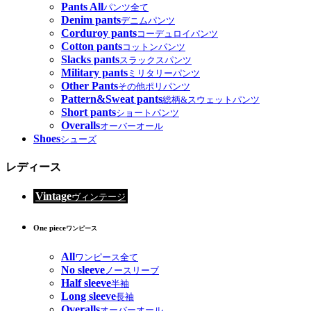
Pants All
パンツ全て
Denim pants
デニムパンツ
Corduroy pants
コーデュロイパンツ
Cotton pants
コットンパンツ
Slacks pants
スラックスパンツ
Military pants
ミリタリーパンツ
Other Pants
その他ポリパンツ
Pattern&Sweat pants
総柄&スウェットパンツ
Short pants
ショートパンツ
Overalls
オーバーオール
Shoes
シューズ
レディース
Vintage
ヴィンテージ
One piece
ワンピース
All
ワンピース全て
No sleeve
ノースリーブ
Half sleeve
半袖
Long sleeve
長袖
Overalls
オーバーオール