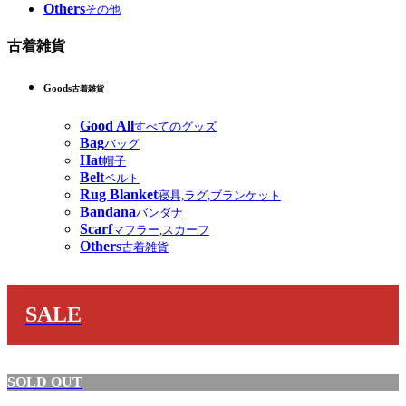
Others
その他
古着雑貨
Goods
古着雑貨
Good All
すべてのグッズ
Bag
バッグ
Hat
帽子
Belt
ベルト
Rug Blanket
寝具,ラグ,ブランケット
Bandana
バンダナ
Scarf
マフラー,スカーフ
Others
古着雑貨
SALE
SOLD OUT