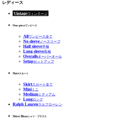
レディース
Vintage
ヴィンテージ
One piece
ワンピース
All
ワンピース全て
No sleeve
ノースリーブ
Half sleeve
半袖
Long sleeve
長袖
Overalls
オーバーオール
Setup
セットアップ
Skirt
スカート
Skirt
スカート全て
Mini
ミニ
Medium
ミディアム
Long
ロング
Ralph Lauren
ラルフローレン
Shirts Blous
シャツ・ブラウス