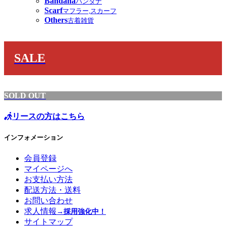
Bandana
バンダナ
Scarf
マフラー,スカーフ
Others
古着雑貨
SALE
SOLD OUT
リースの方はこちら
インフォメーション
会員登録
マイページへ
お支払い方法
配送方法・送料
お問い合わせ
求人情報
→採用強化中！
サイトマップ