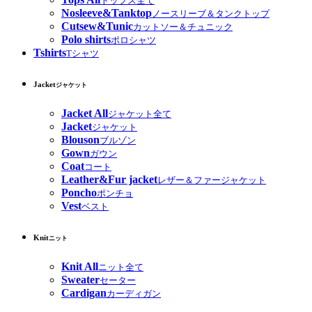
トップス全て
Nosleeve&Tanktop
ノースリーブ＆タンクトップ
Cutsew&Tunic
カットソー＆チュニック
Polo shirts
ポロシャツ
Tshirts
Tシャツ
Jacket
ジャケット
Jacket All
ジャケット全て
Jacket
ジャケット
Blouson
ブルゾン
Gown
ガウン
Coat
コート
Leather&Fur jacket
レザー＆ファージャケット
Poncho
ポンチョ
Vest
ベスト
Knit
ニット
Knit All
ニット全て
Sweater
セーター
Cardigan
カーディガン