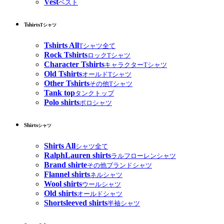
Vest
ベスト
Tshirts
Tシャツ
Tshirts All
Tシャツ全て
Rock Tshirts
ロックTシャツ
Character Tshirts
キャラクターTシャツ
Old Tshirts
オールドTシャツ
Other Tshirts
その他Tシャツ
Tank top
タンクトップ
Polo shirts
ポロシャツ
Shirts
シャツ
Shirts All
シャツ全て
RalphLauren shirts
ラルフローレンシャツ
Brand shirte
その他ブランドシャツ
Flannel shirts
ネルシャツ
Wool shirts
ウールシャツ
Old shirts
オールドシャツ
Shortsleeved shirts
半袖シャツ