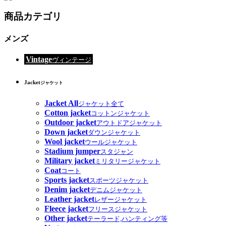
商品カテゴリ
メンズ
Vintage
ヴィンテージ
Jacket
ジャケット
Jacket All
ジャケット全て
Cotton jacket
コットンジャケット
Outdoor jacket
アウトドアジャケット
Down jacket
ダウンジャケット
Wool jacket
ウールジャケット
Stadium jumper
スタジャン
Military jacket
ミリタリージャケット
Coat
コート
Sports jacket
スポーツジャケット
Denim jacket
デニムジャケット
Leather jacket
レザージャケット
Fleece jacket
フリースジャケット
Other jacket
テーラード,ハンティング等