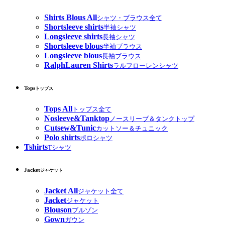
Shirts Blous All
シャツ・ブラウス全て
Shortsleeve shirts
半袖シャツ
Longsleeve shirts
長袖シャツ
Shortsleeve blous
半袖ブラウス
Longsleeve blous
長袖ブラウス
RalphLauren Shirts
ラルフローレンシャツ
Tops
トップス
Tops All
トップス全て
Nosleeve&Tanktop
ノースリーブ＆タンクトップ
Cutsew&Tunic
カットソー＆チュニック
Polo shirts
ポロシャツ
Tshirts
Tシャツ
Jacket
ジャケット
Jacket All
ジャケット全て
Jacket
ジャケット
Blouson
ブルゾン
Gown
ガウン