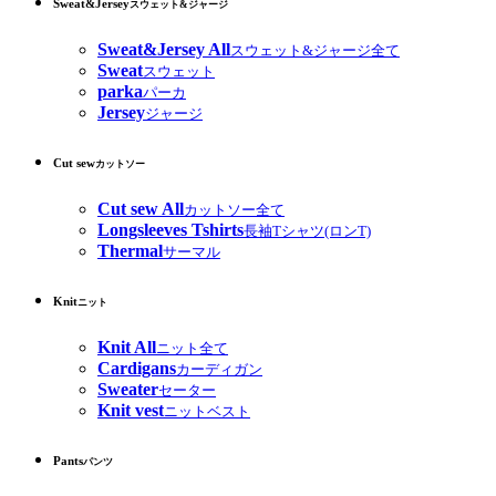
Sweat&Jersey
スウェット&ジャージ
Sweat&Jersey All
スウェット&ジャージ全て
Sweat
スウェット
parka
パーカ
Jersey
ジャージ
Cut sew
カットソー
Cut sew All
カットソー全て
Longsleeves Tshirts
長袖Tシャツ(ロンT)
Thermal
サーマル
Knit
ニット
Knit All
ニット全て
Cardigans
カーディガン
Sweater
セーター
Knit vest
ニットベスト
Pants
パンツ