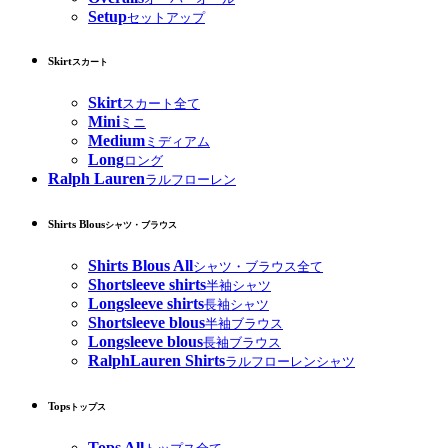
Setup
セットアップ
Skirt
スカート
Skirt
スカート全て
Mini
ミニ
Medium
ミディアム
Long
ロング
Ralph Lauren
ラルフローレン
Shirts Blous
シャツ・ブラウス
Shirts Blous All
シャツ・ブラウス全て
Shortsleeve shirts
半袖シャツ
Longsleeve shirts
長袖シャツ
Shortsleeve blous
半袖ブラウス
Longsleeve blous
長袖ブラウス
RalphLauren Shirts
ラルフローレンシャツ
Tops
トップス
Tops All