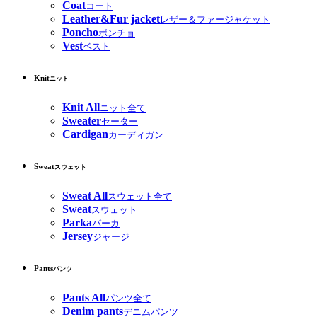
Coat
コート
Leather&Fur jacket
レザー＆ファージャケット
Poncho
ポンチョ
Vest
ベスト
Knit
ニット
Knit All
ニット全て
Sweater
セーター
Cardigan
カーディガン
Sweat
スウェット
Sweat All
スウェット全て
Sweat
スウェット
Parka
パーカ
Jersey
ジャージ
Pants
パンツ
Pants All
パンツ全て
Denim pants
デニムパンツ