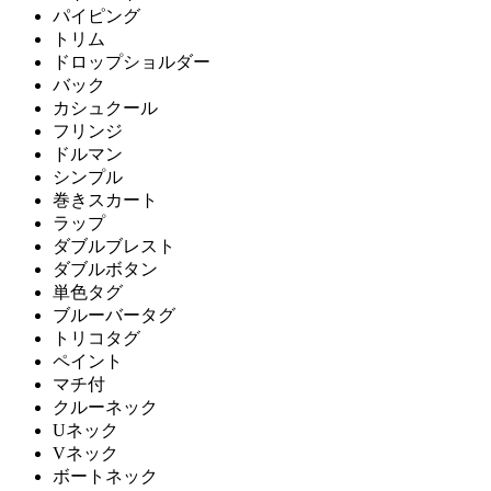
パイピング
トリム
ドロップショルダー
バック
カシュクール
フリンジ
ドルマン
シンプル
巻きスカート
ラップ
ダブルブレスト
ダブルボタン
単色タグ
ブルーバータグ
トリコタグ
ペイント
マチ付
クルーネック
Uネック
Vネック
ボートネック