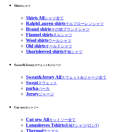
Shirts
シャツ
Shirts All
シャツ全て
RalphLauren shirts
ラルフローレンシャツ
Brand shirte
その他ブランドシャツ
Flannel shirts
ネルシャツ
Wool shirts
ウールシャツ
Old shirts
オールドシャツ
Shortsleeved shirts
半袖シャツ
Sweat&Jersey
スウェット&ジャージ
Sweat&Jersey All
スウェット&ジャージ全て
Sweat
スウェット
parka
パーカ
Jersey
ジャージ
Cut sew
カットソー
Cut sew All
カットソー全て
Longsleeves Tshirts
長袖Tシャツ(ロンT)
Thermal
サーマル