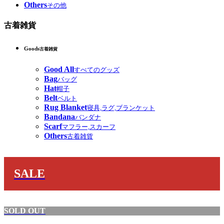
Others
その他
古着雑貨
Goods
古着雑貨
Good All
すべてのグッズ
Bag
バッグ
Hat
帽子
Belt
ベルト
Rug Blanket
寝具,ラグ,ブランケット
Bandana
バンダナ
Scarf
マフラー,スカーフ
Others
古着雑貨
SALE
SOLD OUT