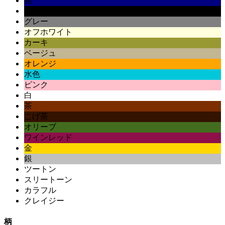
紺
黒
グレー
オフホワイト
カーキ
ベージュ
オレンジ
水色
ピンク
白
茶
こげ茶
オリーブ
ワインレッド
金
銀
ツートン
スリートーン
カラフル
クレイジー
柄