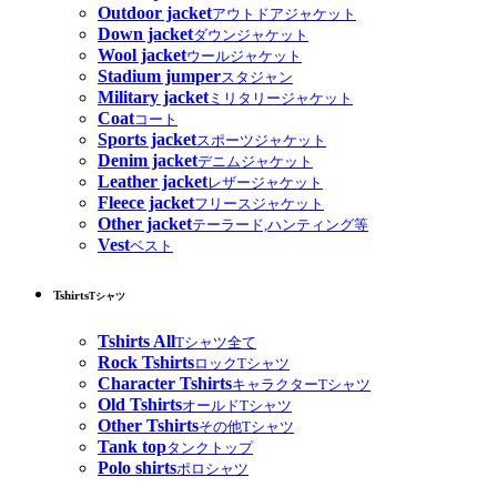
Outdoor jacket
アウトドアジャケット
Down jacket
ダウンジャケット
Wool jacket
ウールジャケット
Stadium jumper
スタジャン
Military jacket
ミリタリージャケット
Coat
コート
Sports jacket
スポーツジャケット
Denim jacket
デニムジャケット
Leather jacket
レザージャケット
Fleece jacket
フリースジャケット
Other jacket
テーラード,ハンティング等
Vest
ベスト
Tshirts
Tシャツ
Tshirts All
Tシャツ全て
Rock Tshirts
ロックTシャツ
Character Tshirts
キャラクターTシャツ
Old Tshirts
オールドTシャツ
Other Tshirts
その他Tシャツ
Tank top
タンクトップ
Polo shirts
ポロシャツ