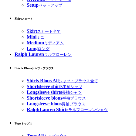
Setup
セットアップ
Skirt
スカート
Skirt
スカート全て
Mini
ミニ
Medium
ミディアム
Long
ロング
Ralph Lauren
ラルフローレン
Shirts Blous
シャツ・ブラウス
Shirts Blous All
シャツ・ブラウス全て
Shortsleeve shirts
半袖シャツ
Longsleeve shirts
長袖シャツ
Shortsleeve blous
半袖ブラウス
Longsleeve blous
長袖ブラウス
RalphLauren Shirts
ラルフローレンシャツ
Tops
トップス
Tops All