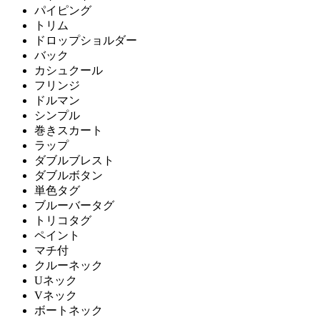
パイピング
トリム
ドロップショルダー
バック
カシュクール
フリンジ
ドルマン
シンプル
巻きスカート
ラップ
ダブルブレスト
ダブルボタン
単色タグ
ブルーバータグ
トリコタグ
ペイント
マチ付
クルーネック
Uネック
Vネック
ボートネック