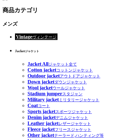
商品カテゴリ
メンズ
Vintage
ヴィンテージ
Jacket
ジャケット
Jacket All
ジャケット全て
Cotton jacket
コットンジャケット
Outdoor jacket
アウトドアジャケット
Down jacket
ダウンジャケット
Wool jacket
ウールジャケット
Stadium jumper
スタジャン
Military jacket
ミリタリージャケット
Coat
コート
Sports jacket
スポーツジャケット
Denim jacket
デニムジャケット
Leather jacket
レザージャケット
Fleece jacket
フリースジャケット
Other jacket
テーラード,ハンティング等