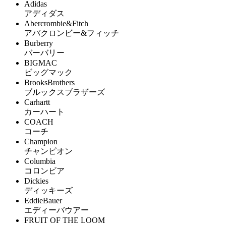
Adidas
アディダス
Abercrombie&Fitch
アバクロンビー&フィッチ
Burberry
バーバリー
BIGMAC
ビッグマック
BrooksBrothers
ブルックスブラザーズ
Carhartt
カーハート
COACH
コーチ
Champion
チャンピオン
Columbia
コロンビア
Dickies
ディッキーズ
EddieBauer
エディーバウアー
FRUIT OF THE LOOM