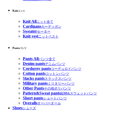
Knit
ニット
Knit All
ニット全て
Cardigans
カーディガン
Sweater
セーター
Knit vest
ニットベスト
Pants
パンツ
Pants All
パンツ全て
Denim pants
デニムパンツ
Corduroy pants
コーデュロイパンツ
Cotton pants
コットンパンツ
Slacks pants
スラックスパンツ
Military pants
ミリタリーパンツ
Other Pants
その他ポリパンツ
Pattern&Sweat pants
総柄&スウェットパンツ
Short pants
ショートパンツ
Overalls
オーバーオール
Shoes
シューズ