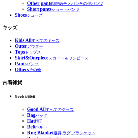
Other pants
総柄&チノパンその他パンツ
Short pants
ショートパンツ
Shoes
シューズ
キッズ
Kids All
すべてのキッズ
Outer
アウター
Tops
トップス
Skirt&Onepiece
スカート＆ワンピース
Pants
パンツ
Others
その他
古着雑貨
Goods
古着雑貨
Good All
すべてのグッズ
Bag
バッグ
Hat
帽子
Belt
ベルト
Rug Blanket
寝具,ラグ,ブランケット