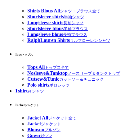
Shirts Blous All
シャツ・ブラウス全て
Shortsleeve shirts
半袖シャツ
Longsleeve shirts
長袖シャツ
Shortsleeve blous
半袖ブラウス
Longsleeve blous
長袖ブラウス
RalphLauren Shirts
ラルフローレンシャツ
Tops
トップス
Tops All
トップス全て
Nosleeve&Tanktop
ノースリーブ＆タンクトップ
Cutsew&Tunic
カットソー＆チュニック
Polo shirts
ポロシャツ
Tshirts
Tシャツ
Jacket
ジャケット
Jacket All
ジャケット全て
Jacket
ジャケット
Blouson
ブルゾン
Gown
ガウン