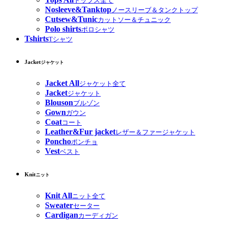
トップス全て
Nosleeve&Tanktop
ノースリーブ＆タンクトップ
Cutsew&Tunic
カットソー＆チュニック
Polo shirts
ポロシャツ
Tshirts
Tシャツ
Jacket
ジャケット
Jacket All
ジャケット全て
Jacket
ジャケット
Blouson
ブルゾン
Gown
ガウン
Coat
コート
Leather&Fur jacket
レザー＆ファージャケット
Poncho
ポンチョ
Vest
ベスト
Knit
ニット
Knit All
ニット全て
Sweater
セーター
Cardigan
カーディガン