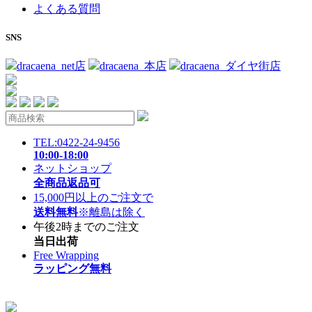
よくある質問
SNS
dracaena_net店
dracaena_本店
dracaena_ダイヤ街店
TEL:0422-24-9456
10:00-18:00
ネットショップ
全商品返品可
15,000円以上のご注文で
送料無料
※離島は除く
午後2時までのご注文
当日出荷
Free Wrapping
ラッピング無料