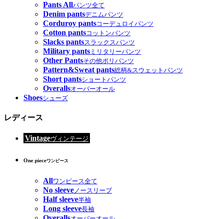
Pants All
パンツ全て
Denim pants
デニムパンツ
Corduroy pants
コーデュロイパンツ
Cotton pants
コットンパンツ
Slacks pants
スラックスパンツ
Military pants
ミリタリーパンツ
Other Pants
その他ポリパンツ
Pattern&Sweat pants
総柄&スウェットパンツ
Short pants
ショートパンツ
Overalls
オーバーオール
Shoes
シューズ
レディース
Vintage
ヴィンテージ
One piece
ワンピース
All
ワンピース全て
No sleeve
ノースリーブ
Half sleeve
半袖
Long sleeve
長袖
Overalls
オーバーオール