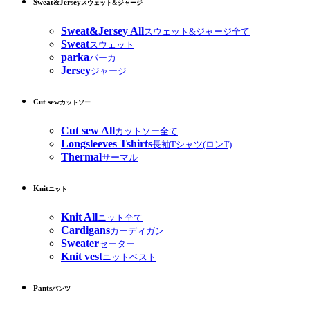
Sweat&Jersey
スウェット&ジャージ
Sweat&Jersey All
スウェット&ジャージ全て
Sweat
スウェット
parka
パーカ
Jersey
ジャージ
Cut sew
カットソー
Cut sew All
カットソー全て
Longsleeves Tshirts
長袖Tシャツ(ロンT)
Thermal
サーマル
Knit
ニット
Knit All
ニット全て
Cardigans
カーディガン
Sweater
セーター
Knit vest
ニットベスト
Pants
パンツ