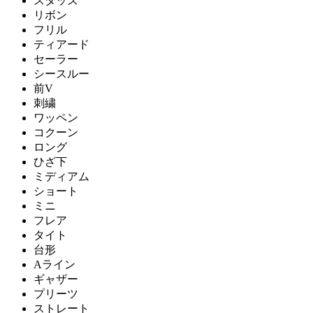
スタッズ
リボン
フリル
ティアード
セーラー
シースルー
前V
刺繍
ワッペン
コクーン
ロング
ひざ下
ミディアム
ショート
ミニ
フレア
タイト
台形
Aライン
ギャザー
プリーツ
ストレート