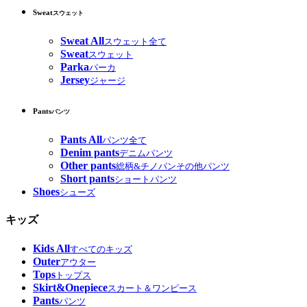
Sweat
スウェット
Sweat All
スウェット全て
Sweat
スウェット
Parka
パーカ
Jersey
ジャージ
Pants
パンツ
Pants All
パンツ全て
Denim pants
デニムパンツ
Other pants
総柄&チノパンその他パンツ
Short pants
ショートパンツ
Shoes
シューズ
キッズ
Kids All
すべてのキッズ
Outer
アウター
Tops
トップス
Skirt&Onepiece
スカート＆ワンピース
Pants
パンツ