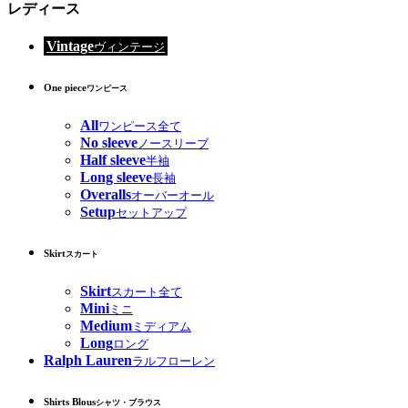
レディース
Vintage
ヴィンテージ
One piece
ワンピース
All
ワンピース全て
No sleeve
ノースリーブ
Half sleeve
半袖
Long sleeve
長袖
Overalls
オーバーオール
Setup
セットアップ
Skirt
スカート
Skirt
スカート全て
Mini
ミニ
Medium
ミディアム
Long
ロング
Ralph Lauren
ラルフローレン
Shirts Blous
シャツ・ブラウス