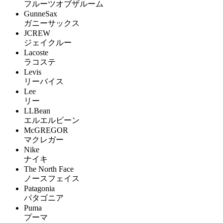
フルーツオブザルーム
GunneSax
ガニーサックス
JCREW
ジェイクルー
Lacoste
ラコステ
Levis
リーバイス
Lee
リー
LLBean
エルエルビーン
McGREGOR
マクレガー
Nike
ナイキ
The North Face
ノースフェイス
Patagonia
パタゴニア
Puma
プーマ