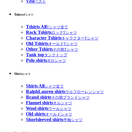
Vest
ベスト
Tshirts
Tシャツ
Tshirts All
Tシャツ全て
Rock Tshirts
ロックTシャツ
Character Tshirts
キャラクターTシャツ
Old Tshirts
オールドTシャツ
Other Tshirts
その他Tシャツ
Tank top
タンクトップ
Polo shirts
ポロシャツ
Shirts
シャツ
Shirts All
シャツ全て
RalphLauren shirts
ラルフローレンシャツ
Brand shirte
その他ブランドシャツ
Flannel shirts
ネルシャツ
Wool shirts
ウールシャツ
Old shirts
オールドシャツ
Shortsleeved shirts
半袖シャツ