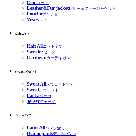
Coat
コート
Leather&Fur jacket
レザー＆ファージャケット
Poncho
ポンチョ
Vest
ベスト
Knit
ニット
Knit All
ニット全て
Sweater
セーター
Cardigan
カーディガン
Sweat
スウェット
Sweat All
スウェット全て
Sweat
スウェット
Parka
パーカ
Jersey
ジャージ
Pants
パンツ
Pants All
パンツ全て
Denim pants
デニムパンツ