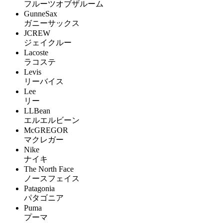
フルーツオブザルーム
GunneSax
ガニーサックス
JCREW
ジェイクルー
Lacoste
ラコステ
Levis
リーバイス
Lee
リー
LLBean
エルエルビーン
McGREGOR
マクレガー
Nike
ナイキ
The North Face
ノースフェイス
Patagonia
パタゴニア
Puma
プーマ