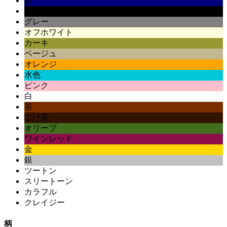
紺
黒
グレー
オフホワイト
カーキ
ベージュ
オレンジ
水色
ピンク
白
茶
こげ茶
オリーブ
ワインレッド
金
銀
ツートン
スリートーン
カラフル
クレイジー
柄