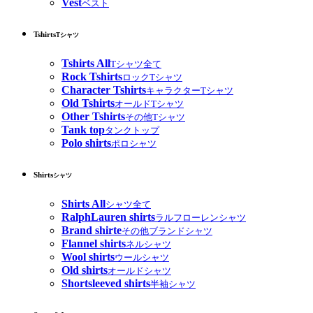
Vest
ベスト
Tshirts
Tシャツ
Tshirts All
Tシャツ全て
Rock Tshirts
ロックTシャツ
Character Tshirts
キャラクターTシャツ
Old Tshirts
オールドTシャツ
Other Tshirts
その他Tシャツ
Tank top
タンクトップ
Polo shirts
ポロシャツ
Shirts
シャツ
Shirts All
シャツ全て
RalphLauren shirts
ラルフローレンシャツ
Brand shirte
その他ブランドシャツ
Flannel shirts
ネルシャツ
Wool shirts
ウールシャツ
Old shirts
オールドシャツ
Shortsleeved shirts
半袖シャツ