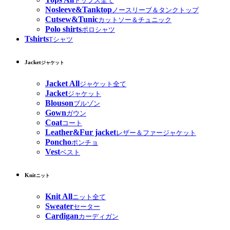
トップス全て
Nosleeve&Tanktop
ノースリーブ＆タンクトップ
Cutsew&Tunic
カットソー＆チュニック
Polo shirts
ポロシャツ
Tshirts
Tシャツ
Jacket
ジャケット
Jacket All
ジャケット全て
Jacket
ジャケット
Blouson
ブルゾン
Gown
ガウン
Coat
コート
Leather&Fur jacket
レザー＆ファージャケット
Poncho
ポンチョ
Vest
ベスト
Knit
ニット
Knit All
ニット全て
Sweater
セーター
Cardigan
カーディガン