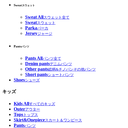
Sweat
スウェット
Sweat All
スウェット全て
Sweat
スウェット
Parka
パーカ
Jersey
ジャージ
Pants
パンツ
Pants All
パンツ全て
Denim pants
デニムパンツ
Other pants
総柄&チノパンその他パンツ
Short pants
ショートパンツ
Shoes
シューズ
キッズ
Kids All
すべてのキッズ
Outer
アウター
Tops
トップス
Skirt&Onepiece
スカート＆ワンピース
Pants
パンツ