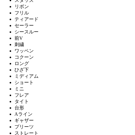
スタッズ
リボン
フリル
ティアード
セーラー
シースルー
前V
刺繍
ワッペン
コクーン
ロング
ひざ下
ミディアム
ショート
ミニ
フレア
タイト
台形
Aライン
ギャザー
プリーツ
ストレート