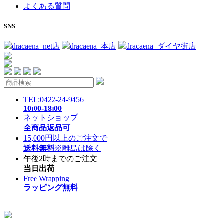
よくある質問
SNS
dracaena_net店
dracaena_本店
dracaena_ダイヤ街店
TEL:0422-24-9456
10:00-18:00
ネットショップ
全商品返品可
15,000円以上のご注文で
送料無料
※離島は除く
午後2時までのご注文
当日出荷
Free Wrapping
ラッピング無料