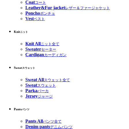
Coat
コート
Leather&Fur jacket
レザー＆ファージャケット
Poncho
ポンチョ
Vest
ベスト
Knit
ニット
Knit All
ニット全て
Sweater
セーター
Cardigan
カーディガン
Sweat
スウェット
Sweat All
スウェット全て
Sweat
スウェット
Parka
パーカ
Jersey
ジャージ
Pants
パンツ
Pants All
パンツ全て
Denim pants
デニムパンツ