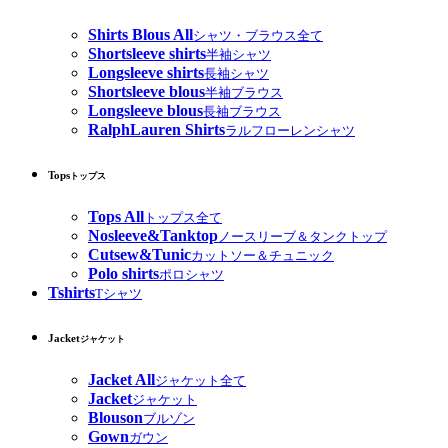
Shirts Blous All
シャツ・ブラウス全て
Shortsleeve shirts
半袖シャツ
Longsleeve shirts
長袖シャツ
Shortsleeve blous
半袖ブラウス
Longsleeve blous
長袖ブラウス
RalphLauren Shirts
ラルフローレンシャツ
Tops
トップス
Tops All
トップス全て
Nosleeve&Tanktop
ノースリーブ＆タンクトップ
Cutsew&Tunic
カットソー＆チュニック
Polo shirts
ポロシャツ
Tshirts
Tシャツ
Jacket
ジャケット
Jacket All
ジャケット全て
Jacket
ジャケット
Blouson
ブルゾン
Gown
ガウン