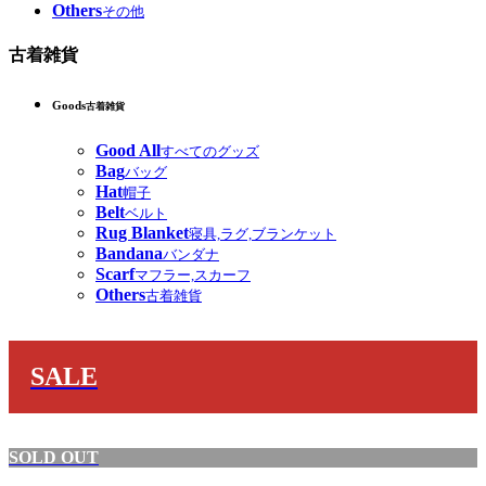
Others
その他
古着雑貨
Goods
古着雑貨
Good All
すべてのグッズ
Bag
バッグ
Hat
帽子
Belt
ベルト
Rug Blanket
寝具,ラグ,ブランケット
Bandana
バンダナ
Scarf
マフラー,スカーフ
Others
古着雑貨
SALE
SOLD OUT