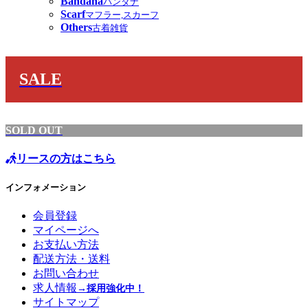
Bandana
バンダナ
Scarf
マフラー,スカーフ
Others
古着雑貨
SALE
SOLD OUT
リースの方はこちら
インフォメーション
会員登録
マイページへ
お支払い方法
配送方法・送料
お問い合わせ
求人情報
→採用強化中！
サイトマップ