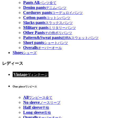
Pants All
パンツ全て
Denim pants
デニムパンツ
Corduroy pants
コーデュロイパンツ
Cotton pants
コットンパンツ
Slacks pants
スラックスパンツ
Military pants
ミリタリーパンツ
Other Pants
その他ポリパンツ
Pattern&Sweat pants
総柄&スウェットパンツ
Short pants
ショートパンツ
Overalls
オーバーオール
Shoes
シューズ
レディース
Vintage
ヴィンテージ
One piece
ワンピース
All
ワンピース全て
No sleeve
ノースリーブ
Half sleeve
半袖
Long sleeve
長袖
Overalls
オーバーオール