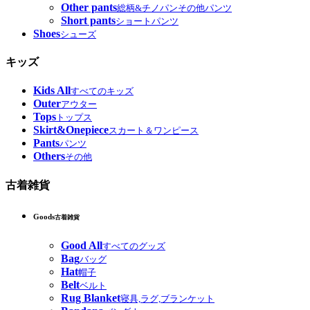
Other pants
総柄&チノパンその他パンツ
Short pants
ショートパンツ
Shoes
シューズ
キッズ
Kids All
すべてのキッズ
Outer
アウター
Tops
トップス
Skirt&Onepiece
スカート＆ワンピース
Pants
パンツ
Others
その他
古着雑貨
Goods
古着雑貨
Good All
すべてのグッズ
Bag
バッグ
Hat
帽子
Belt
ベルト
Rug Blanket
寝具,ラグ,ブランケット