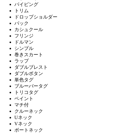
パイピング
トリム
ドロップショルダー
バック
カシュクール
フリンジ
ドルマン
シンプル
巻きスカート
ラップ
ダブルブレスト
ダブルボタン
単色タグ
ブルーバータグ
トリコタグ
ペイント
マチ付
クルーネック
Uネック
Vネック
ボートネック