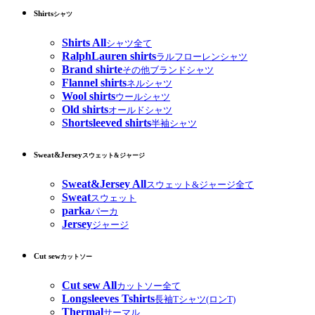
Shirts
シャツ
Shirts All
シャツ全て
RalphLauren shirts
ラルフローレンシャツ
Brand shirte
その他ブランドシャツ
Flannel shirts
ネルシャツ
Wool shirts
ウールシャツ
Old shirts
オールドシャツ
Shortsleeved shirts
半袖シャツ
Sweat&Jersey
スウェット&ジャージ
Sweat&Jersey All
スウェット&ジャージ全て
Sweat
スウェット
parka
パーカ
Jersey
ジャージ
Cut sew
カットソー
Cut sew All
カットソー全て
Longsleeves Tshirts
長袖Tシャツ(ロンT)
Thermal
サーマル