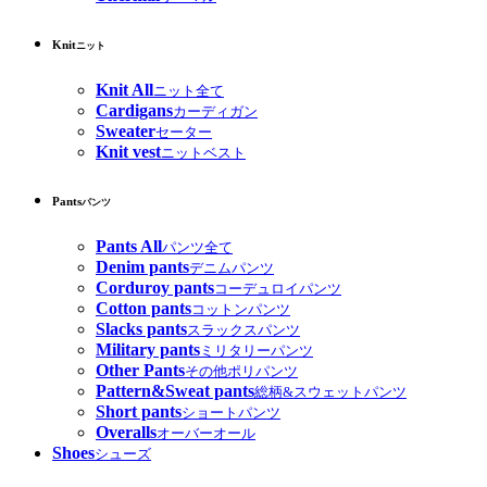
Knit
ニット
Knit All
ニット全て
Cardigans
カーディガン
Sweater
セーター
Knit vest
ニットベスト
Pants
パンツ
Pants All
パンツ全て
Denim pants
デニムパンツ
Corduroy pants
コーデュロイパンツ
Cotton pants
コットンパンツ
Slacks pants
スラックスパンツ
Military pants
ミリタリーパンツ
Other Pants
その他ポリパンツ
Pattern&Sweat pants
総柄&スウェットパンツ
Short pants
ショートパンツ
Overalls
オーバーオール
Shoes
シューズ