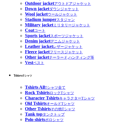
Outdoor jacket
アウトドアジャケット
Down jacket
ダウンジャケット
Wool jacket
ウールジャケット
Stadium jumper
スタジャン
Military jacket
ミリタリージャケット
Coat
コート
Sports jacket
スポーツジャケット
Denim jacket
デニムジャケット
Leather jacket
レザージャケット
Fleece jacket
フリースジャケット
Other jacket
テーラード,ハンティング等
Vest
ベスト
Tshirts
Tシャツ
Tshirts All
Tシャツ全て
Rock Tshirts
ロックTシャツ
Character Tshirts
キャラクターTシャツ
Old Tshirts
オールドTシャツ
Other Tshirts
その他Tシャツ
Tank top
タンクトップ
Polo shirts
ポロシャツ