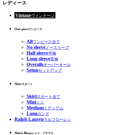
レディース
Vintage
ヴィンテージ
One piece
ワンピース
All
ワンピース全て
No sleeve
ノースリーブ
Half sleeve
半袖
Long sleeve
長袖
Overalls
オーバーオール
Setup
セットアップ
Skirt
スカート
Skirt
スカート全て
Mini
ミニ
Medium
ミディアム
Long
ロング
Ralph Lauren
ラルフローレン
Shirts Blous
シャツ・ブラウス