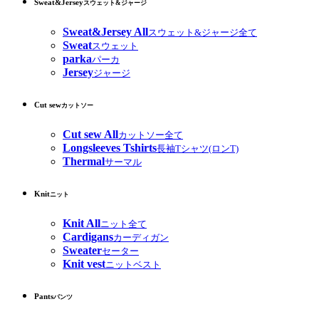
Sweat&Jersey
スウェット&ジャージ
Sweat&Jersey All
スウェット&ジャージ全て
Sweat
スウェット
parka
パーカ
Jersey
ジャージ
Cut sew
カットソー
Cut sew All
カットソー全て
Longsleeves Tshirts
長袖Tシャツ(ロンT)
Thermal
サーマル
Knit
ニット
Knit All
ニット全て
Cardigans
カーディガン
Sweater
セーター
Knit vest
ニットベスト
Pants
パンツ