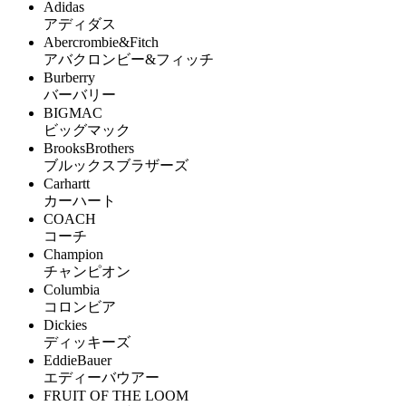
Adidas
アディダス
Abercrombie&Fitch
アバクロンビー&フィッチ
Burberry
バーバリー
BIGMAC
ビッグマック
BrooksBrothers
ブルックスブラザーズ
Carhartt
カーハート
COACH
コーチ
Champion
チャンピオン
Columbia
コロンビア
Dickies
ディッキーズ
EddieBauer
エディーバウアー
FRUIT OF THE LOOM