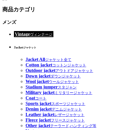
商品カテゴリ
メンズ
Vintage
ヴィンテージ
Jacket
ジャケット
Jacket All
ジャケット全て
Cotton jacket
コットンジャケット
Outdoor jacket
アウトドアジャケット
Down jacket
ダウンジャケット
Wool jacket
ウールジャケット
Stadium jumper
スタジャン
Military jacket
ミリタリージャケット
Coat
コート
Sports jacket
スポーツジャケット
Denim jacket
デニムジャケット
Leather jacket
レザージャケット
Fleece jacket
フリースジャケット
Other jacket
テーラード,ハンティング等