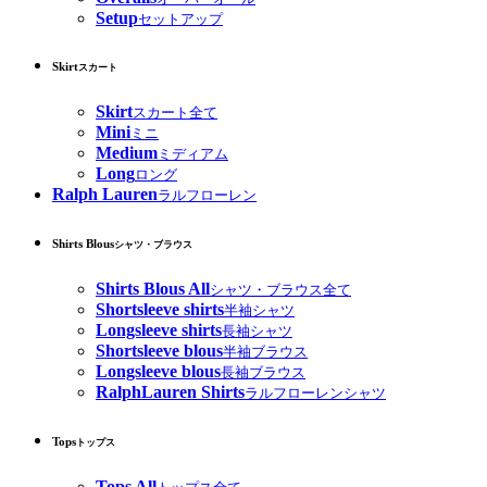
Setup
セットアップ
Skirt
スカート
Skirt
スカート全て
Mini
ミニ
Medium
ミディアム
Long
ロング
Ralph Lauren
ラルフローレン
Shirts Blous
シャツ・ブラウス
Shirts Blous All
シャツ・ブラウス全て
Shortsleeve shirts
半袖シャツ
Longsleeve shirts
長袖シャツ
Shortsleeve blous
半袖ブラウス
Longsleeve blous
長袖ブラウス
RalphLauren Shirts
ラルフローレンシャツ
Tops
トップス
Tops All