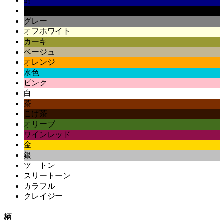
紺
黒
グレー
オフホワイト
カーキ
ベージュ
オレンジ
水色
ピンク
白
茶
こげ茶
オリーブ
ワインレッド
金
銀
ツートン
スリートーン
カラフル
クレイジー
柄