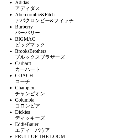
Adidas
アディダス
Abercrombie&Fitch
アバクロンビー&フィッチ
Burberry
バーバリー
BIGMAC
ビッグマック
BrooksBrothers
ブルックスブラザーズ
Carhartt
カーハート
COACH
コーチ
Champion
チャンピオン
Columbia
コロンビア
Dickies
ディッキーズ
EddieBauer
エディーバウアー
FRUIT OF THE LOOM