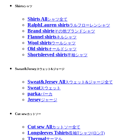
Shirts
シャツ
Shirts All
シャツ全て
RalphLauren shirts
ラルフローレンシャツ
Brand shirte
その他ブランドシャツ
Flannel shirts
ネルシャツ
Wool shirts
ウールシャツ
Old shirts
オールドシャツ
Shortsleeved shirts
半袖シャツ
Sweat&Jersey
スウェット&ジャージ
Sweat&Jersey All
スウェット&ジャージ全て
Sweat
スウェット
parka
パーカ
Jersey
ジャージ
Cut sew
カットソー
Cut sew All
カットソー全て
Longsleeves Tshirts
長袖Tシャツ(ロンT)
Thermal
サーマル