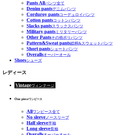
Pants All
パンツ全て
Denim pants
デニムパンツ
Corduroy pants
コーデュロイパンツ
Cotton pants
コットンパンツ
Slacks pants
スラックスパンツ
Military pants
ミリタリーパンツ
Other Pants
その他ポリパンツ
Pattern&Sweat pants
総柄&スウェットパンツ
Short pants
ショートパンツ
Overalls
オーバーオール
Shoes
シューズ
レディース
Vintage
ヴィンテージ
One piece
ワンピース
All
ワンピース全て
No sleeve
ノースリーブ
Half sleeve
半袖
Long sleeve
長袖
Overalls
オーバーオール