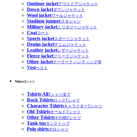
Outdoor jacket
アウトドアジャケット
Down jacket
ダウンジャケット
Wool jacket
ウールジャケット
Stadium jumper
スタジャン
Military jacket
ミリタリージャケット
Coat
コート
Sports jacket
スポーツジャケット
Denim jacket
デニムジャケット
Leather jacket
レザージャケット
Fleece jacket
フリースジャケット
Other jacket
テーラード,ハンティング等
Vest
ベスト
Tshirts
Tシャツ
Tshirts All
Tシャツ全て
Rock Tshirts
ロックTシャツ
Character Tshirts
キャラクターTシャツ
Old Tshirts
オールドTシャツ
Other Tshirts
その他Tシャツ
Tank top
タンクトップ
Polo shirts
ポロシャツ