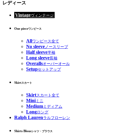
レディース
Vintage
ヴィンテージ
One piece
ワンピース
All
ワンピース全て
No sleeve
ノースリーブ
Half sleeve
半袖
Long sleeve
長袖
Overalls
オーバーオール
Setup
セットアップ
Skirt
スカート
Skirt
スカート全て
Mini
ミニ
Medium
ミディアム
Long
ロング
Ralph Lauren
ラルフローレン
Shirts Blous
シャツ・ブラウス