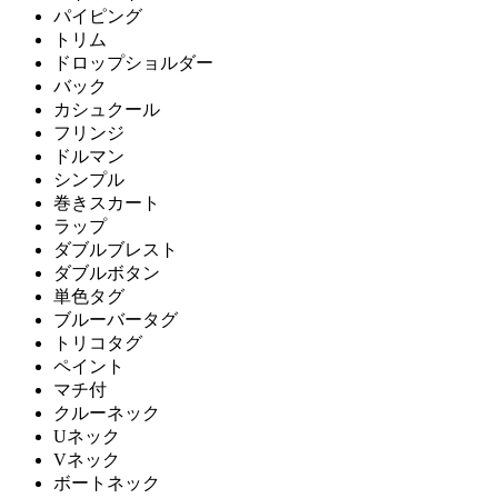
パイピング
トリム
ドロップショルダー
バック
カシュクール
フリンジ
ドルマン
シンプル
巻きスカート
ラップ
ダブルブレスト
ダブルボタン
単色タグ
ブルーバータグ
トリコタグ
ペイント
マチ付
クルーネック
Uネック
Vネック
ボートネック