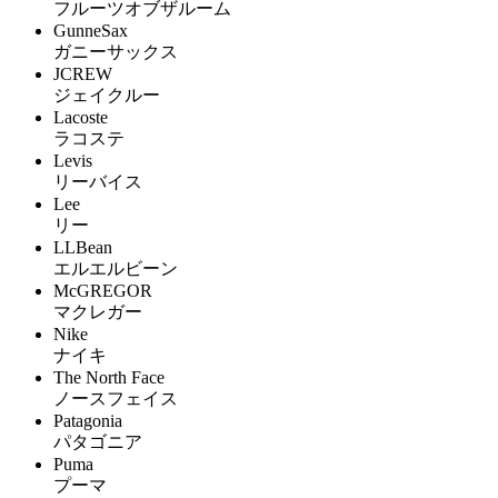
フルーツオブザルーム
GunneSax
ガニーサックス
JCREW
ジェイクルー
Lacoste
ラコステ
Levis
リーバイス
Lee
リー
LLBean
エルエルビーン
McGREGOR
マクレガー
Nike
ナイキ
The North Face
ノースフェイス
Patagonia
パタゴニア
Puma
プーマ