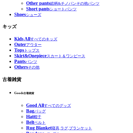
Other pants
総柄&チノパンその他パンツ
Short pants
ショートパンツ
Shoes
シューズ
キッズ
Kids All
すべてのキッズ
Outer
アウター
Tops
トップス
Skirt&Onepiece
スカート＆ワンピース
Pants
パンツ
Others
その他
古着雑貨
Goods
古着雑貨
Good All
すべてのグッズ
Bag
バッグ
Hat
帽子
Belt
ベルト
Rug Blanket
寝具,ラグ,ブランケット