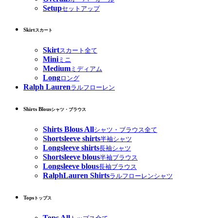
Setup
セットアップ
Skirt
スカート
Skirt
スカート全て
Mini
ミニ
Medium
ミディアム
Long
ロング
Ralph Lauren
ラルフローレン
Shirts Blous
シャツ・ブラウス
Shirts Blous All
シャツ・ブラウス全て
Shortsleeve shirts
半袖シャツ
Longsleeve shirts
長袖シャツ
Shortsleeve blous
半袖ブラウス
Longsleeve blous
長袖ブラウス
RalphLauren Shirts
ラルフローレンシャツ
Tops
トップス
Tops All