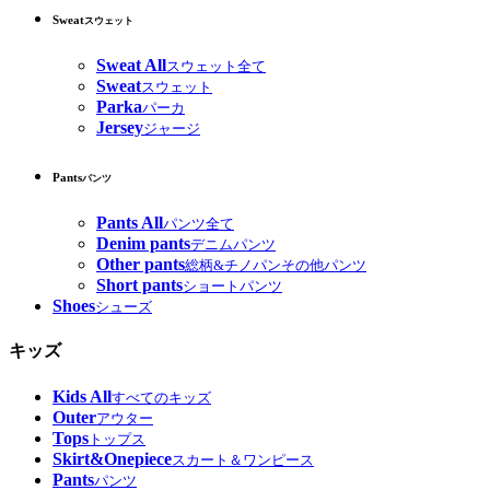
Sweat
スウェット
Sweat All
スウェット全て
Sweat
スウェット
Parka
パーカ
Jersey
ジャージ
Pants
パンツ
Pants All
パンツ全て
Denim pants
デニムパンツ
Other pants
総柄&チノパンその他パンツ
Short pants
ショートパンツ
Shoes
シューズ
キッズ
Kids All
すべてのキッズ
Outer
アウター
Tops
トップス
Skirt&Onepiece
スカート＆ワンピース
Pants
パンツ