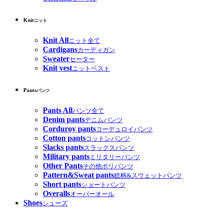
Knit
ニット
Knit All
ニット全て
Cardigans
カーディガン
Sweater
セーター
Knit vest
ニットベスト
Pants
パンツ
Pants All
パンツ全て
Denim pants
デニムパンツ
Corduroy pants
コーデュロイパンツ
Cotton pants
コットンパンツ
Slacks pants
スラックスパンツ
Military pants
ミリタリーパンツ
Other Pants
その他ポリパンツ
Pattern&Sweat pants
総柄&スウェットパンツ
Short pants
ショートパンツ
Overalls
オーバーオール
Shoes
シューズ