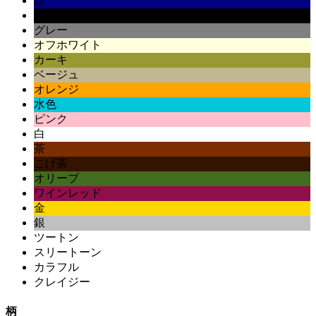
紺
黒
グレー
オフホワイト
カーキ
ベージュ
オレンジ
水色
ピンク
白
茶
こげ茶
オリーブ
ワインレッド
金
銀
ツートン
スリートーン
カラフル
クレイジー
柄