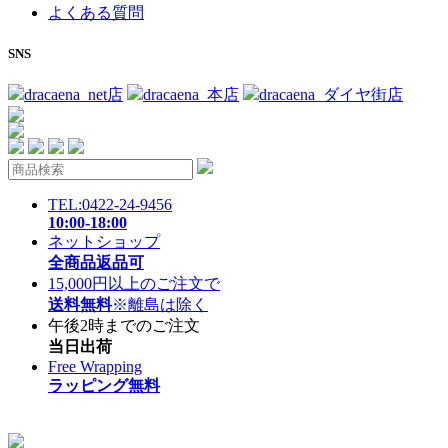
よくある質問
SNS
dracaena_net店
dracaena_本店
dracaena_ダイヤ街店
TEL:0422-24-9456
10:00-18:00
ネットショップ
全商品返品可
15,000円以上のご注文で
送料無料
※離島は除く
午後2時までのご注文
当日出荷
Free Wrapping
ラッピング無料