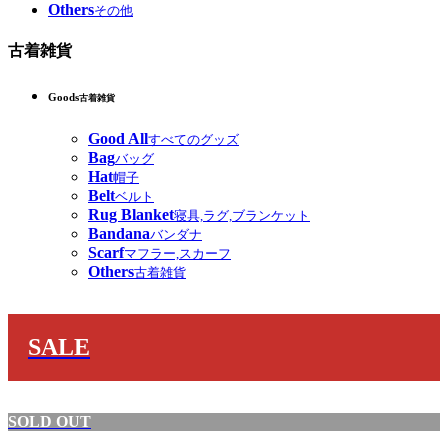
Others
その他
古着雑貨
Goods
古着雑貨
Good All
すべてのグッズ
Bag
バッグ
Hat
帽子
Belt
ベルト
Rug Blanket
寝具,ラグ,ブランケット
Bandana
バンダナ
Scarf
マフラー,スカーフ
Others
古着雑貨
SALE
SOLD OUT