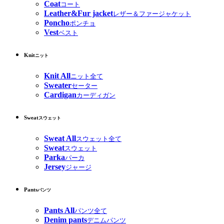
Coat
コート
Leather&Fur jacket
レザー＆ファージャケット
Poncho
ポンチョ
Vest
ベスト
Knit
ニット
Knit All
ニット全て
Sweater
セーター
Cardigan
カーディガン
Sweat
スウェット
Sweat All
スウェット全て
Sweat
スウェット
Parka
パーカ
Jersey
ジャージ
Pants
パンツ
Pants All
パンツ全て
Denim pants
デニムパンツ