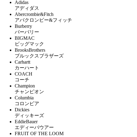
Adidas
アディダス
Abercrombie&Fitch
アバクロンビー&フィッチ
Burberry
バーバリー
BIGMAC
ビッグマック
BrooksBrothers
ブルックスブラザーズ
Carhartt
カーハート
COACH
コーチ
Champion
チャンピオン
Columbia
コロンビア
Dickies
ディッキーズ
EddieBauer
エディーバウアー
FRUIT OF THE LOOM