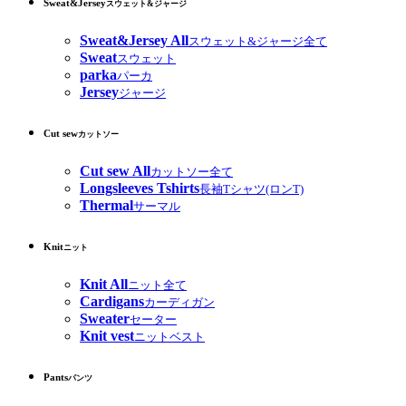
Sweat&Jersey
スウェット&ジャージ
Sweat&Jersey All
スウェット&ジャージ全て
Sweat
スウェット
parka
パーカ
Jersey
ジャージ
Cut sew
カットソー
Cut sew All
カットソー全て
Longsleeves Tshirts
長袖Tシャツ(ロンT)
Thermal
サーマル
Knit
ニット
Knit All
ニット全て
Cardigans
カーディガン
Sweater
セーター
Knit vest
ニットベスト
Pants
パンツ