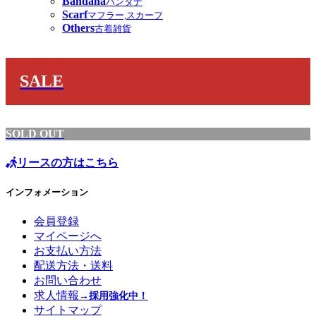
Bandana
バンダナ
Scarf
マフラー,スカーフ
Others
古着雑貨
SALE
SOLD OUT
リースの方はこちら
インフォメーション
会員登録
マイページへ
お支払い方法
配送方法・送料
お問い合わせ
求人情報
→採用強化中！
サイトマップ