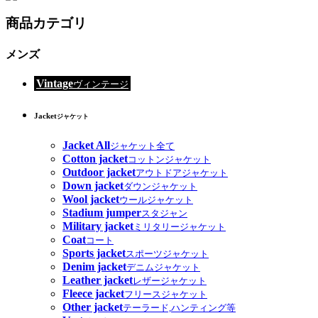
商品カテゴリ
メンズ
Vintage
ヴィンテージ
Jacket
ジャケット
Jacket All
ジャケット全て
Cotton jacket
コットンジャケット
Outdoor jacket
アウトドアジャケット
Down jacket
ダウンジャケット
Wool jacket
ウールジャケット
Stadium jumper
スタジャン
Military jacket
ミリタリージャケット
Coat
コート
Sports jacket
スポーツジャケット
Denim jacket
デニムジャケット
Leather jacket
レザージャケット
Fleece jacket
フリースジャケット
Other jacket
テーラード,ハンティング等