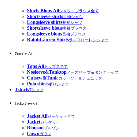
Shirts Blous All
シャツ・ブラウス全て
Shortsleeve shirts
半袖シャツ
Longsleeve shirts
長袖シャツ
Shortsleeve blous
半袖ブラウス
Longsleeve blous
長袖ブラウス
RalphLauren Shirts
ラルフローレンシャツ
Tops
トップス
Tops All
トップス全て
Nosleeve&Tanktop
ノースリーブ＆タンクトップ
Cutsew&Tunic
カットソー＆チュニック
Polo shirts
ポロシャツ
Tshirts
Tシャツ
Jacket
ジャケット
Jacket All
ジャケット全て
Jacket
ジャケット
Blouson
ブルゾン
Gown
ガウン