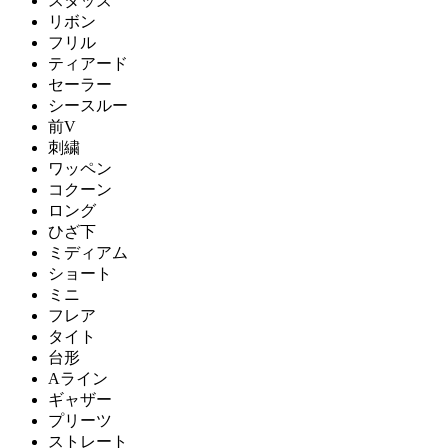
スタッズ
リボン
フリル
ティアード
セーラー
シースルー
前V
刺繍
ワッペン
コクーン
ロング
ひざ下
ミディアム
ショート
ミニ
フレア
タイト
台形
Aライン
ギャザー
プリーツ
ストレート