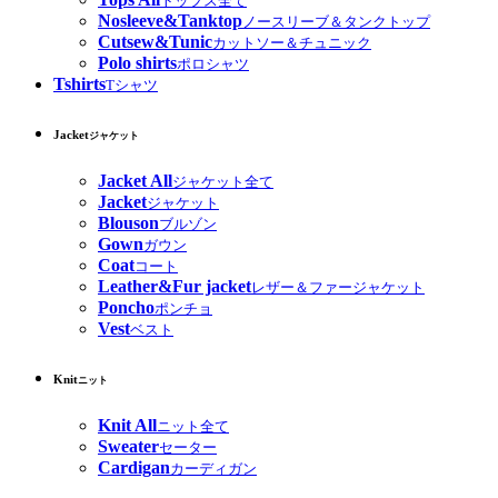
トップス全て
Nosleeve&Tanktop
ノースリーブ＆タンクトップ
Cutsew&Tunic
カットソー＆チュニック
Polo shirts
ポロシャツ
Tshirts
Tシャツ
Jacket
ジャケット
Jacket All
ジャケット全て
Jacket
ジャケット
Blouson
ブルゾン
Gown
ガウン
Coat
コート
Leather&Fur jacket
レザー＆ファージャケット
Poncho
ポンチョ
Vest
ベスト
Knit
ニット
Knit All
ニット全て
Sweater
セーター
Cardigan
カーディガン