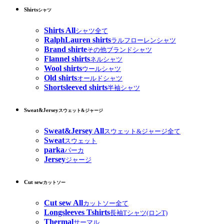
Shirts
シャツ
Shirts All
シャツ全て
RalphLauren shirts
ラルフローレンシャツ
Brand shirte
その他ブランドシャツ
Flannel shirts
ネルシャツ
Wool shirts
ウールシャツ
Old shirts
オールドシャツ
Shortsleeved shirts
半袖シャツ
Sweat&Jersey
スウェット&ジャージ
Sweat&Jersey All
スウェット&ジャージ全て
Sweat
スウェット
parka
パーカ
Jersey
ジャージ
Cut sew
カットソー
Cut sew All
カットソー全て
Longsleeves Tshirts
長袖Tシャツ(ロンT)
Thermal
サーマル