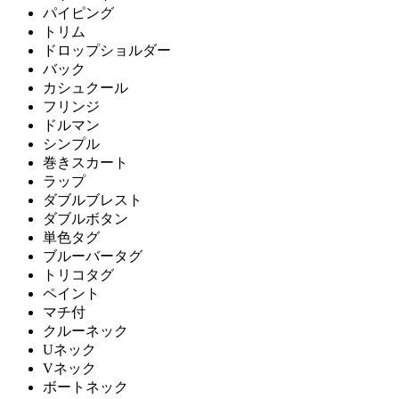
パイピング
トリム
ドロップショルダー
バック
カシュクール
フリンジ
ドルマン
シンプル
巻きスカート
ラップ
ダブルブレスト
ダブルボタン
単色タグ
ブルーバータグ
トリコタグ
ペイント
マチ付
クルーネック
Uネック
Vネック
ボートネック