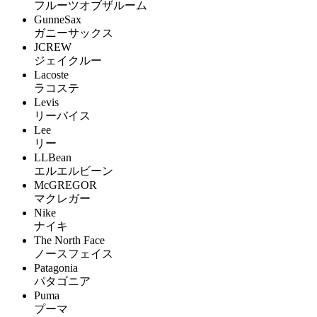
フルーツオブザルーム
GunneSax
ガニーサックス
JCREW
ジェイクルー
Lacoste
ラコステ
Levis
リーバイス
Lee
リー
LLBean
エルエルビーン
McGREGOR
マクレガー
Nike
ナイキ
The North Face
ノースフェイス
Patagonia
パタゴニア
Puma
プーマ