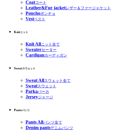
Coat
コート
Leather&Fur jacket
レザー＆ファージャケット
Poncho
ポンチョ
Vest
ベスト
Knit
ニット
Knit All
ニット全て
Sweater
セーター
Cardigan
カーディガン
Sweat
スウェット
Sweat All
スウェット全て
Sweat
スウェット
Parka
パーカ
Jersey
ジャージ
Pants
パンツ
Pants All
パンツ全て
Denim pants
デニムパンツ