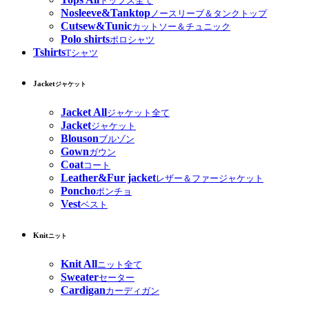
トップス全て
Nosleeve&Tanktop
ノースリーブ＆タンクトップ
Cutsew&Tunic
カットソー＆チュニック
Polo shirts
ポロシャツ
Tshirts
Tシャツ
Jacket
ジャケット
Jacket All
ジャケット全て
Jacket
ジャケット
Blouson
ブルゾン
Gown
ガウン
Coat
コート
Leather&Fur jacket
レザー＆ファージャケット
Poncho
ポンチョ
Vest
ベスト
Knit
ニット
Knit All
ニット全て
Sweater
セーター
Cardigan
カーディガン