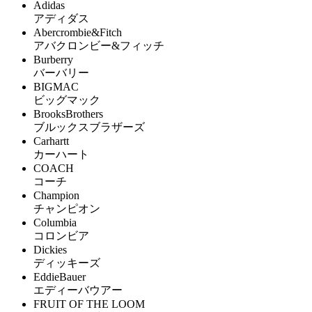
Adidas
アディダス
Abercrombie&Fitch
アバクロンビー&フィッチ
Burberry
バーバリー
BIGMAC
ビッグマック
BrooksBrothers
ブルックスブラザーズ
Carhartt
カーハート
COACH
コーチ
Champion
チャンピオン
Columbia
コロンビア
Dickies
ディッキーズ
EddieBauer
エディーバウアー
FRUIT OF THE LOOM