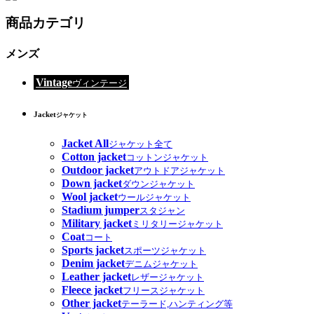
商品カテゴリ
メンズ
Vintage
ヴィンテージ
Jacket
ジャケット
Jacket All
ジャケット全て
Cotton jacket
コットンジャケット
Outdoor jacket
アウトドアジャケット
Down jacket
ダウンジャケット
Wool jacket
ウールジャケット
Stadium jumper
スタジャン
Military jacket
ミリタリージャケット
Coat
コート
Sports jacket
スポーツジャケット
Denim jacket
デニムジャケット
Leather jacket
レザージャケット
Fleece jacket
フリースジャケット
Other jacket
テーラード,ハンティング等