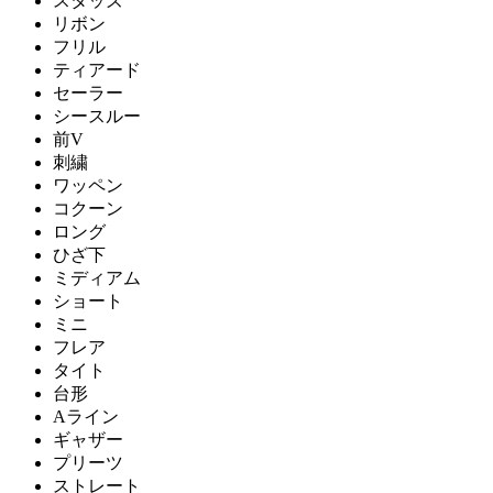
スタッズ
リボン
フリル
ティアード
セーラー
シースルー
前V
刺繍
ワッペン
コクーン
ロング
ひざ下
ミディアム
ショート
ミニ
フレア
タイト
台形
Aライン
ギャザー
プリーツ
ストレート