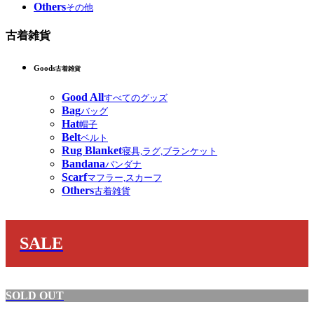
Others
その他
古着雑貨
Goods
古着雑貨
Good All
すべてのグッズ
Bag
バッグ
Hat
帽子
Belt
ベルト
Rug Blanket
寝具,ラグ,ブランケット
Bandana
バンダナ
Scarf
マフラー,スカーフ
Others
古着雑貨
SALE
SOLD OUT