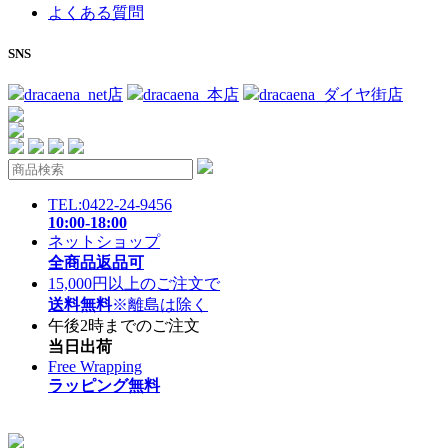
よくある質問
SNS
dracaena_net店
dracaena_本店
dracaena_ダイヤ街店
TEL:0422-24-9456
10:00-18:00
ネットショップ
全商品返品可
15,000円以上のご注文で
送料無料
※離島は除く
午後2時までのご注文
当日出荷
Free Wrapping
ラッピング無料