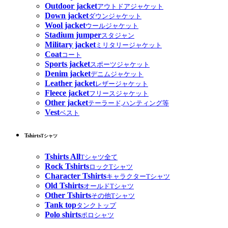
Outdoor jacket
アウトドアジャケット
Down jacket
ダウンジャケット
Wool jacket
ウールジャケット
Stadium jumper
スタジャン
Military jacket
ミリタリージャケット
Coat
コート
Sports jacket
スポーツジャケット
Denim jacket
デニムジャケット
Leather jacket
レザージャケット
Fleece jacket
フリースジャケット
Other jacket
テーラード,ハンティング等
Vest
ベスト
Tshirts
Tシャツ
Tshirts All
Tシャツ全て
Rock Tshirts
ロックTシャツ
Character Tshirts
キャラクターTシャツ
Old Tshirts
オールドTシャツ
Other Tshirts
その他Tシャツ
Tank top
タンクトップ
Polo shirts
ポロシャツ