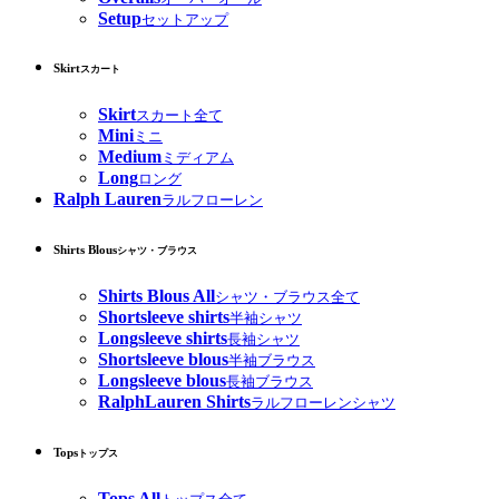
Setup
セットアップ
Skirt
スカート
Skirt
スカート全て
Mini
ミニ
Medium
ミディアム
Long
ロング
Ralph Lauren
ラルフローレン
Shirts Blous
シャツ・ブラウス
Shirts Blous All
シャツ・ブラウス全て
Shortsleeve shirts
半袖シャツ
Longsleeve shirts
長袖シャツ
Shortsleeve blous
半袖ブラウス
Longsleeve blous
長袖ブラウス
RalphLauren Shirts
ラルフローレンシャツ
Tops
トップス
Tops All