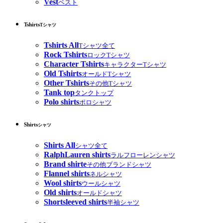
Vest
ベスト
Tshirts
Tシャツ
Tshirts All
Tシャツ全て
Rock Tshirts
ロックTシャツ
Character Tshirts
キャラクターTシャツ
Old Tshirts
オールドTシャツ
Other Tshirts
その他Tシャツ
Tank top
タンクトップ
Polo shirts
ポロシャツ
Shirts
シャツ
Shirts All
シャツ全て
RalphLauren shirts
ラルフローレンシャツ
Brand shirte
その他ブランドシャツ
Flannel shirts
ネルシャツ
Wool shirts
ウールシャツ
Old shirts
オールドシャツ
Shortsleeved shirts
半袖シャツ