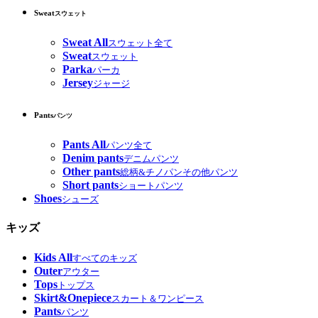
Sweat
スウェット
Sweat All
スウェット全て
Sweat
スウェット
Parka
パーカ
Jersey
ジャージ
Pants
パンツ
Pants All
パンツ全て
Denim pants
デニムパンツ
Other pants
総柄&チノパンその他パンツ
Short pants
ショートパンツ
Shoes
シューズ
キッズ
Kids All
すべてのキッズ
Outer
アウター
Tops
トップス
Skirt&Onepiece
スカート＆ワンピース
Pants
パンツ