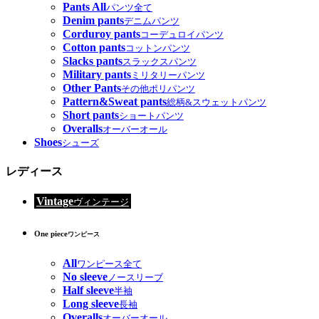
Pants All
パンツ全て
Denim pants
デニムパンツ
Corduroy pants
コーデュロイパンツ
Cotton pants
コットンパンツ
Slacks pants
スラックスパンツ
Military pants
ミリタリーパンツ
Other Pants
その他ポリパンツ
Pattern&Sweat pants
総柄&スウェットパンツ
Short pants
ショートパンツ
Overalls
オーバーオール
Shoes
シューズ
レディース
Vintage
ヴィンテージ
One piece
ワンピース
All
ワンピース全て
No sleeve
ノースリーブ
Half sleeve
半袖
Long sleeve
長袖
Overalls
オーバーオール