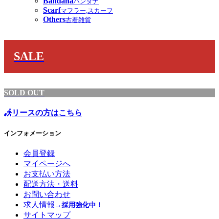
Bandana
バンダナ
Scarf
マフラー,スカーフ
Others
古着雑貨
SALE
SOLD OUT
リースの方はこちら
インフォメーション
会員登録
マイページへ
お支払い方法
配送方法・送料
お問い合わせ
求人情報
→採用強化中！
サイトマップ