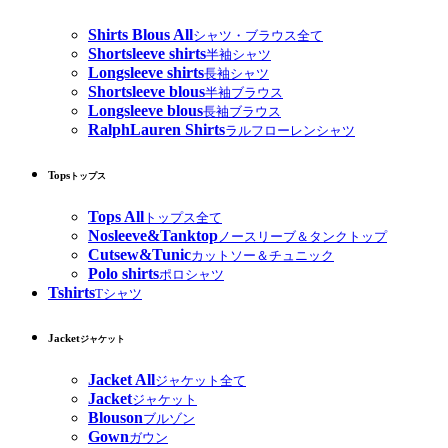
Shirts Blous All
シャツ・ブラウス全て
Shortsleeve shirts
半袖シャツ
Longsleeve shirts
長袖シャツ
Shortsleeve blous
半袖ブラウス
Longsleeve blous
長袖ブラウス
RalphLauren Shirts
ラルフローレンシャツ
Tops
トップス
Tops All
トップス全て
Nosleeve&Tanktop
ノースリーブ＆タンクトップ
Cutsew&Tunic
カットソー＆チュニック
Polo shirts
ポロシャツ
Tshirts
Tシャツ
Jacket
ジャケット
Jacket All
ジャケット全て
Jacket
ジャケット
Blouson
ブルゾン
Gown
ガウン