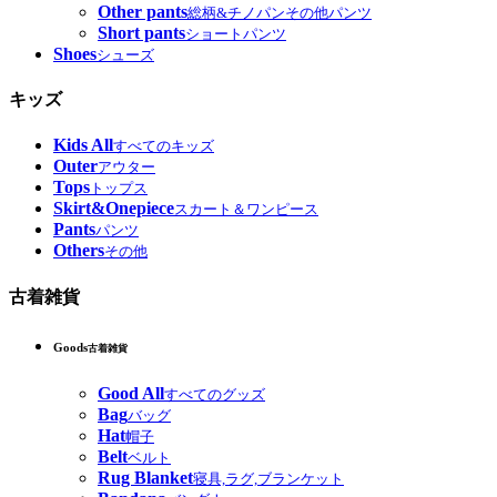
Other pants
総柄&チノパンその他パンツ
Short pants
ショートパンツ
Shoes
シューズ
キッズ
Kids All
すべてのキッズ
Outer
アウター
Tops
トップス
Skirt&Onepiece
スカート＆ワンピース
Pants
パンツ
Others
その他
古着雑貨
Goods
古着雑貨
Good All
すべてのグッズ
Bag
バッグ
Hat
帽子
Belt
ベルト
Rug Blanket
寝具,ラグ,ブランケット