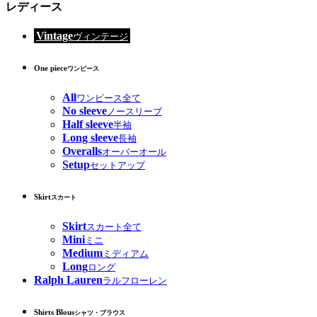
レディース
Vintage
ヴィンテージ
One piece
ワンピース
All
ワンピース全て
No sleeve
ノースリーブ
Half sleeve
半袖
Long sleeve
長袖
Overalls
オーバーオール
Setup
セットアップ
Skirt
スカート
Skirt
スカート全て
Mini
ミニ
Medium
ミディアム
Long
ロング
Ralph Lauren
ラルフローレン
Shirts Blous
シャツ・ブラウス