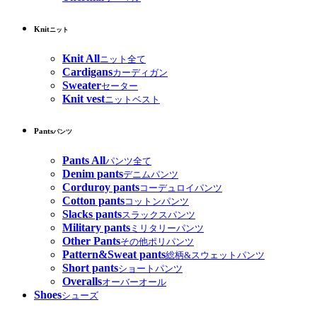
Knit
ニット
Knit All
ニット全て
Cardigans
カーディガン
Sweater
セーター
Knit vest
ニットベスト
Pants
パンツ
Pants All
パンツ全て
Denim pants
デニムパンツ
Corduroy pants
コーデュロイパンツ
Cotton pants
コットンパンツ
Slacks pants
スラックスパンツ
Military pants
ミリタリーパンツ
Other Pants
その他ポリパンツ
Pattern&Sweat pants
総柄&スウェットパンツ
Short pants
ショートパンツ
Overalls
オーバーオール
Shoes
シューズ