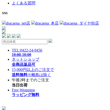
よくある質問
SNS
dracaena_net店
dracaena_本店
dracaena_ダイヤ街店
TEL:0422-24-9456
10:00-18:00
ネットショップ
全商品返品可
15,000円以上のご注文で
送料無料
※離島は除く
午後2時までのご注文
当日出荷
Free Wrapping
ラッピング無料