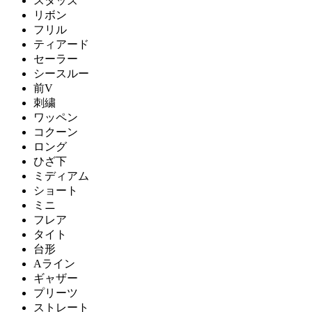
スタッズ
リボン
フリル
ティアード
セーラー
シースルー
前V
刺繍
ワッペン
コクーン
ロング
ひざ下
ミディアム
ショート
ミニ
フレア
タイト
台形
Aライン
ギャザー
プリーツ
ストレート