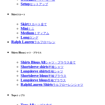
Setup
セットアップ
Skirt
スカート
Skirt
スカート全て
Mini
ミニ
Medium
ミディアム
Long
ロング
Ralph Lauren
ラルフローレン
Shirts Blous
シャツ・ブラウス
Shirts Blous All
シャツ・ブラウス全て
Shortsleeve shirts
半袖シャツ
Longsleeve shirts
長袖シャツ
Shortsleeve blous
半袖ブラウス
Longsleeve blous
長袖ブラウス
RalphLauren Shirts
ラルフローレンシャツ
Tops
トップス
Tops All