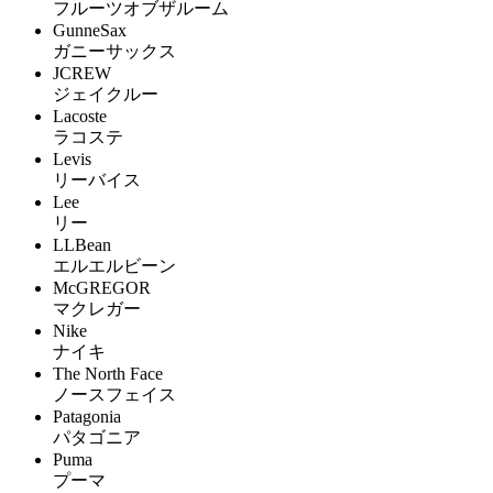
フルーツオブザルーム
GunneSax
ガニーサックス
JCREW
ジェイクルー
Lacoste
ラコステ
Levis
リーバイス
Lee
リー
LLBean
エルエルビーン
McGREGOR
マクレガー
Nike
ナイキ
The North Face
ノースフェイス
Patagonia
パタゴニア
Puma
プーマ