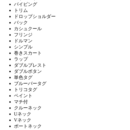
パイピング
トリム
ドロップショルダー
バック
カシュクール
フリンジ
ドルマン
シンプル
巻きスカート
ラップ
ダブルブレスト
ダブルボタン
単色タグ
ブルーバータグ
トリコタグ
ペイント
マチ付
クルーネック
Uネック
Vネック
ボートネック