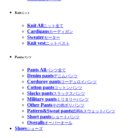
Knit
ニット
Knit All
ニット全て
Cardigans
カーディガン
Sweater
セーター
Knit vest
ニットベスト
Pants
パンツ
Pants All
パンツ全て
Denim pants
デニムパンツ
Corduroy pants
コーデュロイパンツ
Cotton pants
コットンパンツ
Slacks pants
スラックスパンツ
Military pants
ミリタリーパンツ
Other Pants
その他ポリパンツ
Pattern&Sweat pants
総柄&スウェットパンツ
Short pants
ショートパンツ
Overalls
オーバーオール
Shoes
シューズ