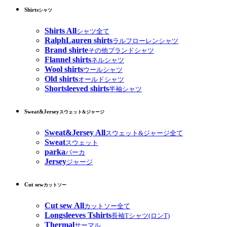
Shirts
シャツ
Shirts All
シャツ全て
RalphLauren shirts
ラルフローレンシャツ
Brand shirte
その他ブランドシャツ
Flannel shirts
ネルシャツ
Wool shirts
ウールシャツ
Old shirts
オールドシャツ
Shortsleeved shirts
半袖シャツ
Sweat&Jersey
スウェット&ジャージ
Sweat&Jersey All
スウェット&ジャージ全て
Sweat
スウェット
parka
パーカ
Jersey
ジャージ
Cut sew
カットソー
Cut sew All
カットソー全て
Longsleeves Tshirts
長袖Tシャツ(ロンT)
Thermal
サーマル