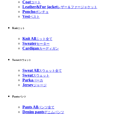
Coat
コート
Leather&Fur jacket
レザー＆ファージャケット
Poncho
ポンチョ
Vest
ベスト
Knit
ニット
Knit All
ニット全て
Sweater
セーター
Cardigan
カーディガン
Sweat
スウェット
Sweat All
スウェット全て
Sweat
スウェット
Parka
パーカ
Jersey
ジャージ
Pants
パンツ
Pants All
パンツ全て
Denim pants
デニムパンツ