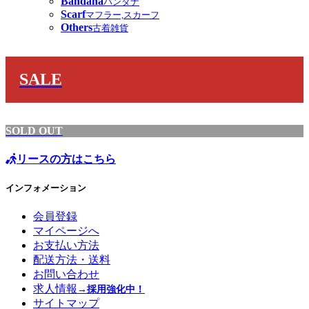
Bandana
バンダナ
Scarf
マフラー,スカーフ
Others
古着雑貨
SALE
SOLD OUT
リースの方はこちら
インフォメーション
会員登録
マイページへ
お支払い方法
配送方法・送料
お問い合わせ
求人情報
→採用強化中！
サイトマップ