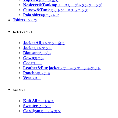
トップス全て
Nosleeve&Tanktop
ノースリーブ＆タンクトップ
Cutsew&Tunic
カットソー＆チュニック
Polo shirts
ポロシャツ
Tshirts
Tシャツ
Jacket
ジャケット
Jacket All
ジャケット全て
Jacket
ジャケット
Blouson
ブルゾン
Gown
ガウン
Coat
コート
Leather&Fur jacket
レザー＆ファージャケット
Poncho
ポンチョ
Vest
ベスト
Knit
ニット
Knit All
ニット全て
Sweater
セーター
Cardigan
カーディガン