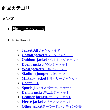
商品カテゴリ
メンズ
Vintage
ヴィンテージ
Jacket
ジャケット
Jacket All
ジャケット全て
Cotton jacket
コットンジャケット
Outdoor jacket
アウトドアジャケット
Down jacket
ダウンジャケット
Wool jacket
ウールジャケット
Stadium jumper
スタジャン
Military jacket
ミリタリージャケット
Coat
コート
Sports jacket
スポーツジャケット
Denim jacket
デニムジャケット
Leather jacket
レザージャケット
Fleece jacket
フリースジャケット
Other jacket
テーラード,ハンティング等