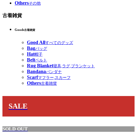
Others
その他
古着雑貨
Goods
古着雑貨
Good All
すべてのグッズ
Bag
バッグ
Hat
帽子
Belt
ベルト
Rug Blanket
寝具,ラグ,ブランケット
Bandana
バンダナ
Scarf
マフラー,スカーフ
Others
古着雑貨
SALE
SOLD OUT