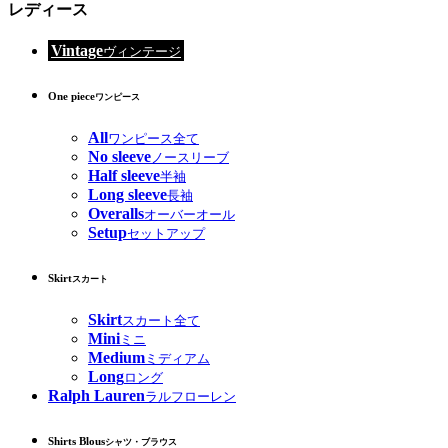
レディース
Vintage
ヴィンテージ
One piece
ワンピース
All
ワンピース全て
No sleeve
ノースリーブ
Half sleeve
半袖
Long sleeve
長袖
Overalls
オーバーオール
Setup
セットアップ
Skirt
スカート
Skirt
スカート全て
Mini
ミニ
Medium
ミディアム
Long
ロング
Ralph Lauren
ラルフローレン
Shirts Blous
シャツ・ブラウス