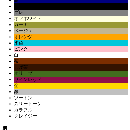
紺
黒
グレー
オフホワイト
カーキ
ベージュ
オレンジ
水色
ピンク
白
茶
こげ茶
オリーブ
ワインレッド
金
銀
ツートン
スリートーン
カラフル
クレイジー
柄