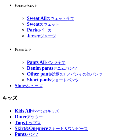
Sweat
スウェット
Sweat All
スウェット全て
Sweat
スウェット
Parka
パーカ
Jersey
ジャージ
Pants
パンツ
Pants All
パンツ全て
Denim pants
デニムパンツ
Other pants
総柄&チノパンその他パンツ
Short pants
ショートパンツ
Shoes
シューズ
キッズ
Kids All
すべてのキッズ
Outer
アウター
Tops
トップス
Skirt&Onepiece
スカート＆ワンピース
Pants
パンツ