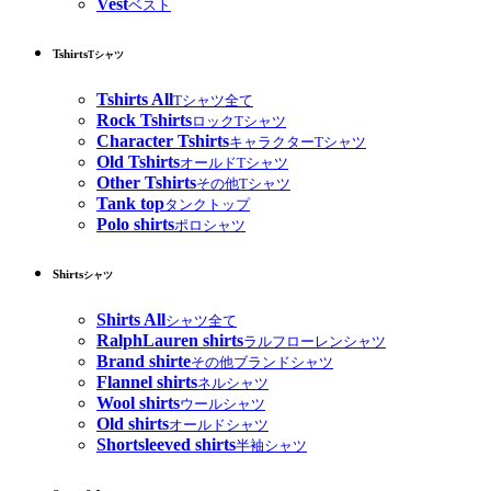
Vest
ベスト
Tshirts
Tシャツ
Tshirts All
Tシャツ全て
Rock Tshirts
ロックTシャツ
Character Tshirts
キャラクターTシャツ
Old Tshirts
オールドTシャツ
Other Tshirts
その他Tシャツ
Tank top
タンクトップ
Polo shirts
ポロシャツ
Shirts
シャツ
Shirts All
シャツ全て
RalphLauren shirts
ラルフローレンシャツ
Brand shirte
その他ブランドシャツ
Flannel shirts
ネルシャツ
Wool shirts
ウールシャツ
Old shirts
オールドシャツ
Shortsleeved shirts
半袖シャツ