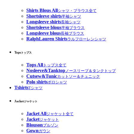
Shirts Blous All
シャツ・ブラウス全て
Shortsleeve shirts
半袖シャツ
Longsleeve shirts
長袖シャツ
Shortsleeve blous
半袖ブラウス
Longsleeve blous
長袖ブラウス
RalphLauren Shirts
ラルフローレンシャツ
Tops
トップス
Tops All
トップス全て
Nosleeve&Tanktop
ノースリーブ＆タンクトップ
Cutsew&Tunic
カットソー＆チュニック
Polo shirts
ポロシャツ
Tshirts
Tシャツ
Jacket
ジャケット
Jacket All
ジャケット全て
Jacket
ジャケット
Blouson
ブルゾン
Gown
ガウン