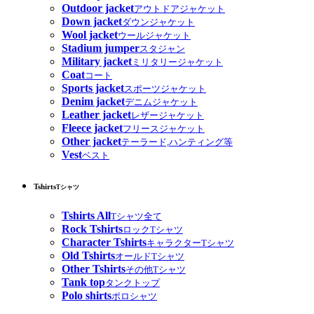
Outdoor jacket
アウトドアジャケット
Down jacket
ダウンジャケット
Wool jacket
ウールジャケット
Stadium jumper
スタジャン
Military jacket
ミリタリージャケット
Coat
コート
Sports jacket
スポーツジャケット
Denim jacket
デニムジャケット
Leather jacket
レザージャケット
Fleece jacket
フリースジャケット
Other jacket
テーラード,ハンティング等
Vest
ベスト
Tshirts
Tシャツ
Tshirts All
Tシャツ全て
Rock Tshirts
ロックTシャツ
Character Tshirts
キャラクターTシャツ
Old Tshirts
オールドTシャツ
Other Tshirts
その他Tシャツ
Tank top
タンクトップ
Polo shirts
ポロシャツ