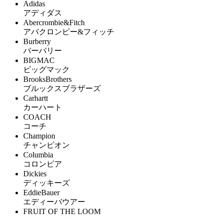
Adidas
アディダス
Abercrombie&Fitch
アバクロンビー&フィッチ
Burberry
バーバリー
BIGMAC
ビッグマック
BrooksBrothers
ブルックスブラザーズ
Carhartt
カーハート
COACH
コーチ
Champion
チャンピオン
Columbia
コロンビア
Dickies
ディッキーズ
EddieBauer
エディーバウアー
FRUIT OF THE LOOM