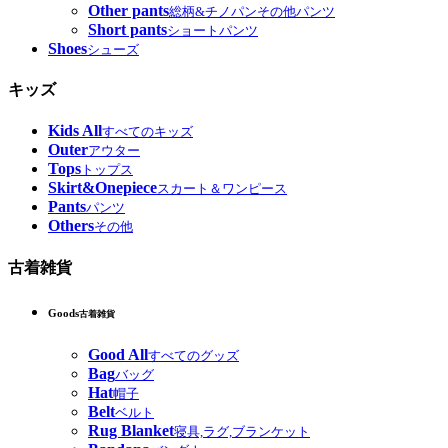
Other pants
総柄&チノパンその他パンツ
Short pants
ショートパンツ
Shoes
シューズ
キッズ
Kids All
すべてのキッズ
Outer
アウター
Tops
トップス
Skirt&Onepiece
スカート＆ワンピース
Pants
パンツ
Others
その他
古着雑貨
Goods
古着雑貨
Good All
すべてのグッズ
Bag
バッグ
Hat
帽子
Belt
ベルト
Rug Blanket
寝具,ラグ,ブランケット