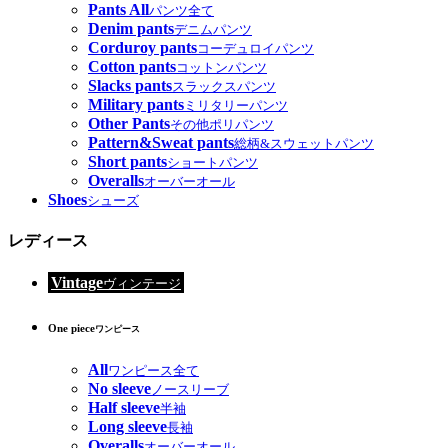
Pants All
パンツ全て
Denim pants
デニムパンツ
Corduroy pants
コーデュロイパンツ
Cotton pants
コットンパンツ
Slacks pants
スラックスパンツ
Military pants
ミリタリーパンツ
Other Pants
その他ポリパンツ
Pattern&Sweat pants
総柄&スウェットパンツ
Short pants
ショートパンツ
Overalls
オーバーオール
Shoes
シューズ
レディース
Vintage
ヴィンテージ
One piece
ワンピース
All
ワンピース全て
No sleeve
ノースリーブ
Half sleeve
半袖
Long sleeve
長袖
Overalls
オーバーオール