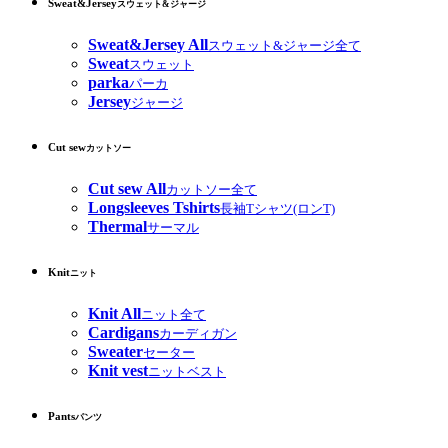
Sweat&Jersey
スウェット&ジャージ
Sweat&Jersey All
スウェット&ジャージ全て
Sweat
スウェット
parka
パーカ
Jersey
ジャージ
Cut sew
カットソー
Cut sew All
カットソー全て
Longsleeves Tshirts
長袖Tシャツ(ロンT)
Thermal
サーマル
Knit
ニット
Knit All
ニット全て
Cardigans
カーディガン
Sweater
セーター
Knit vest
ニットベスト
Pants
パンツ