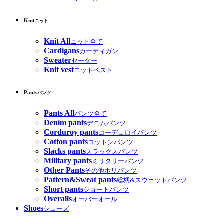
Knit
ニット
Knit All
ニット全て
Cardigans
カーディガン
Sweater
セーター
Knit vest
ニットベスト
Pants
パンツ
Pants All
パンツ全て
Denim pants
デニムパンツ
Corduroy pants
コーデュロイパンツ
Cotton pants
コットンパンツ
Slacks pants
スラックスパンツ
Military pants
ミリタリーパンツ
Other Pants
その他ポリパンツ
Pattern&Sweat pants
総柄&スウェットパンツ
Short pants
ショートパンツ
Overalls
オーバーオール
Shoes
シューズ