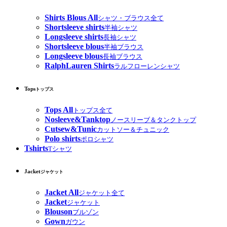
Shirts Blous All
シャツ・ブラウス全て
Shortsleeve shirts
半袖シャツ
Longsleeve shirts
長袖シャツ
Shortsleeve blous
半袖ブラウス
Longsleeve blous
長袖ブラウス
RalphLauren Shirts
ラルフローレンシャツ
Tops
トップス
Tops All
トップス全て
Nosleeve&Tanktop
ノースリーブ＆タンクトップ
Cutsew&Tunic
カットソー＆チュニック
Polo shirts
ポロシャツ
Tshirts
Tシャツ
Jacket
ジャケット
Jacket All
ジャケット全て
Jacket
ジャケット
Blouson
ブルゾン
Gown
ガウン