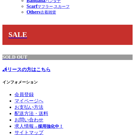
Bandana
バンダナ
Scarf
マフラー,スカーフ
Others
古着雑貨
SALE
SOLD OUT
リースの方はこちら
インフォメーション
会員登録
マイページへ
お支払い方法
配送方法・送料
お問い合わせ
求人情報
→採用強化中！
サイトマップ