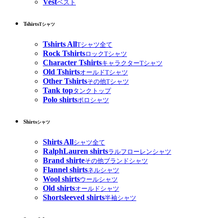
Vest
ベスト
Tshirts
Tシャツ
Tshirts All
Tシャツ全て
Rock Tshirts
ロックTシャツ
Character Tshirts
キャラクターTシャツ
Old Tshirts
オールドTシャツ
Other Tshirts
その他Tシャツ
Tank top
タンクトップ
Polo shirts
ポロシャツ
Shirts
シャツ
Shirts All
シャツ全て
RalphLauren shirts
ラルフローレンシャツ
Brand shirte
その他ブランドシャツ
Flannel shirts
ネルシャツ
Wool shirts
ウールシャツ
Old shirts
オールドシャツ
Shortsleeved shirts
半袖シャツ