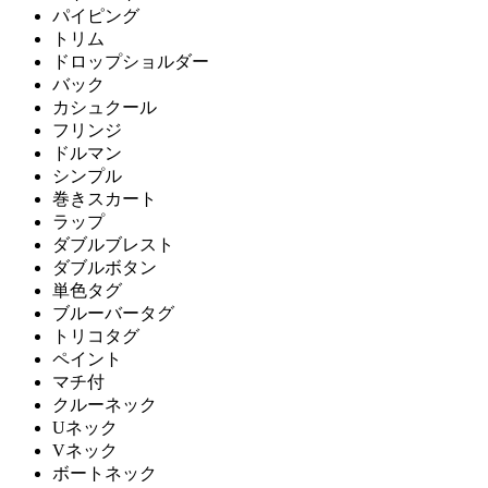
パイピング
トリム
ドロップショルダー
バック
カシュクール
フリンジ
ドルマン
シンプル
巻きスカート
ラップ
ダブルブレスト
ダブルボタン
単色タグ
ブルーバータグ
トリコタグ
ペイント
マチ付
クルーネック
Uネック
Vネック
ボートネック