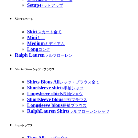
Setup
セットアップ
Skirt
スカート
Skirt
スカート全て
Mini
ミニ
Medium
ミディアム
Long
ロング
Ralph Lauren
ラルフローレン
Shirts Blous
シャツ・ブラウス
Shirts Blous All
シャツ・ブラウス全て
Shortsleeve shirts
半袖シャツ
Longsleeve shirts
長袖シャツ
Shortsleeve blous
半袖ブラウス
Longsleeve blous
長袖ブラウス
RalphLauren Shirts
ラルフローレンシャツ
Tops
トップス
Tops All