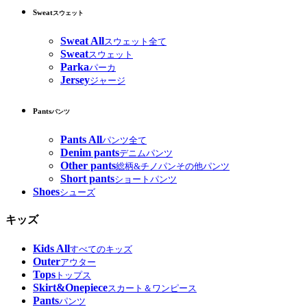
Sweat
スウェット
Sweat All
スウェット全て
Sweat
スウェット
Parka
パーカ
Jersey
ジャージ
Pants
パンツ
Pants All
パンツ全て
Denim pants
デニムパンツ
Other pants
総柄&チノパンその他パンツ
Short pants
ショートパンツ
Shoes
シューズ
キッズ
Kids All
すべてのキッズ
Outer
アウター
Tops
トップス
Skirt&Onepiece
スカート＆ワンピース
Pants
パンツ