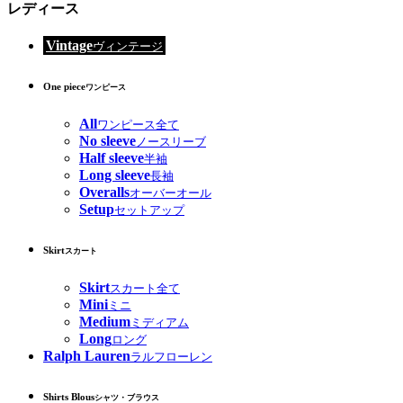
レディース
Vintage
ヴィンテージ
One piece
ワンピース
All
ワンピース全て
No sleeve
ノースリーブ
Half sleeve
半袖
Long sleeve
長袖
Overalls
オーバーオール
Setup
セットアップ
Skirt
スカート
Skirt
スカート全て
Mini
ミニ
Medium
ミディアム
Long
ロング
Ralph Lauren
ラルフローレン
Shirts Blous
シャツ・ブラウス