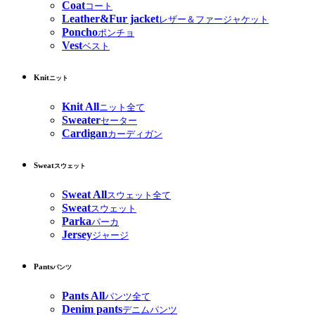
Coat
コート
Leather&Fur jacket
レザー＆ファージャケット
Poncho
ポンチョ
Vest
ベスト
Knit
ニット
Knit All
ニット全て
Sweater
セーター
Cardigan
カーディガン
Sweat
スウェット
Sweat All
スウェット全て
Sweat
スウェット
Parka
パーカ
Jersey
ジャージ
Pants
パンツ
Pants All
パンツ全て
Denim pants
デニムパンツ