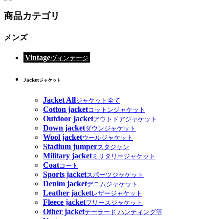
商品カテゴリ
メンズ
Vintage
ヴィンテージ
Jacket
ジャケット
Jacket All
ジャケット全て
Cotton jacket
コットンジャケット
Outdoor jacket
アウトドアジャケット
Down jacket
ダウンジャケット
Wool jacket
ウールジャケット
Stadium jumper
スタジャン
Military jacket
ミリタリージャケット
Coat
コート
Sports jacket
スポーツジャケット
Denim jacket
デニムジャケット
Leather jacket
レザージャケット
Fleece jacket
フリースジャケット
Other jacket
テーラード,ハンティング等