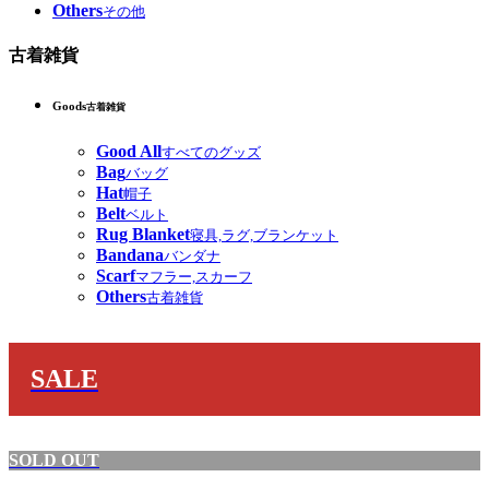
Others
その他
古着雑貨
Goods
古着雑貨
Good All
すべてのグッズ
Bag
バッグ
Hat
帽子
Belt
ベルト
Rug Blanket
寝具,ラグ,ブランケット
Bandana
バンダナ
Scarf
マフラー,スカーフ
Others
古着雑貨
SALE
SOLD OUT