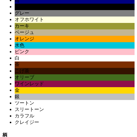
紺
黒
グレー
オフホワイト
カーキ
ベージュ
オレンジ
水色
ピンク
白
茶
こげ茶
オリーブ
ワインレッド
金
銀
ツートン
スリートーン
カラフル
クレイジー
柄