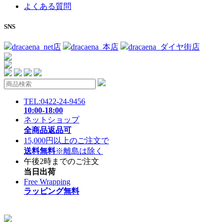
よくある質問
SNS
dracaena_net店
dracaena_本店
dracaena_ダイヤ街店
TEL:0422-24-9456
10:00-18:00
ネットショップ
全商品返品可
15,000円以上のご注文で
送料無料
※離島は除く
午後2時までのご注文
当日出荷
Free Wrapping
ラッピング無料