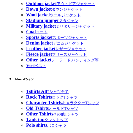
Outdoor jacket
アウトドアジャケット
Down jacket
ダウンジャケット
Wool jacket
ウールジャケット
Stadium jumper
スタジャン
Military jacket
ミリタリージャケット
Coat
コート
Sports jacket
スポーツジャケット
Denim jacket
デニムジャケット
Leather jacket
レザージャケット
Fleece jacket
フリースジャケット
Other jacket
テーラード,ハンティング等
Vest
ベスト
Tshirts
Tシャツ
Tshirts All
Tシャツ全て
Rock Tshirts
ロックTシャツ
Character Tshirts
キャラクターTシャツ
Old Tshirts
オールドTシャツ
Other Tshirts
その他Tシャツ
Tank top
タンクトップ
Polo shirts
ポロシャツ