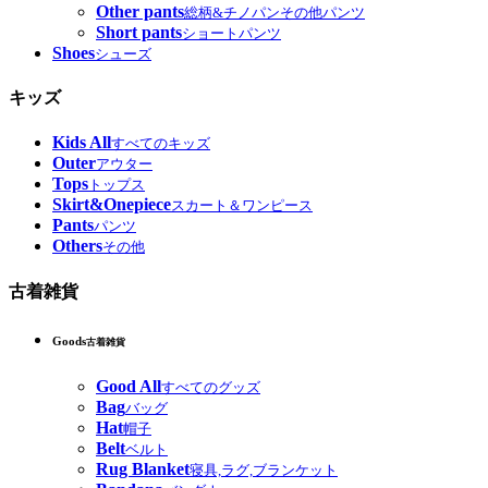
Other pants
総柄&チノパンその他パンツ
Short pants
ショートパンツ
Shoes
シューズ
キッズ
Kids All
すべてのキッズ
Outer
アウター
Tops
トップス
Skirt&Onepiece
スカート＆ワンピース
Pants
パンツ
Others
その他
古着雑貨
Goods
古着雑貨
Good All
すべてのグッズ
Bag
バッグ
Hat
帽子
Belt
ベルト
Rug Blanket
寝具,ラグ,ブランケット