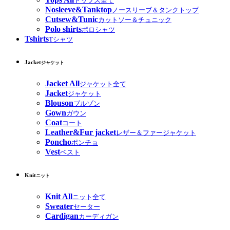
トップス全て
Nosleeve&Tanktop
ノースリーブ＆タンクトップ
Cutsew&Tunic
カットソー＆チュニック
Polo shirts
ポロシャツ
Tshirts
Tシャツ
Jacket
ジャケット
Jacket All
ジャケット全て
Jacket
ジャケット
Blouson
ブルゾン
Gown
ガウン
Coat
コート
Leather&Fur jacket
レザー＆ファージャケット
Poncho
ポンチョ
Vest
ベスト
Knit
ニット
Knit All
ニット全て
Sweater
セーター
Cardigan
カーディガン