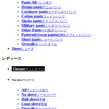
Pants All
パンツ全て
Denim pants
デニムパンツ
Corduroy pants
コーデュロイパンツ
Cotton pants
コットンパンツ
Slacks pants
スラックスパンツ
Military pants
ミリタリーパンツ
Other Pants
その他ポリパンツ
Pattern&Sweat pants
総柄&スウェットパンツ
Short pants
ショートパンツ
Overalls
オーバーオール
Shoes
シューズ
レディース
Vintage
ヴィンテージ
One piece
ワンピース
All
ワンピース全て
No sleeve
ノースリーブ
Half sleeve
半袖
Long sleeve
長袖
Overalls
オーバーオール