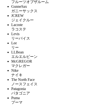
フルーツオブザルーム
GunneSax
ガニーサックス
JCREW
ジェイクルー
Lacoste
ラコステ
Levis
リーバイス
Lee
リー
LLBean
エルエルビーン
McGREGOR
マクレガー
Nike
ナイキ
The North Face
ノースフェイス
Patagonia
パタゴニア
Puma
プーマ