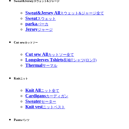
Sweat&Jersey
スウェット&ジャージ
Sweat&Jersey All
スウェット&ジャージ全て
Sweat
スウェット
parka
パーカ
Jersey
ジャージ
Cut sew
カットソー
Cut sew All
カットソー全て
Longsleeves Tshirts
長袖Tシャツ(ロンT)
Thermal
サーマル
Knit
ニット
Knit All
ニット全て
Cardigans
カーディガン
Sweater
セーター
Knit vest
ニットベスト
Pants
パンツ