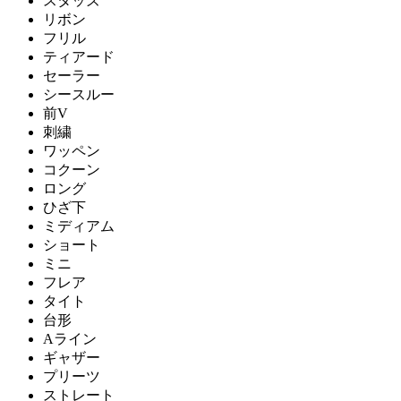
スタッズ
リボン
フリル
ティアード
セーラー
シースルー
前V
刺繍
ワッペン
コクーン
ロング
ひざ下
ミディアム
ショート
ミニ
フレア
タイト
台形
Aライン
ギャザー
プリーツ
ストレート