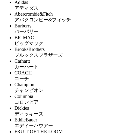
Adidas
アディダス
Abercrombie&Fitch
アバクロンビー&フィッチ
Burberry
バーバリー
BIGMAC
ビッグマック
BrooksBrothers
ブルックスブラザーズ
Carhartt
カーハート
COACH
コーチ
Champion
チャンピオン
Columbia
コロンビア
Dickies
ディッキーズ
EddieBauer
エディーバウアー
FRUIT OF THE LOOM