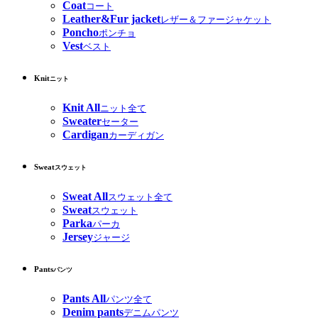
Coat
コート
Leather&Fur jacket
レザー＆ファージャケット
Poncho
ポンチョ
Vest
ベスト
Knit
ニット
Knit All
ニット全て
Sweater
セーター
Cardigan
カーディガン
Sweat
スウェット
Sweat All
スウェット全て
Sweat
スウェット
Parka
パーカ
Jersey
ジャージ
Pants
パンツ
Pants All
パンツ全て
Denim pants
デニムパンツ