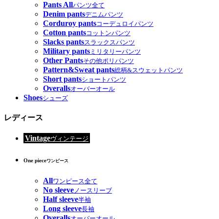
Pants All
パンツ全て
Denim pants
デニムパンツ
Corduroy pants
コーデュロイパンツ
Cotton pants
コットンパンツ
Slacks pants
スラックスパンツ
Military pants
ミリタリーパンツ
Other Pants
その他ポリパンツ
Pattern&Sweat pants
総柄&スウェットパンツ
Short pants
ショートパンツ
Overalls
オーバーオール
Shoes
シューズ
レディース
Vintage
ヴィンテージ
One piece
ワンピース
All
ワンピース全て
No sleeve
ノースリーブ
Half sleeve
半袖
Long sleeve
長袖
Overalls
オーバーオール