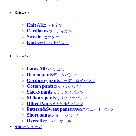
Knit
ニット
Knit All
ニット全て
Cardigans
カーディガン
Sweater
セーター
Knit vest
ニットベスト
Pants
パンツ
Pants All
パンツ全て
Denim pants
デニムパンツ
Corduroy pants
コーデュロイパンツ
Cotton pants
コットンパンツ
Slacks pants
スラックスパンツ
Military pants
ミリタリーパンツ
Other Pants
その他ポリパンツ
Pattern&Sweat pants
総柄&スウェットパンツ
Short pants
ショートパンツ
Overalls
オーバーオール
Shoes
シューズ