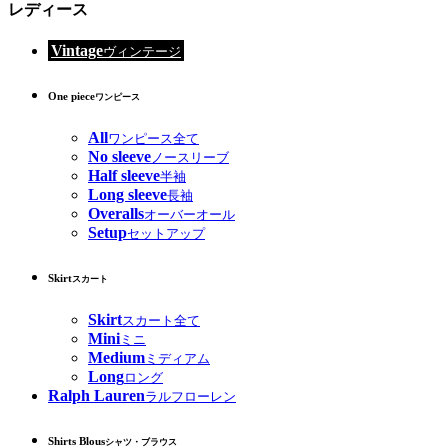
レディース
Vintage
ヴィンテージ
One piece
ワンピース
All
ワンピース全て
No sleeve
ノースリーブ
Half sleeve
半袖
Long sleeve
長袖
Overalls
オーバーオール
Setup
セットアップ
Skirt
スカート
Skirt
スカート全て
Mini
ミニ
Medium
ミディアム
Long
ロング
Ralph Lauren
ラルフローレン
Shirts Blous
シャツ・ブラウス