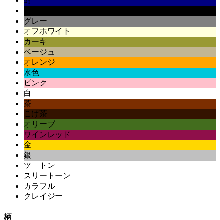
紺
黒
グレー
オフホワイト
カーキ
ベージュ
オレンジ
水色
ピンク
白
茶
こげ茶
オリーブ
ワインレッド
金
銀
ツートン
スリートーン
カラフル
クレイジー
柄