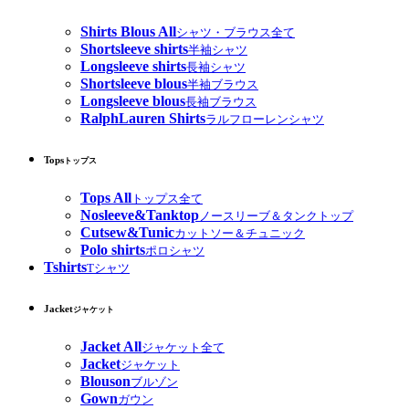
Shirts Blous All
シャツ・ブラウス全て
Shortsleeve shirts
半袖シャツ
Longsleeve shirts
長袖シャツ
Shortsleeve blous
半袖ブラウス
Longsleeve blous
長袖ブラウス
RalphLauren Shirts
ラルフローレンシャツ
Tops
トップス
Tops All
トップス全て
Nosleeve&Tanktop
ノースリーブ＆タンクトップ
Cutsew&Tunic
カットソー＆チュニック
Polo shirts
ポロシャツ
Tshirts
Tシャツ
Jacket
ジャケット
Jacket All
ジャケット全て
Jacket
ジャケット
Blouson
ブルゾン
Gown
ガウン