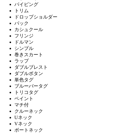
パイピング
トリム
ドロップショルダー
バック
カシュクール
フリンジ
ドルマン
シンプル
巻きスカート
ラップ
ダブルブレスト
ダブルボタン
単色タグ
ブルーバータグ
トリコタグ
ペイント
マチ付
クルーネック
Uネック
Vネック
ボートネック