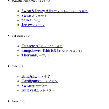
Sweat&Jersey
スウェット&ジャージ
Sweat&Jersey All
スウェット&ジャージ全て
Sweat
スウェット
parka
パーカ
Jersey
ジャージ
Cut sew
カットソー
Cut sew All
カットソー全て
Longsleeves Tshirts
長袖Tシャツ(ロンT)
Thermal
サーマル
Knit
ニット
Knit All
ニット全て
Cardigans
カーディガン
Sweater
セーター
Knit vest
ニットベスト
Pants
パンツ