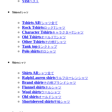
Vest
ベスト
Tshirts
Tシャツ
Tshirts All
Tシャツ全て
Rock Tshirts
ロックTシャツ
Character Tshirts
キャラクターTシャツ
Old Tshirts
オールドTシャツ
Other Tshirts
その他Tシャツ
Tank top
タンクトップ
Polo shirts
ポロシャツ
Shirts
シャツ
Shirts All
シャツ全て
RalphLauren shirts
ラルフローレンシャツ
Brand shirte
その他ブランドシャツ
Flannel shirts
ネルシャツ
Wool shirts
ウールシャツ
Old shirts
オールドシャツ
Shortsleeved shirts
半袖シャツ