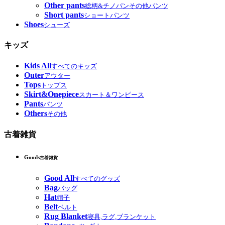
Other pants
総柄&チノパンその他パンツ
Short pants
ショートパンツ
Shoes
シューズ
キッズ
Kids All
すべてのキッズ
Outer
アウター
Tops
トップス
Skirt&Onepiece
スカート＆ワンピース
Pants
パンツ
Others
その他
古着雑貨
Goods
古着雑貨
Good All
すべてのグッズ
Bag
バッグ
Hat
帽子
Belt
ベルト
Rug Blanket
寝具,ラグ,ブランケット