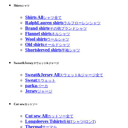
Shirts
シャツ
Shirts All
シャツ全て
RalphLauren shirts
ラルフローレンシャツ
Brand shirte
その他ブランドシャツ
Flannel shirts
ネルシャツ
Wool shirts
ウールシャツ
Old shirts
オールドシャツ
Shortsleeved shirts
半袖シャツ
Sweat&Jersey
スウェット&ジャージ
Sweat&Jersey All
スウェット&ジャージ全て
Sweat
スウェット
parka
パーカ
Jersey
ジャージ
Cut sew
カットソー
Cut sew All
カットソー全て
Longsleeves Tshirts
長袖Tシャツ(ロンT)
Thermal
サーマル