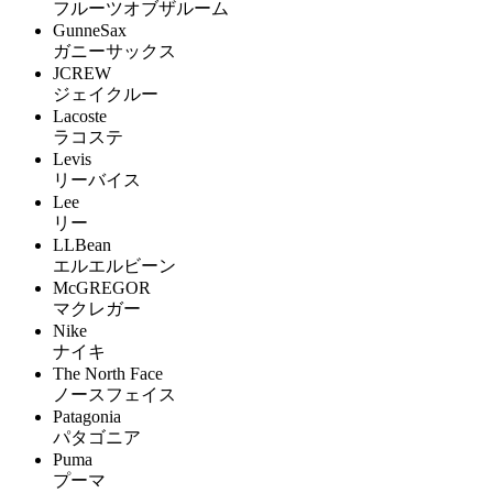
フルーツオブザルーム
GunneSax
ガニーサックス
JCREW
ジェイクルー
Lacoste
ラコステ
Levis
リーバイス
Lee
リー
LLBean
エルエルビーン
McGREGOR
マクレガー
Nike
ナイキ
The North Face
ノースフェイス
Patagonia
パタゴニア
Puma
プーマ