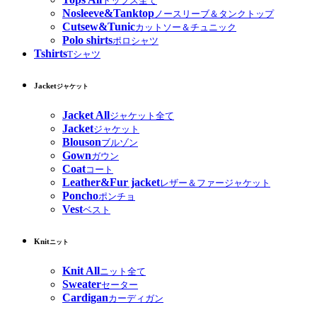
トップス全て
Nosleeve&Tanktop
ノースリーブ＆タンクトップ
Cutsew&Tunic
カットソー＆チュニック
Polo shirts
ポロシャツ
Tshirts
Tシャツ
Jacket
ジャケット
Jacket All
ジャケット全て
Jacket
ジャケット
Blouson
ブルゾン
Gown
ガウン
Coat
コート
Leather&Fur jacket
レザー＆ファージャケット
Poncho
ポンチョ
Vest
ベスト
Knit
ニット
Knit All
ニット全て
Sweater
セーター
Cardigan
カーディガン