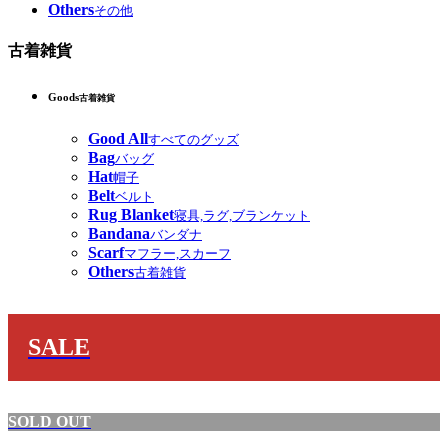
Others
その他
古着雑貨
Goods
古着雑貨
Good All
すべてのグッズ
Bag
バッグ
Hat
帽子
Belt
ベルト
Rug Blanket
寝具,ラグ,ブランケット
Bandana
バンダナ
Scarf
マフラー,スカーフ
Others
古着雑貨
SALE
SOLD OUT