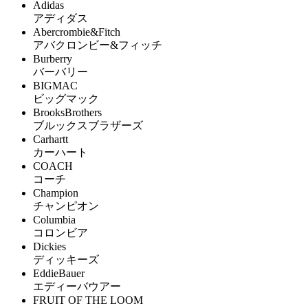
Adidas
アディダス
Abercrombie&Fitch
アバクロンビー&フィッチ
Burberry
バーバリー
BIGMAC
ビッグマック
BrooksBrothers
ブルックスブラザーズ
Carhartt
カーハート
COACH
コーチ
Champion
チャンピオン
Columbia
コロンビア
Dickies
ディッキーズ
EddieBauer
エディーバウアー
FRUIT OF THE LOOM