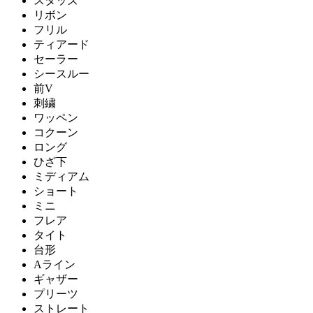
スタッズ
リボン
フリル
ティアード
セーラー
シースルー
前V
刺繍
ワッペン
コクーン
ロング
ひざ下
ミディアム
ショート
ミニ
フレア
タイト
台形
Aライン
ギャザー
プリーツ
ストレート