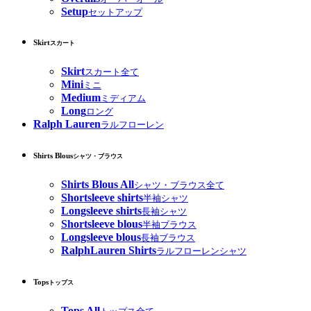
Setup
セットアップ
Skirt
スカート
Skirt
スカート全て
Mini
ミニ
Medium
ミディアム
Long
ロング
Ralph Lauren
ラルフローレン
Shirts Blous
シャツ・ブラウス
Shirts Blous All
シャツ・ブラウス全て
Shortsleeve shirts
半袖シャツ
Longsleeve shirts
長袖シャツ
Shortsleeve blous
半袖ブラウス
Longsleeve blous
長袖ブラウス
RalphLauren Shirts
ラルフローレンシャツ
Tops
トップス
Tops All