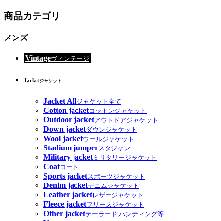
商品カテゴリ
メンズ
Vintage
ヴィンテージ
Jacket
ジャケット
Jacket All
ジャケット全て
Cotton jacket
コットンジャケット
Outdoor jacket
アウトドアジャケット
Down jacket
ダウンジャケット
Wool jacket
ウールジャケット
Stadium jumper
スタジャン
Military jacket
ミリタリージャケット
Coat
コート
Sports jacket
スポーツジャケット
Denim jacket
デニムジャケット
Leather jacket
レザージャケット
Fleece jacket
フリースジャケット
Other jacket
テーラード,ハンティング等