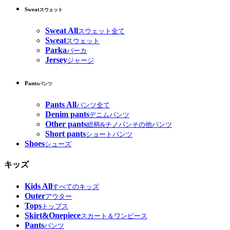
Sweat
スウェット
Sweat All
スウェット全て
Sweat
スウェット
Parka
パーカ
Jersey
ジャージ
Pants
パンツ
Pants All
パンツ全て
Denim pants
デニムパンツ
Other pants
総柄&チノパンその他パンツ
Short pants
ショートパンツ
Shoes
シューズ
キッズ
Kids All
すべてのキッズ
Outer
アウター
Tops
トップス
Skirt&Onepiece
スカート＆ワンピース
Pants
パンツ