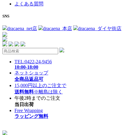
よくある質問
SNS
dracaena_net店
dracaena_本店
dracaena_ダイヤ街店
TEL:0422-24-9456
10:00-18:00
ネットショップ
全商品返品可
15,000円以上のご注文で
送料無料
※離島は除く
午後2時までのご注文
当日出荷
Free Wrapping
ラッピング無料