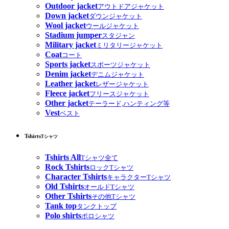
Outdoor jacket
アウトドアジャケット
Down jacket
ダウンジャケット
Wool jacket
ウールジャケット
Stadium jumper
スタジャン
Military jacket
ミリタリージャケット
Coat
コート
Sports jacket
スポーツジャケット
Denim jacket
デニムジャケット
Leather jacket
レザージャケット
Fleece jacket
フリースジャケット
Other jacket
テーラード,ハンティング等
Vest
ベスト
Tshirts
Tシャツ
Tshirts All
Tシャツ全て
Rock Tshirts
ロックTシャツ
Character Tshirts
キャラクターTシャツ
Old Tshirts
オールドTシャツ
Other Tshirts
その他Tシャツ
Tank top
タンクトップ
Polo shirts
ポロシャツ