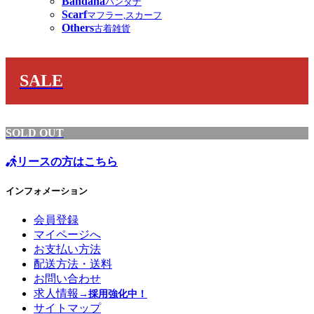
Bandana
バンダナ
Scarf
マフラー,スカーフ
Others
古着雑貨
SALE
SOLD OUT
リースの方はこちら
インフォメーション
会員登録
マイページへ
お支払い方法
配送方法・送料
お問い合わせ
求人情報
→採用強化中！
サイトマップ