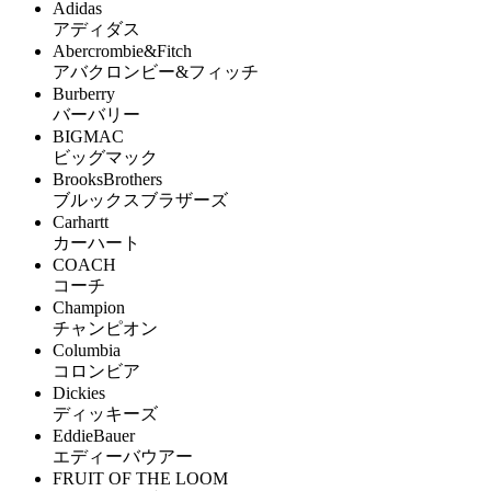
Adidas
アディダス
Abercrombie&Fitch
アバクロンビー&フィッチ
Burberry
バーバリー
BIGMAC
ビッグマック
BrooksBrothers
ブルックスブラザーズ
Carhartt
カーハート
COACH
コーチ
Champion
チャンピオン
Columbia
コロンビア
Dickies
ディッキーズ
EddieBauer
エディーバウアー
FRUIT OF THE LOOM