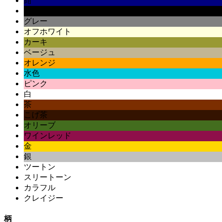
紺
黒
グレー
オフホワイト
カーキ
ベージュ
オレンジ
水色
ピンク
白
茶
こげ茶
オリーブ
ワインレッド
金
銀
ツートン
スリートーン
カラフル
クレイジー
柄