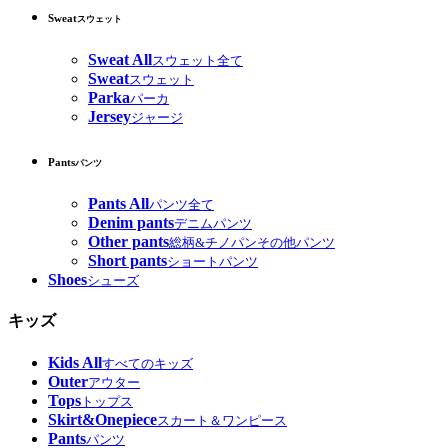
Sweat
スウェット
Sweat All
スウェット全て
Sweat
スウェット
Parka
パーカ
Jersey
ジャージ
Pants
パンツ
Pants All
パンツ全て
Denim pants
デニムパンツ
Other pants
総柄&チノパンその他パンツ
Short pants
ショートパンツ
Shoes
シューズ
キッズ
Kids All
すべてのキッズ
Outer
アウター
Tops
トップス
Skirt&Onepiece
スカート＆ワンピース
Pants
パンツ