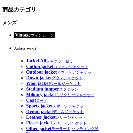
商品カテゴリ
メンズ
Vintage
ヴィンテージ
Jacket
ジャケット
Jacket All
ジャケット全て
Cotton jacket
コットンジャケット
Outdoor jacket
アウトドアジャケット
Down jacket
ダウンジャケット
Wool jacket
ウールジャケット
Stadium jumper
スタジャン
Military jacket
ミリタリージャケット
Coat
コート
Sports jacket
スポーツジャケット
Denim jacket
デニムジャケット
Leather jacket
レザージャケット
Fleece jacket
フリースジャケット
Other jacket
テーラード,ハンティング等