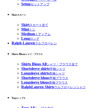
Setup
セットアップ
Skirt
スカート
Skirt
スカート全て
Mini
ミニ
Medium
ミディアム
Long
ロング
Ralph Lauren
ラルフローレン
Shirts Blous
シャツ・ブラウス
Shirts Blous All
シャツ・ブラウス全て
Shortsleeve shirts
半袖シャツ
Longsleeve shirts
長袖シャツ
Shortsleeve blous
半袖ブラウス
Longsleeve blous
長袖ブラウス
RalphLauren Shirts
ラルフローレンシャツ
Tops
トップス
Tops All