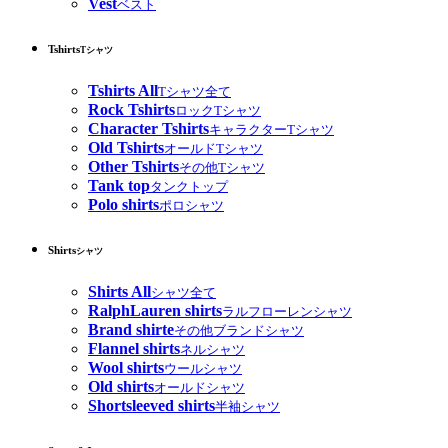
Vest
ベスト
Tshirts
Tシャツ
Tshirts All
Tシャツ全て
Rock Tshirts
ロックTシャツ
Character Tshirts
キャラクターTシャツ
Old Tshirts
オールドTシャツ
Other Tshirts
その他Tシャツ
Tank top
タンクトップ
Polo shirts
ポロシャツ
Shirts
シャツ
Shirts All
シャツ全て
RalphLauren shirts
ラルフローレンシャツ
Brand shirte
その他ブランドシャツ
Flannel shirts
ネルシャツ
Wool shirts
ウールシャツ
Old shirts
オールドシャツ
Shortsleeved shirts
半袖シャツ