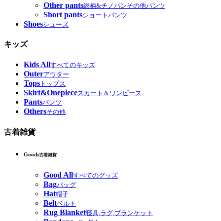
Other pants
総柄&チノパンその他パンツ
Short pants
ショートパンツ
Shoes
シューズ
キッズ
Kids All
すべてのキッズ
Outer
アウター
Tops
トップス
Skirt&Onepiece
スカート＆ワンピース
Pants
パンツ
Others
その他
古着雑貨
Goods
古着雑貨
Good All
すべてのグッズ
Bag
バッグ
Hat
帽子
Belt
ベルト
Rug Blanket
寝具,ラグ,ブランケット