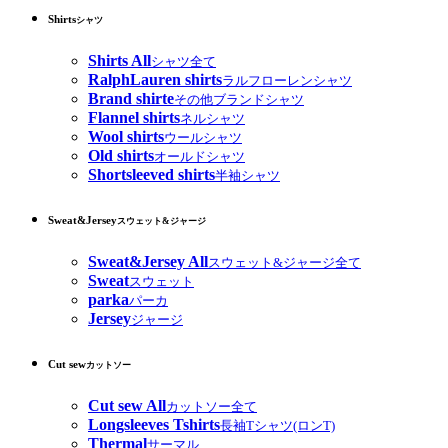
Shirts
シャツ
Shirts All
シャツ全て
RalphLauren shirts
ラルフローレンシャツ
Brand shirte
その他ブランドシャツ
Flannel shirts
ネルシャツ
Wool shirts
ウールシャツ
Old shirts
オールドシャツ
Shortsleeved shirts
半袖シャツ
Sweat&Jersey
スウェット&ジャージ
Sweat&Jersey All
スウェット&ジャージ全て
Sweat
スウェット
parka
パーカ
Jersey
ジャージ
Cut sew
カットソー
Cut sew All
カットソー全て
Longsleeves Tshirts
長袖Tシャツ(ロンT)
Thermal
サーマル