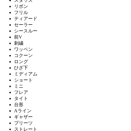
スタッズ
リボン
フリル
ティアード
セーラー
シースルー
前V
刺繍
ワッペン
コクーン
ロング
ひざ下
ミディアム
ショート
ミニ
フレア
タイト
台形
Aライン
ギャザー
プリーツ
ストレート