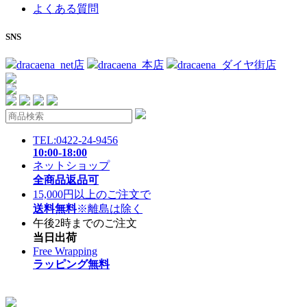
よくある質問
SNS
dracaena_net店
dracaena_本店
dracaena_ダイヤ街店
TEL:0422-24-9456
10:00-18:00
ネットショップ
全商品返品可
15,000円以上のご注文で
送料無料
※離島は除く
午後2時までのご注文
当日出荷
Free Wrapping
ラッピング無料