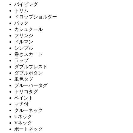
パイピング
トリム
ドロップショルダー
バック
カシュクール
フリンジ
ドルマン
シンプル
巻きスカート
ラップ
ダブルブレスト
ダブルボタン
単色タグ
ブルーバータグ
トリコタグ
ペイント
マチ付
クルーネック
Uネック
Vネック
ボートネック