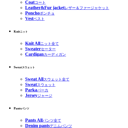
Coat
コート
Leather&Fur jacket
レザー＆ファージャケット
Poncho
ポンチョ
Vest
ベスト
Knit
ニット
Knit All
ニット全て
Sweater
セーター
Cardigan
カーディガン
Sweat
スウェット
Sweat All
スウェット全て
Sweat
スウェット
Parka
パーカ
Jersey
ジャージ
Pants
パンツ
Pants All
パンツ全て
Denim pants
デニムパンツ