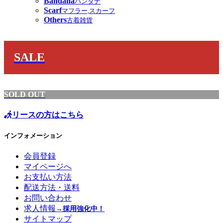
Bandana
バンダナ
Scarf
マフラー,スカーフ
Others
古着雑貨
SALE
SOLD OUT
リースの方はこちら
インフォメーション
会員登録
マイページへ
お支払い方法
配送方法・送料
お問い合わせ
求人情報
→採用強化中！
サイトマップ