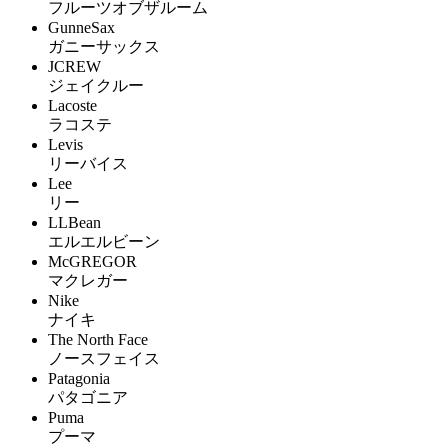
フルーツオブザルーム
GunneSax
ガニーサックス
JCREW
ジェイクルー
Lacoste
ラコステ
Levis
リーバイス
Lee
リー
LLBean
エルエルビーン
McGREGOR
マクレガー
Nike
ナイキ
The North Face
ノースフェイス
Patagonia
パタゴニア
Puma
プーマ