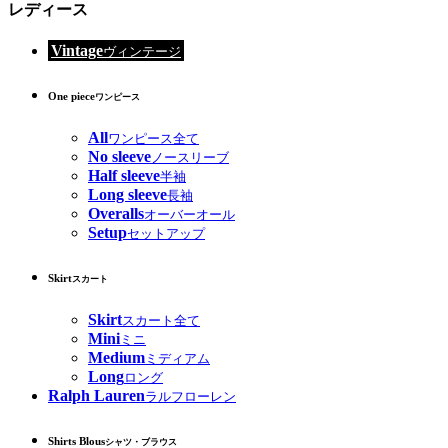
レディース
Vintage
ヴィンテージ
One piece
ワンピース
All
ワンピース全て
No sleeve
ノースリーブ
Half sleeve
半袖
Long sleeve
長袖
Overalls
オーバーオール
Setup
セットアップ
Skirt
スカート
Skirt
スカート全て
Mini
ミニ
Medium
ミディアム
Long
ロング
Ralph Lauren
ラルフローレン
Shirts Blous
シャツ・ブラウス