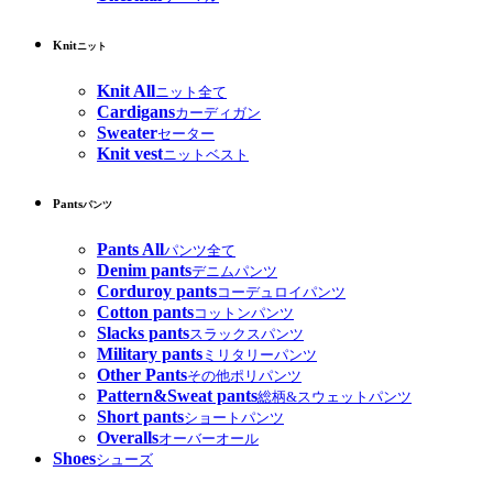
Knit
ニット
Knit All
ニット全て
Cardigans
カーディガン
Sweater
セーター
Knit vest
ニットベスト
Pants
パンツ
Pants All
パンツ全て
Denim pants
デニムパンツ
Corduroy pants
コーデュロイパンツ
Cotton pants
コットンパンツ
Slacks pants
スラックスパンツ
Military pants
ミリタリーパンツ
Other Pants
その他ポリパンツ
Pattern&Sweat pants
総柄&スウェットパンツ
Short pants
ショートパンツ
Overalls
オーバーオール
Shoes
シューズ