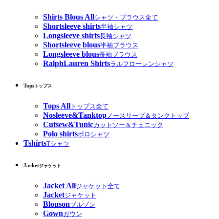
Shirts Blous All
シャツ・ブラウス全て
Shortsleeve shirts
半袖シャツ
Longsleeve shirts
長袖シャツ
Shortsleeve blous
半袖ブラウス
Longsleeve blous
長袖ブラウス
RalphLauren Shirts
ラルフローレンシャツ
Tops
トップス
Tops All
トップス全て
Nosleeve&Tanktop
ノースリーブ＆タンクトップ
Cutsew&Tunic
カットソー＆チュニック
Polo shirts
ポロシャツ
Tshirts
Tシャツ
Jacket
ジャケット
Jacket All
ジャケット全て
Jacket
ジャケット
Blouson
ブルゾン
Gown
ガウン