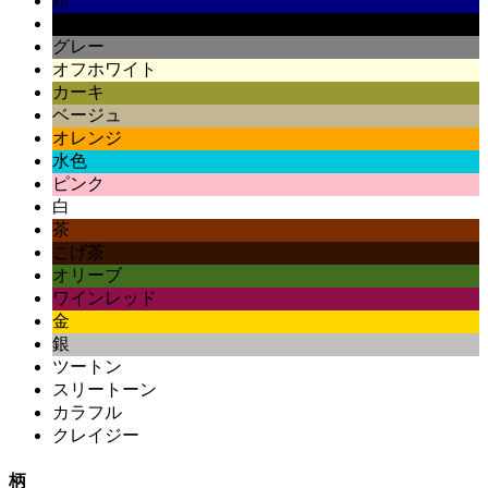
紺
黒
グレー
オフホワイト
カーキ
ベージュ
オレンジ
水色
ピンク
白
茶
こげ茶
オリーブ
ワインレッド
金
銀
ツートン
スリートーン
カラフル
クレイジー
柄