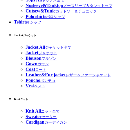
トップス全て
Nosleeve&Tanktop
ノースリーブ＆タンクトップ
Cutsew&Tunic
カットソー＆チュニック
Polo shirts
ポロシャツ
Tshirts
Tシャツ
Jacket
ジャケット
Jacket All
ジャケット全て
Jacket
ジャケット
Blouson
ブルゾン
Gown
ガウン
Coat
コート
Leather&Fur jacket
レザー＆ファージャケット
Poncho
ポンチョ
Vest
ベスト
Knit
ニット
Knit All
ニット全て
Sweater
セーター
Cardigan
カーディガン