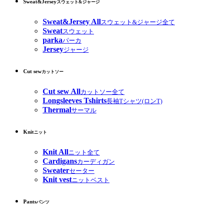
Sweat&Jersey
スウェット&ジャージ
Sweat&Jersey All
スウェット&ジャージ全て
Sweat
スウェット
parka
パーカ
Jersey
ジャージ
Cut sew
カットソー
Cut sew All
カットソー全て
Longsleeves Tshirts
長袖Tシャツ(ロンT)
Thermal
サーマル
Knit
ニット
Knit All
ニット全て
Cardigans
カーディガン
Sweater
セーター
Knit vest
ニットベスト
Pants
パンツ