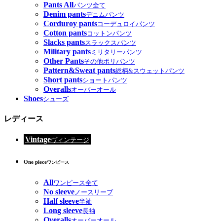
Pants All
パンツ全て
Denim pants
デニムパンツ
Corduroy pants
コーデュロイパンツ
Cotton pants
コットンパンツ
Slacks pants
スラックスパンツ
Military pants
ミリタリーパンツ
Other Pants
その他ポリパンツ
Pattern&Sweat pants
総柄&スウェットパンツ
Short pants
ショートパンツ
Overalls
オーバーオール
Shoes
シューズ
レディース
Vintage
ヴィンテージ
One piece
ワンピース
All
ワンピース全て
No sleeve
ノースリーブ
Half sleeve
半袖
Long sleeve
長袖
Overalls
オーバーオール