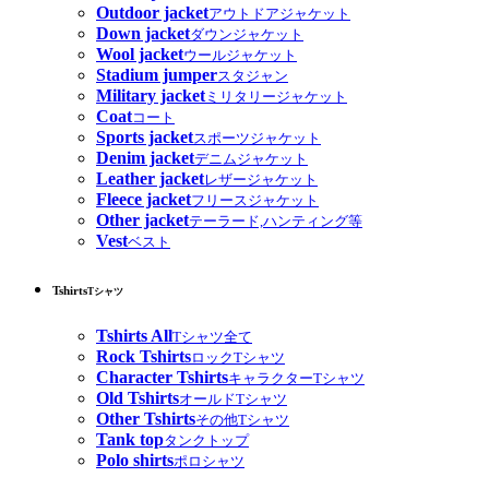
Outdoor jacket
アウトドアジャケット
Down jacket
ダウンジャケット
Wool jacket
ウールジャケット
Stadium jumper
スタジャン
Military jacket
ミリタリージャケット
Coat
コート
Sports jacket
スポーツジャケット
Denim jacket
デニムジャケット
Leather jacket
レザージャケット
Fleece jacket
フリースジャケット
Other jacket
テーラード,ハンティング等
Vest
ベスト
Tshirts
Tシャツ
Tshirts All
Tシャツ全て
Rock Tshirts
ロックTシャツ
Character Tshirts
キャラクターTシャツ
Old Tshirts
オールドTシャツ
Other Tshirts
その他Tシャツ
Tank top
タンクトップ
Polo shirts
ポロシャツ