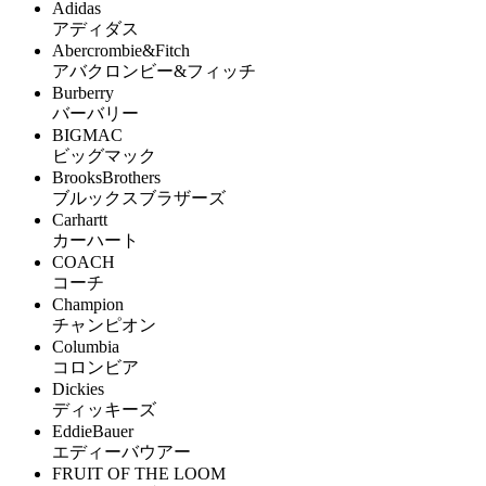
Adidas
アディダス
Abercrombie&Fitch
アバクロンビー&フィッチ
Burberry
バーバリー
BIGMAC
ビッグマック
BrooksBrothers
ブルックスブラザーズ
Carhartt
カーハート
COACH
コーチ
Champion
チャンピオン
Columbia
コロンビア
Dickies
ディッキーズ
EddieBauer
エディーバウアー
FRUIT OF THE LOOM