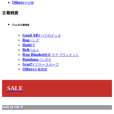
Others
その他
古着雑貨
Goods
古着雑貨
Good All
すべてのグッズ
Bag
バッグ
Hat
帽子
Belt
ベルト
Rug Blanket
寝具,ラグ,ブランケット
Bandana
バンダナ
Scarf
マフラー,スカーフ
Others
古着雑貨
SALE
SOLD OUT