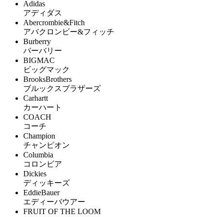
Adidas
アディダス
Abercrombie&Fitch
アバクロンビー&フィッチ
Burberry
バーバリー
BIGMAC
ビッグマック
BrooksBrothers
ブルックスブラザーズ
Carhartt
カーハート
COACH
コーチ
Champion
チャンピオン
Columbia
コロンビア
Dickies
ディッキーズ
EddieBauer
エディーバウアー
FRUIT OF THE LOOM