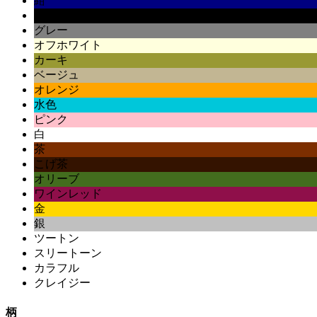
紺
黒
グレー
オフホワイト
カーキ
ベージュ
オレンジ
水色
ピンク
白
茶
こげ茶
オリーブ
ワインレッド
金
銀
ツートン
スリートーン
カラフル
クレイジー
柄