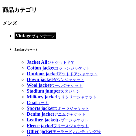
商品カテゴリ
メンズ
Vintage
ヴィンテージ
Jacket
ジャケット
Jacket All
ジャケット全て
Cotton jacket
コットンジャケット
Outdoor jacket
アウトドアジャケット
Down jacket
ダウンジャケット
Wool jacket
ウールジャケット
Stadium jumper
スタジャン
Military jacket
ミリタリージャケット
Coat
コート
Sports jacket
スポーツジャケット
Denim jacket
デニムジャケット
Leather jacket
レザージャケット
Fleece jacket
フリースジャケット
Other jacket
テーラード,ハンティング等