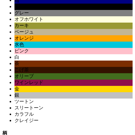
紺
黒
グレー
オフホワイト
カーキ
ベージュ
オレンジ
水色
ピンク
白
茶
こげ茶
オリーブ
ワインレッド
金
銀
ツートン
スリートーン
カラフル
クレイジー
柄