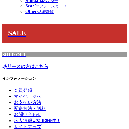
Bandana
バンダナ
Scarf
マフラー,スカーフ
Others
古着雑貨
SALE
SOLD OUT
リースの方はこちら
インフォメーション
会員登録
マイページへ
お支払い方法
配送方法・送料
お問い合わせ
求人情報
→採用強化中！
サイトマップ