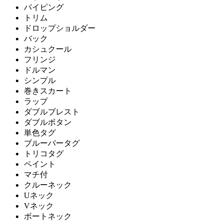
パイピング
トリム
ドロップショルダー
バック
カシュクール
フリンジ
ドルマン
シンプル
巻きスカート
ラップ
ダブルブレスト
ダブルボタン
単色タグ
ブルーバータグ
トリコタグ
ペイント
マチ付
クルーネック
Uネック
Vネック
ボートネック