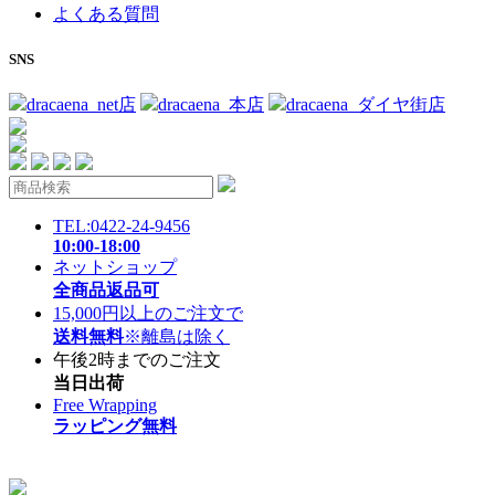
よくある質問
SNS
dracaena_net店
dracaena_本店
dracaena_ダイヤ街店
TEL:0422-24-9456
10:00-18:00
ネットショップ
全商品返品可
15,000円以上のご注文で
送料無料
※離島は除く
午後2時までのご注文
当日出荷
Free Wrapping
ラッピング無料