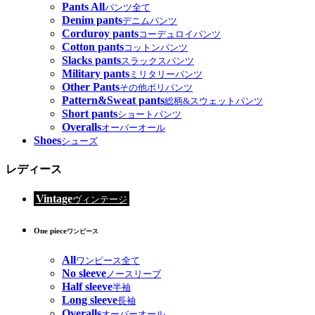
Pants All
パンツ全て
Denim pants
デニムパンツ
Corduroy pants
コーデュロイパンツ
Cotton pants
コットンパンツ
Slacks pants
スラックスパンツ
Military pants
ミリタリーパンツ
Other Pants
その他ポリパンツ
Pattern&Sweat pants
総柄&スウェットパンツ
Short pants
ショートパンツ
Overalls
オーバーオール
Shoes
シューズ
レディース
Vintage
ヴィンテージ
One piece
ワンピース
All
ワンピース全て
No sleeve
ノースリーブ
Half sleeve
半袖
Long sleeve
長袖
Overalls
オーバーオール