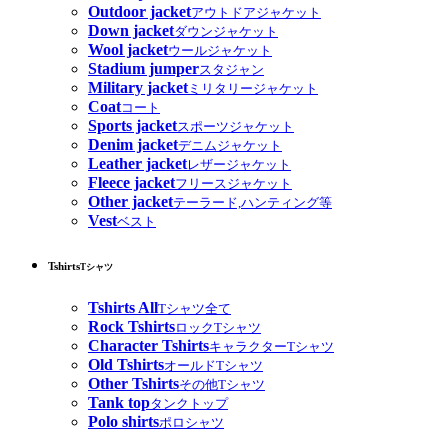
Outdoor jacket
アウトドアジャケット
Down jacket
ダウンジャケット
Wool jacket
ウールジャケット
Stadium jumper
スタジャン
Military jacket
ミリタリージャケット
Coat
コート
Sports jacket
スポーツジャケット
Denim jacket
デニムジャケット
Leather jacket
レザージャケット
Fleece jacket
フリースジャケット
Other jacket
テーラード,ハンティング等
Vest
ベスト
Tshirts
Tシャツ
Tshirts All
Tシャツ全て
Rock Tshirts
ロックTシャツ
Character Tshirts
キャラクターTシャツ
Old Tshirts
オールドTシャツ
Other Tshirts
その他Tシャツ
Tank top
タンクトップ
Polo shirts
ポロシャツ