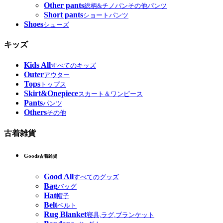
Other pants
総柄&チノパンその他パンツ
Short pants
ショートパンツ
Shoes
シューズ
キッズ
Kids All
すべてのキッズ
Outer
アウター
Tops
トップス
Skirt&Onepiece
スカート＆ワンピース
Pants
パンツ
Others
その他
古着雑貨
Goods
古着雑貨
Good All
すべてのグッズ
Bag
バッグ
Hat
帽子
Belt
ベルト
Rug Blanket
寝具,ラグ,ブランケット