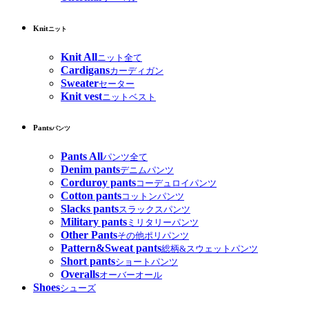
Knit
ニット
Knit All
ニット全て
Cardigans
カーディガン
Sweater
セーター
Knit vest
ニットベスト
Pants
パンツ
Pants All
パンツ全て
Denim pants
デニムパンツ
Corduroy pants
コーデュロイパンツ
Cotton pants
コットンパンツ
Slacks pants
スラックスパンツ
Military pants
ミリタリーパンツ
Other Pants
その他ポリパンツ
Pattern&Sweat pants
総柄&スウェットパンツ
Short pants
ショートパンツ
Overalls
オーバーオール
Shoes
シューズ