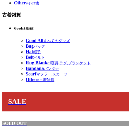
Others
その他
古着雑貨
Goods
古着雑貨
Good All
すべてのグッズ
Bag
バッグ
Hat
帽子
Belt
ベルト
Rug Blanket
寝具,ラグ,ブランケット
Bandana
バンダナ
Scarf
マフラー,スカーフ
Others
古着雑貨
SALE
SOLD OUT