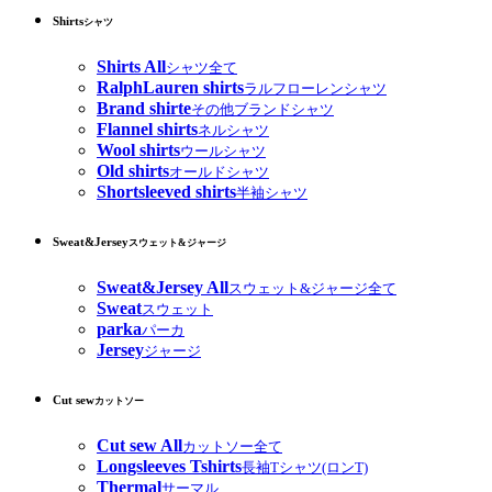
Shirts
シャツ
Shirts All
シャツ全て
RalphLauren shirts
ラルフローレンシャツ
Brand shirte
その他ブランドシャツ
Flannel shirts
ネルシャツ
Wool shirts
ウールシャツ
Old shirts
オールドシャツ
Shortsleeved shirts
半袖シャツ
Sweat&Jersey
スウェット&ジャージ
Sweat&Jersey All
スウェット&ジャージ全て
Sweat
スウェット
parka
パーカ
Jersey
ジャージ
Cut sew
カットソー
Cut sew All
カットソー全て
Longsleeves Tshirts
長袖Tシャツ(ロンT)
Thermal
サーマル