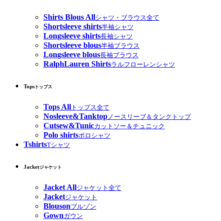
Shirts Blous All
シャツ・ブラウス全て
Shortsleeve shirts
半袖シャツ
Longsleeve shirts
長袖シャツ
Shortsleeve blous
半袖ブラウス
Longsleeve blous
長袖ブラウス
RalphLauren Shirts
ラルフローレンシャツ
Tops
トップス
Tops All
トップス全て
Nosleeve&Tanktop
ノースリーブ＆タンクトップ
Cutsew&Tunic
カットソー＆チュニック
Polo shirts
ポロシャツ
Tshirts
Tシャツ
Jacket
ジャケット
Jacket All
ジャケット全て
Jacket
ジャケット
Blouson
ブルゾン
Gown
ガウン