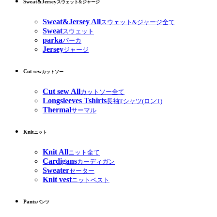
Sweat&Jersey
スウェット&ジャージ
Sweat&Jersey All
スウェット&ジャージ全て
Sweat
スウェット
parka
パーカ
Jersey
ジャージ
Cut sew
カットソー
Cut sew All
カットソー全て
Longsleeves Tshirts
長袖Tシャツ(ロンT)
Thermal
サーマル
Knit
ニット
Knit All
ニット全て
Cardigans
カーディガン
Sweater
セーター
Knit vest
ニットベスト
Pants
パンツ