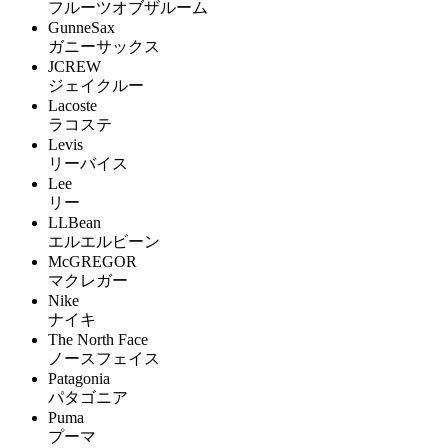
フルーツオブザルーム
GunneSax
ガニーサックス
JCREW
ジェイクルー
Lacoste
ラコステ
Levis
リーバイス
Lee
リー
LLBean
エルエルビーン
McGREGOR
マクレガー
Nike
ナイキ
The North Face
ノースフェイス
Patagonia
パタゴニア
Puma
プーマ