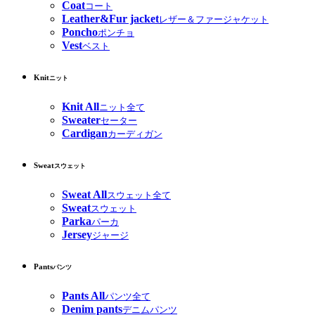
Coat
コート
Leather&Fur jacket
レザー＆ファージャケット
Poncho
ポンチョ
Vest
ベスト
Knit
ニット
Knit All
ニット全て
Sweater
セーター
Cardigan
カーディガン
Sweat
スウェット
Sweat All
スウェット全て
Sweat
スウェット
Parka
パーカ
Jersey
ジャージ
Pants
パンツ
Pants All
パンツ全て
Denim pants
デニムパンツ