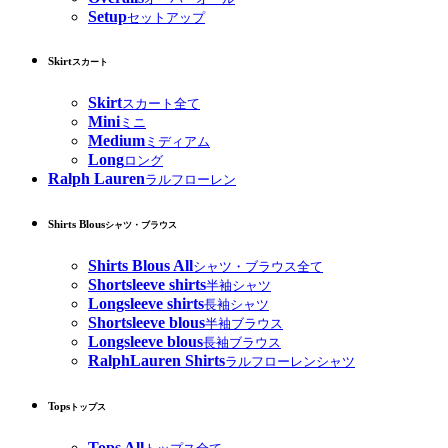
Setup
セットアップ
Skirt
スカート
Skirt
スカート全て
Mini
ミニ
Medium
ミディアム
Long
ロング
Ralph Lauren
ラルフローレン
Shirts Blous
シャツ・ブラウス
Shirts Blous All
シャツ・ブラウス全て
Shortsleeve shirts
半袖シャツ
Longsleeve shirts
長袖シャツ
Shortsleeve blous
半袖ブラウス
Longsleeve blous
長袖ブラウス
RalphLauren Shirts
ラルフローレンシャツ
Tops
トップス
Tops All