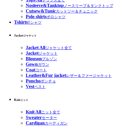
トップス全て
Nosleeve&Tanktop
ノースリーブ＆タンクトップ
Cutsew&Tunic
カットソー＆チュニック
Polo shirts
ポロシャツ
Tshirts
Tシャツ
Jacket
ジャケット
Jacket All
ジャケット全て
Jacket
ジャケット
Blouson
ブルゾン
Gown
ガウン
Coat
コート
Leather&Fur jacket
レザー＆ファージャケット
Poncho
ポンチョ
Vest
ベスト
Knit
ニット
Knit All
ニット全て
Sweater
セーター
Cardigan
カーディガン