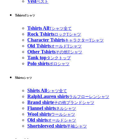
Vest
ベスト
Tshirts
Tシャツ
Tshirts All
Tシャツ全て
Rock Tshirts
ロックTシャツ
Character Tshirts
キャラクターTシャツ
Old Tshirts
オールドTシャツ
Other Tshirts
その他Tシャツ
Tank top
タンクトップ
Polo shirts
ポロシャツ
Shirts
シャツ
Shirts All
シャツ全て
RalphLauren shirts
ラルフローレンシャツ
Brand shirte
その他ブランドシャツ
Flannel shirts
ネルシャツ
Wool shirts
ウールシャツ
Old shirts
オールドシャツ
Shortsleeved shirts
半袖シャツ