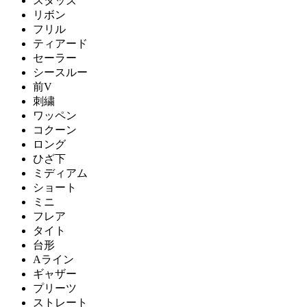
スタッズ
リボン
フリル
ティアード
セーラー
シースルー
前V
刺繍
ワッペン
コクーン
ロング
ひざ下
ミディアム
ショート
ミニ
フレア
タイト
台形
Aライン
ギャザー
プリーツ
ストレート