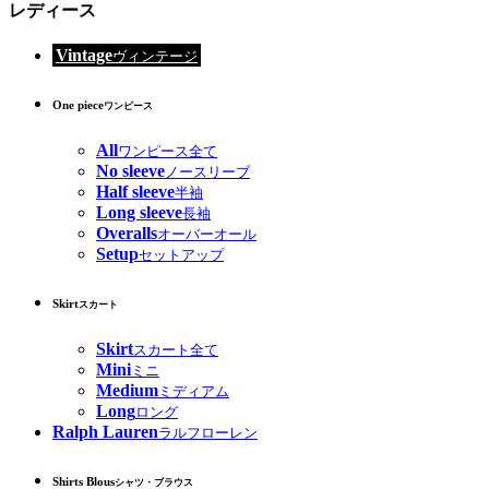
レディース
Vintage
ヴィンテージ
One piece
ワンピース
All
ワンピース全て
No sleeve
ノースリーブ
Half sleeve
半袖
Long sleeve
長袖
Overalls
オーバーオール
Setup
セットアップ
Skirt
スカート
Skirt
スカート全て
Mini
ミニ
Medium
ミディアム
Long
ロング
Ralph Lauren
ラルフローレン
Shirts Blous
シャツ・ブラウス