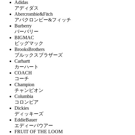
Adidas
アディダス
Abercrombie&Fitch
アバクロンビー&フィッチ
Burberry
バーバリー
BIGMAC
ビッグマック
BrooksBrothers
ブルックスブラザーズ
Carhartt
カーハート
COACH
コーチ
Champion
チャンピオン
Columbia
コロンビア
Dickies
ディッキーズ
EddieBauer
エディーバウアー
FRUIT OF THE LOOM