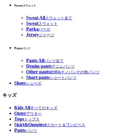
Sweat
スウェット
Sweat All
スウェット全て
Sweat
スウェット
Parka
パーカ
Jersey
ジャージ
Pants
パンツ
Pants All
パンツ全て
Denim pants
デニムパンツ
Other pants
総柄&チノパンその他パンツ
Short pants
ショートパンツ
Shoes
シューズ
キッズ
Kids All
すべてのキッズ
Outer
アウター
Tops
トップス
Skirt&Onepiece
スカート＆ワンピース
Pants
パンツ