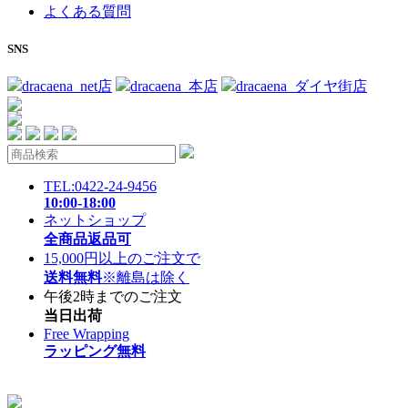
よくある質問
SNS
dracaena_net店
dracaena_本店
dracaena_ダイヤ街店
TEL:0422-24-9456
10:00-18:00
ネットショップ
全商品返品可
15,000円以上のご注文で
送料無料
※離島は除く
午後2時までのご注文
当日出荷
Free Wrapping
ラッピング無料