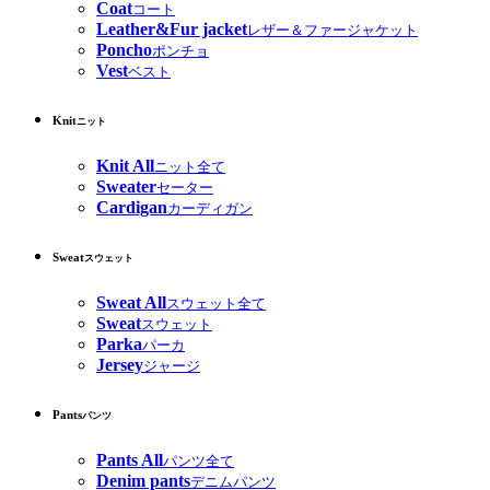
Coat
コート
Leather&Fur jacket
レザー＆ファージャケット
Poncho
ポンチョ
Vest
ベスト
Knit
ニット
Knit All
ニット全て
Sweater
セーター
Cardigan
カーディガン
Sweat
スウェット
Sweat All
スウェット全て
Sweat
スウェット
Parka
パーカ
Jersey
ジャージ
Pants
パンツ
Pants All
パンツ全て
Denim pants
デニムパンツ