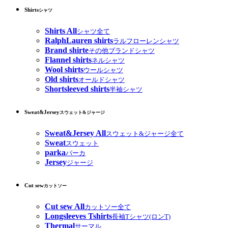
Shirts
シャツ
Shirts All
シャツ全て
RalphLauren shirts
ラルフローレンシャツ
Brand shirte
その他ブランドシャツ
Flannel shirts
ネルシャツ
Wool shirts
ウールシャツ
Old shirts
オールドシャツ
Shortsleeved shirts
半袖シャツ
Sweat&Jersey
スウェット&ジャージ
Sweat&Jersey All
スウェット&ジャージ全て
Sweat
スウェット
parka
パーカ
Jersey
ジャージ
Cut sew
カットソー
Cut sew All
カットソー全て
Longsleeves Tshirts
長袖Tシャツ(ロンT)
Thermal
サーマル