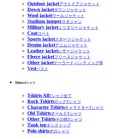
Outdoor jacket
アウトドアジャケット
Down jacket
ダウンジャケット
Wool jacket
ウールジャケット
Stadium jumper
スタジャン
Military jacket
ミリタリージャケット
Coat
コート
Sports jacket
スポーツジャケット
Denim jacket
デニムジャケット
Leather jacket
レザージャケット
Fleece jacket
フリースジャケット
Other jacket
テーラード,ハンティング等
Vest
ベスト
Tshirts
Tシャツ
Tshirts All
Tシャツ全て
Rock Tshirts
ロックTシャツ
Character Tshirts
キャラクターTシャツ
Old Tshirts
オールドTシャツ
Other Tshirts
その他Tシャツ
Tank top
タンクトップ
Polo shirts
ポロシャツ