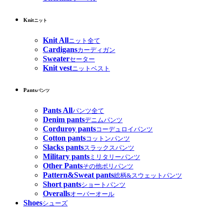
Knit
ニット
Knit All
ニット全て
Cardigans
カーディガン
Sweater
セーター
Knit vest
ニットベスト
Pants
パンツ
Pants All
パンツ全て
Denim pants
デニムパンツ
Corduroy pants
コーデュロイパンツ
Cotton pants
コットンパンツ
Slacks pants
スラックスパンツ
Military pants
ミリタリーパンツ
Other Pants
その他ポリパンツ
Pattern&Sweat pants
総柄&スウェットパンツ
Short pants
ショートパンツ
Overalls
オーバーオール
Shoes
シューズ