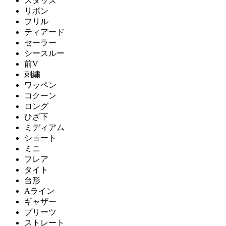
スタッズ
リボン
フリル
ティアード
セーラー
シースルー
前V
刺繍
ワッペン
コクーン
ロング
ひざ下
ミディアム
ショート
ミニ
フレア
タイト
台形
Aライン
ギャザー
プリーツ
ストレート