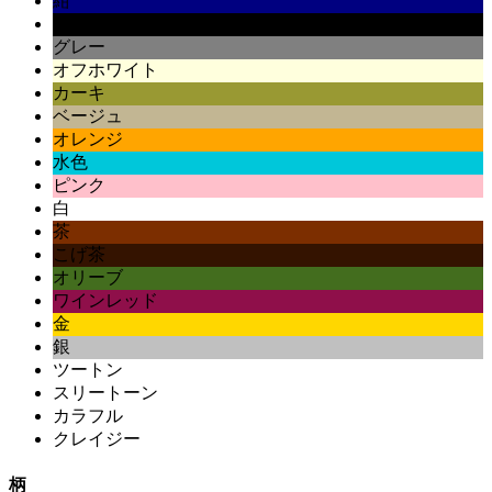
紺
黒
グレー
オフホワイト
カーキ
ベージュ
オレンジ
水色
ピンク
白
茶
こげ茶
オリーブ
ワインレッド
金
銀
ツートン
スリートーン
カラフル
クレイジー
柄