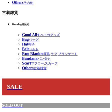
Others
その他
古着雑貨
Goods
古着雑貨
Good All
すべてのグッズ
Bag
バッグ
Hat
帽子
Belt
ベルト
Rug Blanket
寝具,ラグ,ブランケット
Bandana
バンダナ
Scarf
マフラー,スカーフ
Others
古着雑貨
SALE
SOLD OUT