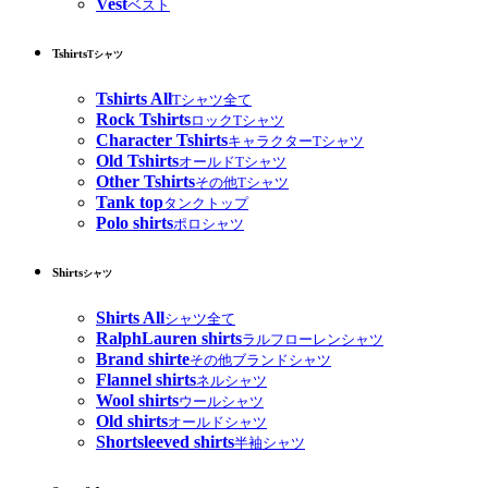
Vest
ベスト
Tshirts
Tシャツ
Tshirts All
Tシャツ全て
Rock Tshirts
ロックTシャツ
Character Tshirts
キャラクターTシャツ
Old Tshirts
オールドTシャツ
Other Tshirts
その他Tシャツ
Tank top
タンクトップ
Polo shirts
ポロシャツ
Shirts
シャツ
Shirts All
シャツ全て
RalphLauren shirts
ラルフローレンシャツ
Brand shirte
その他ブランドシャツ
Flannel shirts
ネルシャツ
Wool shirts
ウールシャツ
Old shirts
オールドシャツ
Shortsleeved shirts
半袖シャツ