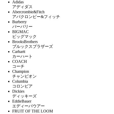
Adidas
アディダス
Abercrombie&Fitch
アバクロンビー&フィッチ
Burberry
バーバリー
BIGMAC
ビッグマック
BrooksBrothers
ブルックスブラザーズ
Carhartt
カーハート
COACH
コーチ
Champion
チャンピオン
Columbia
コロンビア
Dickies
ディッキーズ
EddieBauer
エディーバウアー
FRUIT OF THE LOOM