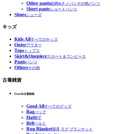
Other pants
総柄&チノパンその他パンツ
Short pants
ショートパンツ
Shoes
シューズ
キッズ
Kids All
すべてのキッズ
Outer
アウター
Tops
トップス
Skirt&Onepiece
スカート＆ワンピース
Pants
パンツ
Others
その他
古着雑貨
Goods
古着雑貨
Good All
すべてのグッズ
Bag
バッグ
Hat
帽子
Belt
ベルト
Rug Blanket
寝具,ラグ,ブランケット