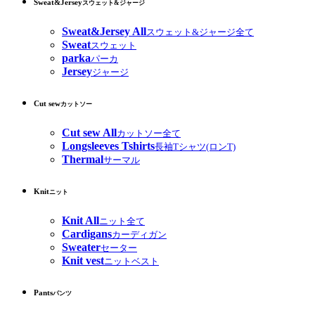
Sweat&Jersey
スウェット&ジャージ
Sweat&Jersey All
スウェット&ジャージ全て
Sweat
スウェット
parka
パーカ
Jersey
ジャージ
Cut sew
カットソー
Cut sew All
カットソー全て
Longsleeves Tshirts
長袖Tシャツ(ロンT)
Thermal
サーマル
Knit
ニット
Knit All
ニット全て
Cardigans
カーディガン
Sweater
セーター
Knit vest
ニットベスト
Pants
パンツ