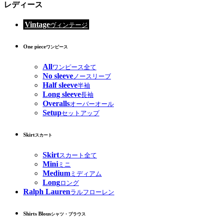
レディース
Vintage
ヴィンテージ
One piece
ワンピース
All
ワンピース全て
No sleeve
ノースリーブ
Half sleeve
半袖
Long sleeve
長袖
Overalls
オーバーオール
Setup
セットアップ
Skirt
スカート
Skirt
スカート全て
Mini
ミニ
Medium
ミディアム
Long
ロング
Ralph Lauren
ラルフローレン
Shirts Blous
シャツ・ブラウス