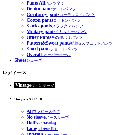
Pants All
パンツ全て
Denim pants
デニムパンツ
Corduroy pants
コーデュロイパンツ
Cotton pants
コットンパンツ
Slacks pants
スラックスパンツ
Military pants
ミリタリーパンツ
Other Pants
その他ポリパンツ
Pattern&Sweat pants
総柄&スウェットパンツ
Short pants
ショートパンツ
Overalls
オーバーオール
Shoes
シューズ
レディース
Vintage
ヴィンテージ
One piece
ワンピース
All
ワンピース全て
No sleeve
ノースリーブ
Half sleeve
半袖
Long sleeve
長袖
Overalls
オーバーオール