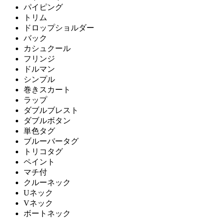
パイピング
トリム
ドロップショルダー
バック
カシュクール
フリンジ
ドルマン
シンプル
巻きスカート
ラップ
ダブルブレスト
ダブルボタン
単色タグ
ブルーバータグ
トリコタグ
ペイント
マチ付
クルーネック
Uネック
Vネック
ボートネック