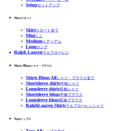
Setup
セットアップ
Skirt
スカート
Skirt
スカート全て
Mini
ミニ
Medium
ミディアム
Long
ロング
Ralph Lauren
ラルフローレン
Shirts Blous
シャツ・ブラウス
Shirts Blous All
シャツ・ブラウス全て
Shortsleeve shirts
半袖シャツ
Longsleeve shirts
長袖シャツ
Shortsleeve blous
半袖ブラウス
Longsleeve blous
長袖ブラウス
RalphLauren Shirts
ラルフローレンシャツ
Tops
トップス
Tops All