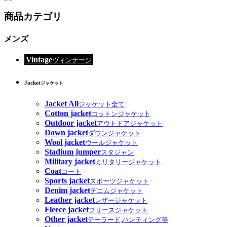
商品カテゴリ
メンズ
Vintage
ヴィンテージ
Jacket
ジャケット
Jacket All
ジャケット全て
Cotton jacket
コットンジャケット
Outdoor jacket
アウトドアジャケット
Down jacket
ダウンジャケット
Wool jacket
ウールジャケット
Stadium jumper
スタジャン
Military jacket
ミリタリージャケット
Coat
コート
Sports jacket
スポーツジャケット
Denim jacket
デニムジャケット
Leather jacket
レザージャケット
Fleece jacket
フリースジャケット
Other jacket
テーラード,ハンティング等