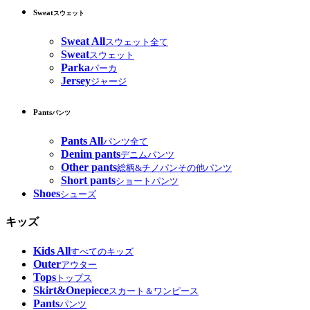
Sweat
スウェット
Sweat All
スウェット全て
Sweat
スウェット
Parka
パーカ
Jersey
ジャージ
Pants
パンツ
Pants All
パンツ全て
Denim pants
デニムパンツ
Other pants
総柄&チノパンその他パンツ
Short pants
ショートパンツ
Shoes
シューズ
キッズ
Kids All
すべてのキッズ
Outer
アウター
Tops
トップス
Skirt&Onepiece
スカート＆ワンピース
Pants
パンツ