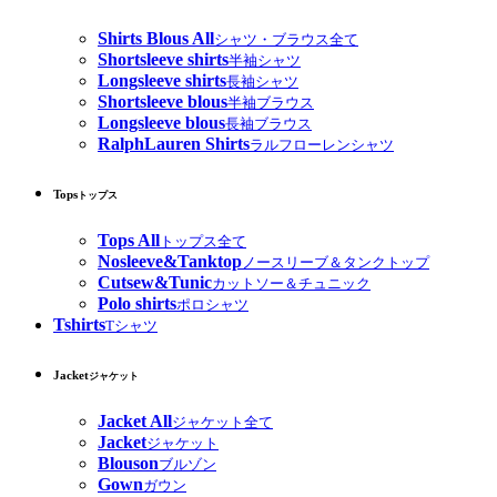
Shirts Blous All
シャツ・ブラウス全て
Shortsleeve shirts
半袖シャツ
Longsleeve shirts
長袖シャツ
Shortsleeve blous
半袖ブラウス
Longsleeve blous
長袖ブラウス
RalphLauren Shirts
ラルフローレンシャツ
Tops
トップス
Tops All
トップス全て
Nosleeve&Tanktop
ノースリーブ＆タンクトップ
Cutsew&Tunic
カットソー＆チュニック
Polo shirts
ポロシャツ
Tshirts
Tシャツ
Jacket
ジャケット
Jacket All
ジャケット全て
Jacket
ジャケット
Blouson
ブルゾン
Gown
ガウン