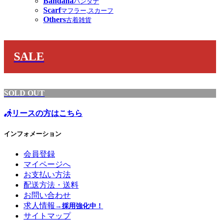
Bandana
バンダナ
Scarf
マフラー,スカーフ
Others
古着雑貨
SALE
SOLD OUT
リースの方はこちら
インフォメーション
会員登録
マイページへ
お支払い方法
配送方法・送料
お問い合わせ
求人情報
→採用強化中！
サイトマップ