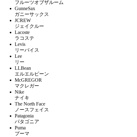
フルーツオブザルーム
GunneSax
ガニーサックス
JCREW
ジェイクルー
Lacoste
ラコステ
Levis
リーバイス
Lee
リー
LLBean
エルエルビーン
McGREGOR
マクレガー
Nike
ナイキ
The North Face
ノースフェイス
Patagonia
パタゴニア
Puma
プーマ