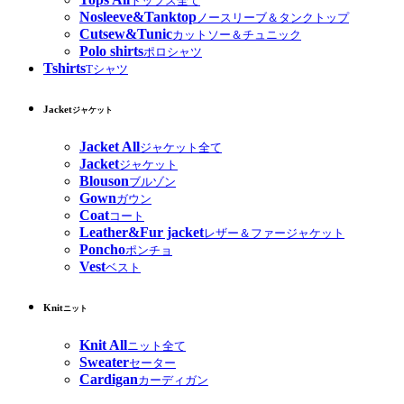
トップス全て
Nosleeve&Tanktop
ノースリーブ＆タンクトップ
Cutsew&Tunic
カットソー＆チュニック
Polo shirts
ポロシャツ
Tshirts
Tシャツ
Jacket
ジャケット
Jacket All
ジャケット全て
Jacket
ジャケット
Blouson
ブルゾン
Gown
ガウン
Coat
コート
Leather&Fur jacket
レザー＆ファージャケット
Poncho
ポンチョ
Vest
ベスト
Knit
ニット
Knit All
ニット全て
Sweater
セーター
Cardigan
カーディガン