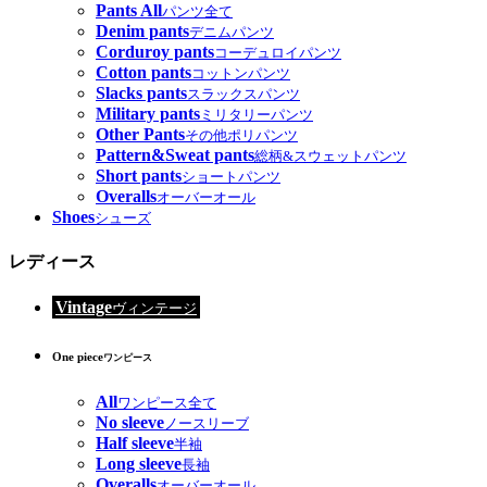
Pants All
パンツ全て
Denim pants
デニムパンツ
Corduroy pants
コーデュロイパンツ
Cotton pants
コットンパンツ
Slacks pants
スラックスパンツ
Military pants
ミリタリーパンツ
Other Pants
その他ポリパンツ
Pattern&Sweat pants
総柄&スウェットパンツ
Short pants
ショートパンツ
Overalls
オーバーオール
Shoes
シューズ
レディース
Vintage
ヴィンテージ
One piece
ワンピース
All
ワンピース全て
No sleeve
ノースリーブ
Half sleeve
半袖
Long sleeve
長袖
Overalls
オーバーオール