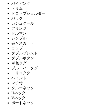
パイピング
トリム
ドロップショルダー
バック
カシュクール
フリンジ
ドルマン
シンプル
巻きスカート
ラップ
ダブルブレスト
ダブルボタン
単色タグ
ブルーバータグ
トリコタグ
ペイント
マチ付
クルーネック
Uネック
Vネック
ボートネック