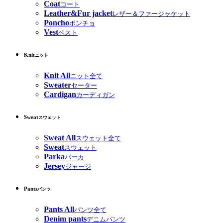
Coat
コート
Leather&Fur jacket
レザー＆ファージャケット
Poncho
ポンチョ
Vest
ベスト
Knit
ニット
Knit All
ニット全て
Sweater
セーター
Cardigan
カーディガン
Sweat
スウェット
Sweat All
スウェット全て
Sweat
スウェット
Parka
パーカ
Jersey
ジャージ
Pants
パンツ
Pants All
パンツ全て
Denim pants
デニムパンツ