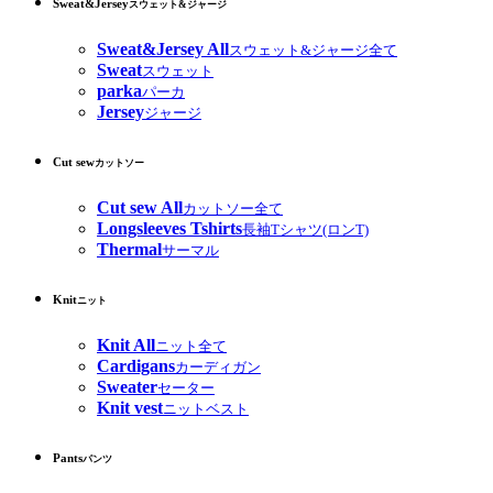
Sweat&Jersey
スウェット&ジャージ
Sweat&Jersey All
スウェット&ジャージ全て
Sweat
スウェット
parka
パーカ
Jersey
ジャージ
Cut sew
カットソー
Cut sew All
カットソー全て
Longsleeves Tshirts
長袖Tシャツ(ロンT)
Thermal
サーマル
Knit
ニット
Knit All
ニット全て
Cardigans
カーディガン
Sweater
セーター
Knit vest
ニットベスト
Pants
パンツ