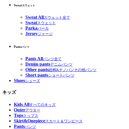
Sweat
スウェット
Sweat All
スウェット全て
Sweat
スウェット
Parka
パーカ
Jersey
ジャージ
Pants
パンツ
Pants All
パンツ全て
Denim pants
デニムパンツ
Other pants
総柄&チノパンその他パンツ
Short pants
ショートパンツ
Shoes
シューズ
キッズ
Kids All
すべてのキッズ
Outer
アウター
Tops
トップス
Skirt&Onepiece
スカート＆ワンピース
Pants
パンツ