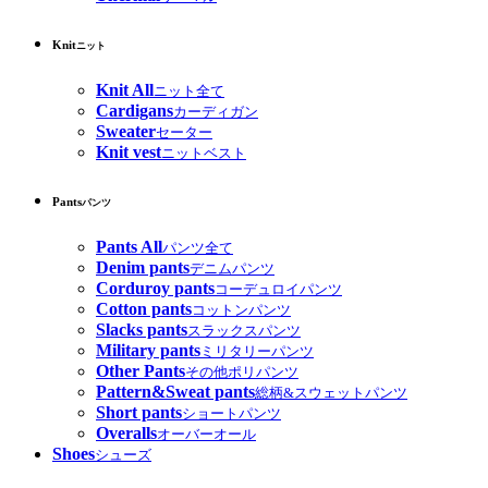
Knit
ニット
Knit All
ニット全て
Cardigans
カーディガン
Sweater
セーター
Knit vest
ニットベスト
Pants
パンツ
Pants All
パンツ全て
Denim pants
デニムパンツ
Corduroy pants
コーデュロイパンツ
Cotton pants
コットンパンツ
Slacks pants
スラックスパンツ
Military pants
ミリタリーパンツ
Other Pants
その他ポリパンツ
Pattern&Sweat pants
総柄&スウェットパンツ
Short pants
ショートパンツ
Overalls
オーバーオール
Shoes
シューズ