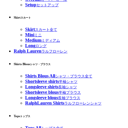
Setup
セットアップ
Skirt
スカート
Skirt
スカート全て
Mini
ミニ
Medium
ミディアム
Long
ロング
Ralph Lauren
ラルフローレン
Shirts Blous
シャツ・ブラウス
Shirts Blous All
シャツ・ブラウス全て
Shortsleeve shirts
半袖シャツ
Longsleeve shirts
長袖シャツ
Shortsleeve blous
半袖ブラウス
Longsleeve blous
長袖ブラウス
RalphLauren Shirts
ラルフローレンシャツ
Tops
トップス
Tops All