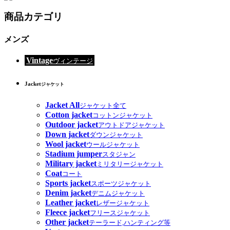
商品カテゴリ
メンズ
Vintage
ヴィンテージ
Jacket
ジャケット
Jacket All
ジャケット全て
Cotton jacket
コットンジャケット
Outdoor jacket
アウトドアジャケット
Down jacket
ダウンジャケット
Wool jacket
ウールジャケット
Stadium jumper
スタジャン
Military jacket
ミリタリージャケット
Coat
コート
Sports jacket
スポーツジャケット
Denim jacket
デニムジャケット
Leather jacket
レザージャケット
Fleece jacket
フリースジャケット
Other jacket
テーラード,ハンティング等