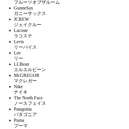
フルーツオブザルーム
GunneSax
ガニーサックス
JCREW
ジェイクルー
Lacoste
ラコステ
Levis
リーバイス
Lee
リー
LLBean
エルエルビーン
McGREGOR
マクレガー
Nike
ナイキ
The North Face
ノースフェイス
Patagonia
パタゴニア
Puma
プーマ