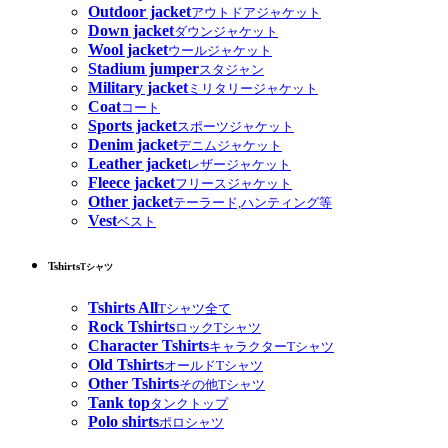
Outdoor jacket
アウトドアジャケット
Down jacket
ダウンジャケット
Wool jacket
ウールジャケット
Stadium jumper
スタジャン
Military jacket
ミリタリージャケット
Coat
コート
Sports jacket
スポーツジャケット
Denim jacket
デニムジャケット
Leather jacket
レザージャケット
Fleece jacket
フリースジャケット
Other jacket
テーラード,ハンティング等
Vest
ベスト
Tshirts
Tシャツ
Tshirts All
Tシャツ全て
Rock Tshirts
ロックTシャツ
Character Tshirts
キャラクターTシャツ
Old Tshirts
オールドTシャツ
Other Tshirts
その他Tシャツ
Tank top
タンクトップ
Polo shirts
ポロシャツ