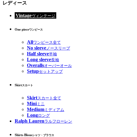
レディース
Vintage
ヴィンテージ
One piece
ワンピース
All
ワンピース全て
No sleeve
ノースリーブ
Half sleeve
半袖
Long sleeve
長袖
Overalls
オーバーオール
Setup
セットアップ
Skirt
スカート
Skirt
スカート全て
Mini
ミニ
Medium
ミディアム
Long
ロング
Ralph Lauren
ラルフローレン
Shirts Blous
シャツ・ブラウス