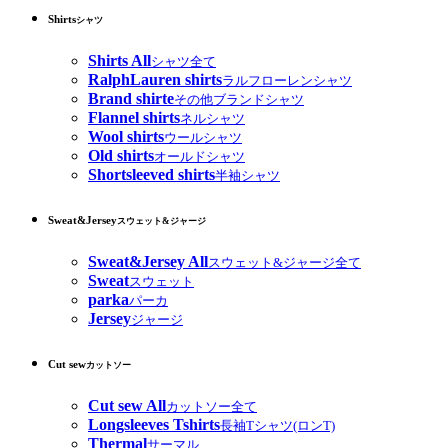
Shirts
シャツ
Shirts All
シャツ全て
RalphLauren shirts
ラルフローレンシャツ
Brand shirte
その他ブランドシャツ
Flannel shirts
ネルシャツ
Wool shirts
ウールシャツ
Old shirts
オールドシャツ
Shortsleeved shirts
半袖シャツ
Sweat&Jersey
スウェット&ジャージ
Sweat&Jersey All
スウェット&ジャージ全て
Sweat
スウェット
parka
パーカ
Jersey
ジャージ
Cut sew
カットソー
Cut sew All
カットソー全て
Longsleeves Tshirts
長袖Tシャツ(ロンT)
Thermal
サーマル