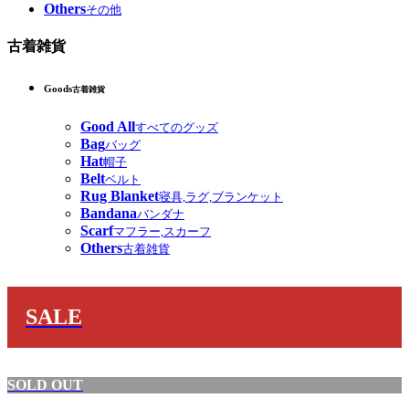
Others
その他
古着雑貨
Goods
古着雑貨
Good All
すべてのグッズ
Bag
バッグ
Hat
帽子
Belt
ベルト
Rug Blanket
寝具,ラグ,ブランケット
Bandana
バンダナ
Scarf
マフラー,スカーフ
Others
古着雑貨
SALE
SOLD OUT