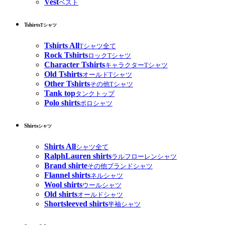
Vest
ベスト
Tshirts
Tシャツ
Tshirts All
Tシャツ全て
Rock Tshirts
ロックTシャツ
Character Tshirts
キャラクターTシャツ
Old Tshirts
オールドTシャツ
Other Tshirts
その他Tシャツ
Tank top
タンクトップ
Polo shirts
ポロシャツ
Shirts
シャツ
Shirts All
シャツ全て
RalphLauren shirts
ラルフローレンシャツ
Brand shirte
その他ブランドシャツ
Flannel shirts
ネルシャツ
Wool shirts
ウールシャツ
Old shirts
オールドシャツ
Shortsleeved shirts
半袖シャツ