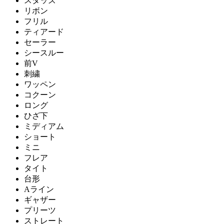
スタッズ
リボン
フリル
ティアード
セーラー
シースルー
前V
刺繍
ワッペン
コクーン
ロング
ひざ下
ミディアム
ショート
ミニ
フレア
タイト
台形
Aライン
ギャザー
プリーツ
ストレート