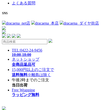
よくある質問
SNS
dracaena_net店
dracaena_本店
dracaena_ダイヤ街店
TEL:0422-24-9456
10:00-18:00
ネットショップ
全商品返品可
15,000円以上のご注文で
送料無料
※離島は除く
午後2時までのご注文
当日出荷
Free Wrapping
ラッピング無料