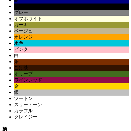
紺
黒
グレー
オフホワイト
カーキ
ベージュ
オレンジ
水色
ピンク
白
茶
こげ茶
オリーブ
ワインレッド
金
銀
ツートン
スリートーン
カラフル
クレイジー
柄