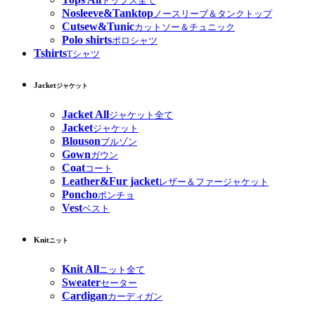
トップス全て
Nosleeve&Tanktop
ノースリーブ＆タンクトップ
Cutsew&Tunic
カットソー＆チュニック
Polo shirts
ポロシャツ
Tshirts
Tシャツ
Jacket
ジャケット
Jacket All
ジャケット全て
Jacket
ジャケット
Blouson
ブルゾン
Gown
ガウン
Coat
コート
Leather&Fur jacket
レザー＆ファージャケット
Poncho
ポンチョ
Vest
ベスト
Knit
ニット
Knit All
ニット全て
Sweater
セーター
Cardigan
カーディガン