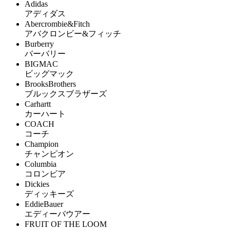
Adidas
アディダス
Abercrombie&Fitch
アバクロンビー&フィッチ
Burberry
バーバリー
BIGMAC
ビッグマック
BrooksBrothers
ブルックスブラザーズ
Carhartt
カーハート
COACH
コーチ
Champion
チャンピオン
Columbia
コロンビア
Dickies
ディッキーズ
EddieBauer
エディーバウアー
FRUIT OF THE LOOM