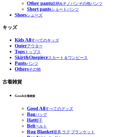
Other pants
総柄&チノパンその他パンツ
Short pants
ショートパンツ
Shoes
シューズ
キッズ
Kids All
すべてのキッズ
Outer
アウター
Tops
トップス
Skirt&Onepiece
スカート＆ワンピース
Pants
パンツ
Others
その他
古着雑貨
Goods
古着雑貨
Good All
すべてのグッズ
Bag
バッグ
Hat
帽子
Belt
ベルト
Rug Blanket
寝具,ラグ,ブランケット