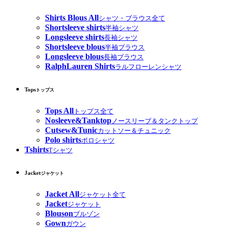
Shirts Blous All
シャツ・ブラウス全て
Shortsleeve shirts
半袖シャツ
Longsleeve shirts
長袖シャツ
Shortsleeve blous
半袖ブラウス
Longsleeve blous
長袖ブラウス
RalphLauren Shirts
ラルフローレンシャツ
Tops
トップス
Tops All
トップス全て
Nosleeve&Tanktop
ノースリーブ＆タンクトップ
Cutsew&Tunic
カットソー＆チュニック
Polo shirts
ポロシャツ
Tshirts
Tシャツ
Jacket
ジャケット
Jacket All
ジャケット全て
Jacket
ジャケット
Blouson
ブルゾン
Gown
ガウン