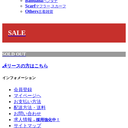
Bandana
バンダナ
Scarf
マフラー,スカーフ
Others
古着雑貨
SALE
SOLD OUT
リースの方はこちら
インフォメーション
会員登録
マイページへ
お支払い方法
配送方法・送料
お問い合わせ
求人情報
→採用強化中！
サイトマップ