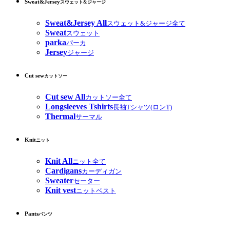
Sweat&Jersey
スウェット&ジャージ
Sweat&Jersey All
スウェット&ジャージ全て
Sweat
スウェット
parka
パーカ
Jersey
ジャージ
Cut sew
カットソー
Cut sew All
カットソー全て
Longsleeves Tshirts
長袖Tシャツ(ロンT)
Thermal
サーマル
Knit
ニット
Knit All
ニット全て
Cardigans
カーディガン
Sweater
セーター
Knit vest
ニットベスト
Pants
パンツ