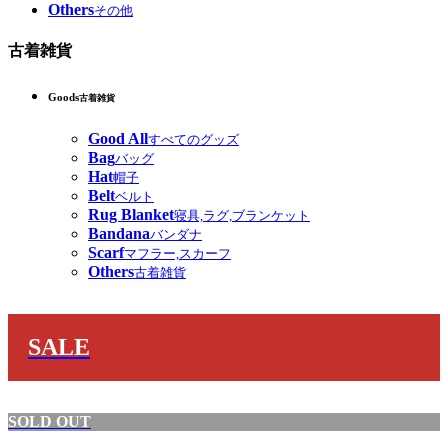
Others
その他
古着雑貨
Goods
古着雑貨
Good All
すべてのグッズ
Bag
バッグ
Hat
帽子
Belt
ベルト
Rug Blanket
寝具,ラグ,ブランケット
Bandana
バンダナ
Scarf
マフラー,スカーフ
Others
古着雑貨
SALE
SOLD OUT