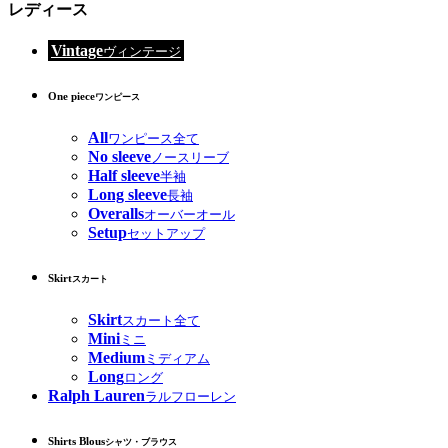
レディース
Vintage
ヴィンテージ
One piece
ワンピース
All
ワンピース全て
No sleeve
ノースリーブ
Half sleeve
半袖
Long sleeve
長袖
Overalls
オーバーオール
Setup
セットアップ
Skirt
スカート
Skirt
スカート全て
Mini
ミニ
Medium
ミディアム
Long
ロング
Ralph Lauren
ラルフローレン
Shirts Blous
シャツ・ブラウス