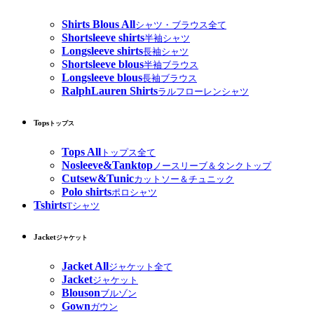
Shirts Blous All
シャツ・ブラウス全て
Shortsleeve shirts
半袖シャツ
Longsleeve shirts
長袖シャツ
Shortsleeve blous
半袖ブラウス
Longsleeve blous
長袖ブラウス
RalphLauren Shirts
ラルフローレンシャツ
Tops
トップス
Tops All
トップス全て
Nosleeve&Tanktop
ノースリーブ＆タンクトップ
Cutsew&Tunic
カットソー＆チュニック
Polo shirts
ポロシャツ
Tshirts
Tシャツ
Jacket
ジャケット
Jacket All
ジャケット全て
Jacket
ジャケット
Blouson
ブルゾン
Gown
ガウン