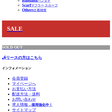
Bandana
バンダナ
Scarf
マフラー,スカーフ
Others
古着雑貨
SALE
SOLD OUT
リースの方はこちら
インフォメーション
会員登録
マイページへ
お支払い方法
配送方法・送料
お問い合わせ
求人情報
→採用強化中！
サイトマップ