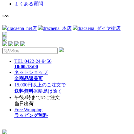
よくある質問
SNS
dracaena_net店
dracaena_本店
dracaena_ダイヤ街店
TEL:0422-24-9456
10:00-18:00
ネットショップ
全商品返品可
15,000円以上のご注文で
送料無料
※離島は除く
午後2時までのご注文
当日出荷
Free Wrapping
ラッピング無料