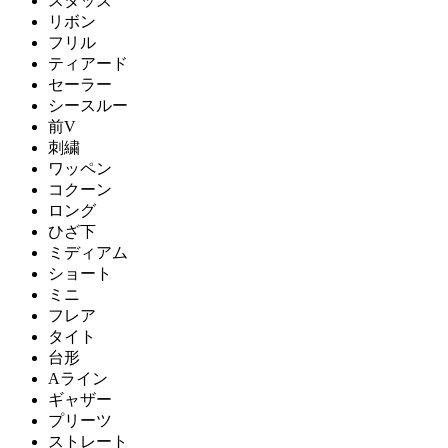
スタッズ
リボン
フリル
ティアード
セーラー
シースルー
前V
刺繍
ワッペン
コクーン
ロング
ひざ下
ミディアム
ショート
ミニ
フレア
タイト
台形
Aライン
ギャザー
プリーツ
ストレート