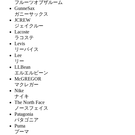
フルーツオブザルーム
GunneSax
ガニーサックス
JCREW
ジェイクルー
Lacoste
ラコステ
Levis
リーバイス
Lee
リー
LLBean
エルエルビーン
McGREGOR
マクレガー
Nike
ナイキ
The North Face
ノースフェイス
Patagonia
パタゴニア
Puma
プーマ