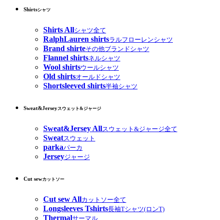
Shirts
シャツ
Shirts All
シャツ全て
RalphLauren shirts
ラルフローレンシャツ
Brand shirte
その他ブランドシャツ
Flannel shirts
ネルシャツ
Wool shirts
ウールシャツ
Old shirts
オールドシャツ
Shortsleeved shirts
半袖シャツ
Sweat&Jersey
スウェット&ジャージ
Sweat&Jersey All
スウェット&ジャージ全て
Sweat
スウェット
parka
パーカ
Jersey
ジャージ
Cut sew
カットソー
Cut sew All
カットソー全て
Longsleeves Tshirts
長袖Tシャツ(ロンT)
Thermal
サーマル