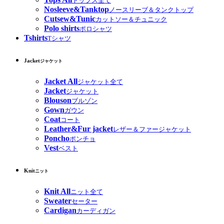
トップス全て
Nosleeve&Tanktop
ノースリーブ＆タンクトップ
Cutsew&Tunic
カットソー＆チュニック
Polo shirts
ポロシャツ
Tshirts
Tシャツ
Jacket
ジャケット
Jacket All
ジャケット全て
Jacket
ジャケット
Blouson
ブルゾン
Gown
ガウン
Coat
コート
Leather&Fur jacket
レザー＆ファージャケット
Poncho
ポンチョ
Vest
ベスト
Knit
ニット
Knit All
ニット全て
Sweater
セーター
Cardigan
カーディガン