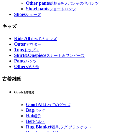
Other pants
総柄&チノパンその他パンツ
Short pants
ショートパンツ
Shoes
シューズ
キッズ
Kids All
すべてのキッズ
Outer
アウター
Tops
トップス
Skirt&Onepiece
スカート＆ワンピース
Pants
パンツ
Others
その他
古着雑貨
Goods
古着雑貨
Good All
すべてのグッズ
Bag
バッグ
Hat
帽子
Belt
ベルト
Rug Blanket
寝具,ラグ,ブランケット