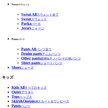
Sweat
スウェット
Sweat All
スウェット全て
Sweat
スウェット
Parka
パーカ
Jersey
ジャージ
Pants
パンツ
Pants All
パンツ全て
Denim pants
デニムパンツ
Other pants
総柄&チノパンその他パンツ
Short pants
ショートパンツ
Shoes
シューズ
キッズ
Kids All
すべてのキッズ
Outer
アウター
Tops
トップス
Skirt&Onepiece
スカート＆ワンピース
Pants
パンツ