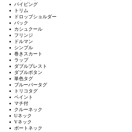
パイピング
トリム
ドロップショルダー
バック
カシュクール
フリンジ
ドルマン
シンプル
巻きスカート
ラップ
ダブルブレスト
ダブルボタン
単色タグ
ブルーバータグ
トリコタグ
ペイント
マチ付
クルーネック
Uネック
Vネック
ボートネック