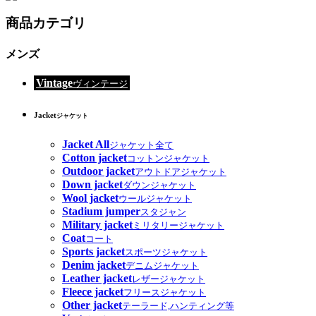
商品カテゴリ
メンズ
Vintage
ヴィンテージ
Jacket
ジャケット
Jacket All
ジャケット全て
Cotton jacket
コットンジャケット
Outdoor jacket
アウトドアジャケット
Down jacket
ダウンジャケット
Wool jacket
ウールジャケット
Stadium jumper
スタジャン
Military jacket
ミリタリージャケット
Coat
コート
Sports jacket
スポーツジャケット
Denim jacket
デニムジャケット
Leather jacket
レザージャケット
Fleece jacket
フリースジャケット
Other jacket
テーラード,ハンティング等