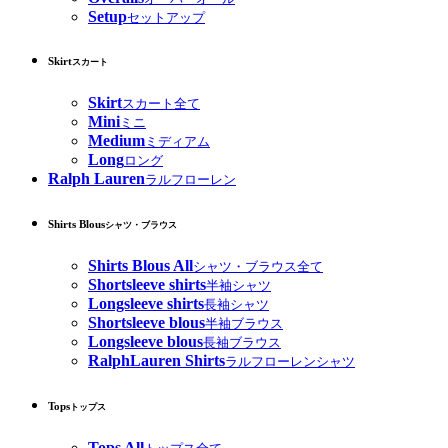
Setup
セットアップ
Skirt
スカート
Skirt
スカート全て
Mini
ミニ
Medium
ミディアム
Long
ロング
Ralph Lauren
ラルフローレン
Shirts Blous
シャツ・ブラウス
Shirts Blous All
シャツ・ブラウス全て
Shortsleeve shirts
半袖シャツ
Longsleeve shirts
長袖シャツ
Shortsleeve blous
半袖ブラウス
Longsleeve blous
長袖ブラウス
RalphLauren Shirts
ラルフローレンシャツ
Tops
トップス
Tops All