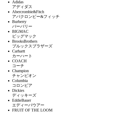
Adidas
アディダス
Abercrombie&Fitch
アバクロンビー&フィッチ
Burberry
バーバリー
BIGMAC
ビッグマック
BrooksBrothers
ブルックスブラザーズ
Carhartt
カーハート
COACH
コーチ
Champion
チャンピオン
Columbia
コロンビア
Dickies
ディッキーズ
EddieBauer
エディーバウアー
FRUIT OF THE LOOM