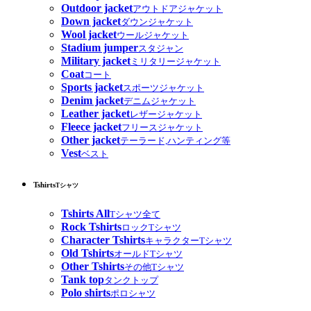
Outdoor jacket
アウトドアジャケット
Down jacket
ダウンジャケット
Wool jacket
ウールジャケット
Stadium jumper
スタジャン
Military jacket
ミリタリージャケット
Coat
コート
Sports jacket
スポーツジャケット
Denim jacket
デニムジャケット
Leather jacket
レザージャケット
Fleece jacket
フリースジャケット
Other jacket
テーラード,ハンティング等
Vest
ベスト
Tshirts
Tシャツ
Tshirts All
Tシャツ全て
Rock Tshirts
ロックTシャツ
Character Tshirts
キャラクターTシャツ
Old Tshirts
オールドTシャツ
Other Tshirts
その他Tシャツ
Tank top
タンクトップ
Polo shirts
ポロシャツ