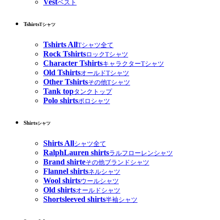
Vest
ベスト
Tshirts
Tシャツ
Tshirts All
Tシャツ全て
Rock Tshirts
ロックTシャツ
Character Tshirts
キャラクターTシャツ
Old Tshirts
オールドTシャツ
Other Tshirts
その他Tシャツ
Tank top
タンクトップ
Polo shirts
ポロシャツ
Shirts
シャツ
Shirts All
シャツ全て
RalphLauren shirts
ラルフローレンシャツ
Brand shirte
その他ブランドシャツ
Flannel shirts
ネルシャツ
Wool shirts
ウールシャツ
Old shirts
オールドシャツ
Shortsleeved shirts
半袖シャツ