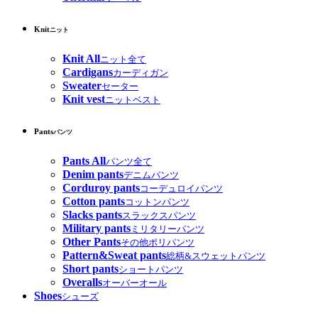
Knit
ニット
Knit All
ニット全て
Cardigans
カーディガン
Sweater
セーター
Knit vest
ニットベスト
Pants
パンツ
Pants All
パンツ全て
Denim pants
デニムパンツ
Corduroy pants
コーデュロイパンツ
Cotton pants
コットンパンツ
Slacks pants
スラックスパンツ
Military pants
ミリタリーパンツ
Other Pants
その他ポリパンツ
Pattern&Sweat pants
総柄&スウェットパンツ
Short pants
ショートパンツ
Overalls
オーバーオール
Shoes
シューズ