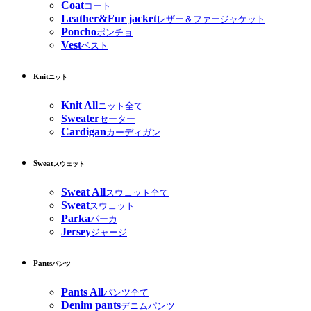
Coat
コート
Leather&Fur jacket
レザー＆ファージャケット
Poncho
ポンチョ
Vest
ベスト
Knit
ニット
Knit All
ニット全て
Sweater
セーター
Cardigan
カーディガン
Sweat
スウェット
Sweat All
スウェット全て
Sweat
スウェット
Parka
パーカ
Jersey
ジャージ
Pants
パンツ
Pants All
パンツ全て
Denim pants
デニムパンツ