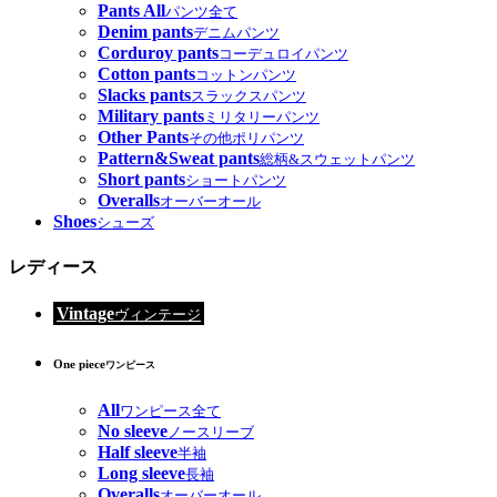
Pants All
パンツ全て
Denim pants
デニムパンツ
Corduroy pants
コーデュロイパンツ
Cotton pants
コットンパンツ
Slacks pants
スラックスパンツ
Military pants
ミリタリーパンツ
Other Pants
その他ポリパンツ
Pattern&Sweat pants
総柄&スウェットパンツ
Short pants
ショートパンツ
Overalls
オーバーオール
Shoes
シューズ
レディース
Vintage
ヴィンテージ
One piece
ワンピース
All
ワンピース全て
No sleeve
ノースリーブ
Half sleeve
半袖
Long sleeve
長袖
Overalls
オーバーオール