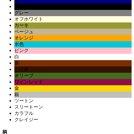
紺
黒
グレー
オフホワイト
カーキ
ベージュ
オレンジ
水色
ピンク
白
茶
こげ茶
オリーブ
ワインレッド
金
銀
ツートン
スリートーン
カラフル
クレイジー
柄