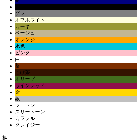
紺
黒
グレー
オフホワイト
カーキ
ベージュ
オレンジ
水色
ピンク
白
茶
こげ茶
オリーブ
ワインレッド
金
銀
ツートン
スリートーン
カラフル
クレイジー
柄