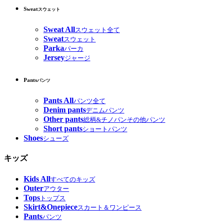
Sweat
スウェット
Sweat All
スウェット全て
Sweat
スウェット
Parka
パーカ
Jersey
ジャージ
Pants
パンツ
Pants All
パンツ全て
Denim pants
デニムパンツ
Other pants
総柄&チノパンその他パンツ
Short pants
ショートパンツ
Shoes
シューズ
キッズ
Kids All
すべてのキッズ
Outer
アウター
Tops
トップス
Skirt&Onepiece
スカート＆ワンピース
Pants
パンツ