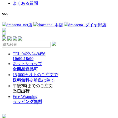
よくある質問
SNS
dracaena_net店
dracaena_本店
dracaena_ダイヤ街店
TEL:0422-24-9456
10:00-18:00
ネットショップ
全商品返品可
15,000円以上のご注文で
送料無料
※離島は除く
午後2時までのご注文
当日出荷
Free Wrapping
ラッピング無料