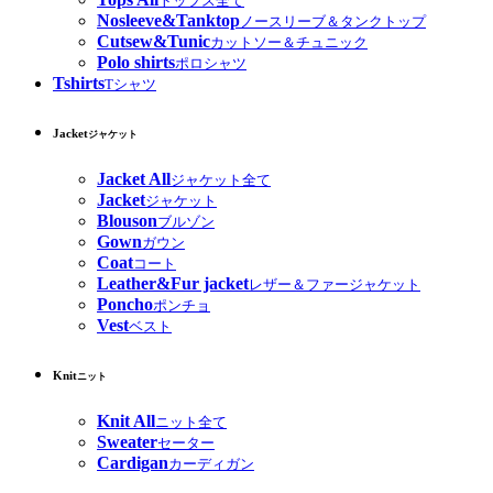
トップス全て
Nosleeve&Tanktop
ノースリーブ＆タンクトップ
Cutsew&Tunic
カットソー＆チュニック
Polo shirts
ポロシャツ
Tshirts
Tシャツ
Jacket
ジャケット
Jacket All
ジャケット全て
Jacket
ジャケット
Blouson
ブルゾン
Gown
ガウン
Coat
コート
Leather&Fur jacket
レザー＆ファージャケット
Poncho
ポンチョ
Vest
ベスト
Knit
ニット
Knit All
ニット全て
Sweater
セーター
Cardigan
カーディガン