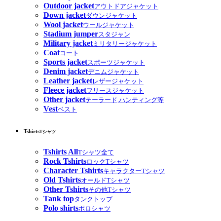
Outdoor jacket
アウトドアジャケット
Down jacket
ダウンジャケット
Wool jacket
ウールジャケット
Stadium jumper
スタジャン
Military jacket
ミリタリージャケット
Coat
コート
Sports jacket
スポーツジャケット
Denim jacket
デニムジャケット
Leather jacket
レザージャケット
Fleece jacket
フリースジャケット
Other jacket
テーラード,ハンティング等
Vest
ベスト
Tshirts
Tシャツ
Tshirts All
Tシャツ全て
Rock Tshirts
ロックTシャツ
Character Tshirts
キャラクターTシャツ
Old Tshirts
オールドTシャツ
Other Tshirts
その他Tシャツ
Tank top
タンクトップ
Polo shirts
ポロシャツ