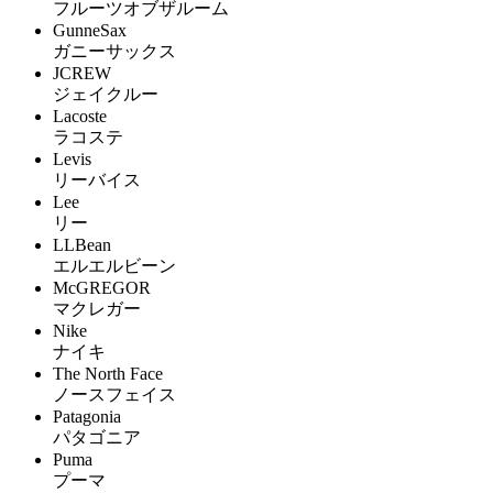
フルーツオブザルーム
GunneSax
ガニーサックス
JCREW
ジェイクルー
Lacoste
ラコステ
Levis
リーバイス
Lee
リー
LLBean
エルエルビーン
McGREGOR
マクレガー
Nike
ナイキ
The North Face
ノースフェイス
Patagonia
パタゴニア
Puma
プーマ