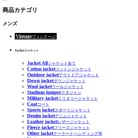
商品カテゴリ
メンズ
Vintage
ヴィンテージ
Jacket
ジャケット
Jacket All
ジャケット全て
Cotton jacket
コットンジャケット
Outdoor jacket
アウトドアジャケット
Down jacket
ダウンジャケット
Wool jacket
ウールジャケット
Stadium jumper
スタジャン
Military jacket
ミリタリージャケット
Coat
コート
Sports jacket
スポーツジャケット
Denim jacket
デニムジャケット
Leather jacket
レザージャケット
Fleece jacket
フリースジャケット
Other jacket
テーラード,ハンティング等