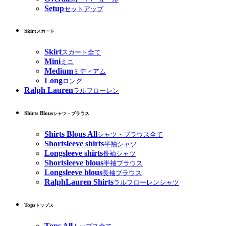
Setup
セットアップ
Skirt
スカート
Skirt
スカート全て
Mini
ミニ
Medium
ミディアム
Long
ロング
Ralph Lauren
ラルフローレン
Shirts Blous
シャツ・ブラウス
Shirts Blous All
シャツ・ブラウス全て
Shortsleeve shirts
半袖シャツ
Longsleeve shirts
長袖シャツ
Shortsleeve blous
半袖ブラウス
Longsleeve blous
長袖ブラウス
RalphLauren Shirts
ラルフローレンシャツ
Tops
トップス
Tops All