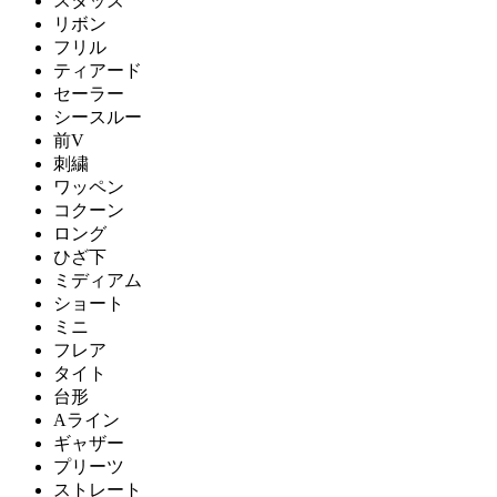
スタッズ
リボン
フリル
ティアード
セーラー
シースルー
前V
刺繍
ワッペン
コクーン
ロング
ひざ下
ミディアム
ショート
ミニ
フレア
タイト
台形
Aライン
ギャザー
プリーツ
ストレート