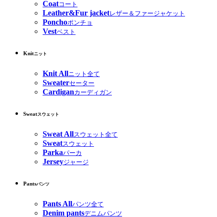
Coat
コート
Leather&Fur jacket
レザー＆ファージャケット
Poncho
ポンチョ
Vest
ベスト
Knit
ニット
Knit All
ニット全て
Sweater
セーター
Cardigan
カーディガン
Sweat
スウェット
Sweat All
スウェット全て
Sweat
スウェット
Parka
パーカ
Jersey
ジャージ
Pants
パンツ
Pants All
パンツ全て
Denim pants
デニムパンツ