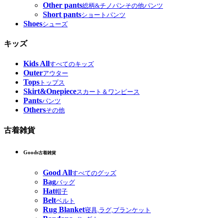
Other pants
総柄&チノパンその他パンツ
Short pants
ショートパンツ
Shoes
シューズ
キッズ
Kids All
すべてのキッズ
Outer
アウター
Tops
トップス
Skirt&Onepiece
スカート＆ワンピース
Pants
パンツ
Others
その他
古着雑貨
Goods
古着雑貨
Good All
すべてのグッズ
Bag
バッグ
Hat
帽子
Belt
ベルト
Rug Blanket
寝具,ラグ,ブランケット