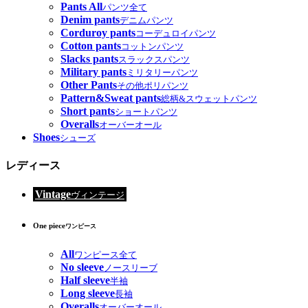
Pants All
パンツ全て
Denim pants
デニムパンツ
Corduroy pants
コーデュロイパンツ
Cotton pants
コットンパンツ
Slacks pants
スラックスパンツ
Military pants
ミリタリーパンツ
Other Pants
その他ポリパンツ
Pattern&Sweat pants
総柄&スウェットパンツ
Short pants
ショートパンツ
Overalls
オーバーオール
Shoes
シューズ
レディース
Vintage
ヴィンテージ
One piece
ワンピース
All
ワンピース全て
No sleeve
ノースリーブ
Half sleeve
半袖
Long sleeve
長袖
Overalls
オーバーオール