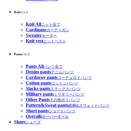
Knit
ニット
Knit All
ニット全て
Cardigans
カーディガン
Sweater
セーター
Knit vest
ニットベスト
Pants
パンツ
Pants All
パンツ全て
Denim pants
デニムパンツ
Corduroy pants
コーデュロイパンツ
Cotton pants
コットンパンツ
Slacks pants
スラックスパンツ
Military pants
ミリタリーパンツ
Other Pants
その他ポリパンツ
Pattern&Sweat pants
総柄&スウェットパンツ
Short pants
ショートパンツ
Overalls
オーバーオール
Shoes
シューズ