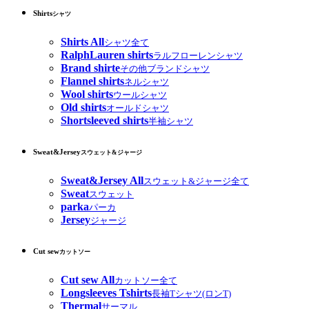
Shirts
シャツ
Shirts All
シャツ全て
RalphLauren shirts
ラルフローレンシャツ
Brand shirte
その他ブランドシャツ
Flannel shirts
ネルシャツ
Wool shirts
ウールシャツ
Old shirts
オールドシャツ
Shortsleeved shirts
半袖シャツ
Sweat&Jersey
スウェット&ジャージ
Sweat&Jersey All
スウェット&ジャージ全て
Sweat
スウェット
parka
パーカ
Jersey
ジャージ
Cut sew
カットソー
Cut sew All
カットソー全て
Longsleeves Tshirts
長袖Tシャツ(ロンT)
Thermal
サーマル