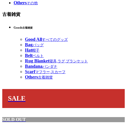
Others
その他
古着雑貨
Goods
古着雑貨
Good All
すべてのグッズ
Bag
バッグ
Hat
帽子
Belt
ベルト
Rug Blanket
寝具,ラグ,ブランケット
Bandana
バンダナ
Scarf
マフラー,スカーフ
Others
古着雑貨
SALE
SOLD OUT