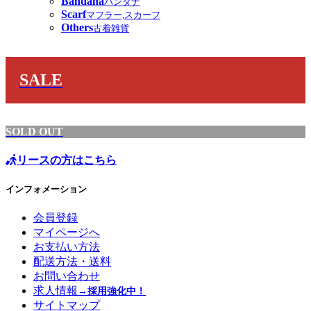
Bandana
バンダナ
Scarf
マフラー,スカーフ
Others
古着雑貨
SALE
SOLD OUT
リースの方はこちら
インフォメーション
会員登録
マイページへ
お支払い方法
配送方法・送料
お問い合わせ
求人情報
→採用強化中！
サイトマップ