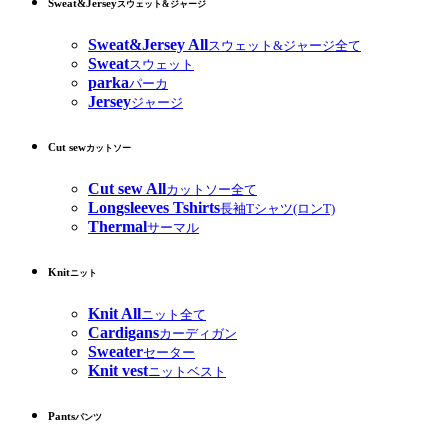
Sweat&Jersey
スウェット&ジャージ
Sweat&Jersey All
スウェット&ジャージ全て
Sweat
スウェット
parka
パーカ
Jersey
ジャージ
Cut sew
カットソー
Cut sew All
カットソー全て
Longsleeves Tshirts
長袖Tシャツ(ロンT)
Thermal
サーマル
Knit
ニット
Knit All
ニット全て
Cardigans
カーディガン
Sweater
セーター
Knit vest
ニットベスト
Pants
パンツ