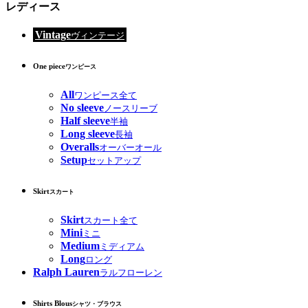
レディース
Vintage
ヴィンテージ
One piece
ワンピース
All
ワンピース全て
No sleeve
ノースリーブ
Half sleeve
半袖
Long sleeve
長袖
Overalls
オーバーオール
Setup
セットアップ
Skirt
スカート
Skirt
スカート全て
Mini
ミニ
Medium
ミディアム
Long
ロング
Ralph Lauren
ラルフローレン
Shirts Blous
シャツ・ブラウス