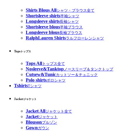
Shirts Blous All
シャツ・ブラウス全て
Shortsleeve shirts
半袖シャツ
Longsleeve shirts
長袖シャツ
Shortsleeve blous
半袖ブラウス
Longsleeve blous
長袖ブラウス
RalphLauren Shirts
ラルフローレンシャツ
Tops
トップス
Tops All
トップス全て
Nosleeve&Tanktop
ノースリーブ＆タンクトップ
Cutsew&Tunic
カットソー＆チュニック
Polo shirts
ポロシャツ
Tshirts
Tシャツ
Jacket
ジャケット
Jacket All
ジャケット全て
Jacket
ジャケット
Blouson
ブルゾン
Gown
ガウン