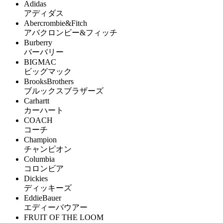
Adidas
アディダス
Abercrombie&Fitch
アバクロンビー&フィッチ
Burberry
バーバリー
BIGMAC
ビッグマック
BrooksBrothers
ブルックスブラザーズ
Carhartt
カーハート
COACH
コーチ
Champion
チャンピオン
Columbia
コロンビア
Dickies
ディッキーズ
EddieBauer
エディーバウアー
FRUIT OF THE LOOM