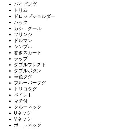
パイピング
トリム
ドロップショルダー
バック
カシュクール
フリンジ
ドルマン
シンプル
巻きスカート
ラップ
ダブルブレスト
ダブルボタン
単色タグ
ブルーバータグ
トリコタグ
ペイント
マチ付
クルーネック
Uネック
Vネック
ボートネック