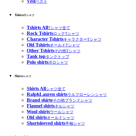
Vest
ベスト
Tshirts
Tシャツ
Tshirts All
Tシャツ全て
Rock Tshirts
ロックTシャツ
Character Tshirts
キャラクターTシャツ
Old Tshirts
オールドTシャツ
Other Tshirts
その他Tシャツ
Tank top
タンクトップ
Polo shirts
ポロシャツ
Shirts
シャツ
Shirts All
シャツ全て
RalphLauren shirts
ラルフローレンシャツ
Brand shirte
その他ブランドシャツ
Flannel shirts
ネルシャツ
Wool shirts
ウールシャツ
Old shirts
オールドシャツ
Shortsleeved shirts
半袖シャツ