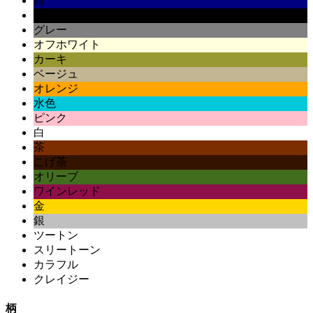
紺
黒
グレー
オフホワイト
カーキ
ベージュ
オレンジ
水色
ピンク
白
茶
こげ茶
オリーブ
ワインレッド
金
銀
ツートン
スリートーン
カラフル
クレイジー
柄