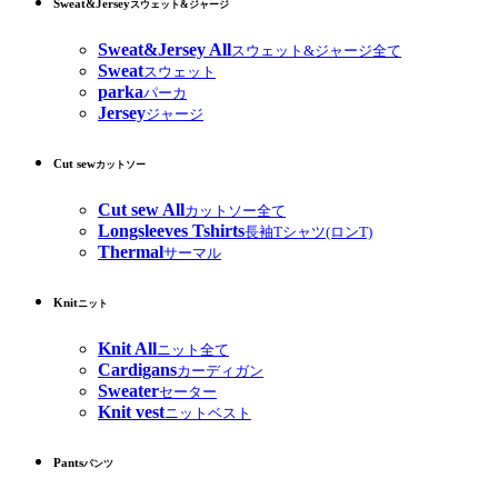
Sweat&Jersey
スウェット&ジャージ
Sweat&Jersey All
スウェット&ジャージ全て
Sweat
スウェット
parka
パーカ
Jersey
ジャージ
Cut sew
カットソー
Cut sew All
カットソー全て
Longsleeves Tshirts
長袖Tシャツ(ロンT)
Thermal
サーマル
Knit
ニット
Knit All
ニット全て
Cardigans
カーディガン
Sweater
セーター
Knit vest
ニットベスト
Pants
パンツ