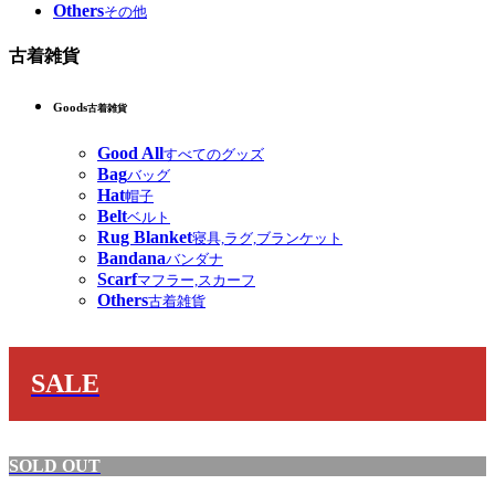
Others
その他
古着雑貨
Goods
古着雑貨
Good All
すべてのグッズ
Bag
バッグ
Hat
帽子
Belt
ベルト
Rug Blanket
寝具,ラグ,ブランケット
Bandana
バンダナ
Scarf
マフラー,スカーフ
Others
古着雑貨
SALE
SOLD OUT