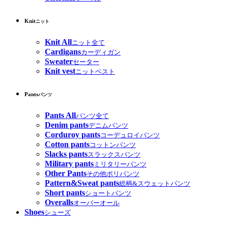
Knit
ニット
Knit All
ニット全て
Cardigans
カーディガン
Sweater
セーター
Knit vest
ニットベスト
Pants
パンツ
Pants All
パンツ全て
Denim pants
デニムパンツ
Corduroy pants
コーデュロイパンツ
Cotton pants
コットンパンツ
Slacks pants
スラックスパンツ
Military pants
ミリタリーパンツ
Other Pants
その他ポリパンツ
Pattern&Sweat pants
総柄&スウェットパンツ
Short pants
ショートパンツ
Overalls
オーバーオール
Shoes
シューズ