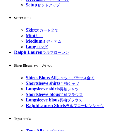
Setup
セットアップ
Skirt
スカート
Skirt
スカート全て
Mini
ミニ
Medium
ミディアム
Long
ロング
Ralph Lauren
ラルフローレン
Shirts Blous
シャツ・ブラウス
Shirts Blous All
シャツ・ブラウス全て
Shortsleeve shirts
半袖シャツ
Longsleeve shirts
長袖シャツ
Shortsleeve blous
半袖ブラウス
Longsleeve blous
長袖ブラウス
RalphLauren Shirts
ラルフローレンシャツ
Tops
トップス
Tops All