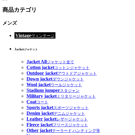
商品カテゴリ
メンズ
Vintage
ヴィンテージ
Jacket
ジャケット
Jacket All
ジャケット全て
Cotton jacket
コットンジャケット
Outdoor jacket
アウトドアジャケット
Down jacket
ダウンジャケット
Wool jacket
ウールジャケット
Stadium jumper
スタジャン
Military jacket
ミリタリージャケット
Coat
コート
Sports jacket
スポーツジャケット
Denim jacket
デニムジャケット
Leather jacket
レザージャケット
Fleece jacket
フリースジャケット
Other jacket
テーラード,ハンティング等