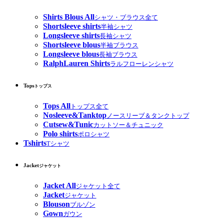
Shirts Blous All
シャツ・ブラウス全て
Shortsleeve shirts
半袖シャツ
Longsleeve shirts
長袖シャツ
Shortsleeve blous
半袖ブラウス
Longsleeve blous
長袖ブラウス
RalphLauren Shirts
ラルフローレンシャツ
Tops
トップス
Tops All
トップス全て
Nosleeve&Tanktop
ノースリーブ＆タンクトップ
Cutsew&Tunic
カットソー＆チュニック
Polo shirts
ポロシャツ
Tshirts
Tシャツ
Jacket
ジャケット
Jacket All
ジャケット全て
Jacket
ジャケット
Blouson
ブルゾン
Gown
ガウン