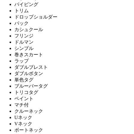
パイピング
トリム
ドロップショルダー
バック
カシュクール
フリンジ
ドルマン
シンプル
巻きスカート
ラップ
ダブルブレスト
ダブルボタン
単色タグ
ブルーバータグ
トリコタグ
ペイント
マチ付
クルーネック
Uネック
Vネック
ボートネック