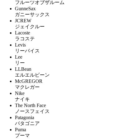
フルーツオブザルーム
GunneSax
ガニーサックス
JCREW
ジェイクルー
Lacoste
ラコステ
Levis
リーバイス
Lee
リー
LLBean
エルエルビーン
McGREGOR
マクレガー
Nike
ナイキ
The North Face
ノースフェイス
Patagonia
パタゴニア
Puma
プーマ