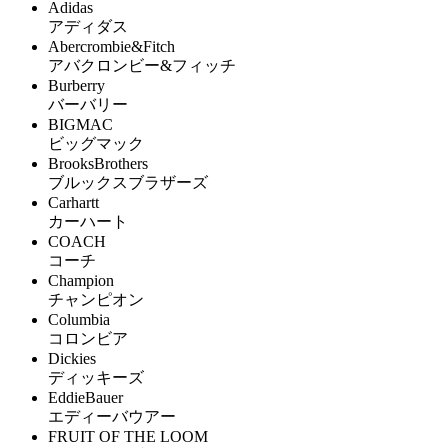
Adidas
アディダス
Abercrombie&Fitch
アバクロンビー&フィッチ
Burberry
バーバリー
BIGMAC
ビッグマック
BrooksBrothers
ブルックスブラザーズ
Carhartt
カーハート
COACH
コーチ
Champion
チャンピオン
Columbia
コロンビア
Dickies
ディッキーズ
EddieBauer
エディーバウアー
FRUIT OF THE LOOM