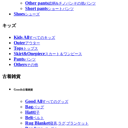
Other pants
総柄&チノパンその他パンツ
Short pants
ショートパンツ
Shoes
シューズ
キッズ
Kids All
すべてのキッズ
Outer
アウター
Tops
トップス
Skirt&Onepiece
スカート＆ワンピース
Pants
パンツ
Others
その他
古着雑貨
Goods
古着雑貨
Good All
すべてのグッズ
Bag
バッグ
Hat
帽子
Belt
ベルト
Rug Blanket
寝具,ラグ,ブランケット