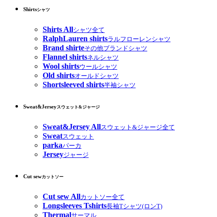
Shirts
シャツ
Shirts All
シャツ全て
RalphLauren shirts
ラルフローレンシャツ
Brand shirte
その他ブランドシャツ
Flannel shirts
ネルシャツ
Wool shirts
ウールシャツ
Old shirts
オールドシャツ
Shortsleeved shirts
半袖シャツ
Sweat&Jersey
スウェット&ジャージ
Sweat&Jersey All
スウェット&ジャージ全て
Sweat
スウェット
parka
パーカ
Jersey
ジャージ
Cut sew
カットソー
Cut sew All
カットソー全て
Longsleeves Tshirts
長袖Tシャツ(ロンT)
Thermal
サーマル