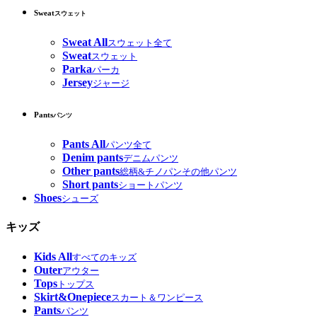
Sweat
スウェット
Sweat All
スウェット全て
Sweat
スウェット
Parka
パーカ
Jersey
ジャージ
Pants
パンツ
Pants All
パンツ全て
Denim pants
デニムパンツ
Other pants
総柄&チノパンその他パンツ
Short pants
ショートパンツ
Shoes
シューズ
キッズ
Kids All
すべてのキッズ
Outer
アウター
Tops
トップス
Skirt&Onepiece
スカート＆ワンピース
Pants
パンツ