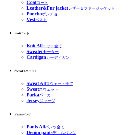
Coat
コート
Leather&Fur jacket
レザー＆ファージャケット
Poncho
ポンチョ
Vest
ベスト
Knit
ニット
Knit All
ニット全て
Sweater
セーター
Cardigan
カーディガン
Sweat
スウェット
Sweat All
スウェット全て
Sweat
スウェット
Parka
パーカ
Jersey
ジャージ
Pants
パンツ
Pants All
パンツ全て
Denim pants
デニムパンツ