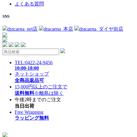
よくある質問
SNS
dracaena_net店
dracaena_本店
dracaena_ダイヤ街店
TEL:0422-24-9456
10:00-18:00
ネットショップ
全商品返品可
15,000円以上のご注文で
送料無料
※離島は除く
午後2時までのご注文
当日出荷
Free Wrapping
ラッピング無料