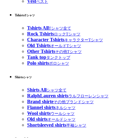
Vest
ベスト
Tshirts
Tシャツ
Tshirts All
Tシャツ全て
Rock Tshirts
ロックTシャツ
Character Tshirts
キャラクターTシャツ
Old Tshirts
オールドTシャツ
Other Tshirts
その他Tシャツ
Tank top
タンクトップ
Polo shirts
ポロシャツ
Shirts
シャツ
Shirts All
シャツ全て
RalphLauren shirts
ラルフローレンシャツ
Brand shirte
その他ブランドシャツ
Flannel shirts
ネルシャツ
Wool shirts
ウールシャツ
Old shirts
オールドシャツ
Shortsleeved shirts
半袖シャツ