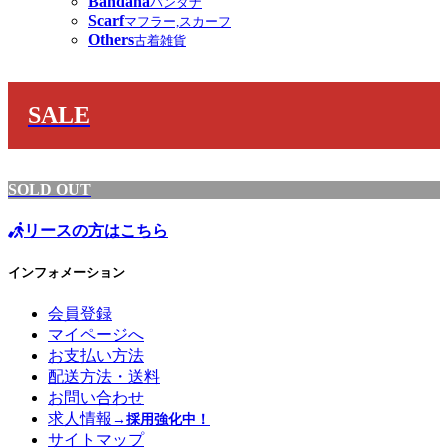
Bandana
バンダナ
Scarf
マフラー,スカーフ
Others
古着雑貨
SALE
SOLD OUT
リースの方はこちら
インフォメーション
会員登録
マイページへ
お支払い方法
配送方法・送料
お問い合わせ
求人情報
→採用強化中！
サイトマップ