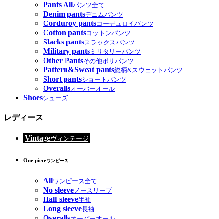
Pants All
パンツ全て
Denim pants
デニムパンツ
Corduroy pants
コーデュロイパンツ
Cotton pants
コットンパンツ
Slacks pants
スラックスパンツ
Military pants
ミリタリーパンツ
Other Pants
その他ポリパンツ
Pattern&Sweat pants
総柄&スウェットパンツ
Short pants
ショートパンツ
Overalls
オーバーオール
Shoes
シューズ
レディース
Vintage
ヴィンテージ
One piece
ワンピース
All
ワンピース全て
No sleeve
ノースリーブ
Half sleeve
半袖
Long sleeve
長袖
Overalls
オーバーオール