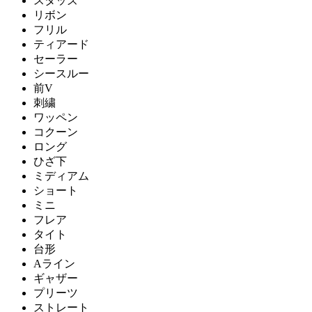
スタッズ
リボン
フリル
ティアード
セーラー
シースルー
前V
刺繍
ワッペン
コクーン
ロング
ひざ下
ミディアム
ショート
ミニ
フレア
タイト
台形
Aライン
ギャザー
プリーツ
ストレート