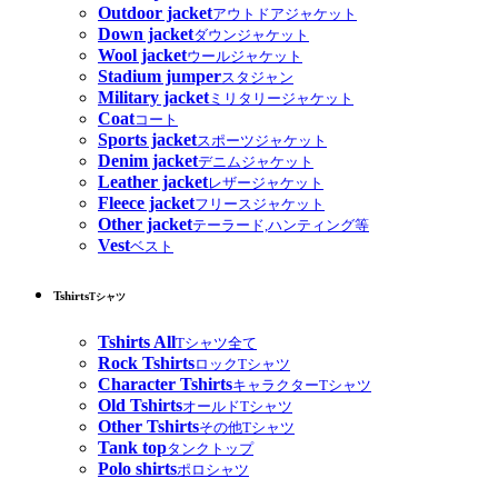
Outdoor jacket
アウトドアジャケット
Down jacket
ダウンジャケット
Wool jacket
ウールジャケット
Stadium jumper
スタジャン
Military jacket
ミリタリージャケット
Coat
コート
Sports jacket
スポーツジャケット
Denim jacket
デニムジャケット
Leather jacket
レザージャケット
Fleece jacket
フリースジャケット
Other jacket
テーラード,ハンティング等
Vest
ベスト
Tshirts
Tシャツ
Tshirts All
Tシャツ全て
Rock Tshirts
ロックTシャツ
Character Tshirts
キャラクターTシャツ
Old Tshirts
オールドTシャツ
Other Tshirts
その他Tシャツ
Tank top
タンクトップ
Polo shirts
ポロシャツ