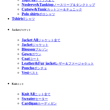
トップス全て
Nosleeve&Tanktop
ノースリーブ＆タンクトップ
Cutsew&Tunic
カットソー＆チュニック
Polo shirts
ポロシャツ
Tshirts
Tシャツ
Jacket
ジャケット
Jacket All
ジャケット全て
Jacket
ジャケット
Blouson
ブルゾン
Gown
ガウン
Coat
コート
Leather&Fur jacket
レザー＆ファージャケット
Poncho
ポンチョ
Vest
ベスト
Knit
ニット
Knit All
ニット全て
Sweater
セーター
Cardigan
カーディガン