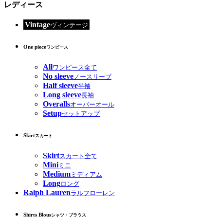
レディース
Vintage
ヴィンテージ
One piece
ワンピース
All
ワンピース全て
No sleeve
ノースリーブ
Half sleeve
半袖
Long sleeve
長袖
Overalls
オーバーオール
Setup
セットアップ
Skirt
スカート
Skirt
スカート全て
Mini
ミニ
Medium
ミディアム
Long
ロング
Ralph Lauren
ラルフローレン
Shirts Blous
シャツ・ブラウス