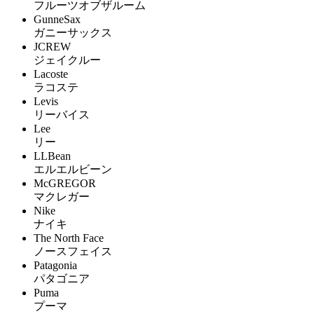
フルーツオブザルーム
GunneSax
ガニーサックス
JCREW
ジェイクルー
Lacoste
ラコステ
Levis
リーバイス
Lee
リー
LLBean
エルエルビーン
McGREGOR
マクレガー
Nike
ナイキ
The North Face
ノースフェイス
Patagonia
パタゴニア
Puma
プーマ