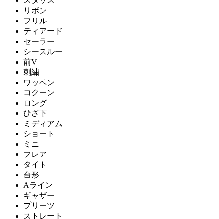
スタッズ
リボン
フリル
ティアード
セーラー
シースルー
前V
刺繍
ワッペン
コクーン
ロング
ひざ下
ミディアム
ショート
ミニ
フレア
タイト
台形
Aライン
ギャザー
プリーツ
ストレート