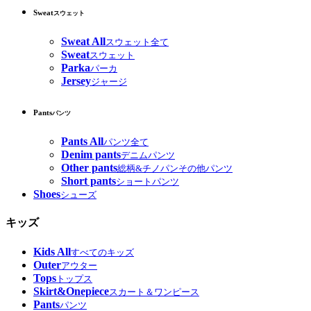
Sweat
スウェット
Sweat All
スウェット全て
Sweat
スウェット
Parka
パーカ
Jersey
ジャージ
Pants
パンツ
Pants All
パンツ全て
Denim pants
デニムパンツ
Other pants
総柄&チノパンその他パンツ
Short pants
ショートパンツ
Shoes
シューズ
キッズ
Kids All
すべてのキッズ
Outer
アウター
Tops
トップス
Skirt&Onepiece
スカート＆ワンピース
Pants
パンツ