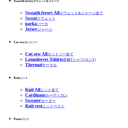
Sweat&Jersey
スウェット&ジャージ
Sweat&Jersey All
スウェット&ジャージ全て
Sweat
スウェット
parka
パーカ
Jersey
ジャージ
Cut sew
カットソー
Cut sew All
カットソー全て
Longsleeves Tshirts
長袖Tシャツ(ロンT)
Thermal
サーマル
Knit
ニット
Knit All
ニット全て
Cardigans
カーディガン
Sweater
セーター
Knit vest
ニットベスト
Pants
パンツ