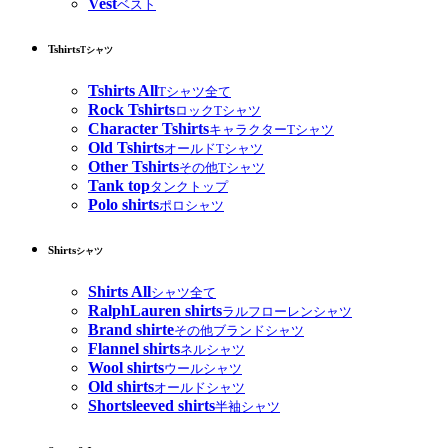
Vest
ベスト
Tshirts
Tシャツ
Tshirts All
Tシャツ全て
Rock Tshirts
ロックTシャツ
Character Tshirts
キャラクターTシャツ
Old Tshirts
オールドTシャツ
Other Tshirts
その他Tシャツ
Tank top
タンクトップ
Polo shirts
ポロシャツ
Shirts
シャツ
Shirts All
シャツ全て
RalphLauren shirts
ラルフローレンシャツ
Brand shirte
その他ブランドシャツ
Flannel shirts
ネルシャツ
Wool shirts
ウールシャツ
Old shirts
オールドシャツ
Shortsleeved shirts
半袖シャツ