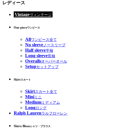
レディース
Vintage
ヴィンテージ
One piece
ワンピース
All
ワンピース全て
No sleeve
ノースリーブ
Half sleeve
半袖
Long sleeve
長袖
Overalls
オーバーオール
Setup
セットアップ
Skirt
スカート
Skirt
スカート全て
Mini
ミニ
Medium
ミディアム
Long
ロング
Ralph Lauren
ラルフローレン
Shirts Blous
シャツ・ブラウス