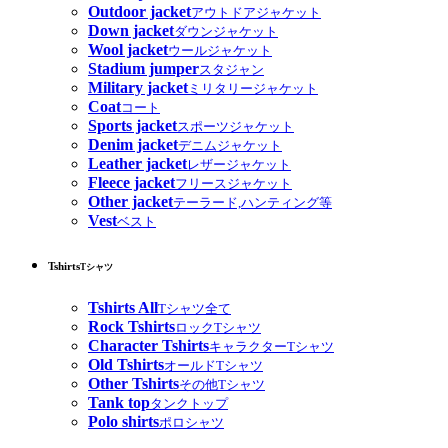
Outdoor jacket
アウトドアジャケット
Down jacket
ダウンジャケット
Wool jacket
ウールジャケット
Stadium jumper
スタジャン
Military jacket
ミリタリージャケット
Coat
コート
Sports jacket
スポーツジャケット
Denim jacket
デニムジャケット
Leather jacket
レザージャケット
Fleece jacket
フリースジャケット
Other jacket
テーラード,ハンティング等
Vest
ベスト
Tshirts
Tシャツ
Tshirts All
Tシャツ全て
Rock Tshirts
ロックTシャツ
Character Tshirts
キャラクターTシャツ
Old Tshirts
オールドTシャツ
Other Tshirts
その他Tシャツ
Tank top
タンクトップ
Polo shirts
ポロシャツ