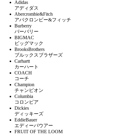
Adidas
アディダス
Abercrombie&Fitch
アバクロンビー&フィッチ
Burberry
バーバリー
BIGMAC
ビッグマック
BrooksBrothers
ブルックスブラザーズ
Carhartt
カーハート
COACH
コーチ
Champion
チャンピオン
Columbia
コロンビア
Dickies
ディッキーズ
EddieBauer
エディーバウアー
FRUIT OF THE LOOM