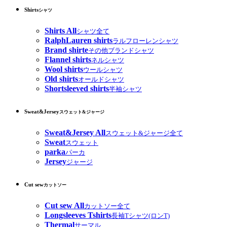
Shirts
シャツ
Shirts All
シャツ全て
RalphLauren shirts
ラルフローレンシャツ
Brand shirte
その他ブランドシャツ
Flannel shirts
ネルシャツ
Wool shirts
ウールシャツ
Old shirts
オールドシャツ
Shortsleeved shirts
半袖シャツ
Sweat&Jersey
スウェット&ジャージ
Sweat&Jersey All
スウェット&ジャージ全て
Sweat
スウェット
parka
パーカ
Jersey
ジャージ
Cut sew
カットソー
Cut sew All
カットソー全て
Longsleeves Tshirts
長袖Tシャツ(ロンT)
Thermal
サーマル