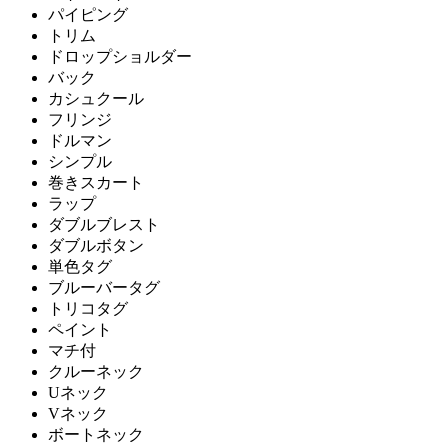
パイピング
トリム
ドロップショルダー
バック
カシュクール
フリンジ
ドルマン
シンプル
巻きスカート
ラップ
ダブルブレスト
ダブルボタン
単色タグ
ブルーバータグ
トリコタグ
ペイント
マチ付
クルーネック
Uネック
Vネック
ボートネック