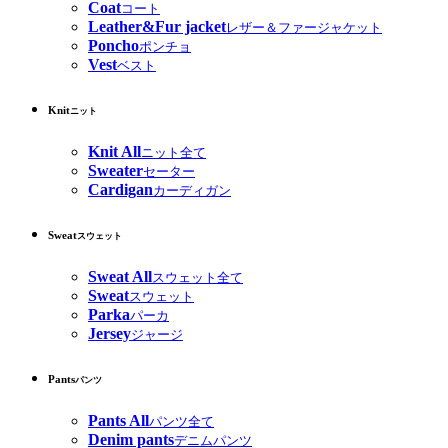
Coat
コート
Leather&Fur jacket
レザー＆ファージャケット
Poncho
ポンチョ
Vest
ベスト
Knit
ニット
Knit All
ニット全て
Sweater
セーター
Cardigan
カーディガン
Sweat
スウェット
Sweat All
スウェット全て
Sweat
スウェット
Parka
パーカ
Jersey
ジャージ
Pants
パンツ
Pants All
パンツ全て
Denim pants
デニムパンツ