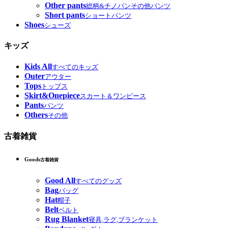
Other pants
総柄&チノパンその他パンツ
Short pants
ショートパンツ
Shoes
シューズ
キッズ
Kids All
すべてのキッズ
Outer
アウター
Tops
トップス
Skirt&Onepiece
スカート＆ワンピース
Pants
パンツ
Others
その他
古着雑貨
Goods
古着雑貨
Good All
すべてのグッズ
Bag
バッグ
Hat
帽子
Belt
ベルト
Rug Blanket
寝具,ラグ,ブランケット