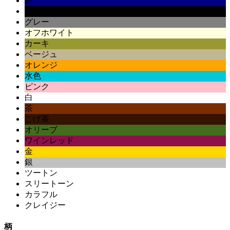
紺
黒
グレー
オフホワイト
カーキ
ベージュ
オレンジ
水色
ピンク
白
茶
こげ茶
オリーブ
ワインレッド
金
銀
ツートン
スリートーン
カラフル
クレイジー
柄