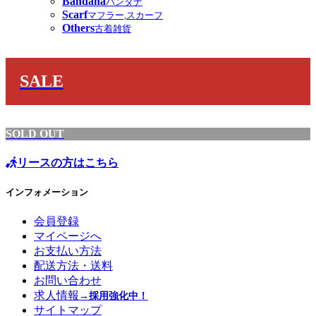
Bandana
バンダナ
Scarf
マフラー,スカーフ
Others
古着雑貨
SALE
SOLD OUT
リースの方はこちら
インフォメーション
会員登録
マイページへ
お支払い方法
配送方法・送料
お問い合わせ
求人情報
→採用強化中！
サイトマップ