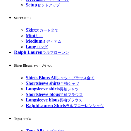
Setup
セットアップ
Skirt
スカート
Skirt
スカート全て
Mini
ミニ
Medium
ミディアム
Long
ロング
Ralph Lauren
ラルフローレン
Shirts Blous
シャツ・ブラウス
Shirts Blous All
シャツ・ブラウス全て
Shortsleeve shirts
半袖シャツ
Longsleeve shirts
長袖シャツ
Shortsleeve blous
半袖ブラウス
Longsleeve blous
長袖ブラウス
RalphLauren Shirts
ラルフローレンシャツ
Tops
トップス
Tops All