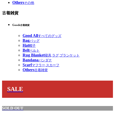
Others
その他
古着雑貨
Goods
古着雑貨
Good All
すべてのグッズ
Bag
バッグ
Hat
帽子
Belt
ベルト
Rug Blanket
寝具,ラグ,ブランケット
Bandana
バンダナ
Scarf
マフラー,スカーフ
Others
古着雑貨
SALE
SOLD OUT