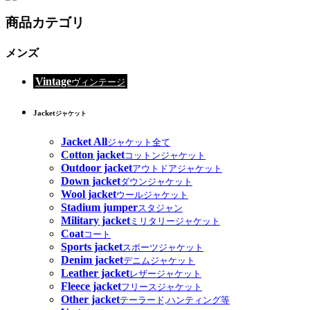
商品カテゴリ
メンズ
Vintage
ヴィンテージ
Jacket
ジャケット
Jacket All
ジャケット全て
Cotton jacket
コットンジャケット
Outdoor jacket
アウトドアジャケット
Down jacket
ダウンジャケット
Wool jacket
ウールジャケット
Stadium jumper
スタジャン
Military jacket
ミリタリージャケット
Coat
コート
Sports jacket
スポーツジャケット
Denim jacket
デニムジャケット
Leather jacket
レザージャケット
Fleece jacket
フリースジャケット
Other jacket
テーラード,ハンティング等