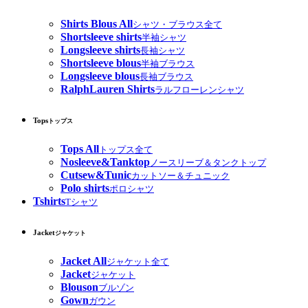
Shirts Blous All
シャツ・ブラウス全て
Shortsleeve shirts
半袖シャツ
Longsleeve shirts
長袖シャツ
Shortsleeve blous
半袖ブラウス
Longsleeve blous
長袖ブラウス
RalphLauren Shirts
ラルフローレンシャツ
Tops
トップス
Tops All
トップス全て
Nosleeve&Tanktop
ノースリーブ＆タンクトップ
Cutsew&Tunic
カットソー＆チュニック
Polo shirts
ポロシャツ
Tshirts
Tシャツ
Jacket
ジャケット
Jacket All
ジャケット全て
Jacket
ジャケット
Blouson
ブルゾン
Gown
ガウン