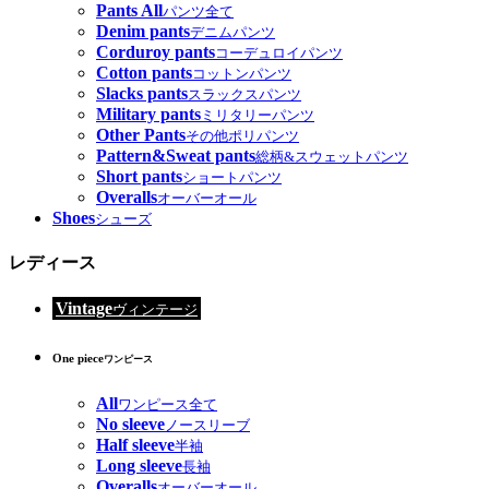
Pants All
パンツ全て
Denim pants
デニムパンツ
Corduroy pants
コーデュロイパンツ
Cotton pants
コットンパンツ
Slacks pants
スラックスパンツ
Military pants
ミリタリーパンツ
Other Pants
その他ポリパンツ
Pattern&Sweat pants
総柄&スウェットパンツ
Short pants
ショートパンツ
Overalls
オーバーオール
Shoes
シューズ
レディース
Vintage
ヴィンテージ
One piece
ワンピース
All
ワンピース全て
No sleeve
ノースリーブ
Half sleeve
半袖
Long sleeve
長袖
Overalls
オーバーオール