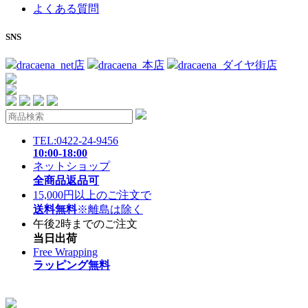
よくある質問
SNS
dracaena_net店
dracaena_本店
dracaena_ダイヤ街店
TEL:0422-24-9456
10:00-18:00
ネットショップ
全商品返品可
15,000円以上のご注文で
送料無料
※離島は除く
午後2時までのご注文
当日出荷
Free Wrapping
ラッピング無料