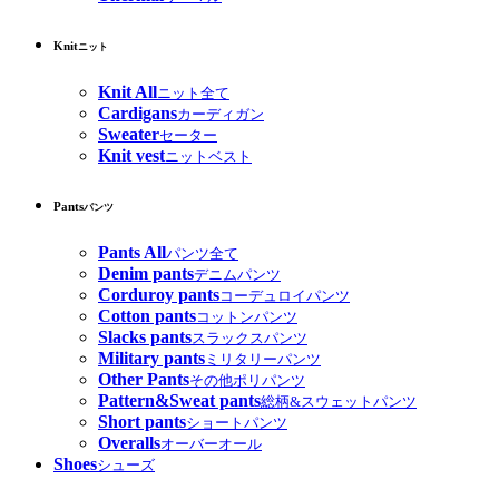
Knit
ニット
Knit All
ニット全て
Cardigans
カーディガン
Sweater
セーター
Knit vest
ニットベスト
Pants
パンツ
Pants All
パンツ全て
Denim pants
デニムパンツ
Corduroy pants
コーデュロイパンツ
Cotton pants
コットンパンツ
Slacks pants
スラックスパンツ
Military pants
ミリタリーパンツ
Other Pants
その他ポリパンツ
Pattern&Sweat pants
総柄&スウェットパンツ
Short pants
ショートパンツ
Overalls
オーバーオール
Shoes
シューズ