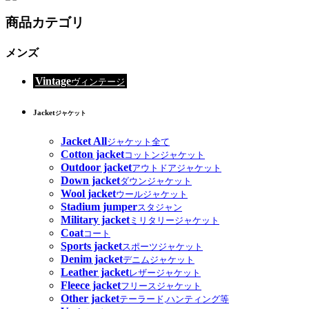
商品カテゴリ
メンズ
Vintage
ヴィンテージ
Jacket
ジャケット
Jacket All
ジャケット全て
Cotton jacket
コットンジャケット
Outdoor jacket
アウトドアジャケット
Down jacket
ダウンジャケット
Wool jacket
ウールジャケット
Stadium jumper
スタジャン
Military jacket
ミリタリージャケット
Coat
コート
Sports jacket
スポーツジャケット
Denim jacket
デニムジャケット
Leather jacket
レザージャケット
Fleece jacket
フリースジャケット
Other jacket
テーラード,ハンティング等