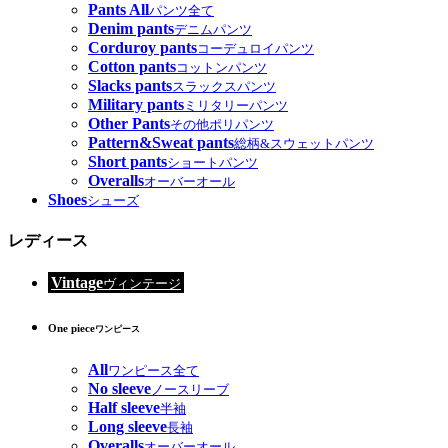
Pants All
パンツ全て
Denim pants
デニムパンツ
Corduroy pants
コーデュロイパンツ
Cotton pants
コットンパンツ
Slacks pants
スラックスパンツ
Military pants
ミリタリーパンツ
Other Pants
その他ポリパンツ
Pattern&Sweat pants
総柄&スウェットパンツ
Short pants
ショートパンツ
Overalls
オーバーオール
Shoes
シューズ
レディース
Vintage
ヴィンテージ
One piece
ワンピース
All
ワンピース全て
No sleeve
ノースリーブ
Half sleeve
半袖
Long sleeve
長袖
Overalls
オーバーオール