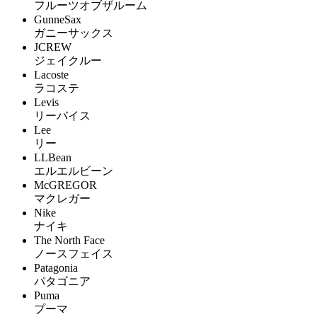
フルーツオブザルーム
GunneSax
ガニーサックス
JCREW
ジェイクルー
Lacoste
ラコステ
Levis
リーバイス
Lee
リー
LLBean
エルエルビーン
McGREGOR
マクレガー
Nike
ナイキ
The North Face
ノースフェイス
Patagonia
パタゴニア
Puma
プーマ