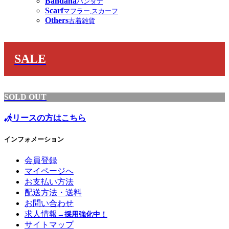
Bandana
バンダナ
Scarf
マフラー,スカーフ
Others
古着雑貨
SALE
SOLD OUT
リースの方はこちら
インフォメーション
会員登録
マイページへ
お支払い方法
配送方法・送料
お問い合わせ
求人情報
→採用強化中！
サイトマップ