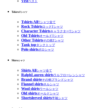
Vest
ベスト
Tshirts
Tシャツ
Tshirts All
Tシャツ全て
Rock Tshirts
ロックTシャツ
Character Tshirts
キャラクターTシャツ
Old Tshirts
オールドTシャツ
Other Tshirts
その他Tシャツ
Tank top
タンクトップ
Polo shirts
ポロシャツ
Shirts
シャツ
Shirts All
シャツ全て
RalphLauren shirts
ラルフローレンシャツ
Brand shirte
その他ブランドシャツ
Flannel shirts
ネルシャツ
Wool shirts
ウールシャツ
Old shirts
オールドシャツ
Shortsleeved shirts
半袖シャツ