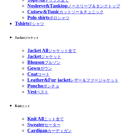
トップス全て
Nosleeve&Tanktop
ノースリーブ＆タンクトップ
Cutsew&Tunic
カットソー＆チュニック
Polo shirts
ポロシャツ
Tshirts
Tシャツ
Jacket
ジャケット
Jacket All
ジャケット全て
Jacket
ジャケット
Blouson
ブルゾン
Gown
ガウン
Coat
コート
Leather&Fur jacket
レザー＆ファージャケット
Poncho
ポンチョ
Vest
ベスト
Knit
ニット
Knit All
ニット全て
Sweater
セーター
Cardigan
カーディガン