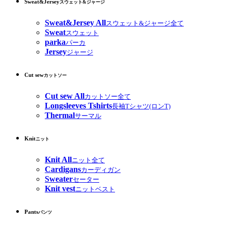
Sweat&Jersey
スウェット&ジャージ
Sweat&Jersey All
スウェット&ジャージ全て
Sweat
スウェット
parka
パーカ
Jersey
ジャージ
Cut sew
カットソー
Cut sew All
カットソー全て
Longsleeves Tshirts
長袖Tシャツ(ロンT)
Thermal
サーマル
Knit
ニット
Knit All
ニット全て
Cardigans
カーディガン
Sweater
セーター
Knit vest
ニットベスト
Pants
パンツ