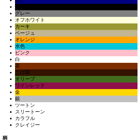
紺
黒
グレー
オフホワイト
カーキ
ベージュ
オレンジ
水色
ピンク
白
茶
こげ茶
オリーブ
ワインレッド
金
銀
ツートン
スリートーン
カラフル
クレイジー
柄