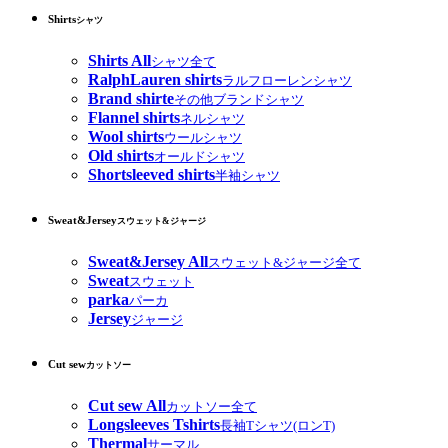
Shirts
シャツ
Shirts All
シャツ全て
RalphLauren shirts
ラルフローレンシャツ
Brand shirte
その他ブランドシャツ
Flannel shirts
ネルシャツ
Wool shirts
ウールシャツ
Old shirts
オールドシャツ
Shortsleeved shirts
半袖シャツ
Sweat&Jersey
スウェット&ジャージ
Sweat&Jersey All
スウェット&ジャージ全て
Sweat
スウェット
parka
パーカ
Jersey
ジャージ
Cut sew
カットソー
Cut sew All
カットソー全て
Longsleeves Tshirts
長袖Tシャツ(ロンT)
Thermal
サーマル