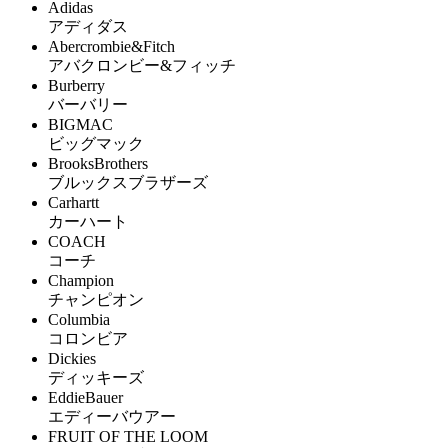
Adidas
アディダス
Abercrombie&Fitch
アバクロンビー&フィッチ
Burberry
バーバリー
BIGMAC
ビッグマック
BrooksBrothers
ブルックスブラザーズ
Carhartt
カーハート
COACH
コーチ
Champion
チャンピオン
Columbia
コロンビア
Dickies
ディッキーズ
EddieBauer
エディーバウアー
FRUIT OF THE LOOM