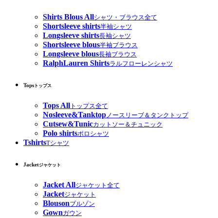
Shirts Blous All
シャツ・ブラウス全て
Shortsleeve shirts
半袖シャツ
Longsleeve shirts
長袖シャツ
Shortsleeve blous
半袖ブラウス
Longsleeve blous
長袖ブラウス
RalphLauren Shirts
ラルフローレンシャツ
Tops
トップス
Tops All
トップス全て
Nosleeve&Tanktop
ノースリーブ＆タンクトップ
Cutsew&Tunic
カットソー＆チュニック
Polo shirts
ポロシャツ
Tshirts
Tシャツ
Jacket
ジャケット
Jacket All
ジャケット全て
Jacket
ジャケット
Blouson
ブルゾン
Gown
ガウン