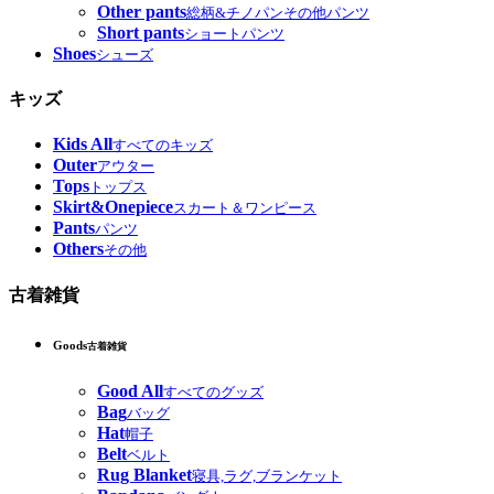
Other pants
総柄&チノパンその他パンツ
Short pants
ショートパンツ
Shoes
シューズ
キッズ
Kids All
すべてのキッズ
Outer
アウター
Tops
トップス
Skirt&Onepiece
スカート＆ワンピース
Pants
パンツ
Others
その他
古着雑貨
Goods
古着雑貨
Good All
すべてのグッズ
Bag
バッグ
Hat
帽子
Belt
ベルト
Rug Blanket
寝具,ラグ,ブランケット