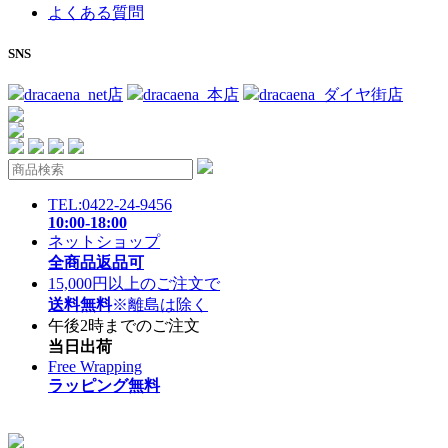
よくある質問
SNS
dracaena_net店
dracaena_本店
dracaena_ダイヤ街店
TEL:0422-24-9456
10:00-18:00
ネットショップ
全商品返品可
15,000円以上のご注文で
送料無料
※離島は除く
午後2時までのご注文
当日出荷
Free Wrapping
ラッピング無料