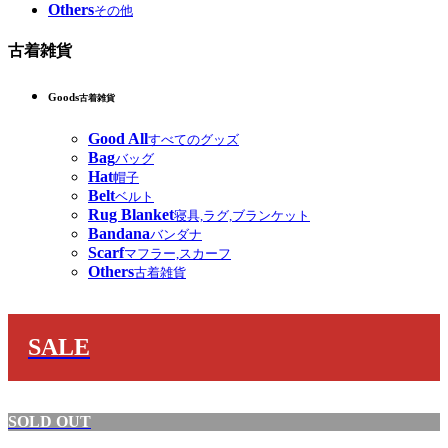
Others
その他
古着雑貨
Goods
古着雑貨
Good All
すべてのグッズ
Bag
バッグ
Hat
帽子
Belt
ベルト
Rug Blanket
寝具,ラグ,ブランケット
Bandana
バンダナ
Scarf
マフラー,スカーフ
Others
古着雑貨
SALE
SOLD OUT