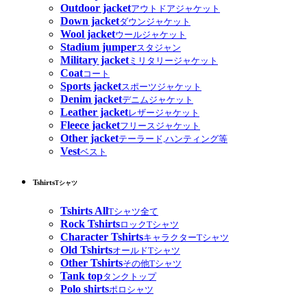
Outdoor jacket
アウトドアジャケット
Down jacket
ダウンジャケット
Wool jacket
ウールジャケット
Stadium jumper
スタジャン
Military jacket
ミリタリージャケット
Coat
コート
Sports jacket
スポーツジャケット
Denim jacket
デニムジャケット
Leather jacket
レザージャケット
Fleece jacket
フリースジャケット
Other jacket
テーラード,ハンティング等
Vest
ベスト
Tshirts
Tシャツ
Tshirts All
Tシャツ全て
Rock Tshirts
ロックTシャツ
Character Tshirts
キャラクターTシャツ
Old Tshirts
オールドTシャツ
Other Tshirts
その他Tシャツ
Tank top
タンクトップ
Polo shirts
ポロシャツ