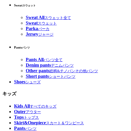
Sweat
スウェット
Sweat All
スウェット全て
Sweat
スウェット
Parka
パーカ
Jersey
ジャージ
Pants
パンツ
Pants All
パンツ全て
Denim pants
デニムパンツ
Other pants
総柄&チノパンその他パンツ
Short pants
ショートパンツ
Shoes
シューズ
キッズ
Kids All
すべてのキッズ
Outer
アウター
Tops
トップス
Skirt&Onepiece
スカート＆ワンピース
Pants
パンツ