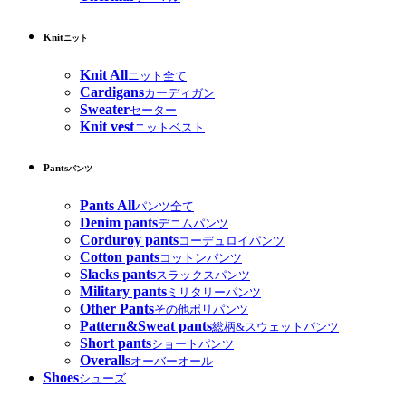
Knit
ニット
Knit All
ニット全て
Cardigans
カーディガン
Sweater
セーター
Knit vest
ニットベスト
Pants
パンツ
Pants All
パンツ全て
Denim pants
デニムパンツ
Corduroy pants
コーデュロイパンツ
Cotton pants
コットンパンツ
Slacks pants
スラックスパンツ
Military pants
ミリタリーパンツ
Other Pants
その他ポリパンツ
Pattern&Sweat pants
総柄&スウェットパンツ
Short pants
ショートパンツ
Overalls
オーバーオール
Shoes
シューズ