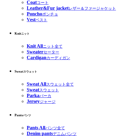
Coat
コート
Leather&Fur jacket
レザー＆ファージャケット
Poncho
ポンチョ
Vest
ベスト
Knit
ニット
Knit All
ニット全て
Sweater
セーター
Cardigan
カーディガン
Sweat
スウェット
Sweat All
スウェット全て
Sweat
スウェット
Parka
パーカ
Jersey
ジャージ
Pants
パンツ
Pants All
パンツ全て
Denim pants
デニムパンツ