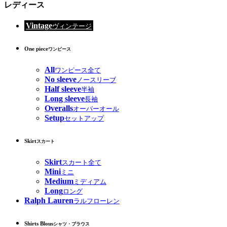
レディース
Vintage
ヴィンテージ
One piece
ワンピース
All
ワンピース全て
No sleeve
ノースリーブ
Half sleeve
半袖
Long sleeve
長袖
Overalls
オーバーオール
Setup
セットアップ
Skirt
スカート
Skirt
スカート全て
Mini
ミニ
Medium
ミディアム
Long
ロング
Ralph Lauren
ラルフローレン
Shirts Blous
シャツ・ブラウス