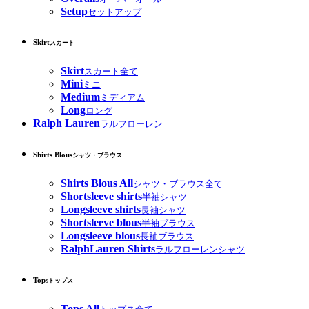
Setup
セットアップ
Skirt
スカート
Skirt
スカート全て
Mini
ミニ
Medium
ミディアム
Long
ロング
Ralph Lauren
ラルフローレン
Shirts Blous
シャツ・ブラウス
Shirts Blous All
シャツ・ブラウス全て
Shortsleeve shirts
半袖シャツ
Longsleeve shirts
長袖シャツ
Shortsleeve blous
半袖ブラウス
Longsleeve blous
長袖ブラウス
RalphLauren Shirts
ラルフローレンシャツ
Tops
トップス
Tops All