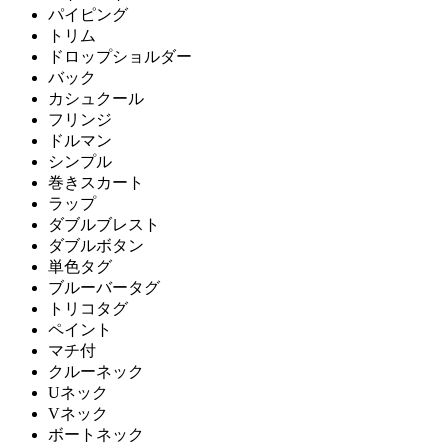
パイピング
トリム
ドロップショルダー
バック
カシュクール
フリンジ
ドルマン
シンプル
巻きスカート
ラップ
ダブルブレスト
ダブルボタン
単色タグ
ブルーバータグ
トリコタグ
ペイント
マチ付
クルーネック
Uネック
Vネック
ボートネック