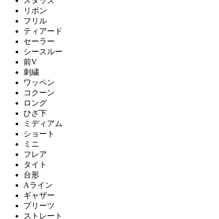
スタッズ
リボン
フリル
ティアード
セーラー
シースルー
前V
刺繍
ワッペン
コクーン
ロング
ひざ下
ミディアム
ショート
ミニ
フレア
タイト
台形
Aライン
ギャザー
プリーツ
ストレート