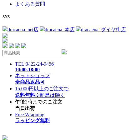
よくある質問
SNS
dracaena_net店
dracaena_本店
dracaena_ダイヤ街店
TEL:0422-24-9456
10:00-18:00
ネットショップ
全商品返品可
15,000円以上のご注文で
送料無料
※離島は除く
午後2時までのご注文
当日出荷
Free Wrapping
ラッピング無料