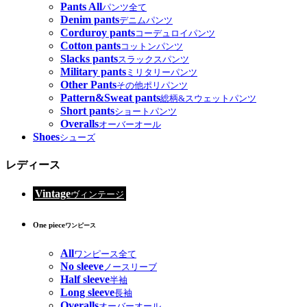
Pants All
パンツ全て
Denim pants
デニムパンツ
Corduroy pants
コーデュロイパンツ
Cotton pants
コットンパンツ
Slacks pants
スラックスパンツ
Military pants
ミリタリーパンツ
Other Pants
その他ポリパンツ
Pattern&Sweat pants
総柄&スウェットパンツ
Short pants
ショートパンツ
Overalls
オーバーオール
Shoes
シューズ
レディース
Vintage
ヴィンテージ
One piece
ワンピース
All
ワンピース全て
No sleeve
ノースリーブ
Half sleeve
半袖
Long sleeve
長袖
Overalls
オーバーオール