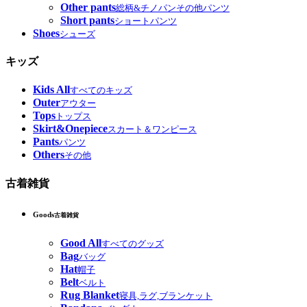
Other pants
総柄&チノパンその他パンツ
Short pants
ショートパンツ
Shoes
シューズ
キッズ
Kids All
すべてのキッズ
Outer
アウター
Tops
トップス
Skirt&Onepiece
スカート＆ワンピース
Pants
パンツ
Others
その他
古着雑貨
Goods
古着雑貨
Good All
すべてのグッズ
Bag
バッグ
Hat
帽子
Belt
ベルト
Rug Blanket
寝具,ラグ,ブランケット