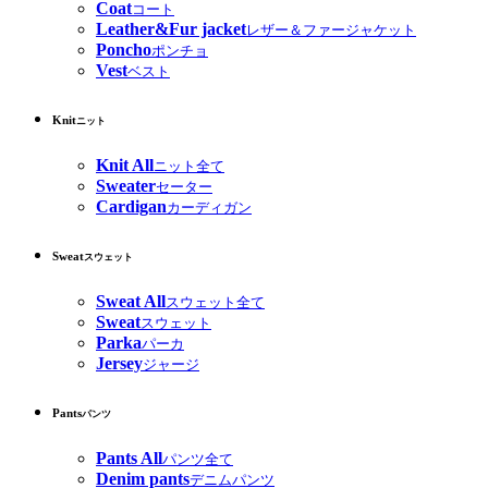
Coat
コート
Leather&Fur jacket
レザー＆ファージャケット
Poncho
ポンチョ
Vest
ベスト
Knit
ニット
Knit All
ニット全て
Sweater
セーター
Cardigan
カーディガン
Sweat
スウェット
Sweat All
スウェット全て
Sweat
スウェット
Parka
パーカ
Jersey
ジャージ
Pants
パンツ
Pants All
パンツ全て
Denim pants
デニムパンツ