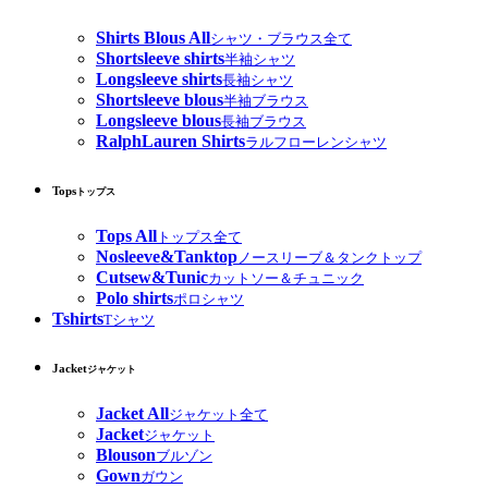
Shirts Blous All
シャツ・ブラウス全て
Shortsleeve shirts
半袖シャツ
Longsleeve shirts
長袖シャツ
Shortsleeve blous
半袖ブラウス
Longsleeve blous
長袖ブラウス
RalphLauren Shirts
ラルフローレンシャツ
Tops
トップス
Tops All
トップス全て
Nosleeve&Tanktop
ノースリーブ＆タンクトップ
Cutsew&Tunic
カットソー＆チュニック
Polo shirts
ポロシャツ
Tshirts
Tシャツ
Jacket
ジャケット
Jacket All
ジャケット全て
Jacket
ジャケット
Blouson
ブルゾン
Gown
ガウン