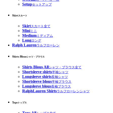
Setup
セットアップ
Skirt
スカート
Skirt
スカート全て
Mini
ミニ
Medium
ミディアム
Long
ロング
Ralph Lauren
ラルフローレン
Shirts Blous
シャツ・ブラウス
Shirts Blous All
シャツ・ブラウス全て
Shortsleeve shirts
半袖シャツ
Longsleeve shirts
長袖シャツ
Shortsleeve blous
半袖ブラウス
Longsleeve blous
長袖ブラウス
RalphLauren Shirts
ラルフローレンシャツ
Tops
トップス
Tops All