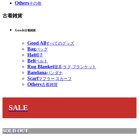
Others
その他
古着雑貨
Goods
古着雑貨
Good All
すべてのグッズ
Bag
バッグ
Hat
帽子
Belt
ベルト
Rug Blanket
寝具,ラグ,ブランケット
Bandana
バンダナ
Scarf
マフラー,スカーフ
Others
古着雑貨
SALE
SOLD OUT