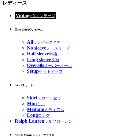
レディース
Vintage
ヴィンテージ
One piece
ワンピース
All
ワンピース全て
No sleeve
ノースリーブ
Half sleeve
半袖
Long sleeve
長袖
Overalls
オーバーオール
Setup
セットアップ
Skirt
スカート
Skirt
スカート全て
Mini
ミニ
Medium
ミディアム
Long
ロング
Ralph Lauren
ラルフローレン
Shirts Blous
シャツ・ブラウス