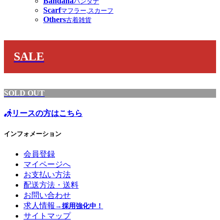
Bandana
バンダナ
Scarf
マフラー,スカーフ
Others
古着雑貨
SALE
SOLD OUT
リースの方はこちら
インフォメーション
会員登録
マイページへ
お支払い方法
配送方法・送料
お問い合わせ
求人情報
→採用強化中！
サイトマップ