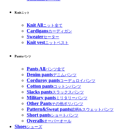
Knit
ニット
Knit All
ニット全て
Cardigans
カーディガン
Sweater
セーター
Knit vest
ニットベスト
Pants
パンツ
Pants All
パンツ全て
Denim pants
デニムパンツ
Corduroy pants
コーデュロイパンツ
Cotton pants
コットンパンツ
Slacks pants
スラックスパンツ
Military pants
ミリタリーパンツ
Other Pants
その他ポリパンツ
Pattern&Sweat pants
総柄&スウェットパンツ
Short pants
ショートパンツ
Overalls
オーバーオール
Shoes
シューズ