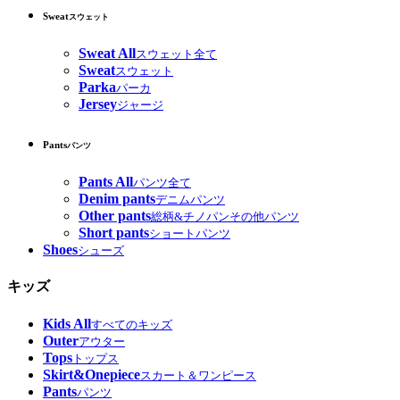
Sweat
スウェット
Sweat All
スウェット全て
Sweat
スウェット
Parka
パーカ
Jersey
ジャージ
Pants
パンツ
Pants All
パンツ全て
Denim pants
デニムパンツ
Other pants
総柄&チノパンその他パンツ
Short pants
ショートパンツ
Shoes
シューズ
キッズ
Kids All
すべてのキッズ
Outer
アウター
Tops
トップス
Skirt&Onepiece
スカート＆ワンピース
Pants
パンツ