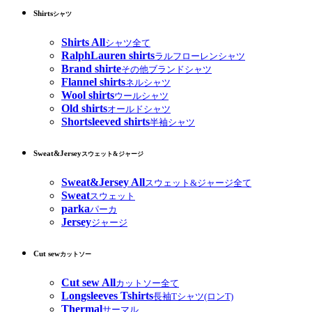
Shirts
シャツ
Shirts All
シャツ全て
RalphLauren shirts
ラルフローレンシャツ
Brand shirte
その他ブランドシャツ
Flannel shirts
ネルシャツ
Wool shirts
ウールシャツ
Old shirts
オールドシャツ
Shortsleeved shirts
半袖シャツ
Sweat&Jersey
スウェット&ジャージ
Sweat&Jersey All
スウェット&ジャージ全て
Sweat
スウェット
parka
パーカ
Jersey
ジャージ
Cut sew
カットソー
Cut sew All
カットソー全て
Longsleeves Tshirts
長袖Tシャツ(ロンT)
Thermal
サーマル