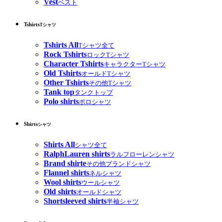
Vest
ベスト
Tshirts
Tシャツ
Tshirts All
Tシャツ全て
Rock Tshirts
ロックTシャツ
Character Tshirts
キャラクターTシャツ
Old Tshirts
オールドTシャツ
Other Tshirts
その他Tシャツ
Tank top
タンクトップ
Polo shirts
ポロシャツ
Shirts
シャツ
Shirts All
シャツ全て
RalphLauren shirts
ラルフローレンシャツ
Brand shirte
その他ブランドシャツ
Flannel shirts
ネルシャツ
Wool shirts
ウールシャツ
Old shirts
オールドシャツ
Shortsleeved shirts
半袖シャツ