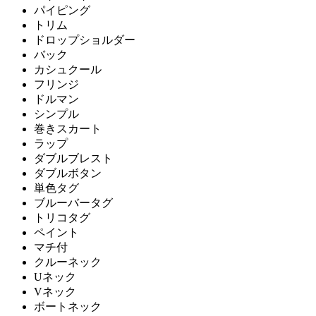
パイピング
トリム
ドロップショルダー
バック
カシュクール
フリンジ
ドルマン
シンプル
巻きスカート
ラップ
ダブルブレスト
ダブルボタン
単色タグ
ブルーバータグ
トリコタグ
ペイント
マチ付
クルーネック
Uネック
Vネック
ボートネック