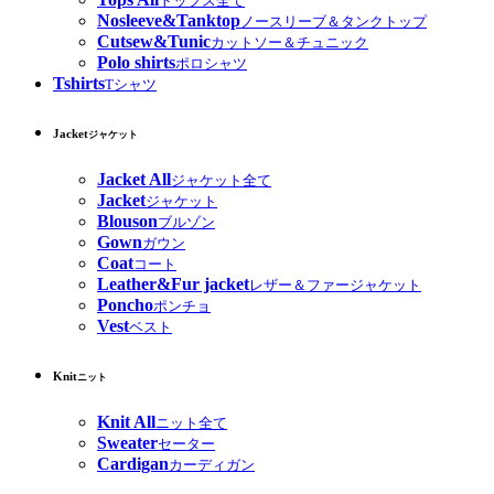
トップス全て
Nosleeve&Tanktop
ノースリーブ＆タンクトップ
Cutsew&Tunic
カットソー＆チュニック
Polo shirts
ポロシャツ
Tshirts
Tシャツ
Jacket
ジャケット
Jacket All
ジャケット全て
Jacket
ジャケット
Blouson
ブルゾン
Gown
ガウン
Coat
コート
Leather&Fur jacket
レザー＆ファージャケット
Poncho
ポンチョ
Vest
ベスト
Knit
ニット
Knit All
ニット全て
Sweater
セーター
Cardigan
カーディガン