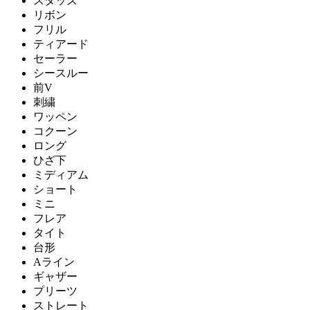
スタッズ
リボン
フリル
ティアード
セーラー
シースルー
前V
刺繍
ワッペン
コクーン
ロング
ひざ下
ミディアム
ショート
ミニ
フレア
タイト
台形
Aライン
ギャザー
プリーツ
ストレート