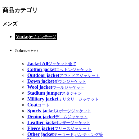
商品カテゴリ
メンズ
Vintage
ヴィンテージ
Jacket
ジャケット
Jacket All
ジャケット全て
Cotton jacket
コットンジャケット
Outdoor jacket
アウトドアジャケット
Down jacket
ダウンジャケット
Wool jacket
ウールジャケット
Stadium jumper
スタジャン
Military jacket
ミリタリージャケット
Coat
コート
Sports jacket
スポーツジャケット
Denim jacket
デニムジャケット
Leather jacket
レザージャケット
Fleece jacket
フリースジャケット
Other jacket
テーラード,ハンティング等