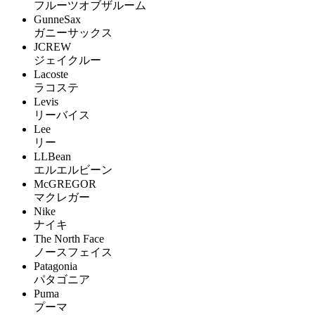
フルーツオブザルーム
GunneSax
ガニーサックス
JCREW
ジェイクルー
Lacoste
ラコステ
Levis
リーバイス
Lee
リー
LLBean
エルエルビーン
McGREGOR
マクレガー
Nike
ナイキ
The North Face
ノースフェイス
Patagonia
パタゴニア
Puma
プーマ