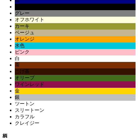
紺
黒
グレー
オフホワイト
カーキ
ベージュ
オレンジ
水色
ピンク
白
茶
こげ茶
オリーブ
ワインレッド
金
銀
ツートン
スリートーン
カラフル
クレイジー
柄