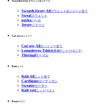
Sweat&Jersey
スウェット&ジャージ
Sweat&Jersey All
スウェット&ジャージ全て
Sweat
スウェット
parka
パーカ
Jersey
ジャージ
Cut sew
カットソー
Cut sew All
カットソー全て
Longsleeves Tshirts
長袖Tシャツ(ロンT)
Thermal
サーマル
Knit
ニット
Knit All
ニット全て
Cardigans
カーディガン
Sweater
セーター
Knit vest
ニットベスト
Pants
パンツ