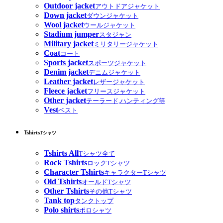
Outdoor jacket
アウトドアジャケット
Down jacket
ダウンジャケット
Wool jacket
ウールジャケット
Stadium jumper
スタジャン
Military jacket
ミリタリージャケット
Coat
コート
Sports jacket
スポーツジャケット
Denim jacket
デニムジャケット
Leather jacket
レザージャケット
Fleece jacket
フリースジャケット
Other jacket
テーラード,ハンティング等
Vest
ベスト
Tshirts
Tシャツ
Tshirts All
Tシャツ全て
Rock Tshirts
ロックTシャツ
Character Tshirts
キャラクターTシャツ
Old Tshirts
オールドTシャツ
Other Tshirts
その他Tシャツ
Tank top
タンクトップ
Polo shirts
ポロシャツ