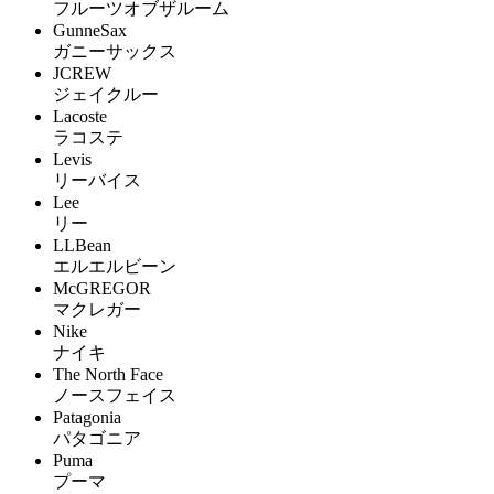
フルーツオブザルーム
GunneSax
ガニーサックス
JCREW
ジェイクルー
Lacoste
ラコステ
Levis
リーバイス
Lee
リー
LLBean
エルエルビーン
McGREGOR
マクレガー
Nike
ナイキ
The North Face
ノースフェイス
Patagonia
パタゴニア
Puma
プーマ