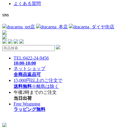
よくある質問
SNS
dracaena_net店
dracaena_本店
dracaena_ダイヤ街店
TEL:0422-24-9456
10:00-18:00
ネットショップ
全商品返品可
15,000円以上のご注文で
送料無料
※離島は除く
午後2時までのご注文
当日出荷
Free Wrapping
ラッピング無料