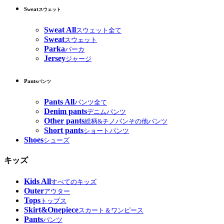
Sweat
スウェット
Sweat All
スウェット全て
Sweat
スウェット
Parka
パーカ
Jersey
ジャージ
Pants
パンツ
Pants All
パンツ全て
Denim pants
デニムパンツ
Other pants
総柄&チノパンその他パンツ
Short pants
ショートパンツ
Shoes
シューズ
キッズ
Kids All
すべてのキッズ
Outer
アウター
Tops
トップス
Skirt&Onepiece
スカート＆ワンピース
Pants
パンツ