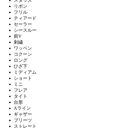
スタッズ
リボン
フリル
ティアード
セーラー
シースルー
前V
刺繍
ワッペン
コクーン
ロング
ひざ下
ミディアム
ショート
ミニ
フレア
タイト
台形
Aライン
ギャザー
プリーツ
ストレート