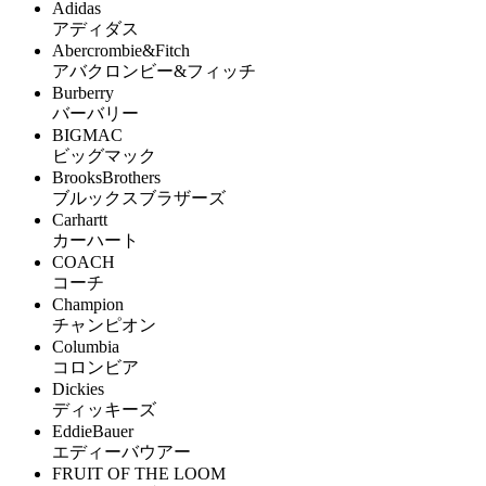
Adidas
アディダス
Abercrombie&Fitch
アバクロンビー&フィッチ
Burberry
バーバリー
BIGMAC
ビッグマック
BrooksBrothers
ブルックスブラザーズ
Carhartt
カーハート
COACH
コーチ
Champion
チャンピオン
Columbia
コロンビア
Dickies
ディッキーズ
EddieBauer
エディーバウアー
FRUIT OF THE LOOM