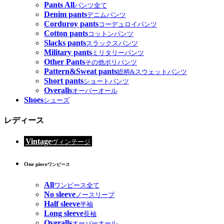
Pants All
パンツ全て
Denim pants
デニムパンツ
Corduroy pants
コーデュロイパンツ
Cotton pants
コットンパンツ
Slacks pants
スラックスパンツ
Military pants
ミリタリーパンツ
Other Pants
その他ポリパンツ
Pattern&Sweat pants
総柄&スウェットパンツ
Short pants
ショートパンツ
Overalls
オーバーオール
Shoes
シューズ
レディース
Vintage
ヴィンテージ
One piece
ワンピース
All
ワンピース全て
No sleeve
ノースリーブ
Half sleeve
半袖
Long sleeve
長袖
Overalls
オーバーオール