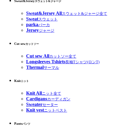
Sweat&Jersey
スウェット&ジャージ
Sweat&Jersey All
スウェット&ジャージ全て
Sweat
スウェット
parka
パーカ
Jersey
ジャージ
Cut sew
カットソー
Cut sew All
カットソー全て
Longsleeves Tshirts
長袖Tシャツ(ロンT)
Thermal
サーマル
Knit
ニット
Knit All
ニット全て
Cardigans
カーディガン
Sweater
セーター
Knit vest
ニットベスト
Pants
パンツ