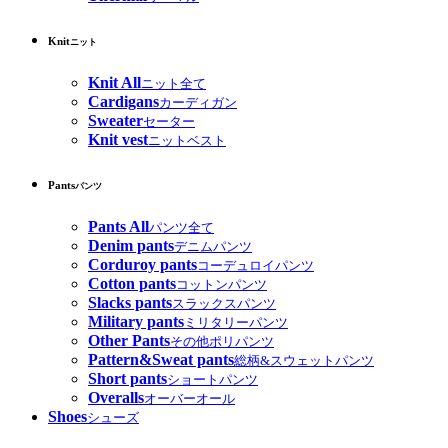
Knit
ニット
Knit All
ニット全て
Cardigans
カーディガン
Sweater
セーター
Knit vest
ニットベスト
Pants
パンツ
Pants All
パンツ全て
Denim pants
デニムパンツ
Corduroy pants
コーデュロイパンツ
Cotton pants
コットンパンツ
Slacks pants
スラックスパンツ
Military pants
ミリタリーパンツ
Other Pants
その他ポリパンツ
Pattern&Sweat pants
総柄&スウェットパンツ
Short pants
ショートパンツ
Overalls
オーバーオール
Shoes
シューズ