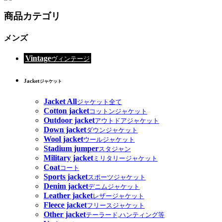
商品カテゴリ
メンズ
Vintage
ヴィンテージ
Jacket
ジャケット
Jacket All
ジャケット全て
Cotton jacket
コットンジャケット
Outdoor jacket
アウトドアジャケット
Down jacket
ダウンジャケット
Wool jacket
ウールジャケット
Stadium jumper
スタジャン
Military jacket
ミリタリージャケット
Coat
コート
Sports jacket
スポーツジャケット
Denim jacket
デニムジャケット
Leather jacket
レザージャケット
Fleece jacket
フリースジャケット
Other jacket
テーラード,ハンティング等