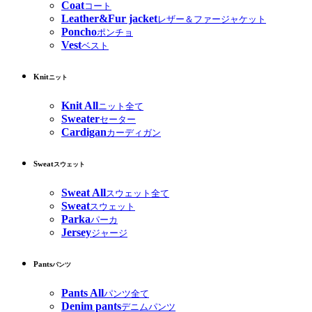
Coat
コート
Leather&Fur jacket
レザー＆ファージャケット
Poncho
ポンチョ
Vest
ベスト
Knit
ニット
Knit All
ニット全て
Sweater
セーター
Cardigan
カーディガン
Sweat
スウェット
Sweat All
スウェット全て
Sweat
スウェット
Parka
パーカ
Jersey
ジャージ
Pants
パンツ
Pants All
パンツ全て
Denim pants
デニムパンツ