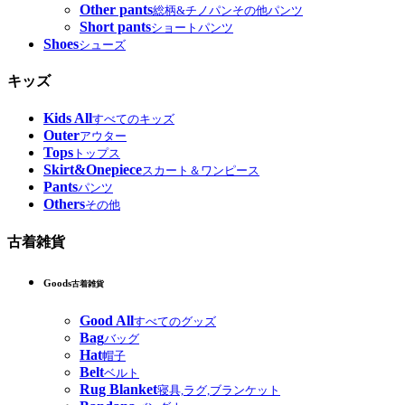
Other pants
総柄&チノパンその他パンツ
Short pants
ショートパンツ
Shoes
シューズ
キッズ
Kids All
すべてのキッズ
Outer
アウター
Tops
トップス
Skirt&Onepiece
スカート＆ワンピース
Pants
パンツ
Others
その他
古着雑貨
Goods
古着雑貨
Good All
すべてのグッズ
Bag
バッグ
Hat
帽子
Belt
ベルト
Rug Blanket
寝具,ラグ,ブランケット