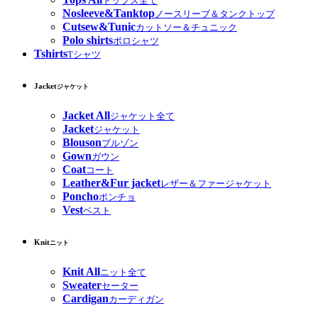
トップス全て
Nosleeve&Tanktop
ノースリーブ＆タンクトップ
Cutsew&Tunic
カットソー＆チュニック
Polo shirts
ポロシャツ
Tshirts
Tシャツ
Jacket
ジャケット
Jacket All
ジャケット全て
Jacket
ジャケット
Blouson
ブルゾン
Gown
ガウン
Coat
コート
Leather&Fur jacket
レザー＆ファージャケット
Poncho
ポンチョ
Vest
ベスト
Knit
ニット
Knit All
ニット全て
Sweater
セーター
Cardigan
カーディガン