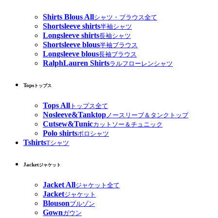
Shirts Blous All
シャツ・ブラウス全て
Shortsleeve shirts
半袖シャツ
Longsleeve shirts
長袖シャツ
Shortsleeve blous
半袖ブラウス
Longsleeve blous
長袖ブラウス
RalphLauren Shirts
ラルフローレンシャツ
Tops
トップス
Tops All
トップス全て
Nosleeve&Tanktop
ノースリーブ＆タンクトップ
Cutsew&Tunic
カットソー＆チュニック
Polo shirts
ポロシャツ
Tshirts
Tシャツ
Jacket
ジャケット
Jacket All
ジャケット全て
Jacket
ジャケット
Blouson
ブルゾン
Gown
ガウン