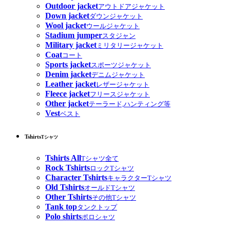
Outdoor jacket
アウトドアジャケット
Down jacket
ダウンジャケット
Wool jacket
ウールジャケット
Stadium jumper
スタジャン
Military jacket
ミリタリージャケット
Coat
コート
Sports jacket
スポーツジャケット
Denim jacket
デニムジャケット
Leather jacket
レザージャケット
Fleece jacket
フリースジャケット
Other jacket
テーラード,ハンティング等
Vest
ベスト
Tshirts
Tシャツ
Tshirts All
Tシャツ全て
Rock Tshirts
ロックTシャツ
Character Tshirts
キャラクターTシャツ
Old Tshirts
オールドTシャツ
Other Tshirts
その他Tシャツ
Tank top
タンクトップ
Polo shirts
ポロシャツ