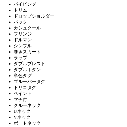
パイピング
トリム
ドロップショルダー
バック
カシュクール
フリンジ
ドルマン
シンプル
巻きスカート
ラップ
ダブルブレスト
ダブルボタン
単色タグ
ブルーバータグ
トリコタグ
ペイント
マチ付
クルーネック
Uネック
Vネック
ボートネック