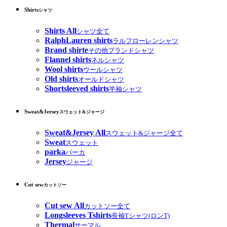
Shirts
シャツ
Shirts All
シャツ全て
RalphLauren shirts
ラルフローレンシャツ
Brand shirte
その他ブランドシャツ
Flannel shirts
ネルシャツ
Wool shirts
ウールシャツ
Old shirts
オールドシャツ
Shortsleeved shirts
半袖シャツ
Sweat&Jersey
スウェット&ジャージ
Sweat&Jersey All
スウェット&ジャージ全て
Sweat
スウェット
parka
パーカ
Jersey
ジャージ
Cut sew
カットソー
Cut sew All
カットソー全て
Longsleeves Tshirts
長袖Tシャツ(ロンT)
Thermal
サーマル