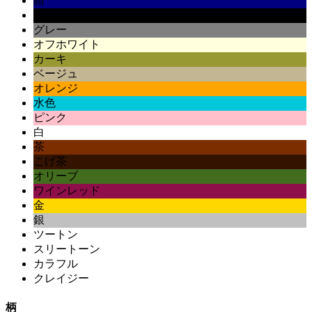
紺
黒
グレー
オフホワイト
カーキ
ベージュ
オレンジ
水色
ピンク
白
茶
こげ茶
オリーブ
ワインレッド
金
銀
ツートン
スリートーン
カラフル
クレイジー
柄