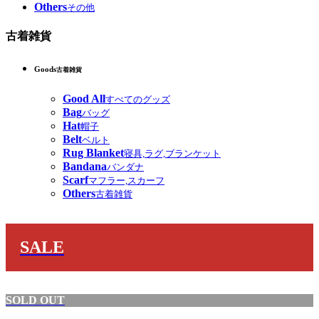
Others
その他
古着雑貨
Goods
古着雑貨
Good All
すべてのグッズ
Bag
バッグ
Hat
帽子
Belt
ベルト
Rug Blanket
寝具,ラグ,ブランケット
Bandana
バンダナ
Scarf
マフラー,スカーフ
Others
古着雑貨
SALE
SOLD OUT