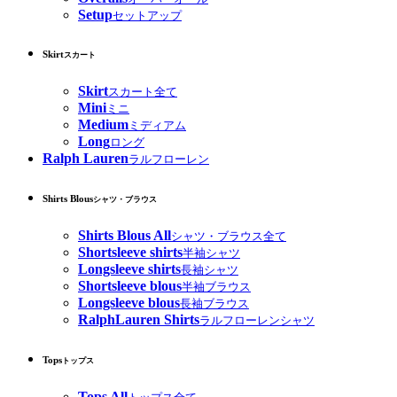
Setup
セットアップ
Skirt
スカート
Skirt
スカート全て
Mini
ミニ
Medium
ミディアム
Long
ロング
Ralph Lauren
ラルフローレン
Shirts Blous
シャツ・ブラウス
Shirts Blous All
シャツ・ブラウス全て
Shortsleeve shirts
半袖シャツ
Longsleeve shirts
長袖シャツ
Shortsleeve blous
半袖ブラウス
Longsleeve blous
長袖ブラウス
RalphLauren Shirts
ラルフローレンシャツ
Tops
トップス
Tops All