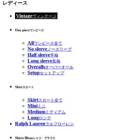
レディース
Vintage
ヴィンテージ
One piece
ワンピース
All
ワンピース全て
No sleeve
ノースリーブ
Half sleeve
半袖
Long sleeve
長袖
Overalls
オーバーオール
Setup
セットアップ
Skirt
スカート
Skirt
スカート全て
Mini
ミニ
Medium
ミディアム
Long
ロング
Ralph Lauren
ラルフローレン
Shirts Blous
シャツ・ブラウス