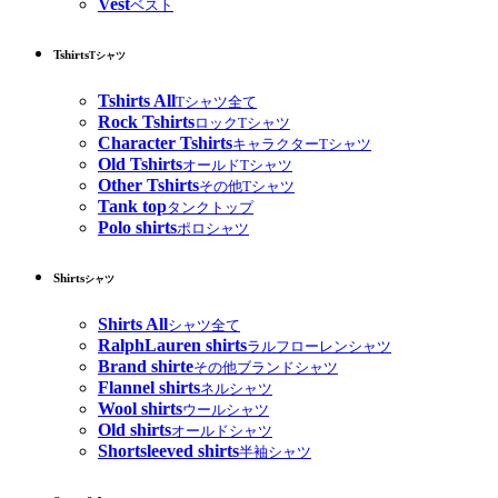
Vest
ベスト
Tshirts
Tシャツ
Tshirts All
Tシャツ全て
Rock Tshirts
ロックTシャツ
Character Tshirts
キャラクターTシャツ
Old Tshirts
オールドTシャツ
Other Tshirts
その他Tシャツ
Tank top
タンクトップ
Polo shirts
ポロシャツ
Shirts
シャツ
Shirts All
シャツ全て
RalphLauren shirts
ラルフローレンシャツ
Brand shirte
その他ブランドシャツ
Flannel shirts
ネルシャツ
Wool shirts
ウールシャツ
Old shirts
オールドシャツ
Shortsleeved shirts
半袖シャツ