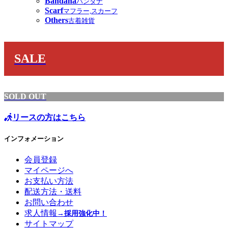
Bandana
バンダナ
Scarf
マフラー,スカーフ
Others
古着雑貨
SALE
SOLD OUT
リースの方はこちら
インフォメーション
会員登録
マイページへ
お支払い方法
配送方法・送料
お問い合わせ
求人情報
→採用強化中！
サイトマップ