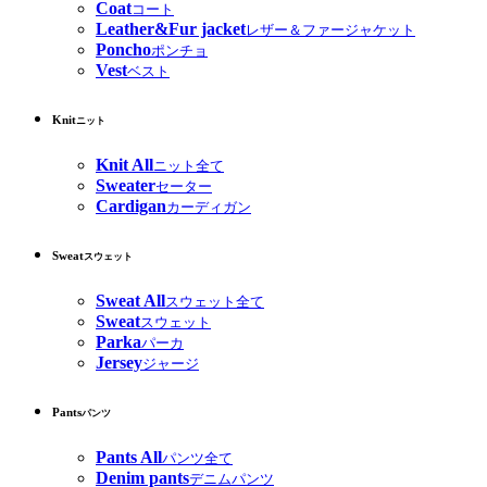
Coat
コート
Leather&Fur jacket
レザー＆ファージャケット
Poncho
ポンチョ
Vest
ベスト
Knit
ニット
Knit All
ニット全て
Sweater
セーター
Cardigan
カーディガン
Sweat
スウェット
Sweat All
スウェット全て
Sweat
スウェット
Parka
パーカ
Jersey
ジャージ
Pants
パンツ
Pants All
パンツ全て
Denim pants
デニムパンツ