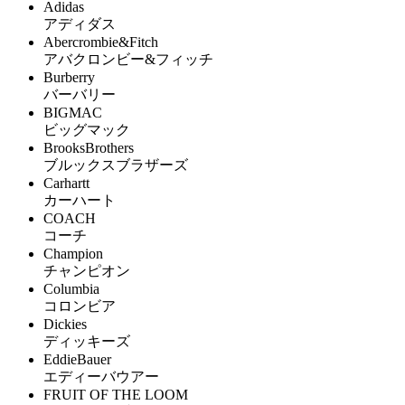
Adidas
アディダス
Abercrombie&Fitch
アバクロンビー&フィッチ
Burberry
バーバリー
BIGMAC
ビッグマック
BrooksBrothers
ブルックスブラザーズ
Carhartt
カーハート
COACH
コーチ
Champion
チャンピオン
Columbia
コロンビア
Dickies
ディッキーズ
EddieBauer
エディーバウアー
FRUIT OF THE LOOM