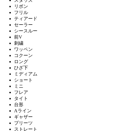
スタッズ
リボン
フリル
ティアード
セーラー
シースルー
前V
刺繍
ワッペン
コクーン
ロング
ひざ下
ミディアム
ショート
ミニ
フレア
タイト
台形
Aライン
ギャザー
プリーツ
ストレート