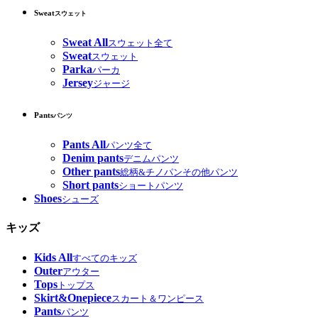
Sweat
スウェット
Sweat All
スウェット全て
Sweat
スウェット
Parka
パーカ
Jersey
ジャージ
Pants
パンツ
Pants All
パンツ全て
Denim pants
デニムパンツ
Other pants
総柄&チノパンその他パンツ
Short pants
ショートパンツ
Shoes
シューズ
キッズ
Kids All
すべてのキッズ
Outer
アウター
Tops
トップス
Skirt&Onepiece
スカート＆ワンピース
Pants
パンツ