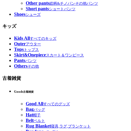
Other pants
総柄&チノパンその他パンツ
Short pants
ショートパンツ
Shoes
シューズ
キッズ
Kids All
すべてのキッズ
Outer
アウター
Tops
トップス
Skirt&Onepiece
スカート＆ワンピース
Pants
パンツ
Others
その他
古着雑貨
Goods
古着雑貨
Good All
すべてのグッズ
Bag
バッグ
Hat
帽子
Belt
ベルト
Rug Blanket
寝具,ラグ,ブランケット