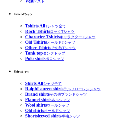
Vest
ベスト
Tshirts
Tシャツ
Tshirts All
Tシャツ全て
Rock Tshirts
ロックTシャツ
Character Tshirts
キャラクターTシャツ
Old Tshirts
オールドTシャツ
Other Tshirts
その他Tシャツ
Tank top
タンクトップ
Polo shirts
ポロシャツ
Shirts
シャツ
Shirts All
シャツ全て
RalphLauren shirts
ラルフローレンシャツ
Brand shirte
その他ブランドシャツ
Flannel shirts
ネルシャツ
Wool shirts
ウールシャツ
Old shirts
オールドシャツ
Shortsleeved shirts
半袖シャツ