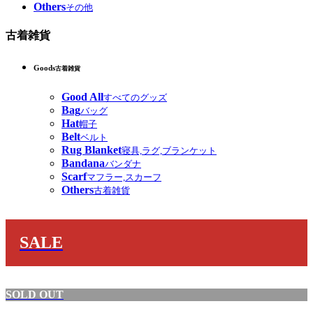
Others
その他
古着雑貨
Goods
古着雑貨
Good All
すべてのグッズ
Bag
バッグ
Hat
帽子
Belt
ベルト
Rug Blanket
寝具,ラグ,ブランケット
Bandana
バンダナ
Scarf
マフラー,スカーフ
Others
古着雑貨
SALE
SOLD OUT