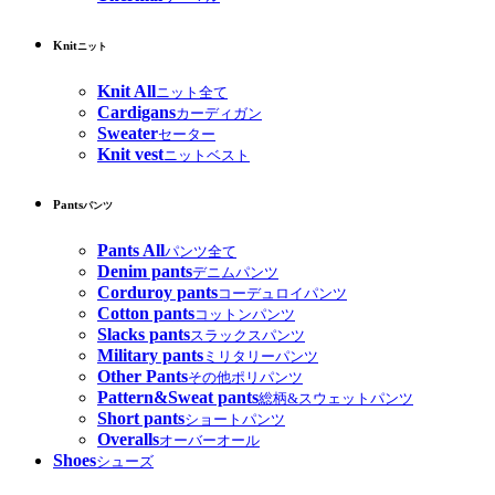
Knit
ニット
Knit All
ニット全て
Cardigans
カーディガン
Sweater
セーター
Knit vest
ニットベスト
Pants
パンツ
Pants All
パンツ全て
Denim pants
デニムパンツ
Corduroy pants
コーデュロイパンツ
Cotton pants
コットンパンツ
Slacks pants
スラックスパンツ
Military pants
ミリタリーパンツ
Other Pants
その他ポリパンツ
Pattern&Sweat pants
総柄&スウェットパンツ
Short pants
ショートパンツ
Overalls
オーバーオール
Shoes
シューズ