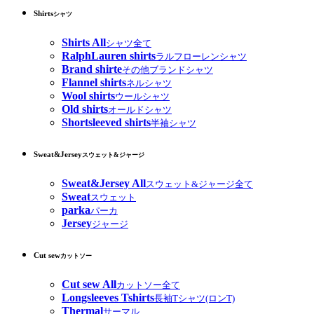
Shirts
シャツ
Shirts All
シャツ全て
RalphLauren shirts
ラルフローレンシャツ
Brand shirte
その他ブランドシャツ
Flannel shirts
ネルシャツ
Wool shirts
ウールシャツ
Old shirts
オールドシャツ
Shortsleeved shirts
半袖シャツ
Sweat&Jersey
スウェット&ジャージ
Sweat&Jersey All
スウェット&ジャージ全て
Sweat
スウェット
parka
パーカ
Jersey
ジャージ
Cut sew
カットソー
Cut sew All
カットソー全て
Longsleeves Tshirts
長袖Tシャツ(ロンT)
Thermal
サーマル