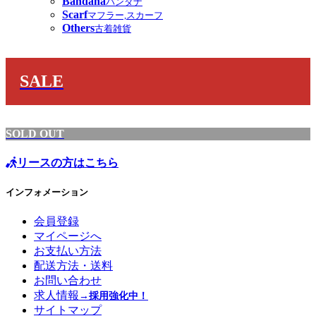
Bandana
バンダナ
Scarf
マフラー,スカーフ
Others
古着雑貨
SALE
SOLD OUT
リースの方はこちら
インフォメーション
会員登録
マイページへ
お支払い方法
配送方法・送料
お問い合わせ
求人情報
→採用強化中！
サイトマップ