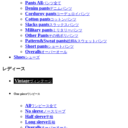
Pants All
パンツ全て
Denim pants
デニムパンツ
Corduroy pants
コーデュロイパンツ
Cotton pants
コットンパンツ
Slacks pants
スラックスパンツ
Military pants
ミリタリーパンツ
Other Pants
その他ポリパンツ
Pattern&Sweat pants
総柄&スウェットパンツ
Short pants
ショートパンツ
Overalls
オーバーオール
Shoes
シューズ
レディース
Vintage
ヴィンテージ
One piece
ワンピース
All
ワンピース全て
No sleeve
ノースリーブ
Half sleeve
半袖
Long sleeve
長袖
Overalls
オーバーオール