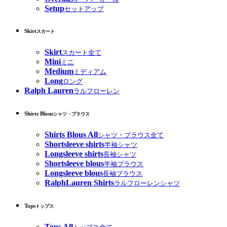
Setup
セットアップ
Skirt
スカート
Skirt
スカート全て
Mini
ミニ
Medium
ミディアム
Long
ロング
Ralph Lauren
ラルフローレン
Shirts Blous
シャツ・ブラウス
Shirts Blous All
シャツ・ブラウス全て
Shortsleeve shirts
半袖シャツ
Longsleeve shirts
長袖シャツ
Shortsleeve blous
半袖ブラウス
Longsleeve blous
長袖ブラウス
RalphLauren Shirts
ラルフローレンシャツ
Tops
トップス
Tops All