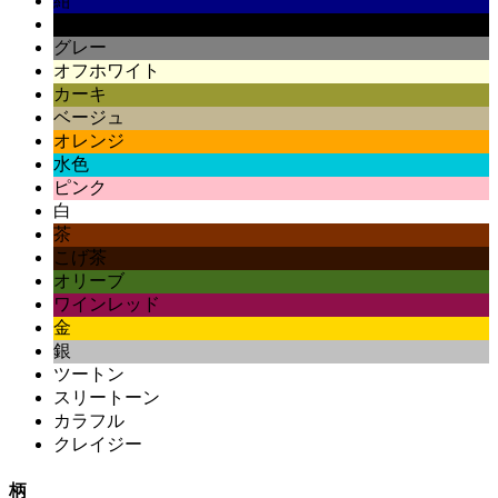
紺
黒
グレー
オフホワイト
カーキ
ベージュ
オレンジ
水色
ピンク
白
茶
こげ茶
オリーブ
ワインレッド
金
銀
ツートン
スリートーン
カラフル
クレイジー
柄