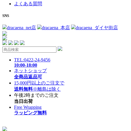
よくある質問
SNS
dracaena_net店
dracaena_本店
dracaena_ダイヤ街店
TEL:0422-24-9456
10:00-18:00
ネットショップ
全商品返品可
15,000円以上のご注文で
送料無料
※離島は除く
午後2時までのご注文
当日出荷
Free Wrapping
ラッピング無料