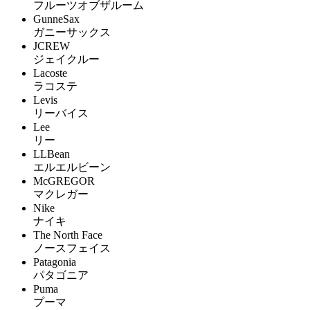
フルーツオブザルーム
GunneSax
ガニーサックス
JCREW
ジェイクルー
Lacoste
ラコステ
Levis
リーバイス
Lee
リー
LLBean
エルエルビーン
McGREGOR
マクレガー
Nike
ナイキ
The North Face
ノースフェイス
Patagonia
パタゴニア
Puma
プーマ