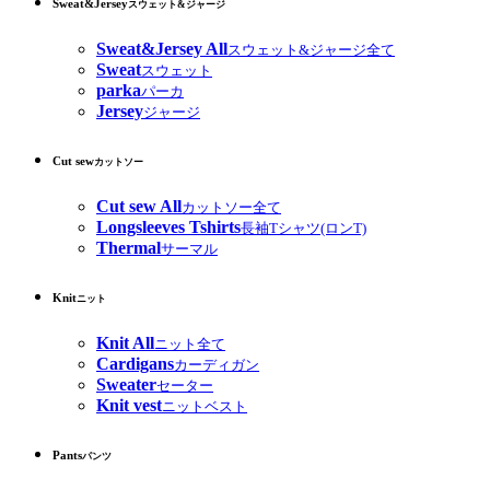
Sweat&Jersey
スウェット&ジャージ
Sweat&Jersey All
スウェット&ジャージ全て
Sweat
スウェット
parka
パーカ
Jersey
ジャージ
Cut sew
カットソー
Cut sew All
カットソー全て
Longsleeves Tshirts
長袖Tシャツ(ロンT)
Thermal
サーマル
Knit
ニット
Knit All
ニット全て
Cardigans
カーディガン
Sweater
セーター
Knit vest
ニットベスト
Pants
パンツ