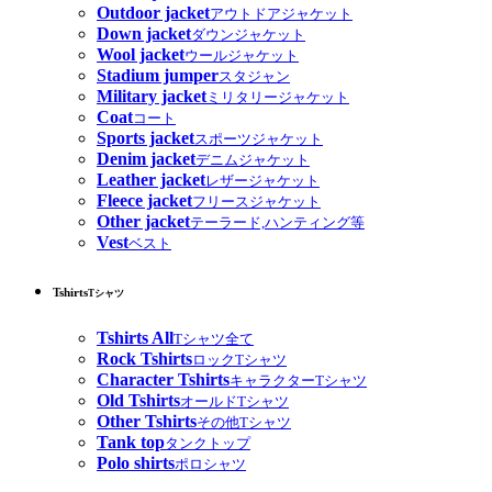
Outdoor jacket
アウトドアジャケット
Down jacket
ダウンジャケット
Wool jacket
ウールジャケット
Stadium jumper
スタジャン
Military jacket
ミリタリージャケット
Coat
コート
Sports jacket
スポーツジャケット
Denim jacket
デニムジャケット
Leather jacket
レザージャケット
Fleece jacket
フリースジャケット
Other jacket
テーラード,ハンティング等
Vest
ベスト
Tshirts
Tシャツ
Tshirts All
Tシャツ全て
Rock Tshirts
ロックTシャツ
Character Tshirts
キャラクターTシャツ
Old Tshirts
オールドTシャツ
Other Tshirts
その他Tシャツ
Tank top
タンクトップ
Polo shirts
ポロシャツ