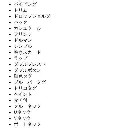
パイピング
トリム
ドロップショルダー
バック
カシュクール
フリンジ
ドルマン
シンプル
巻きスカート
ラップ
ダブルブレスト
ダブルボタン
単色タグ
ブルーバータグ
トリコタグ
ペイント
マチ付
クルーネック
Uネック
Vネック
ボートネック