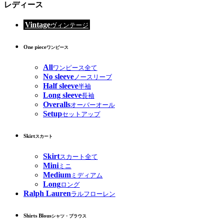
レディース
Vintage
ヴィンテージ
One piece
ワンピース
All
ワンピース全て
No sleeve
ノースリーブ
Half sleeve
半袖
Long sleeve
長袖
Overalls
オーバーオール
Setup
セットアップ
Skirt
スカート
Skirt
スカート全て
Mini
ミニ
Medium
ミディアム
Long
ロング
Ralph Lauren
ラルフローレン
Shirts Blous
シャツ・ブラウス