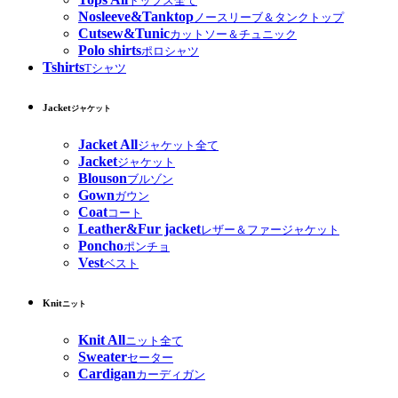
トップス全て
Nosleeve&Tanktop
ノースリーブ＆タンクトップ
Cutsew&Tunic
カットソー＆チュニック
Polo shirts
ポロシャツ
Tshirts
Tシャツ
Jacket
ジャケット
Jacket All
ジャケット全て
Jacket
ジャケット
Blouson
ブルゾン
Gown
ガウン
Coat
コート
Leather&Fur jacket
レザー＆ファージャケット
Poncho
ポンチョ
Vest
ベスト
Knit
ニット
Knit All
ニット全て
Sweater
セーター
Cardigan
カーディガン