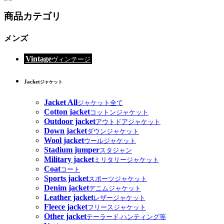
商品カテゴリ
メンズ
Vintage
ヴィンテージ
Jacket
ジャケット
Jacket All
ジャケット全て
Cotton jacket
コットンジャケット
Outdoor jacket
アウトドアジャケット
Down jacket
ダウンジャケット
Wool jacket
ウールジャケット
Stadium jumper
スタジャン
Military jacket
ミリタリージャケット
Coat
コート
Sports jacket
スポーツジャケット
Denim jacket
デニムジャケット
Leather jacket
レザージャケット
Fleece jacket
フリースジャケット
Other jacket
テーラード,ハンティング等