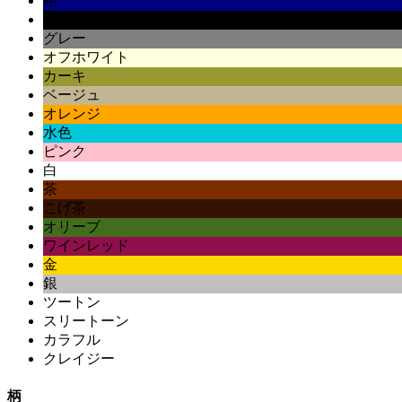
紺
黒
グレー
オフホワイト
カーキ
ベージュ
オレンジ
水色
ピンク
白
茶
こげ茶
オリーブ
ワインレッド
金
銀
ツートン
スリートーン
カラフル
クレイジー
柄