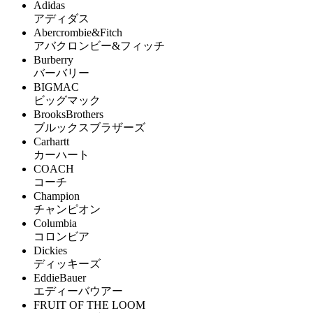
Adidas
アディダス
Abercrombie&Fitch
アバクロンビー&フィッチ
Burberry
バーバリー
BIGMAC
ビッグマック
BrooksBrothers
ブルックスブラザーズ
Carhartt
カーハート
COACH
コーチ
Champion
チャンピオン
Columbia
コロンビア
Dickies
ディッキーズ
EddieBauer
エディーバウアー
FRUIT OF THE LOOM