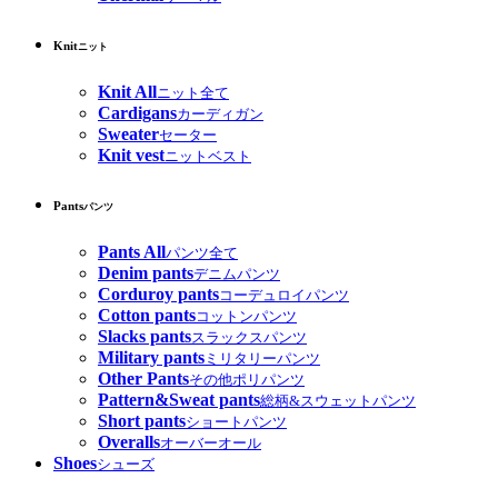
Knit
ニット
Knit All
ニット全て
Cardigans
カーディガン
Sweater
セーター
Knit vest
ニットベスト
Pants
パンツ
Pants All
パンツ全て
Denim pants
デニムパンツ
Corduroy pants
コーデュロイパンツ
Cotton pants
コットンパンツ
Slacks pants
スラックスパンツ
Military pants
ミリタリーパンツ
Other Pants
その他ポリパンツ
Pattern&Sweat pants
総柄&スウェットパンツ
Short pants
ショートパンツ
Overalls
オーバーオール
Shoes
シューズ