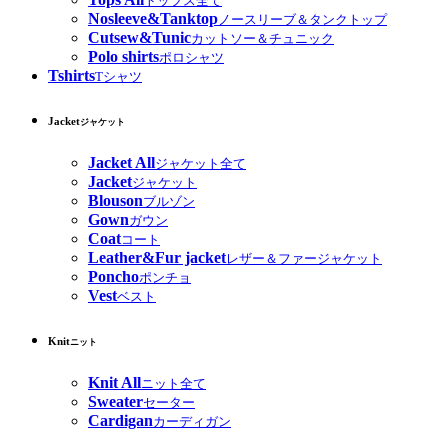
トップス全て
Nosleeve&Tanktop
ノースリーブ＆タンクトップ
Cutsew&Tunic
カットソー＆チュニック
Polo shirts
ポロシャツ
Tshirts
Tシャツ
Jacket
ジャケット
Jacket All
ジャケット全て
Jacket
ジャケット
Blouson
ブルゾン
Gown
ガウン
Coat
コート
Leather&Fur jacket
レザー＆ファージャケット
Poncho
ポンチョ
Vest
ベスト
Knit
ニット
Knit All
ニット全て
Sweater
セーター
Cardigan
カーディガン