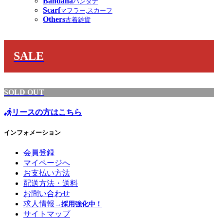
Bandana
バンダナ
Scarf
マフラー,スカーフ
Others
古着雑貨
SALE
SOLD OUT
リースの方はこちら
インフォメーション
会員登録
マイページへ
お支払い方法
配送方法・送料
お問い合わせ
求人情報
→採用強化中！
サイトマップ