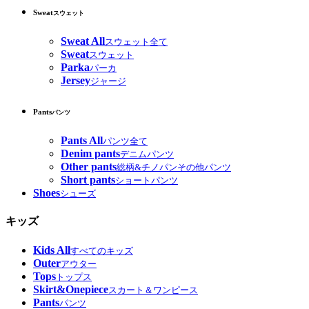
Sweat
スウェット
Sweat All
スウェット全て
Sweat
スウェット
Parka
パーカ
Jersey
ジャージ
Pants
パンツ
Pants All
パンツ全て
Denim pants
デニムパンツ
Other pants
総柄&チノパンその他パンツ
Short pants
ショートパンツ
Shoes
シューズ
キッズ
Kids All
すべてのキッズ
Outer
アウター
Tops
トップス
Skirt&Onepiece
スカート＆ワンピース
Pants
パンツ