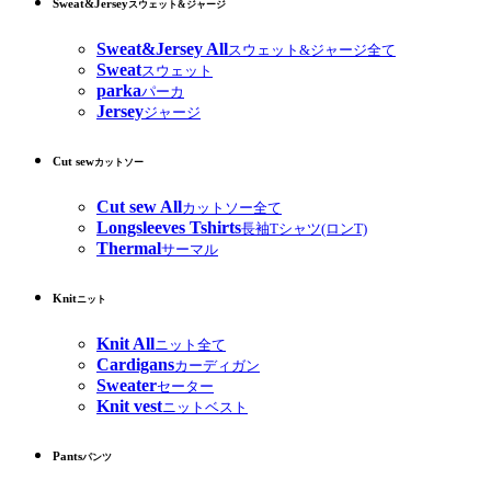
Sweat&Jersey
スウェット&ジャージ
Sweat&Jersey All
スウェット&ジャージ全て
Sweat
スウェット
parka
パーカ
Jersey
ジャージ
Cut sew
カットソー
Cut sew All
カットソー全て
Longsleeves Tshirts
長袖Tシャツ(ロンT)
Thermal
サーマル
Knit
ニット
Knit All
ニット全て
Cardigans
カーディガン
Sweater
セーター
Knit vest
ニットベスト
Pants
パンツ