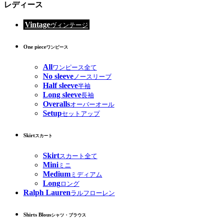
レディース
Vintage
ヴィンテージ
One piece
ワンピース
All
ワンピース全て
No sleeve
ノースリーブ
Half sleeve
半袖
Long sleeve
長袖
Overalls
オーバーオール
Setup
セットアップ
Skirt
スカート
Skirt
スカート全て
Mini
ミニ
Medium
ミディアム
Long
ロング
Ralph Lauren
ラルフローレン
Shirts Blous
シャツ・ブラウス