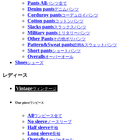
Pants All
パンツ全て
Denim pants
デニムパンツ
Corduroy pants
コーデュロイパンツ
Cotton pants
コットンパンツ
Slacks pants
スラックスパンツ
Military pants
ミリタリーパンツ
Other Pants
その他ポリパンツ
Pattern&Sweat pants
総柄&スウェットパンツ
Short pants
ショートパンツ
Overalls
オーバーオール
Shoes
シューズ
レディース
Vintage
ヴィンテージ
One piece
ワンピース
All
ワンピース全て
No sleeve
ノースリーブ
Half sleeve
半袖
Long sleeve
長袖
Overalls
オーバーオール