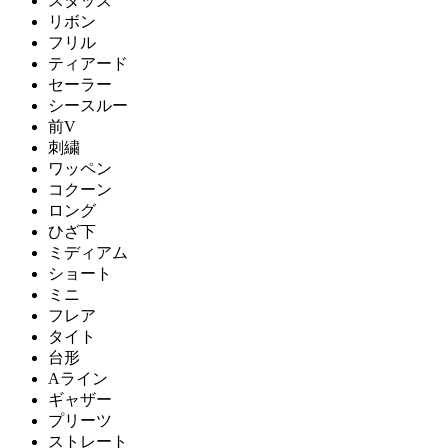
スタッズ
リボン
フリル
ティアード
セーラー
シースルー
前V
刺繍
ワッペン
コクーン
ロング
ひざ下
ミディアム
ショート
ミニ
フレア
タイト
台形
Aライン
ギャザー
プリーツ
ストレート