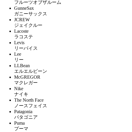
フルーツオブザルーム
GunneSax
ガニーサックス
JCREW
ジェイクルー
Lacoste
ラコステ
Levis
リーバイス
Lee
リー
LLBean
エルエルビーン
McGREGOR
マクレガー
Nike
ナイキ
The North Face
ノースフェイス
Patagonia
パタゴニア
Puma
プーマ