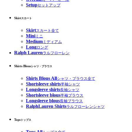
Setup
セットアップ
Skirt
スカート
Skirt
スカート全て
Mini
ミニ
Medium
ミディアム
Long
ロング
Ralph Lauren
ラルフローレン
Shirts Blous
シャツ・ブラウス
Shirts Blous All
シャツ・ブラウス全て
Shortsleeve shirts
半袖シャツ
Longsleeve shirts
長袖シャツ
Shortsleeve blous
半袖ブラウス
Longsleeve blous
長袖ブラウス
RalphLauren Shirts
ラルフローレンシャツ
Tops
トップス
Tops All