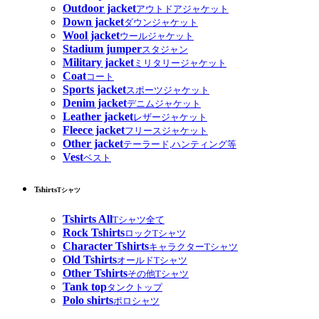
Outdoor jacket
アウトドアジャケット
Down jacket
ダウンジャケット
Wool jacket
ウールジャケット
Stadium jumper
スタジャン
Military jacket
ミリタリージャケット
Coat
コート
Sports jacket
スポーツジャケット
Denim jacket
デニムジャケット
Leather jacket
レザージャケット
Fleece jacket
フリースジャケット
Other jacket
テーラード,ハンティング等
Vest
ベスト
Tshirts
Tシャツ
Tshirts All
Tシャツ全て
Rock Tshirts
ロックTシャツ
Character Tshirts
キャラクターTシャツ
Old Tshirts
オールドTシャツ
Other Tshirts
その他Tシャツ
Tank top
タンクトップ
Polo shirts
ポロシャツ