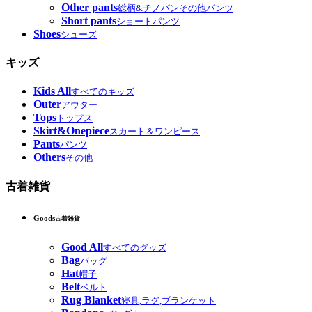
Other pants
総柄&チノパンその他パンツ
Short pants
ショートパンツ
Shoes
シューズ
キッズ
Kids All
すべてのキッズ
Outer
アウター
Tops
トップス
Skirt&Onepiece
スカート＆ワンピース
Pants
パンツ
Others
その他
古着雑貨
Goods
古着雑貨
Good All
すべてのグッズ
Bag
バッグ
Hat
帽子
Belt
ベルト
Rug Blanket
寝具,ラグ,ブランケット