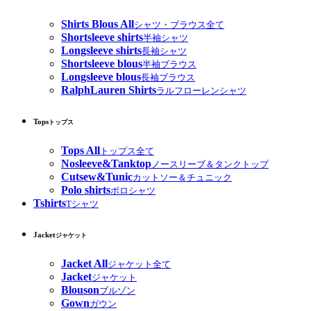
Shirts Blous All
シャツ・ブラウス全て
Shortsleeve shirts
半袖シャツ
Longsleeve shirts
長袖シャツ
Shortsleeve blous
半袖ブラウス
Longsleeve blous
長袖ブラウス
RalphLauren Shirts
ラルフローレンシャツ
Tops
トップス
Tops All
トップス全て
Nosleeve&Tanktop
ノースリーブ＆タンクトップ
Cutsew&Tunic
カットソー＆チュニック
Polo shirts
ポロシャツ
Tshirts
Tシャツ
Jacket
ジャケット
Jacket All
ジャケット全て
Jacket
ジャケット
Blouson
ブルゾン
Gown
ガウン