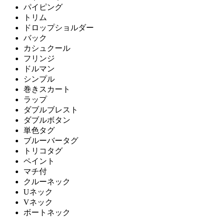
パイピング
トリム
ドロップショルダー
バック
カシュクール
フリンジ
ドルマン
シンプル
巻きスカート
ラップ
ダブルブレスト
ダブルボタン
単色タグ
ブルーバータグ
トリコタグ
ペイント
マチ付
クルーネック
Uネック
Vネック
ボートネック