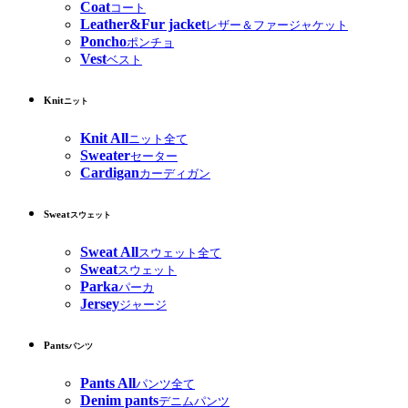
Coat
コート
Leather&Fur jacket
レザー＆ファージャケット
Poncho
ポンチョ
Vest
ベスト
Knit
ニット
Knit All
ニット全て
Sweater
セーター
Cardigan
カーディガン
Sweat
スウェット
Sweat All
スウェット全て
Sweat
スウェット
Parka
パーカ
Jersey
ジャージ
Pants
パンツ
Pants All
パンツ全て
Denim pants
デニムパンツ