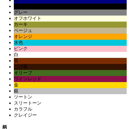
紺
黒
グレー
オフホワイト
カーキ
ベージュ
オレンジ
水色
ピンク
白
茶
こげ茶
オリーブ
ワインレッド
金
銀
ツートン
スリートーン
カラフル
クレイジー
柄