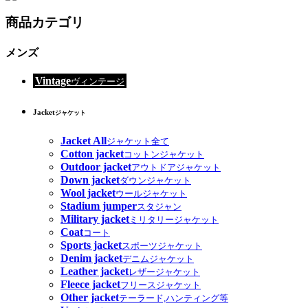
商品カテゴリ
メンズ
Vintage
ヴィンテージ
Jacket
ジャケット
Jacket All
ジャケット全て
Cotton jacket
コットンジャケット
Outdoor jacket
アウトドアジャケット
Down jacket
ダウンジャケット
Wool jacket
ウールジャケット
Stadium jumper
スタジャン
Military jacket
ミリタリージャケット
Coat
コート
Sports jacket
スポーツジャケット
Denim jacket
デニムジャケット
Leather jacket
レザージャケット
Fleece jacket
フリースジャケット
Other jacket
テーラード,ハンティング等