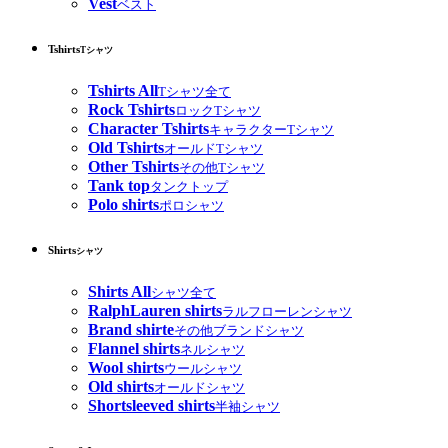
Vest
ベスト
Tshirts
Tシャツ
Tshirts All
Tシャツ全て
Rock Tshirts
ロックTシャツ
Character Tshirts
キャラクターTシャツ
Old Tshirts
オールドTシャツ
Other Tshirts
その他Tシャツ
Tank top
タンクトップ
Polo shirts
ポロシャツ
Shirts
シャツ
Shirts All
シャツ全て
RalphLauren shirts
ラルフローレンシャツ
Brand shirte
その他ブランドシャツ
Flannel shirts
ネルシャツ
Wool shirts
ウールシャツ
Old shirts
オールドシャツ
Shortsleeved shirts
半袖シャツ