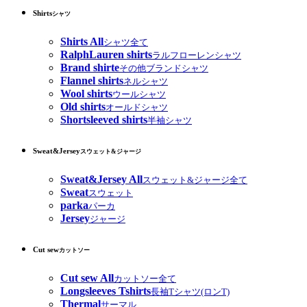
Shirts
シャツ
Shirts All
シャツ全て
RalphLauren shirts
ラルフローレンシャツ
Brand shirte
その他ブランドシャツ
Flannel shirts
ネルシャツ
Wool shirts
ウールシャツ
Old shirts
オールドシャツ
Shortsleeved shirts
半袖シャツ
Sweat&Jersey
スウェット&ジャージ
Sweat&Jersey All
スウェット&ジャージ全て
Sweat
スウェット
parka
パーカ
Jersey
ジャージ
Cut sew
カットソー
Cut sew All
カットソー全て
Longsleeves Tshirts
長袖Tシャツ(ロンT)
Thermal
サーマル