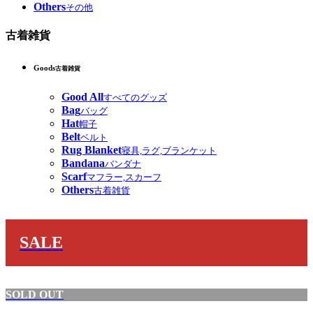
Others
その他
古着雑貨
Goods
古着雑貨
Good All
すべてのグッズ
Bag
バッグ
Hat
帽子
Belt
ベルト
Rug Blanket
寝具,ラグ,ブランケット
Bandana
バンダナ
Scarf
マフラー,スカーフ
Others
古着雑貨
SALE
SOLD OUT