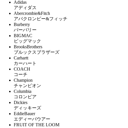
Adidas
アディダス
Abercrombie&Fitch
アバクロンビー&フィッチ
Burberry
バーバリー
BIGMAC
ビッグマック
BrooksBrothers
ブルックスブラザーズ
Carhartt
カーハート
COACH
コーチ
Champion
チャンピオン
Columbia
コロンビア
Dickies
ディッキーズ
EddieBauer
エディーバウアー
FRUIT OF THE LOOM