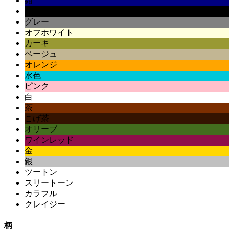
紺
黒
グレー
オフホワイト
カーキ
ベージュ
オレンジ
水色
ピンク
白
茶
こげ茶
オリーブ
ワインレッド
金
銀
ツートン
スリートーン
カラフル
クレイジー
柄