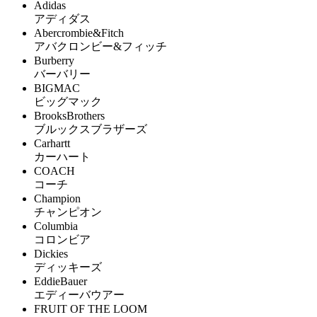
Adidas
アディダス
Abercrombie&Fitch
アバクロンビー&フィッチ
Burberry
バーバリー
BIGMAC
ビッグマック
BrooksBrothers
ブルックスブラザーズ
Carhartt
カーハート
COACH
コーチ
Champion
チャンピオン
Columbia
コロンビア
Dickies
ディッキーズ
EddieBauer
エディーバウアー
FRUIT OF THE LOOM