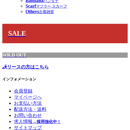
Bandana
バンダナ
Scarf
マフラー,スカーフ
Others
古着雑貨
SALE
SOLD OUT
リースの方はこちら
インフォメーション
会員登録
マイページへ
お支払い方法
配送方法・送料
お問い合わせ
求人情報
→採用強化中！
サイトマップ