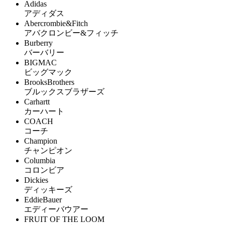
Adidas
アディダス
Abercrombie&Fitch
アバクロンビー&フィッチ
Burberry
バーバリー
BIGMAC
ビッグマック
BrooksBrothers
ブルックスブラザーズ
Carhartt
カーハート
COACH
コーチ
Champion
チャンピオン
Columbia
コロンビア
Dickies
ディッキーズ
EddieBauer
エディーバウアー
FRUIT OF THE LOOM