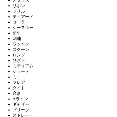
スタッズ
リボン
フリル
ティアード
セーラー
シースルー
前V
刺繍
ワッペン
コクーン
ロング
ひざ下
ミディアム
ショート
ミニ
フレア
タイト
台形
Aライン
ギャザー
プリーツ
ストレート