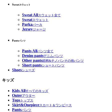
Sweat
スウェット
Sweat All
スウェット全て
Sweat
スウェット
Parka
パーカ
Jersey
ジャージ
Pants
パンツ
Pants All
パンツ全て
Denim pants
デニムパンツ
Other pants
総柄&チノパンその他パンツ
Short pants
ショートパンツ
Shoes
シューズ
キッズ
Kids All
すべてのキッズ
Outer
アウター
Tops
トップス
Skirt&Onepiece
スカート＆ワンピース
Pants
パンツ