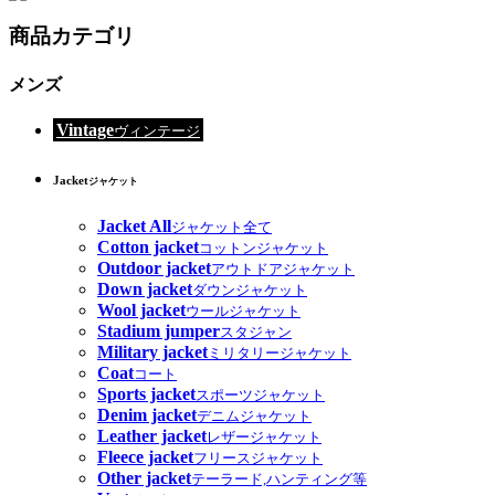
商品カテゴリ
メンズ
Vintage
ヴィンテージ
Jacket
ジャケット
Jacket All
ジャケット全て
Cotton jacket
コットンジャケット
Outdoor jacket
アウトドアジャケット
Down jacket
ダウンジャケット
Wool jacket
ウールジャケット
Stadium jumper
スタジャン
Military jacket
ミリタリージャケット
Coat
コート
Sports jacket
スポーツジャケット
Denim jacket
デニムジャケット
Leather jacket
レザージャケット
Fleece jacket
フリースジャケット
Other jacket
テーラード,ハンティング等