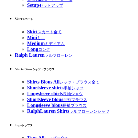
Setup
セットアップ
Skirt
スカート
Skirt
スカート全て
Mini
ミニ
Medium
ミディアム
Long
ロング
Ralph Lauren
ラルフローレン
Shirts Blous
シャツ・ブラウス
Shirts Blous All
シャツ・ブラウス全て
Shortsleeve shirts
半袖シャツ
Longsleeve shirts
長袖シャツ
Shortsleeve blous
半袖ブラウス
Longsleeve blous
長袖ブラウス
RalphLauren Shirts
ラルフローレンシャツ
Tops
トップス
Tops All