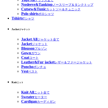
トップス全て
Nosleeve&Tanktop
ノースリーブ＆タンクトップ
Cutsew&Tunic
カットソー＆チュニック
Polo shirts
ポロシャツ
Tshirts
Tシャツ
Jacket
ジャケット
Jacket All
ジャケット全て
Jacket
ジャケット
Blouson
ブルゾン
Gown
ガウン
Coat
コート
Leather&Fur jacket
レザー＆ファージャケット
Poncho
ポンチョ
Vest
ベスト
Knit
ニット
Knit All
ニット全て
Sweater
セーター
Cardigan
カーディガン