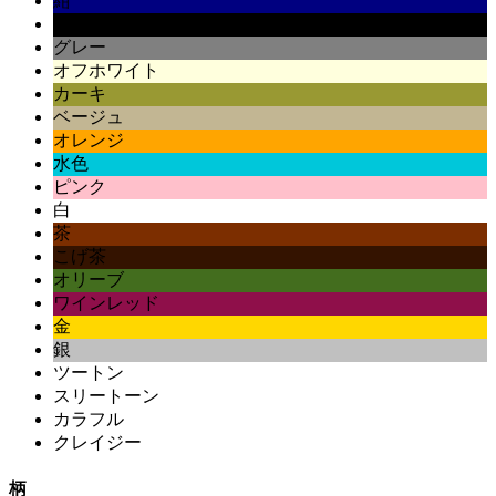
紺
黒
グレー
オフホワイト
カーキ
ベージュ
オレンジ
水色
ピンク
白
茶
こげ茶
オリーブ
ワインレッド
金
銀
ツートン
スリートーン
カラフル
クレイジー
柄