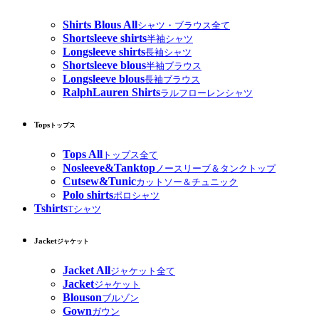
Shirts Blous All
シャツ・ブラウス全て
Shortsleeve shirts
半袖シャツ
Longsleeve shirts
長袖シャツ
Shortsleeve blous
半袖ブラウス
Longsleeve blous
長袖ブラウス
RalphLauren Shirts
ラルフローレンシャツ
Tops
トップス
Tops All
トップス全て
Nosleeve&Tanktop
ノースリーブ＆タンクトップ
Cutsew&Tunic
カットソー＆チュニック
Polo shirts
ポロシャツ
Tshirts
Tシャツ
Jacket
ジャケット
Jacket All
ジャケット全て
Jacket
ジャケット
Blouson
ブルゾン
Gown
ガウン