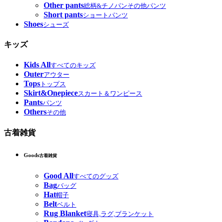
Other pants
総柄&チノパンその他パンツ
Short pants
ショートパンツ
Shoes
シューズ
キッズ
Kids All
すべてのキッズ
Outer
アウター
Tops
トップス
Skirt&Onepiece
スカート＆ワンピース
Pants
パンツ
Others
その他
古着雑貨
Goods
古着雑貨
Good All
すべてのグッズ
Bag
バッグ
Hat
帽子
Belt
ベルト
Rug Blanket
寝具,ラグ,ブランケット