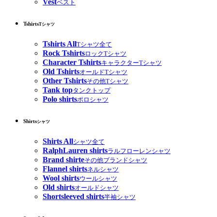
Vest
ベスト
Tshirts
Tシャツ
Tshirts All
Tシャツ全て
Rock Tshirts
ロックTシャツ
Character Tshirts
キャラクターTシャツ
Old Tshirts
オールドTシャツ
Other Tshirts
その他Tシャツ
Tank top
タンクトップ
Polo shirts
ポロシャツ
Shirts
シャツ
Shirts All
シャツ全て
RalphLauren shirts
ラルフローレンシャツ
Brand shirte
その他ブランドシャツ
Flannel shirts
ネルシャツ
Wool shirts
ウールシャツ
Old shirts
オールドシャツ
Shortsleeved shirts
半袖シャツ