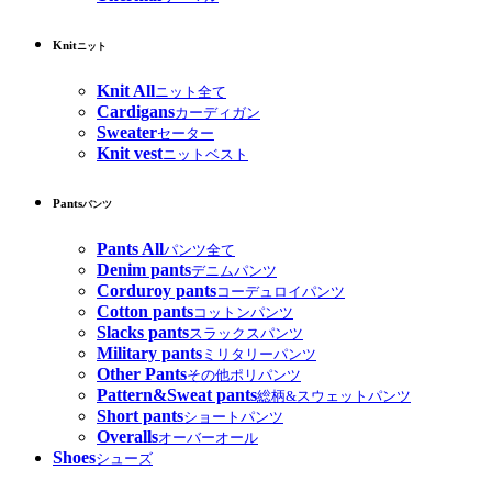
Knit
ニット
Knit All
ニット全て
Cardigans
カーディガン
Sweater
セーター
Knit vest
ニットベスト
Pants
パンツ
Pants All
パンツ全て
Denim pants
デニムパンツ
Corduroy pants
コーデュロイパンツ
Cotton pants
コットンパンツ
Slacks pants
スラックスパンツ
Military pants
ミリタリーパンツ
Other Pants
その他ポリパンツ
Pattern&Sweat pants
総柄&スウェットパンツ
Short pants
ショートパンツ
Overalls
オーバーオール
Shoes
シューズ