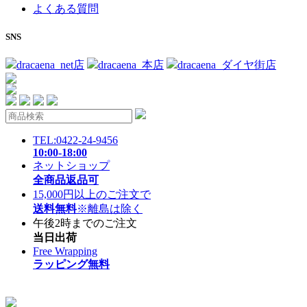
よくある質問
SNS
dracaena_net店
dracaena_本店
dracaena_ダイヤ街店
TEL:0422-24-9456
10:00-18:00
ネットショップ
全商品返品可
15,000円以上のご注文で
送料無料
※離島は除く
午後2時までのご注文
当日出荷
Free Wrapping
ラッピング無料