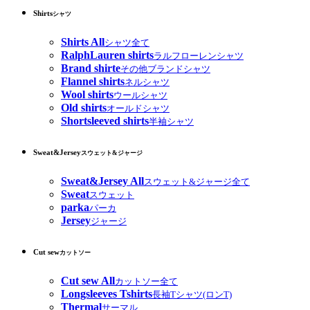
Shirts
シャツ
Shirts All
シャツ全て
RalphLauren shirts
ラルフローレンシャツ
Brand shirte
その他ブランドシャツ
Flannel shirts
ネルシャツ
Wool shirts
ウールシャツ
Old shirts
オールドシャツ
Shortsleeved shirts
半袖シャツ
Sweat&Jersey
スウェット&ジャージ
Sweat&Jersey All
スウェット&ジャージ全て
Sweat
スウェット
parka
パーカ
Jersey
ジャージ
Cut sew
カットソー
Cut sew All
カットソー全て
Longsleeves Tshirts
長袖Tシャツ(ロンT)
Thermal
サーマル