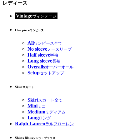
レディース
Vintage
ヴィンテージ
One piece
ワンピース
All
ワンピース全て
No sleeve
ノースリーブ
Half sleeve
半袖
Long sleeve
長袖
Overalls
オーバーオール
Setup
セットアップ
Skirt
スカート
Skirt
スカート全て
Mini
ミニ
Medium
ミディアム
Long
ロング
Ralph Lauren
ラルフローレン
Shirts Blous
シャツ・ブラウス