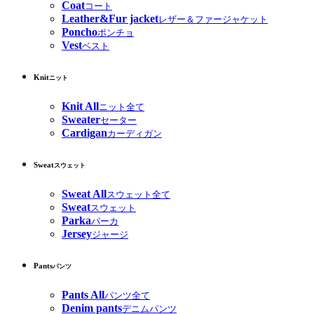
Coat
コート
Leather&Fur jacket
レザー＆ファージャケット
Poncho
ポンチョ
Vest
ベスト
Knit
ニット
Knit All
ニット全て
Sweater
セーター
Cardigan
カーディガン
Sweat
スウェット
Sweat All
スウェット全て
Sweat
スウェット
Parka
パーカ
Jersey
ジャージ
Pants
パンツ
Pants All
パンツ全て
Denim pants
デニムパンツ