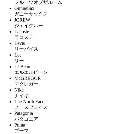
フルーツオブザルーム
GunneSax
ガニーサックス
JCREW
ジェイクルー
Lacoste
ラコステ
Levis
リーバイス
Lee
リー
LLBean
エルエルビーン
McGREGOR
マクレガー
Nike
ナイキ
The North Face
ノースフェイス
Patagonia
パタゴニア
Puma
プーマ