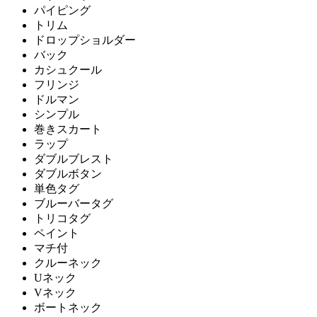
パイピング
トリム
ドロップショルダー
バック
カシュクール
フリンジ
ドルマン
シンプル
巻きスカート
ラップ
ダブルブレスト
ダブルボタン
単色タグ
ブルーバータグ
トリコタグ
ペイント
マチ付
クルーネック
Uネック
Vネック
ボートネック