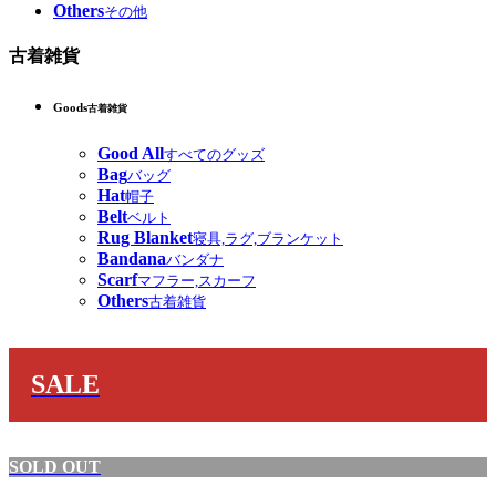
Others
その他
古着雑貨
Goods
古着雑貨
Good All
すべてのグッズ
Bag
バッグ
Hat
帽子
Belt
ベルト
Rug Blanket
寝具,ラグ,ブランケット
Bandana
バンダナ
Scarf
マフラー,スカーフ
Others
古着雑貨
SALE
SOLD OUT