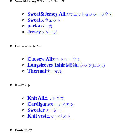
Sweat&Jersey
スウェット&ジャージ
Sweat&Jersey All
スウェット&ジャージ全て
Sweat
スウェット
parka
パーカ
Jersey
ジャージ
Cut sew
カットソー
Cut sew All
カットソー全て
Longsleeves Tshirts
長袖Tシャツ(ロンT)
Thermal
サーマル
Knit
ニット
Knit All
ニット全て
Cardigans
カーディガン
Sweater
セーター
Knit vest
ニットベスト
Pants
パンツ