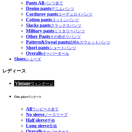
Pants All
パンツ全て
Denim pants
デニムパンツ
Corduroy pants
コーデュロイパンツ
Cotton pants
コットンパンツ
Slacks pants
スラックスパンツ
Military pants
ミリタリーパンツ
Other Pants
その他ポリパンツ
Pattern&Sweat pants
総柄&スウェットパンツ
Short pants
ショートパンツ
Overalls
オーバーオール
Shoes
シューズ
レディース
Vintage
ヴィンテージ
One piece
ワンピース
All
ワンピース全て
No sleeve
ノースリーブ
Half sleeve
半袖
Long sleeve
長袖
Overalls
オーバーオール