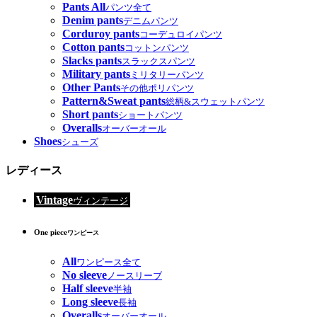
Pants All
パンツ全て
Denim pants
デニムパンツ
Corduroy pants
コーデュロイパンツ
Cotton pants
コットンパンツ
Slacks pants
スラックスパンツ
Military pants
ミリタリーパンツ
Other Pants
その他ポリパンツ
Pattern&Sweat pants
総柄&スウェットパンツ
Short pants
ショートパンツ
Overalls
オーバーオール
Shoes
シューズ
レディース
Vintage
ヴィンテージ
One piece
ワンピース
All
ワンピース全て
No sleeve
ノースリーブ
Half sleeve
半袖
Long sleeve
長袖
Overalls
オーバーオール