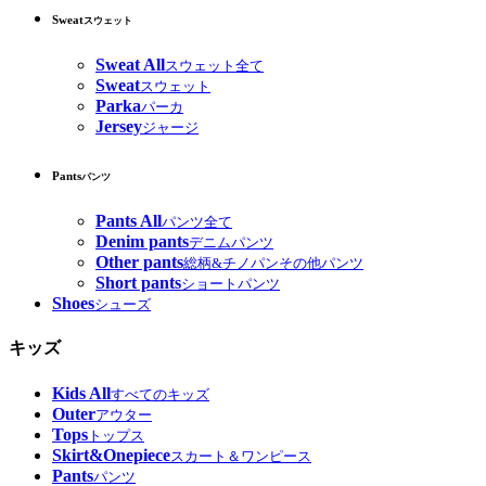
Sweat
スウェット
Sweat All
スウェット全て
Sweat
スウェット
Parka
パーカ
Jersey
ジャージ
Pants
パンツ
Pants All
パンツ全て
Denim pants
デニムパンツ
Other pants
総柄&チノパンその他パンツ
Short pants
ショートパンツ
Shoes
シューズ
キッズ
Kids All
すべてのキッズ
Outer
アウター
Tops
トップス
Skirt&Onepiece
スカート＆ワンピース
Pants
パンツ