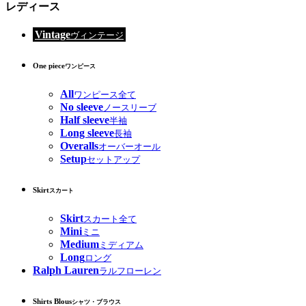
レディース
Vintage
ヴィンテージ
One piece
ワンピース
All
ワンピース全て
No sleeve
ノースリーブ
Half sleeve
半袖
Long sleeve
長袖
Overalls
オーバーオール
Setup
セットアップ
Skirt
スカート
Skirt
スカート全て
Mini
ミニ
Medium
ミディアム
Long
ロング
Ralph Lauren
ラルフローレン
Shirts Blous
シャツ・ブラウス