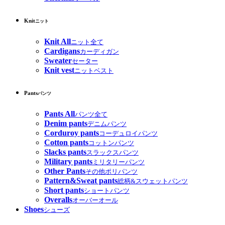
Knit
ニット
Knit All
ニット全て
Cardigans
カーディガン
Sweater
セーター
Knit vest
ニットベスト
Pants
パンツ
Pants All
パンツ全て
Denim pants
デニムパンツ
Corduroy pants
コーデュロイパンツ
Cotton pants
コットンパンツ
Slacks pants
スラックスパンツ
Military pants
ミリタリーパンツ
Other Pants
その他ポリパンツ
Pattern&Sweat pants
総柄&スウェットパンツ
Short pants
ショートパンツ
Overalls
オーバーオール
Shoes
シューズ