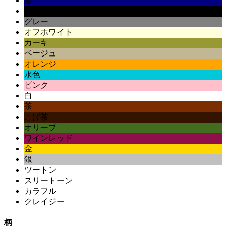
紺
黒
グレー
オフホワイト
カーキ
ベージュ
オレンジ
水色
ピンク
白
茶
こげ茶
オリーブ
ワインレッド
金
銀
ツートン
スリートーン
カラフル
クレイジー
柄