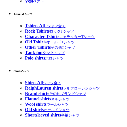
Vest
ベスト
Tshirts
Tシャツ
Tshirts All
Tシャツ全て
Rock Tshirts
ロックTシャツ
Character Tshirts
キャラクターTシャツ
Old Tshirts
オールドTシャツ
Other Tshirts
その他Tシャツ
Tank top
タンクトップ
Polo shirts
ポロシャツ
Shirts
シャツ
Shirts All
シャツ全て
RalphLauren shirts
ラルフローレンシャツ
Brand shirte
その他ブランドシャツ
Flannel shirts
ネルシャツ
Wool shirts
ウールシャツ
Old shirts
オールドシャツ
Shortsleeved shirts
半袖シャツ