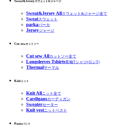
Sweat&Jersey
スウェット&ジャージ
Sweat&Jersey All
スウェット&ジャージ全て
Sweat
スウェット
parka
パーカ
Jersey
ジャージ
Cut sew
カットソー
Cut sew All
カットソー全て
Longsleeves Tshirts
長袖Tシャツ(ロンT)
Thermal
サーマル
Knit
ニット
Knit All
ニット全て
Cardigans
カーディガン
Sweater
セーター
Knit vest
ニットベスト
Pants
パンツ