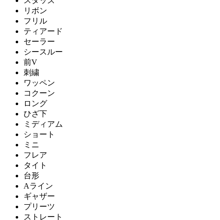
スタッズ
リボン
フリル
ティアード
セーラー
シースルー
前V
刺繍
ワッペン
コクーン
ロング
ひざ下
ミディアム
ショート
ミニ
フレア
タイト
台形
Aライン
ギャザー
プリーツ
ストレート