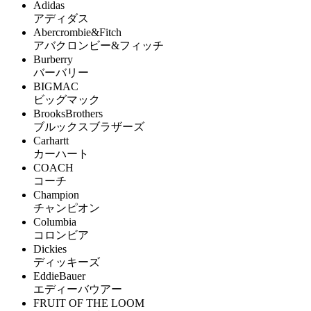
Adidas
アディダス
Abercrombie&Fitch
アバクロンビー&フィッチ
Burberry
バーバリー
BIGMAC
ビッグマック
BrooksBrothers
ブルックスブラザーズ
Carhartt
カーハート
COACH
コーチ
Champion
チャンピオン
Columbia
コロンビア
Dickies
ディッキーズ
EddieBauer
エディーバウアー
FRUIT OF THE LOOM