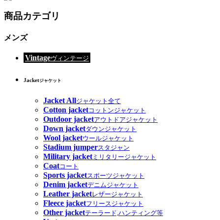
商品カテゴリ
メンズ
Vintage
ヴィンテージ
Jacket
ジャケット
Jacket All
ジャケット全て
Cotton jacket
コットンジャケット
Outdoor jacket
アウトドアジャケット
Down jacket
ダウンジャケット
Wool jacket
ウールジャケット
Stadium jumper
スタジャン
Military jacket
ミリタリージャケット
Coat
コート
Sports jacket
スポーツジャケット
Denim jacket
デニムジャケット
Leather jacket
レザージャケット
Fleece jacket
フリースジャケット
Other jacket
テーラード,ハンティング等