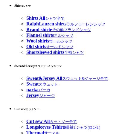
Shirts
シャツ
Shirts All
シャツ全て
RalphLauren shirts
ラルフローレンシャツ
Brand shirte
その他ブランドシャツ
Flannel shirts
ネルシャツ
Wool shirts
ウールシャツ
Old shirts
オールドシャツ
Shortsleeved shirts
半袖シャツ
Sweat&Jersey
スウェット&ジャージ
Sweat&Jersey All
スウェット&ジャージ全て
Sweat
スウェット
parka
パーカ
Jersey
ジャージ
Cut sew
カットソー
Cut sew All
カットソー全て
Longsleeves Tshirts
長袖Tシャツ(ロンT)
Thermal
サーマル