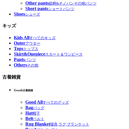
Other pants
総柄&チノパンその他パンツ
Short pants
ショートパンツ
Shoes
シューズ
キッズ
Kids All
すべてのキッズ
Outer
アウター
Tops
トップス
Skirt&Onepiece
スカート＆ワンピース
Pants
パンツ
Others
その他
古着雑貨
Goods
古着雑貨
Good All
すべてのグッズ
Bag
バッグ
Hat
帽子
Belt
ベルト
Rug Blanket
寝具,ラグ,ブランケット