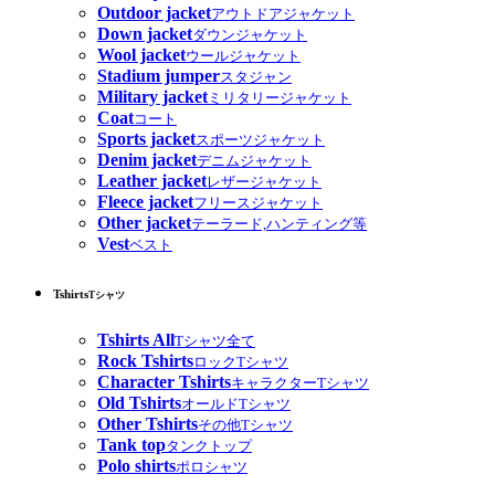
Outdoor jacket
アウトドアジャケット
Down jacket
ダウンジャケット
Wool jacket
ウールジャケット
Stadium jumper
スタジャン
Military jacket
ミリタリージャケット
Coat
コート
Sports jacket
スポーツジャケット
Denim jacket
デニムジャケット
Leather jacket
レザージャケット
Fleece jacket
フリースジャケット
Other jacket
テーラード,ハンティング等
Vest
ベスト
Tshirts
Tシャツ
Tshirts All
Tシャツ全て
Rock Tshirts
ロックTシャツ
Character Tshirts
キャラクターTシャツ
Old Tshirts
オールドTシャツ
Other Tshirts
その他Tシャツ
Tank top
タンクトップ
Polo shirts
ポロシャツ