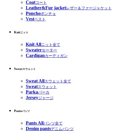
Coat
コート
Leather&Fur jacket
レザー＆ファージャケット
Poncho
ポンチョ
Vest
ベスト
Knit
ニット
Knit All
ニット全て
Sweater
セーター
Cardigan
カーディガン
Sweat
スウェット
Sweat All
スウェット全て
Sweat
スウェット
Parka
パーカ
Jersey
ジャージ
Pants
パンツ
Pants All
パンツ全て
Denim pants
デニムパンツ