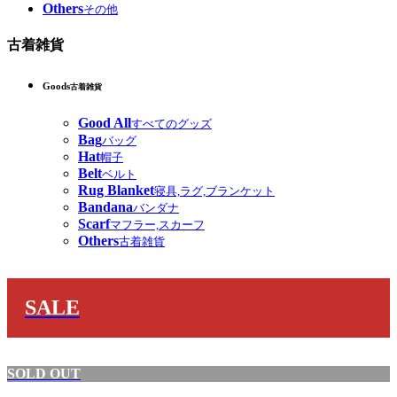
Others
その他
古着雑貨
Goods
古着雑貨
Good All
すべてのグッズ
Bag
バッグ
Hat
帽子
Belt
ベルト
Rug Blanket
寝具,ラグ,ブランケット
Bandana
バンダナ
Scarf
マフラー,スカーフ
Others
古着雑貨
SALE
SOLD OUT