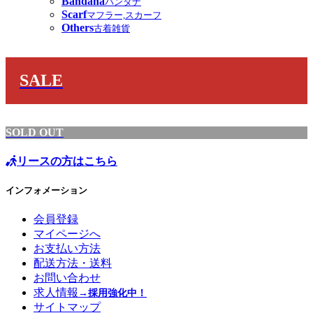
Bandana
バンダナ
Scarf
マフラー,スカーフ
Others
古着雑貨
SALE
SOLD OUT
リースの方はこちら
インフォメーション
会員登録
マイページへ
お支払い方法
配送方法・送料
お問い合わせ
求人情報
→採用強化中！
サイトマップ