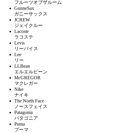
フルーツオブザルーム
GunneSax
ガニーサックス
JCREW
ジェイクルー
Lacoste
ラコステ
Levis
リーバイス
Lee
リー
LLBean
エルエルビーン
McGREGOR
マクレガー
Nike
ナイキ
The North Face
ノースフェイス
Patagonia
パタゴニア
Puma
プーマ