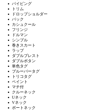
パイピング
トリム
ドロップショルダー
バック
カシュクール
フリンジ
ドルマン
シンプル
巻きスカート
ラップ
ダブルブレスト
ダブルボタン
単色タグ
ブルーバータグ
トリコタグ
ペイント
マチ付
クルーネック
Uネック
Vネック
ボートネック