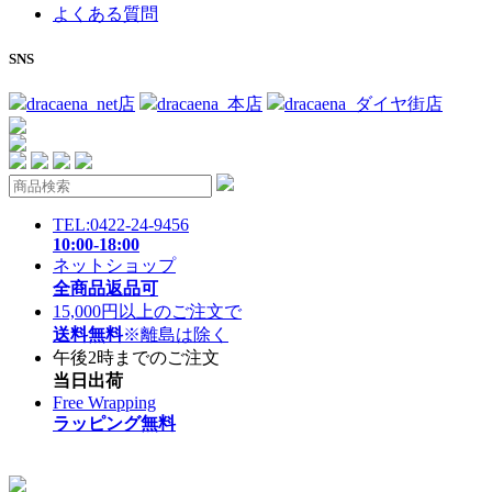
よくある質問
SNS
dracaena_net店
dracaena_本店
dracaena_ダイヤ街店
TEL:0422-24-9456
10:00-18:00
ネットショップ
全商品返品可
15,000円以上のご注文で
送料無料
※離島は除く
午後2時までのご注文
当日出荷
Free Wrapping
ラッピング無料