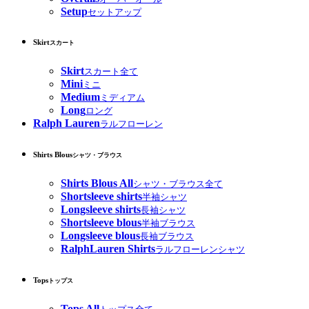
Setup
セットアップ
Skirt
スカート
Skirt
スカート全て
Mini
ミニ
Medium
ミディアム
Long
ロング
Ralph Lauren
ラルフローレン
Shirts Blous
シャツ・ブラウス
Shirts Blous All
シャツ・ブラウス全て
Shortsleeve shirts
半袖シャツ
Longsleeve shirts
長袖シャツ
Shortsleeve blous
半袖ブラウス
Longsleeve blous
長袖ブラウス
RalphLauren Shirts
ラルフローレンシャツ
Tops
トップス
Tops All