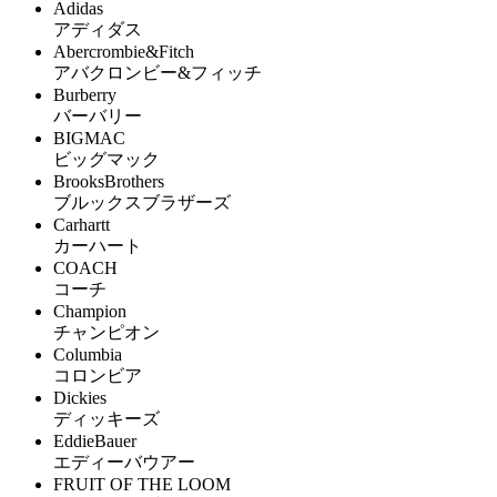
Adidas
アディダス
Abercrombie&Fitch
アバクロンビー&フィッチ
Burberry
バーバリー
BIGMAC
ビッグマック
BrooksBrothers
ブルックスブラザーズ
Carhartt
カーハート
COACH
コーチ
Champion
チャンピオン
Columbia
コロンビア
Dickies
ディッキーズ
EddieBauer
エディーバウアー
FRUIT OF THE LOOM