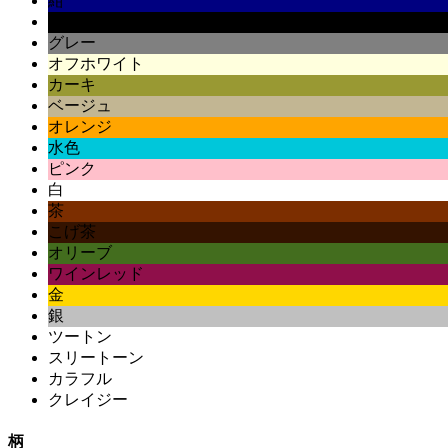
紺
黒
グレー
オフホワイト
カーキ
ベージュ
オレンジ
水色
ピンク
白
茶
こげ茶
オリーブ
ワインレッド
金
銀
ツートン
スリートーン
カラフル
クレイジー
柄