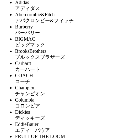
Adidas
アディダス
Abercrombie&Fitch
アバクロンビー&フィッチ
Burberry
バーバリー
BIGMAC
ビッグマック
BrooksBrothers
ブルックスブラザーズ
Carhartt
カーハート
COACH
コーチ
Champion
チャンピオン
Columbia
コロンビア
Dickies
ディッキーズ
EddieBauer
エディーバウアー
FRUIT OF THE LOOM