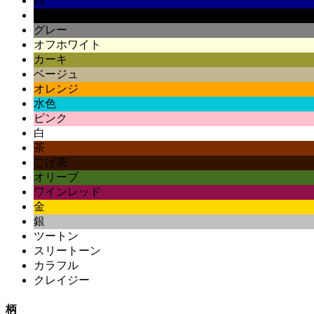
紺
黒
グレー
オフホワイト
カーキ
ベージュ
オレンジ
水色
ピンク
白
茶
こげ茶
オリーブ
ワインレッド
金
銀
ツートン
スリートーン
カラフル
クレイジー
柄