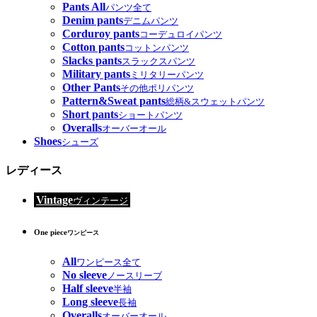
Pants All
パンツ全て
Denim pants
デニムパンツ
Corduroy pants
コーデュロイパンツ
Cotton pants
コットンパンツ
Slacks pants
スラックスパンツ
Military pants
ミリタリーパンツ
Other Pants
その他ポリパンツ
Pattern&Sweat pants
総柄&スウェットパンツ
Short pants
ショートパンツ
Overalls
オーバーオール
Shoes
シューズ
レディース
Vintage
ヴィンテージ
One piece
ワンピース
All
ワンピース全て
No sleeve
ノースリーブ
Half sleeve
半袖
Long sleeve
長袖
Overalls
オーバーオール