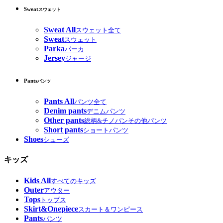
Sweat
スウェット
Sweat All
スウェット全て
Sweat
スウェット
Parka
パーカ
Jersey
ジャージ
Pants
パンツ
Pants All
パンツ全て
Denim pants
デニムパンツ
Other pants
総柄&チノパンその他パンツ
Short pants
ショートパンツ
Shoes
シューズ
キッズ
Kids All
すべてのキッズ
Outer
アウター
Tops
トップス
Skirt&Onepiece
スカート＆ワンピース
Pants
パンツ