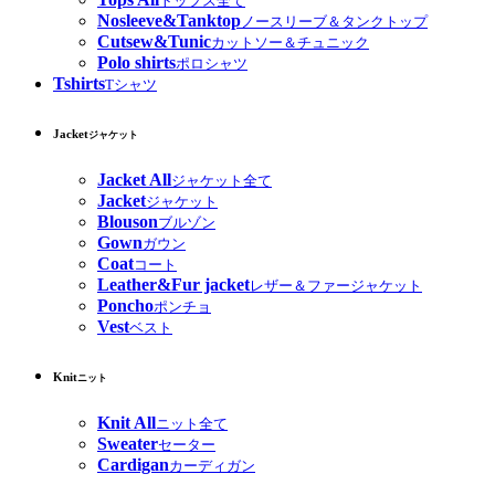
トップス全て
Nosleeve&Tanktop
ノースリーブ＆タンクトップ
Cutsew&Tunic
カットソー＆チュニック
Polo shirts
ポロシャツ
Tshirts
Tシャツ
Jacket
ジャケット
Jacket All
ジャケット全て
Jacket
ジャケット
Blouson
ブルゾン
Gown
ガウン
Coat
コート
Leather&Fur jacket
レザー＆ファージャケット
Poncho
ポンチョ
Vest
ベスト
Knit
ニット
Knit All
ニット全て
Sweater
セーター
Cardigan
カーディガン