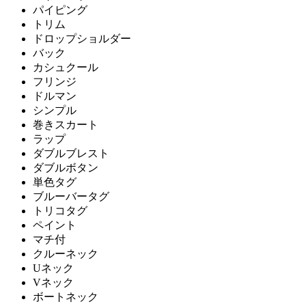
パイピング
トリム
ドロップショルダー
バック
カシュクール
フリンジ
ドルマン
シンプル
巻きスカート
ラップ
ダブルブレスト
ダブルボタン
単色タグ
ブルーバータグ
トリコタグ
ペイント
マチ付
クルーネック
Uネック
Vネック
ボートネック