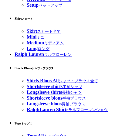
Setup
セットアップ
Skirt
スカート
Skirt
スカート全て
Mini
ミニ
Medium
ミディアム
Long
ロング
Ralph Lauren
ラルフローレン
Shirts Blous
シャツ・ブラウス
Shirts Blous All
シャツ・ブラウス全て
Shortsleeve shirts
半袖シャツ
Longsleeve shirts
長袖シャツ
Shortsleeve blous
半袖ブラウス
Longsleeve blous
長袖ブラウス
RalphLauren Shirts
ラルフローレンシャツ
Tops
トップス
Tops All