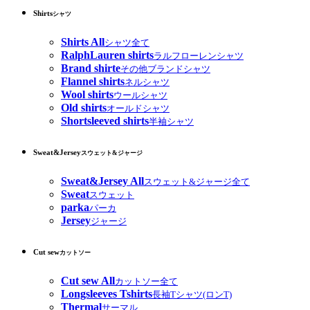
Shirts
シャツ
Shirts All
シャツ全て
RalphLauren shirts
ラルフローレンシャツ
Brand shirte
その他ブランドシャツ
Flannel shirts
ネルシャツ
Wool shirts
ウールシャツ
Old shirts
オールドシャツ
Shortsleeved shirts
半袖シャツ
Sweat&Jersey
スウェット&ジャージ
Sweat&Jersey All
スウェット&ジャージ全て
Sweat
スウェット
parka
パーカ
Jersey
ジャージ
Cut sew
カットソー
Cut sew All
カットソー全て
Longsleeves Tshirts
長袖Tシャツ(ロンT)
Thermal
サーマル