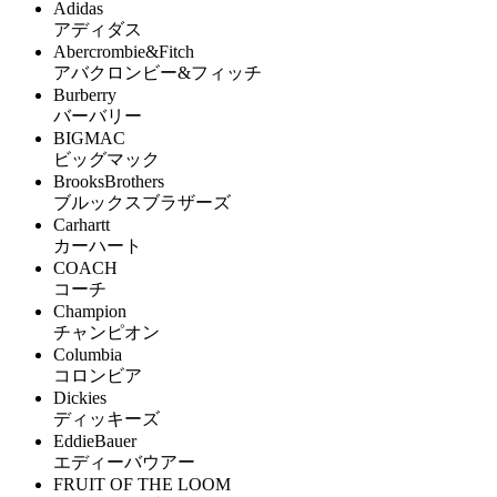
Adidas
アディダス
Abercrombie&Fitch
アバクロンビー&フィッチ
Burberry
バーバリー
BIGMAC
ビッグマック
BrooksBrothers
ブルックスブラザーズ
Carhartt
カーハート
COACH
コーチ
Champion
チャンピオン
Columbia
コロンビア
Dickies
ディッキーズ
EddieBauer
エディーバウアー
FRUIT OF THE LOOM