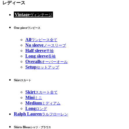
レディース
Vintage
ヴィンテージ
One piece
ワンピース
All
ワンピース全て
No sleeve
ノースリーブ
Half sleeve
半袖
Long sleeve
長袖
Overalls
オーバーオール
Setup
セットアップ
Skirt
スカート
Skirt
スカート全て
Mini
ミニ
Medium
ミディアム
Long
ロング
Ralph Lauren
ラルフローレン
Shirts Blous
シャツ・ブラウス