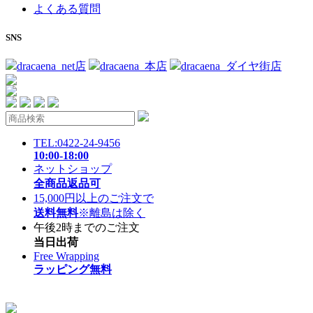
よくある質問
SNS
dracaena_net店
dracaena_本店
dracaena_ダイヤ街店
TEL:0422-24-9456
10:00-18:00
ネットショップ
全商品返品可
15,000円以上のご注文で
送料無料
※離島は除く
午後2時までのご注文
当日出荷
Free Wrapping
ラッピング無料