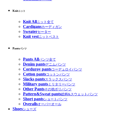
Knit
ニット
Knit All
ニット全て
Cardigans
カーディガン
Sweater
セーター
Knit vest
ニットベスト
Pants
パンツ
Pants All
パンツ全て
Denim pants
デニムパンツ
Corduroy pants
コーデュロイパンツ
Cotton pants
コットンパンツ
Slacks pants
スラックスパンツ
Military pants
ミリタリーパンツ
Other Pants
その他ポリパンツ
Pattern&Sweat pants
総柄&スウェットパンツ
Short pants
ショートパンツ
Overalls
オーバーオール
Shoes
シューズ