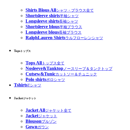
Shirts Blous All
シャツ・ブラウス全て
Shortsleeve shirts
半袖シャツ
Longsleeve shirts
長袖シャツ
Shortsleeve blous
半袖ブラウス
Longsleeve blous
長袖ブラウス
RalphLauren Shirts
ラルフローレンシャツ
Tops
トップス
Tops All
トップス全て
Nosleeve&Tanktop
ノースリーブ＆タンクトップ
Cutsew&Tunic
カットソー＆チュニック
Polo shirts
ポロシャツ
Tshirts
Tシャツ
Jacket
ジャケット
Jacket All
ジャケット全て
Jacket
ジャケット
Blouson
ブルゾン
Gown
ガウン