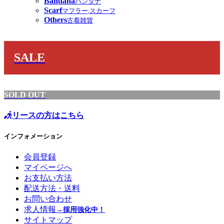
Bandana
バンダナ
Scarf
マフラー,スカーフ
Others
古着雑貨
SALE
SOLD OUT
リースの方はこちら
インフォメーション
会員登録
マイページへ
お支払い方法
配送方法・送料
お問い合わせ
求人情報
→採用強化中！
サイトマップ