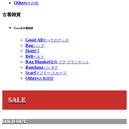
Others
その他
古着雑貨
Goods
古着雑貨
Good All
すべてのグッズ
Bag
バッグ
Hat
帽子
Belt
ベルト
Rug Blanket
寝具,ラグ,ブランケット
Bandana
バンダナ
Scarf
マフラー,スカーフ
Others
古着雑貨
SALE
SOLD OUT