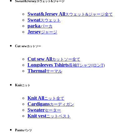
Sweat&Jersey
スウェット&ジャージ
Sweat&Jersey All
スウェット&ジャージ全て
Sweat
スウェット
parka
パーカ
Jersey
ジャージ
Cut sew
カットソー
Cut sew All
カットソー全て
Longsleeves Tshirts
長袖Tシャツ(ロンT)
Thermal
サーマル
Knit
ニット
Knit All
ニット全て
Cardigans
カーディガン
Sweater
セーター
Knit vest
ニットベスト
Pants
パンツ