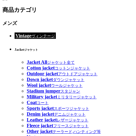
商品カテゴリ
メンズ
Vintage
ヴィンテージ
Jacket
ジャケット
Jacket All
ジャケット全て
Cotton jacket
コットンジャケット
Outdoor jacket
アウトドアジャケット
Down jacket
ダウンジャケット
Wool jacket
ウールジャケット
Stadium jumper
スタジャン
Military jacket
ミリタリージャケット
Coat
コート
Sports jacket
スポーツジャケット
Denim jacket
デニムジャケット
Leather jacket
レザージャケット
Fleece jacket
フリースジャケット
Other jacket
テーラード,ハンティング等