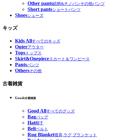
Other pants
総柄&チノパンその他パンツ
Short pants
ショートパンツ
Shoes
シューズ
キッズ
Kids All
すべてのキッズ
Outer
アウター
Tops
トップス
Skirt&Onepiece
スカート＆ワンピース
Pants
パンツ
Others
その他
古着雑貨
Goods
古着雑貨
Good All
すべてのグッズ
Bag
バッグ
Hat
帽子
Belt
ベルト
Rug Blanket
寝具,ラグ,ブランケット