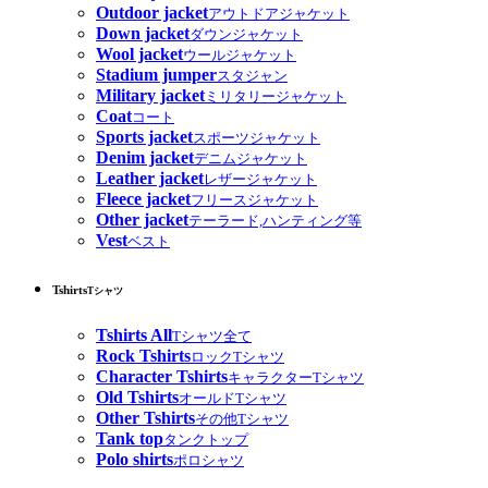
Outdoor jacket
アウトドアジャケット
Down jacket
ダウンジャケット
Wool jacket
ウールジャケット
Stadium jumper
スタジャン
Military jacket
ミリタリージャケット
Coat
コート
Sports jacket
スポーツジャケット
Denim jacket
デニムジャケット
Leather jacket
レザージャケット
Fleece jacket
フリースジャケット
Other jacket
テーラード,ハンティング等
Vest
ベスト
Tshirts
Tシャツ
Tshirts All
Tシャツ全て
Rock Tshirts
ロックTシャツ
Character Tshirts
キャラクターTシャツ
Old Tshirts
オールドTシャツ
Other Tshirts
その他Tシャツ
Tank top
タンクトップ
Polo shirts
ポロシャツ