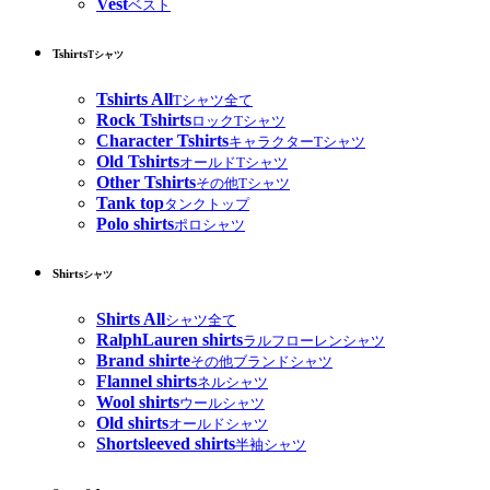
Vest
ベスト
Tshirts
Tシャツ
Tshirts All
Tシャツ全て
Rock Tshirts
ロックTシャツ
Character Tshirts
キャラクターTシャツ
Old Tshirts
オールドTシャツ
Other Tshirts
その他Tシャツ
Tank top
タンクトップ
Polo shirts
ポロシャツ
Shirts
シャツ
Shirts All
シャツ全て
RalphLauren shirts
ラルフローレンシャツ
Brand shirte
その他ブランドシャツ
Flannel shirts
ネルシャツ
Wool shirts
ウールシャツ
Old shirts
オールドシャツ
Shortsleeved shirts
半袖シャツ