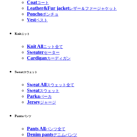
Coat
コート
Leather&Fur jacket
レザー＆ファージャケット
Poncho
ポンチョ
Vest
ベスト
Knit
ニット
Knit All
ニット全て
Sweater
セーター
Cardigan
カーディガン
Sweat
スウェット
Sweat All
スウェット全て
Sweat
スウェット
Parka
パーカ
Jersey
ジャージ
Pants
パンツ
Pants All
パンツ全て
Denim pants
デニムパンツ