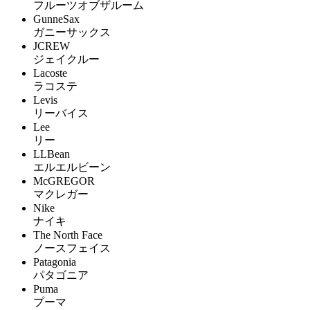
フルーツオブザルーム
GunneSax
ガニーサックス
JCREW
ジェイクルー
Lacoste
ラコステ
Levis
リーバイス
Lee
リー
LLBean
エルエルビーン
McGREGOR
マクレガー
Nike
ナイキ
The North Face
ノースフェイス
Patagonia
パタゴニア
Puma
プーマ