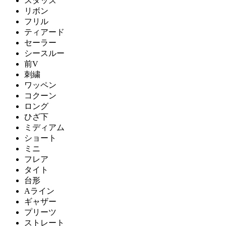
スタッズ
リボン
フリル
ティアード
セーラー
シースルー
前V
刺繍
ワッペン
コクーン
ロング
ひざ下
ミディアム
ショート
ミニ
フレア
タイト
台形
Aライン
ギャザー
プリーツ
ストレート