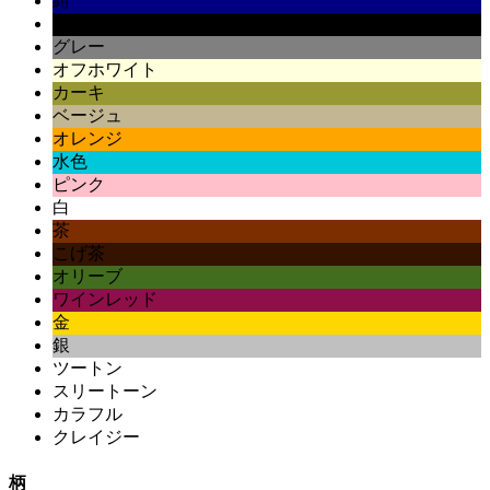
紺
黒
グレー
オフホワイト
カーキ
ベージュ
オレンジ
水色
ピンク
白
茶
こげ茶
オリーブ
ワインレッド
金
銀
ツートン
スリートーン
カラフル
クレイジー
柄